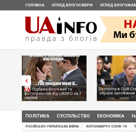
ГОЛОВНА
ОГЛЯД БЛОГОСФЕРИ
ОГЛЯД БЛОГОЖАБ
Експослу в США Ст
Підбірка блогожаб та
обрали запобіжний 
фотоприколів від UAINFO за 7
серпня
ПОЛІТИКА
СУСПІЛЬСТВО
ЕКОНОМІКА
Н
РОСІЙСЬКО-УКРАЇНСЬКА ВІЙНА
КОРОНАВІРУС COVID-19