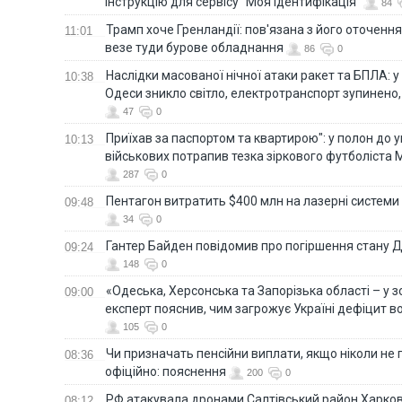
інструкцію для сервісу "Моя ідентифікація"
84
Трамп хоче Гренландії: пов'язана з його оточенн
11:01
везе туди бурове обладнання
86
0
Наслідки масованої нічної атаки ракет та БПЛА: 
10:38
Одеси зникло світло, електротранспорт зупинено,
47
0
Приїхав за паспортом та квартирою": у полон до 
10:13
військових потрапив тезка зіркового футболіста
287
0
Пентагон витратить $400 млн на лазерні системи
09:48
34
0
Гантер Байден повідомив про погіршення стану
09:24
148
0
«Одеська, Херсонська та Запорізька області – у зо
09:00
експерт пояснив, чим загрожує Україні дефіцит в
105
0
Чи призначать пенсійни виплати, якщо ніколи не
08:36
офіційно: пояснення
200
0
РФ атакувала дронами Салтівський район Харкова
08:12