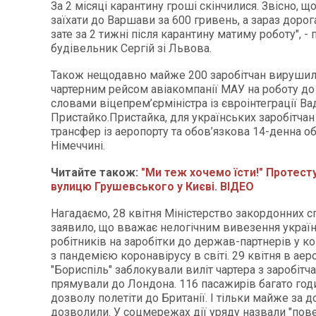
За 2 місяці карантину гроші скінчилися. Звісно, щ
заїхати до Варшави за 600 гривень, а зараз дорог
зате за 2 тижні після карантину матиму роботу", -
будівельник Сергій зі Львова.
Також нещодавно майже 200 заробітчан вирушил
чартерним рейсом авіакомпанії МАУ на роботу до
словами віцепрем’єрміністра із євроінтеграції В
Пристайко.Пристайка, для українських заробітчан
трансфер із аеропорту та обов’язкова 14-денна о
Німеччині.
Читайте також:
"Ми теж хочемо їсти!" Протест
вулицю Грушевського у Києві. ВІДЕО
Нагадаємо, 28 квітня Міністерство закордонних с
заявило, що вважає нелогічним вивезення украї
робітників на заробітки до держав-партнерів у кон
з пандемією коронавірусу в світі. 29 квітня в аер
"Бориспіль" заблокували виліт чартера з заробітча
прямували до Лондона. 116 пасажирів багато год
дозволу полетіти до Британії. І тільки майже за д
дозволили. У соцмережах дії уряду назвали "пов