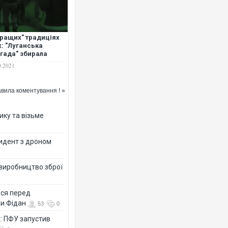
кращих" традиціях
х: "Луганська
гада" збирала
ину з українців, що
0.2021
їхали на заробітки
Чехії. ВІДЕО
вила коментування ! »
ику та візьме
цидент з дроном
 виробництво зброї
ься перед
ни Фідан
53
0
а: ПФУ запустив