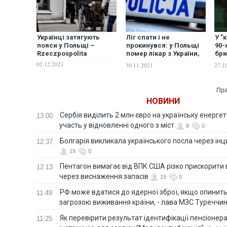
Українці затягують
Ліг спати і не
У "
пояси у Польщі –
прокинувся: у Польщі
90-
Rzeczpospolita
помер лікар з України,
бри
який працював на
дан
02.12.2021
30.11.2021
27.1
будівництві, щоб
при
утримувати родину
до 
Пра
НОВИНИ
Сербія виділить 2 млн євро на українську енергет
13:00
участь у відновленні одного з міст
8
0
Болгарія викликала українського посла через ін
12:37
19
0
Пентагон вимагає від ВПК США різко прискорити
12:13
через виснаження запасів
19
0
РФ може вдатися до ядерної зброї, якщо опинит
11:49
загрозою виживання країни, - лава МЗС Туреччи
Як перевірити результат ідентифікації пенсіонер
11:25