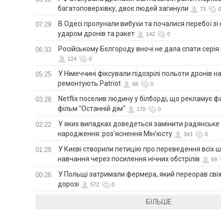
багатоповерхівку, двоє людей загинули
73
0
В Одесі пролунали вибухи та почалися перебої зі с
07:29
ударом дронів та ракет
142
0
Російському Бєлгороду вночі не дала спати серія
06:33
124
0
У Німеччині фіксували підозрілі польоти дронів н
05:25
ремонтують Patriot
68
0
Netflix поселив людину у білборді, що рекламує 
03:28
фільм "Останній дім"
170
0
У яких випадках доведеться замінити радянське
02:22
народження: роз'яснення Мін'юсту
343
0
У Києві створили петицію про переведення всіх ш
01:28
навчання через посилення нічних обстрілів
69
У Польщі затримали фермера, який переорав сві
00:26
дорозі
572
0
БІЛЬШЕ