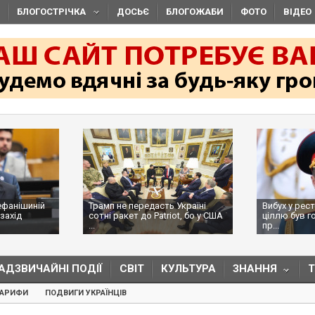
БЛОГОСТРІЧКА
ДОСЬЄ
БЛОГОЖАБИ
ФОТО
ВІДЕО
ефанішиній
Трамп не передасть Україні
Вибух у рес
захід
сотні ракет до Patriot, бо у США
ціллю був г
...
пр...
АДЗВИЧАЙНІ ПОДІЇ
СВІТ
КУЛЬТУРА
ЗНАННЯ
ТАРИФИ
ПОДВИГИ УКРАЇНЦІВ