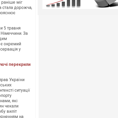
о раніше міг
а стала дорожча,
 пояснює
и 5 травня
 Німеччини. За
адим
 є окремий
бсервація у
уючі перекрили
прав України
нських
тексті ситуації
опорту
нами, які
ин чекали
обу виліт
ерненням на