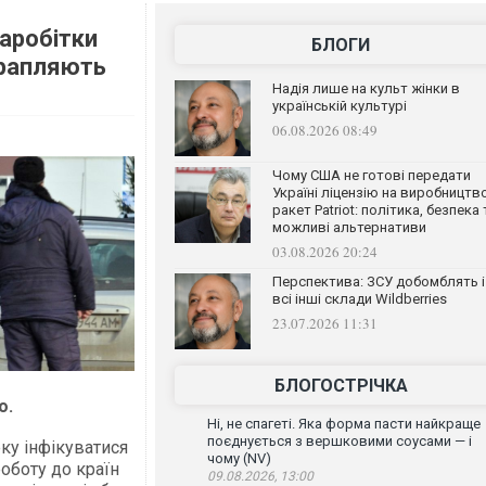
заробітки
БЛОГИ
трапляють
Надія лише на культ жінки в
українській культурі
06.08.2026 08:49
Чому США не готові передати
Україні ліцензію на виробництв
ракет Patriot: політика, безпека 
можливі альтернативи
03.08.2026 20:24
Перспектива: ЗСУ добомблять і
всі інші склади Wildberries
23.07.2026 11:31
БЛОГОСТРІЧКА
о.
Ні, не спагеті. Яка форма пасти найкраще
поєднується з вершковими соусами — і
еку інфікуватися
чому (NV)
оботу до країн
09.08.2026, 13:00