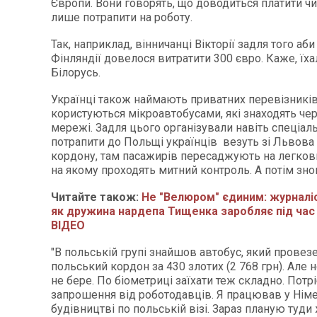
Європи. Вони говорять, що доводиться платити чи
лише потрапити на роботу.
Так, наприклад, вінничанці Вікторії задля того аби
Фінляндії довелося витратити 300 євро. Каже, їха
Білорусь.
Українці також наймають приватних перевізників
користуються мікроавтобусами, які знаходять чер
мережі. Задля цього організували навіть спеціал
потрапити до Польщі українців везуть зі Львова
кордону, там пасажирів пересаджують на легков
на якому проходять митний контроль. А потім зно
Читайте також:
Не "Велюром" єдиним: журналі
як дружина нардепа Тищенка заробляє під час 
ВІДЕО
"В польській групі знайшов автобус, який провез
польський кордон за 430 злотих (2 768 грн). Але н
не бере. По біометриці заїхати теж складно. Потрі
запрошення від роботодавців. Я працював у Німе
будівництві по польській візі. Зараз планую туди