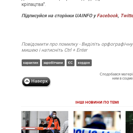
кріпацтва".
Підписуйся на сторінки UAINFO у
Facebook
,
Twitt
Повідомити про помилку - Виділіть орфографічн
мишею і натисніть Ctrl + Enter
карантин
заробітчани
ЄС
кордон
Сподобався матері
ним в соцме
ІНШІ НОВИНИ ПО ТЕМІ