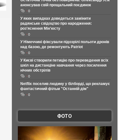
Остаточна точка без повернень: Олександр Усік
анонсував свій прощальний поєдинок
0
У яких випадках доведеться замінити
радянське свідоцтво про народження:
роз'яснення Мін'юсту
0
У Німеччині фіксували підозрілі польоти дронів
над базою, де ремонтують Patriot
0
У Києві створили петицію про переведення всіх
шкіл на дистанціне навчання через посилення
нічних обстрілів
0
Netflix поселив людину у білборді, що рекламує
фантастичний фільм "Останній дім"
0
ФОТО