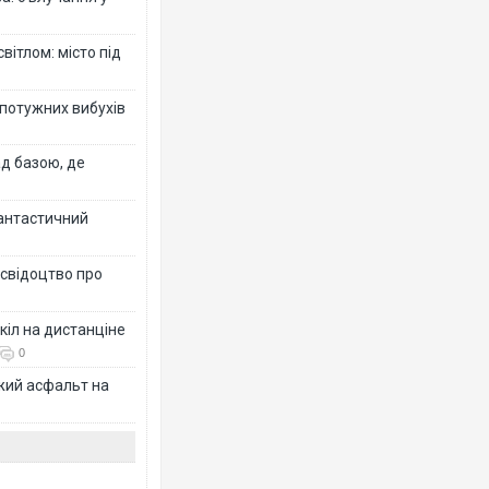
вітлом: місто під
 потужних вибухів
ад базою, де
фантастичний
 свідоцтво про
кіл на дистанціне
0
жий асфальт на