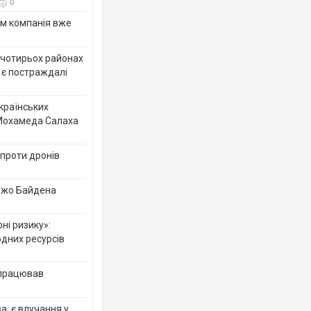
0
ям компанія вже
у чотирьох районах
 є постраждалі
українських
 Мохамеда Салаха
 проти дронів
 Джо Байдена
ні ризику»:
одних ресурсів
 працював
: є влучання у