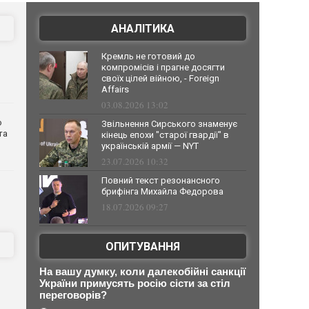
АНАЛІТИКА
Кремль не готовий до
компромісів і прагне досягти
своїх цілей війною, - Foreign
Affairs
03.08.2026 13:02
о
Звільнення Сирського знаменує
та
кінець епохи "старої гвардії" в
українській армії — NYT
23.07.2026 10:32
Повний текст резонансного
брифінга Михайла Федорова
18.07.2026 09:27
ОПИТУВАННЯ
На вашу думку, коли далекобійні санкції
України примусять росію сісти за стіл
переговорів?