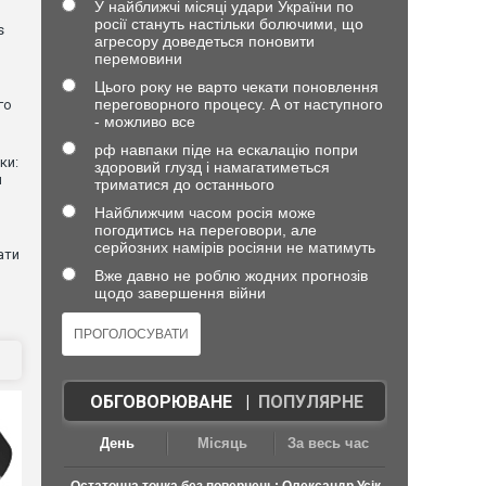
У найближчі місяці удари України по
росії стануть настільки болючими, що
s
агресору доведеться поновити
перемовини
Цього року не варто чекати поновлення
переговорного процесу. А от наступного
го
- можливо все
рф навпаки піде на ескалацію попри
ки:
здоровий глузд і намагатиметься
й
триматися до останнього
Найближчим часом росія може
погодитись на переговори, але
серйозних намірів росіяни не матимуть
ати
Вже давно не роблю жодних прогнозів
щодо завершення війни
ОБГОВОРЮВАНЕ
|
ПОПУЛЯРНЕ
День
Місяць
За весь час