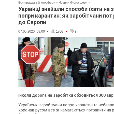
Вся правда з блогосфери
»
Новини блогосфери
»
Українці знайшли способи їхати на 
попри карантин: як заробітчани по
до Європи
•
•
07.05.2020, 09:00
1706
1
Інколи дорога на заробітки обходиться 300 євр
Українські заробітчани попри карантин та небезп
коронавірусом все ж намагаються потрапити на р