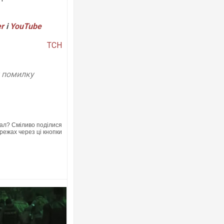
er
і
YouTube
ТСН
Ворог завдав комбінованого удару п
двоє поранених. Ще десятеро пост
після атаки БПЛА по ринку на Сумщи
у помилку
ал? Сміливо поділися
режах через ці кнопки
Приїхав за паспортом та квартирою"
до українських військових потрапив
зіркового футболіста Мохамеда Са