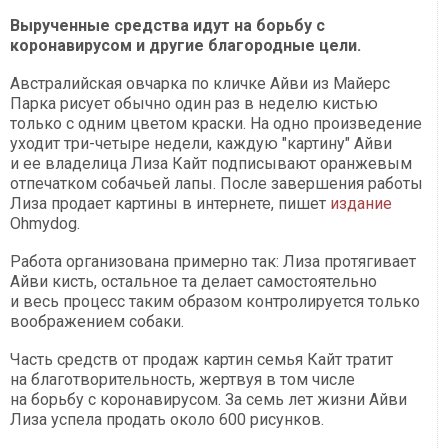
Вырученные средства идут на борьбу с
коронавирусом и другие благородные цели.
Австралийская овчарка по кличке Айви из Майерс
Парка рисует обычно один раз в неделю кистью
только с одним цветом краски. На одно произведение
уходит три-четыре недели, каждую "картину" Айви
и ее владелица Лиза Кайт подписывают оранжевым
отпечатком собачьей лапы. После завершения работы
Лиза продает картины в интернете, пишет
издание
Ohmydog.
Работа организована примерно так: Лиза протягивает
Айви кисть, остальное та делает самостоятельно
и весь процесс таким образом контролируется только
воображением собаки.
Часть средств от продаж картин семья Кайт тратит
на благотворительность, жертвуя в том числе
на борьбу с коронавирусом. За семь лет жизни Айви
Лиза успела продать около 600 рисунков.