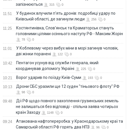
запізнюються
315
0
У будинок влучили п'ять дронів: подробиці удару по
11:51
Київській області, де загинули люди
256
0
Костянтинівка, Слов'янськ та Краматорськ стануть
11:25
головними цілями осіннього наступу РФ - Максим Жорін
78
0
У Коблевому через вибух міни в морі загинув чоловік,
11:01
дві жінки поранені
122
0
Пентагон усунув від служби генерала, який
10:42
координував допомогу Україні
225
0
Ворог ударив по поїзду Київ-Суми
10:21
193
0
Дрони СБС уразили ще 12 суден "тіньового флоту" РФ
10:13
98
0
Дії РФ щодо повного захоплення грузинських земель
09:48
не залишаться без відповіді - спільна заява чотирьох
країн Заходу
1148
0
Атакована нафтопереробка: у Краснодарському краї та
09:24
Самарській області РФ горять два НПЗ
96
0