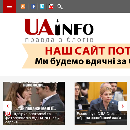
Експослу в США Стефанішині
Підбірка блогожаб та
обрали запобіжний захід
фотоприколів від UAINFO за 7
серпня