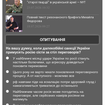
"старої гвардії" в українській армії — NYT
23.07.2026 10:32
Повний текст резонансного брифінга Михайла
Федорова
18.07.2026 09:27
ОПИТУВАННЯ
На вашу думку, коли далекобійні санкції України
примусять росію сісти за стіл переговорів?
У найближчі місяці удари України по росії стануть
настільки болючими, що агресору доведеться
поновити перемовини
Цього року не варто чекати поновлення переговорного
процесу. А от наступного - можливо все
рф навпаки піде на ескалацію попри здоровий глузд і
намагатиметься триматися до останнього
Найближчим часом росія може погодитись на
переговори, але серйозних намірів росіяни не
матимуть