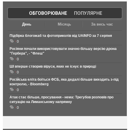
ОБГОВОРЮВАНЕ
|
ПОПУЛЯРНЕ
День
Місяць
За весь час
Підбірка блогожаб та фотоприколів від UAINFO за 7 серпня
0
Росіяни почали використовувати значно більшу версію дрона
"Гербера", - "Флеш"
0
ШІ вперше створив віруси, яких не існує в природі
0
Російська еліта боїться ФСБ, яка дедалі більше виходить з-під
контролю, - Bloomberg
0
Атак стає більше, просування - нема: Трегубов розповів про
ситуацію на Лиманському напрямку
0