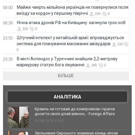
Майже чверть мільйона українців не повернулися після
09:00
виїзду за кордон у першому півріччі
234
0
Нічна атака дронів РФ на Київщину: загинули троє осіб
08:39
116
0
Штучний інтелект у китайській армії: впроваджується
23:55
система для планування масованих авіаударів
222
0
В місті Аспендос у Туреччині знайшли 2,2-метрову
23:30
мармурову статую бога лікування
240
0
БІЛЬШЕ
АНАЛІТИКА
Кремль не готовий до компромісів і прагне
досягти своїх цілей війною, - Foreign Affairs
03.08.2026 13:02
Звільнення Сирського знаменує кінець епохи