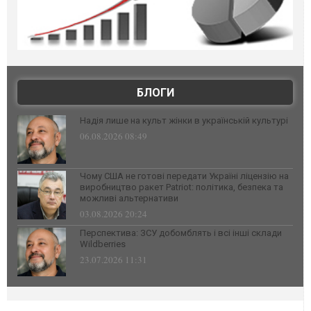
БЛОГИ
Надія лише на культ жінки в українській культурі
06.08.2026 08:49
Чому США не готові передати Україні ліцензію на
виробництво ракет Patriot: політика, безпека та
можливі альтернативи
03.08.2026 20:24
Перспектива: ЗСУ добомблять і всі інші склади
Wildberries
23.07.2026 11:31