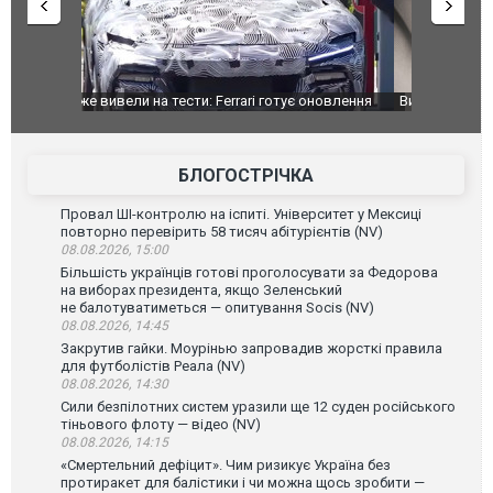
оновлення
Вийшов трейлер нової екранізації легендарного
Зеленський
фільму "Афера Томаса Крауна"
перемовин
БЛОГОСТРІЧКА
Провал ШІ-контролю на іспиті. Університет у Мексиці
повторно перевірить 58 тисяч абітурієнтів (NV)
08.08.2026, 15:00
Більшість українців готові проголосувати за Федорова
на виборах президента, якщо Зеленський
не балотуватиметься — опитування Socis (NV)
08.08.2026, 14:45
Закрутив гайки. Моурінью запровадив жорсткі правила
для футболістів Реала (NV)
08.08.2026, 14:30
Сили безпілотних систем уразили ще 12 суден російського
тіньового флоту — відео (NV)
08.08.2026, 14:15
«Смертельний дефіцит». Чим ризикує Україна без
протиракет для балістики і чи можна щось зробити —