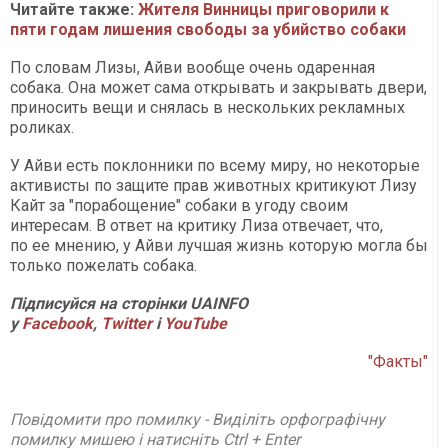
Читайте также:
Жителя Винницы приговорили к
пяти годам лишения свободы за убийство собаки
По словам Лизы, Айви вообще очень одаренная
собака. Она может сама открывать и закрывать двери,
приносить вещи и снялась в нескольких рекламных
роликах.
У Айви есть поклонники по всему миру, но некоторые
активисты по защите прав животных критикуют Лизу
Кайт за "порабощение" собаки в угоду своим
интересам. В ответ на критику Лиза отвечает, что,
по ее мнению, у Айви лучшая жизнь которую могла бы
только пожелать собака.
Підписуйся на сторінки UAINFO
у
Facebook
,
Twitter
і
YouTube
"Факты"
Повідомити про помилку - Виділіть орфографічну
помилку мишею і натисніть Ctrl + Enter