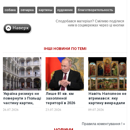
собака
овчарка
картины
художник
благотворительность
Сподобався матеріал? Сміливо поділися
ним в соцмережах через ці кнопки
ІНШІ НОВИНИ ПО ТЕМІ
Україна ризикує не
Лише 81 кв. км
Навіть Наполеон не
повернути з Польщі
захопленої
втримався: яку
частину картин,
території в 2026
картину викрадали
вивезених під час
році: у Путіна
найбільше разів в
26.07.2026
23.07.2026
09.07.2026
війни, -
формують хибну
історії
Rzeczpospolita
картину війни — ISW
Правила коментування ! »