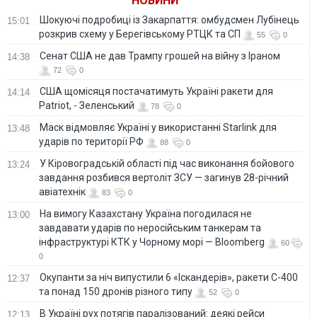
НОВИНИ
Шокуючі подробиці із Закарпаття: омбудсмен Лубінець
15:01
розкрив схему у Берегівському РТЦК та СП
55
0
Сенат США не дав Трампу грошей на війну з Іраном
14:38
72
0
США щомісяця постачатимуть Україні ракети для
14:14
Patriot, - Зеленський
78
0
Маск відмовляє Україні у використанні Starlink для
13:48
ударів по території РФ
88
0
У Кіровоградській області під час виконання бойового
13:24
завдання розбився вертоліт ЗСУ — загинув 28-річний
авіатехнік
83
0
На вимогу Казахстану Україна погодилася не
13:00
завдавати ударів по неросійським танкерам та
інфраструктурі КТК у Чорному морі — Bloomberg
60
0
Окупанти за ніч випустили 6 «Іскандерів», ракети С-400
12:37
та понад 150 дронів різного типу
52
0
В Україні рух потягів паралізований: деякі рейси
12:13