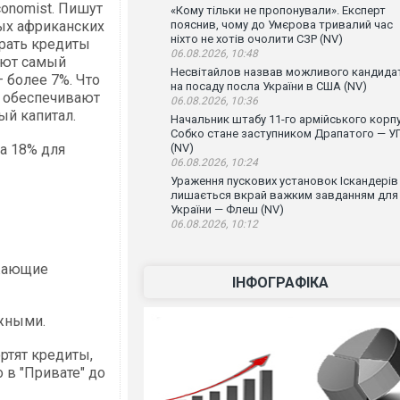
conomist. Пишут
«Кому тільки не пропонували». Експерт
ных африканских
пояснив, чому до Умєрова тривалий час
ніхто не хотів очолити СЗР (NV)
брать кредиты
06.08.2026, 10:48
еют самый
Несвітайлов назвав можливого кандида
 более 7%. Что
на посаду посла України в США (NV)
в обеспечивают
06.08.2026, 10:36
ый капитал.
Начальник штабу 11-го армійського корп
Собко стане заступником Драпатого — У
ка 18% для
(NV)
06.08.2026, 10:24
Ураження пускових установок Іскандерів
лишається вкрай важким завданням для
України — Флеш (NV)
06.08.2026, 10:12
ижающие
ІНФОГРАФІКА
жными.
ортят кредиты,
в "Привате" до