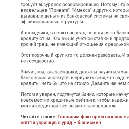
требует абсурдное резервирование. Потому что 
владельцев "Привата", "Имекса" и других, котор
выводили деньги из банковской системы на сво
аффилированные структуры.
А вкладчики, в свою очередь, не доверяют банка
кредитуют на 10% выше учетной ставки и предпо
прочий треш, не имеющий отношения к реальной
Этот порочный круг кто-то должен разорвать. И э
не государство.
Значит, мы, как заёмщики, должны научиться ув
банковские институты и приучить себя, что надо
кредиты, чего бы это не стоило. Давайте начнём с
Потом я уверен, подтянутся банки, которые начну
повсеместно кредитные рейтинги, чтобы надеж
могли кредитоваться значительно дешевле.
Читайте также:
Головним фактором падіння ек
життя українців є уряд – бізнесмен​​​​​​​