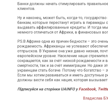
Банки должны начать стимулировать правильно
клиентов.
Ну и наконец, может быть, когда-то, государство
банкам, которые перестанут играть в пирамиды 
выдавать аффилированные кредиты. И тогда мы
немного отличаться от Африки, в финансовых воп
P.S.В Африке одна из причин бедности – это очен
рождаемость. Африканцы не успевают обеспечит
отпрысков. В Украине она уже давно низкая, почт
европейском уровне. Население наше стремител
сокращается, как за счёт низкой рождаемости и 
смертности, так и за счёт иммиграции. Но даже э
украинцам стать богаче. Потому что богатство – э
Если мы хотим развиваться и иметь доступные 
должны вести себя как нация, которая вызывает
Підписуйся на сторінки UAINFO у
Facebook
,
Twitt
Владислав Б