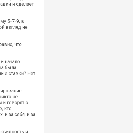
тавки и сделает
у 5-7-9, в
ой взгляд не
Росія атакувала Суми КАБами: пошко
торговельний центр, будинки, є постр
ФОТО
равно, что
 и начало
на была
ные ставки? Нет
вирование.
никто не
 и говорят о
е, кто
Топпосадовцю Повітряних Сил вручил
підозру
 и за себя, и за
иквидность и