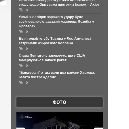
США вже сьогодні готуються оголосити про
угоду щодо Ормузької протоки з Іраном, - Axios
0
Уночі внаслідок ворожого удару було
зруйновано складський комплекс Rozetka у
Броварах
0
Біля гольф-клубу Трампа у Лос-Анжелесі
затримали озброєного чоловіка
0
Глава Пентагону заперечує, що у США
вичерпуються запаси ракет
0
"Бандеролі" атакували два райони Харкова:
багато постраждалих
0
ФОТО