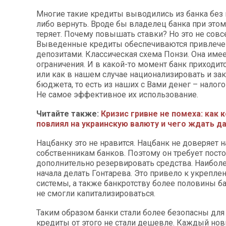
Многие такие кредиты выводились из банка без 
либо вернуть. Вроде бы владелец банка при этом
теряет. Почему повышать ставки? Но это не совсе
Выведенные кредиты обеспечиваются привлеч
депозитами. Классическая схема Понзи. Она имее
ограничения. И в какой-то момент банк приходит
или как в нашем случае национализировать и за
бюджета, то есть из наших с Вами денег – налог
Не самое эффективное их использование.
Читайте также:
Кризис гривне не помеха: как 
повлиял на украинскую валюту и чего ждать д
Нацбанку это не нравится. Нацбанк не доверяет
собственникам банков. Поэтому он требует пост
дополнительно резервировать средства. Наиболе
начала делать Гонтарева. Это привело к укрепл
системы, а также банкротству более половины б
не смогли капитализироваться.
Таким образом банки стали более безопасны для 
кредиты от этого не стали дешевле. Каждый но