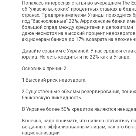
Попалась интересная статья во вчерашнем The E
об "ужасно высоких" процентных ставках в бед
странах. Предпринимателям Уганды приходится 
под "баснословные" 22%. Африканские банки им
большой спред между кредитами и депозитами –
даже несмотря на высокий процент невозврато
акционерам банков до 17% возврата на вложенн
Давайте сравним с Украиной. У нас средняя став
юрлиц. Но есть кредиты и по 22% как в Уганде.
Основных причин 2:
1.Высокий риск невозврата.
2.Существенные объемы резервирования, пон
банковскую ликвидность.
В Украине более 50% кредитов являются ненаде
Конечно, надо понимать, что сильно статистику п
выданные аффилированным лицам, как это было 
национализации.