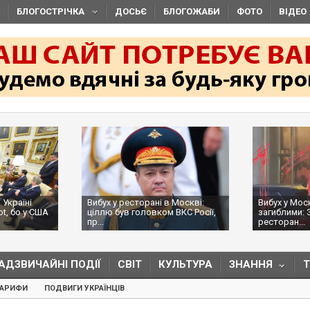
БЛОГОСТРІЧКА
ДОСЬЄ
БЛОГОЖАБИ
ФОТО
ВІДЕО
 Україні
Вибух у ресторані в Москві:
Вибух у Мос
ot, бо у США
ціллю був головком ВКС Росії,
загиблими: 
пр...
ресторан...
АДЗВИЧАЙНІ ПОДІЇ
СВІТ
КУЛЬТУРА
ЗНАННЯ
ТАРИФИ
ПОДВИГИ УКРАЇНЦІВ