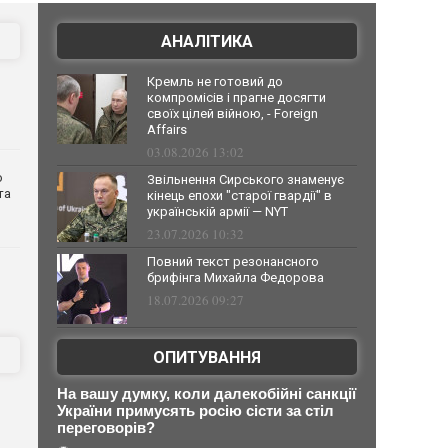
АНАЛІТИКА
Кремль не готовий до
компромісів і прагне досягти
своїх цілей війною, - Foreign
Affairs
03.08.2026 13:02
о
Звільнення Сирського знаменує
та
кінець епохи "старої гвардії" в
українській армії — NYT
23.07.2026 10:32
Повний текст резонансного
брифінга Михайла Федорова
18.07.2026 09:27
ОПИТУВАННЯ
На вашу думку, коли далекобійні санкції
України примусять росію сісти за стіл
переговорів?