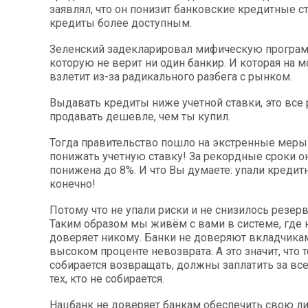
заявлял, что он понизит банковские кредитные с
кредиты более доступным.
Зеленский задекларировал мифическую программ
которую не верит ни один банкир. И которая на м
взлетит из-за радикального разбега с рынком.
Выдавать кредиты ниже учетной ставки, это все 
продавать дешевле, чем ты купил.
Тогда правительство пошло на экстренные меры
понижать учетную ставку! За рекордные сроки о
понижена до 8%. И что Вы думаете: упали кредит
конечно!
Потому что не упали риски и не снизилось резер
Таким образом мы живём с вами в системе, где 
доверяет никому. Банки не доверяют вкладчикам
высоком проценте невозврата. А это значит, что т
собирается возвращать, должны заплатить за всех:
тех, кто не собирается.
Нацбанк не доверяет банкам обеспечить свою л