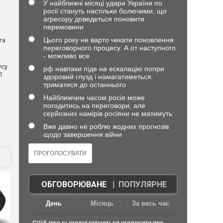
У найближчі місяці удари України по
росії стануть настільки болючими, що
агресору доведеться поновити
перемовини
Цього року не варто чекати поновлення
та
переговорного процесу. А от наступного
- можливо все
усу
рф навпаки піде на ескалацію попри
П
здоровий глузд і намагатиметься
триматися до останнього
Найближчим часом росія може
погодитись на переговори, але
серйозних намірів росіяни не матимуть
Вже давно не роблю жодних прогнозів
щодо завершення війни
ОБГОВОРЮВАНЕ
|
ПОПУЛЯРНЕ
День
Місяць
За весь час