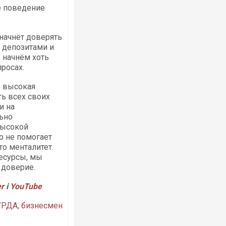
е поведение
 начнёт доверять
с депозитами и
 начнём хоть
росах.
ь высокая
ь всех своих
и на
ьно
высокой
то не помогает
то менталитет.
ресурсы, мы
 доверие.
er
і
YouTube
УРДА, бизнесмен