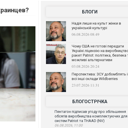
краинцев?
БЛОГИ
Надія лише на культ жінки в
українській культурі
06.08.2026 08:49
Чому США не готові передати
Україні ліцензію на виробництв
ракет Patriot: політика, безпека 
можливі альтернативи
03.08.2026 20:24
Перспектива: ЗСУ добомблять і
всі інші склади Wildberries
23.07.2026 11:31
БЛОГОСТРІЧКА
Пентагон підписав угоду про збільшення
обсягів виробництва комплектуючих для
систем Patriot та THAAD (NV)
06.08.2026, 11:00