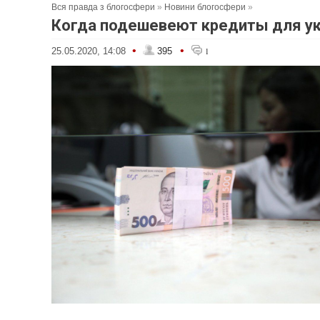
Вся правда з блогосфери
»
Новини блогосфери
»
Когда подешевеют кредиты для у
•
•
25.05.2020, 14:08
395
1