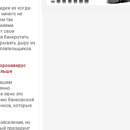
идеи их когда-
 ничего не
м так.
ениями
т свои
ся банкротить
крывать дыру из
оплательщиков.
коронавирус
альше
 нашим
оянно
е явно это
ению банковской
анков, которые
населения, но
вый президент