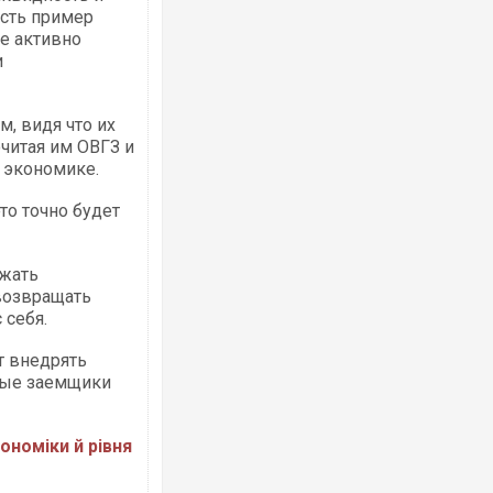
есть пример
ые активно
и
м, видя что их
читая им ОВГЗ и
 экономике.
то точно будет
ажать
 возвращать
 себя.
т внедрять
ные заемщики
ономіки й рівня