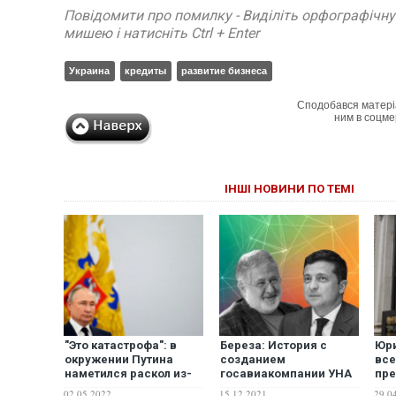
Повідомити про помилку - Виділіть орфографічн
мишею і натисніть Ctrl + Enter
Украина
кредиты
развитие бизнеса
Сподобався матері
ним в соцме
ІНШІ НОВИНИ ПО ТЕМІ
"Это катастрофа": в
Береза: История с
Юри
окружении Путина
созданием
все
наметился раскол из-
госавиакомпании УНА
пре
за войны в Украине
показывает, что
биз
02.05.2022
15.12.2021
29.0