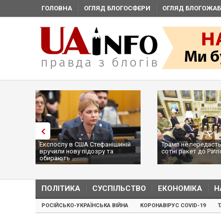
ГОЛОВНА
ОГЛЯД БЛОГОСФЕРИ
ОГЛЯД БЛОГОЖАБ
Експослу в США Стефанішиній
Трамп не передасть
вручили нову підозру та
сотні ракет до Patri
обирають...
...
ПОЛІТИКА
СУСПІЛЬСТВО
ЕКОНОМІКА
Н
РОСІЙСЬКО-УКРАЇНСЬКА ВІЙНА
КОРОНАВІРУС COVID-19