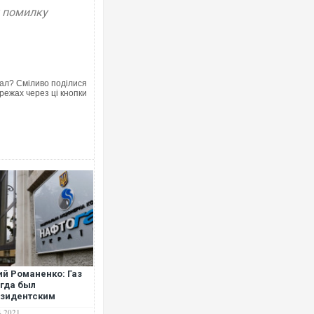
у помилку
ал? Сміливо поділися
режах через ці кнопки
й Романенко: Газ
гда был
зидентским
несом и проклятием
4.2021