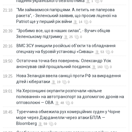
падіння українського безпілотника
1
0
"Ми займаємося папірцями. А летить не паперова
21:18
ракета", - Зеленський заявив, що просив ліцензії на
Patriot ще у перший рік війни
14
0
"Зробимо все, що в наших силах", - Вучич обіцяв
20:39
Зеленському підтримку
25
0
ВМС ЗСУ знищили російські об'єкти та обладнання
20:16
спецназу на буровій установці «Сиваш»
53
0
Остаточна точка без повернень: Олександр Усік
19:50
анонсував свій прощальний поєдинок
160
0
Нова Зеландія ввела санкції проти РФ за викрадення
19:25
дітей і кібератаки
19
0
На Херсонщині окупанти розпочали «вільне
19:01
полювання» на автотранспорт за допомогою дронів на
оптоволокні — ОВА
48
0
Туреччина обмежила рух комерційних суден у Чорне
18:45
море через Дарданелли через атаки БПЛА —
Bloomberg
59
0