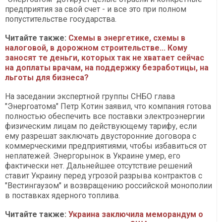
предприятия за свой счет - и все это при полном
попустительстве государства.
Читайте также:
Схемы в энергетике, схемы в
налоговой, в дорожном строительстве... Кому
заносят те деньги, которых так не хватает сейчас
на доплаты врачам, на поддержку безработицы, на
льготы для бизнеса?
На заседании экспертной группы СНБО глава
"Энергоатома" Петр Котин заявил, что компания готова
полностью обеспечить все поставки электроэнергии
физическим лицам по действующему тарифу, если
ему разрешат заключать двусторонние договора с
коммерческими предприятиями, чтобы избавиться от
неплатежей. Энергорынок в Украине умер, его
фактически нет. Дальнейшее отсутствие решений
ставит Украину перед угрозой разрыва контрактов с
"Вестингаузом" и возвращению российской монополии
в поставках ядерного топлива.
Читайте также:
Украина заключила меморандум о