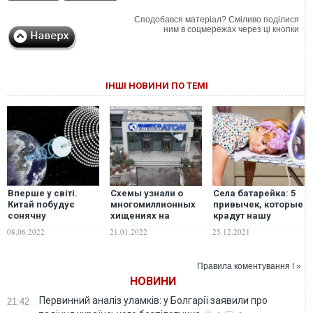
Сподобався матеріал? Сміливо поділися
ним в соцмережах через ці кнопки
ІНШІ НОВИНИ ПО ТЕМІ
Вперше у світі.
Схемы узнали о
Села батарейка: 5
Китай побудує
многомиллионных
привычек, которые
сонячну
хищениях на
крадут нашу
електростанцію у
строительстве
энергию
08.06.2022
21.01.2022
25.12.2021
космосі
ядерного
хранилища
Правила коментування ! »
НОВИНИ
Первинний аналіз уламків: у Болгарії заявили про
21:42