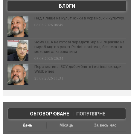
БЛОГИ
Надія лише на культ жінки в українській культурі
06.08.2026 08:49
Чому США не готові передати Україні ліцензію на
виробництво ракет Patriot: політика, безпека та
можливі альтернативи
03.08.2026 20:24
Перспектива: ЗСУ добомблять і всі інші склади
Wildberries
23.07.2026 11:31
ОБГОВОРЮВАНЕ
|
ПОПУЛЯРНЕ
День
Місяць
За весь час