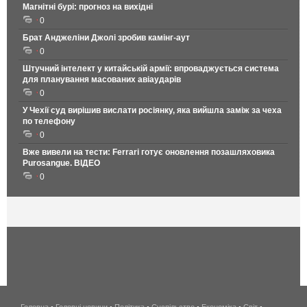
Магнітні бурі: прогноз на вихідні
0
Брат Анджеліни Джолі зробив камінг-аут
0
Штучний інтелект у китайській армії: впроваджується система
для планування масованих авіаударів
0
У Чехії суд вирішив вислати росіянку, яка вийшла заміж за чеха
по телефону
0
Вже вивели на тести: Ferrari готує оновлення позашляховика
Purosangue. ВІДЕО
0
Головна
•
Головні новини
•
Політика
•
Суспільство
•
Економіка
беспроводной
•
Світ
•