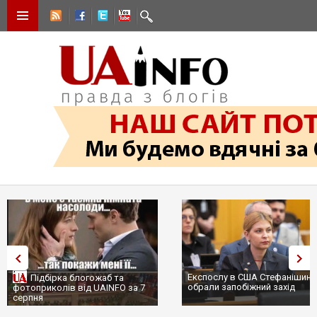
Експослу в США Стефанішині
Підбірка блогожаб та
обрали запобіжний захід
фотоприколів від UAINFO за 7
серпня