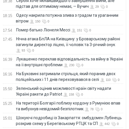
Сербія хоче якнайшвидшого завершення війни, але
18:38
підстав для оптимізму немає, — Вучич
29
0
Одесу накрила потужна злива з градом та ураганним
18:15
вітром
150
0
Помер батько Ліонеля Мессі
17:54
151
0
Нічна атака БпЛА на Київщину: у Броварському районі
17:45
загинули директор ліцею, її чоловік та 3-річний онук
93
0
Лукашенко переклав відповідальність за війну в Україні
16:39
на її внутрішні проблеми
230
0
На Буковині затримали стрільця, який поранив двох
16:16
поліцейських і 11 днів переховувався в селі
110
0
Зеленський оцінив можливості країн світу надати
15:50
Україні ракети до Patriot
158
0
На території Болгарії поблизу кордону з Румунією впав
15:25
та вибухнув невідомий безпілотник
78
0
Шокуючі подробиці із Закарпаття: омбудсмен Лубінець
15:01
розкрив схему у Берегівському РТЦК та СП
442
0