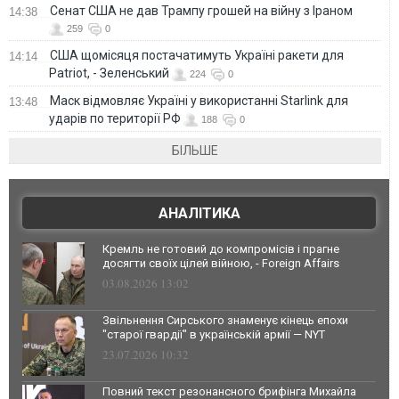
Сенат США не дав Трампу грошей на війну з Іраном
14:38
259
0
США щомісяця постачатимуть Україні ракети для
14:14
Patriot, - Зеленський
224
0
Маск відмовляє Україні у використанні Starlink для
13:48
ударів по території РФ
188
0
БІЛЬШЕ
АНАЛІТИКА
Кремль не готовий до компромісів і прагне
досягти своїх цілей війною, - Foreign Affairs
03.08.2026 13:02
Звільнення Сирського знаменує кінець епохи
"старої гвардії" в українській армії — NYT
23.07.2026 10:32
Повний текст резонансного брифінга Михайла