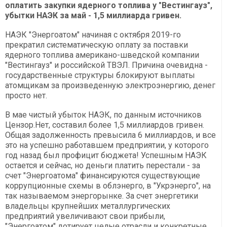
оплатить закупки ядерного топлива у "Вестингауз",
убытки НАЭК за май - 1,5 миллиарда гривен.
НАЭК "Энергоатом" начиная с октября 2019-го
прекратил систематическую оплату за поставки
ядерного топлива американо-шведской компании
"Вестингауз" и российской ТВЭЛ. Причина очевидна -
государственные структуры блокируют выплаты
атомщикам за произведенную электроэнергию, денег
просто нет.
В мае чистый убыток НАЭК, по данным источников
Цензор.Нет, составил более 1,5 миллиардов гривен.
Общая задолженность превысила 6 миллиардов, и все
это на успешно работавшем предприятии, у которого
год назад был профицит бюджета! Успешным НАЭК
остается и сейчас, но деньги платить перестали - за
счет "Энергоатома" финансируются существующие
коррупционные схемы в облэнерго, в "Укрэнерго", на
так называемом энергорынке. За счет энергетики
владельцы крупнейших металлургических
предприятий увеличивают свои прибыли,
"Энергоатом" дотирует целые отрасли и конкретные