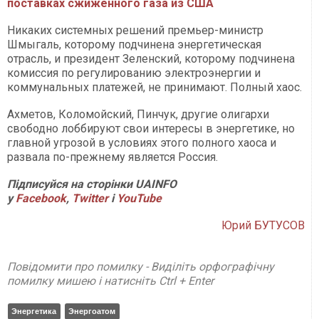
поставках сжиженного газа из США
Никаких системных решений премьер-министр
Шмыгаль, которому подчинена энергетическая
отрасль, и президент Зеленский, которому подчинена
комиссия по регулированию электроэнергии и
коммунальных платежей, не принимают. Полный хаос.
Ахметов, Коломойский, Пинчук, другие олигархи
свободно лоббируют свои интересы в энергетике, но
главной угрозой в условиях этого полного хаоса и
развала по-прежнему является Россия.
Підписуйся на сторінки UAINFO
у
Facebook
,
Twitter
і
YouTube
Юрий БУТУСОВ
Повідомити про помилку - Виділіть орфографічну
помилку мишею і натисніть Ctrl + Enter
Энергетика
Энергоатом