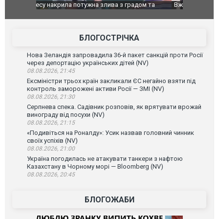
дом та
Вже вивели на тести: Ferrari готує оновлення
Вийшов тре
позашляховика Purosangue. ВІДЕО
фільму "Аф
БЛОГОСТРІЧКА
Нова Зеландія запровадила 36-й пакет санкцій проти Росії
через депортацію українських дітей (NV)
08.08.2026, 21:45
Ексміністри трьох країн закликали ЄС негайно взяти під
контроль заморожені активи Росії — ЗМІ (NV)
08.08.2026, 21:30
Серпнева спека. Садівник розповів, як врятувати врожай
винограду від посухи (NV)
08.08.2026, 21:15
«Подивіться на Роналду»: Усик назвав головний чинник
своїх успіхів (NV)
08.08.2026, 21:00
Україна погодилась не атакувати танкери з нафтою
Казахстану в Чорному морі — Bloomberg (NV)
08.08.2026, 20:45
БЛОГОЖАБИ