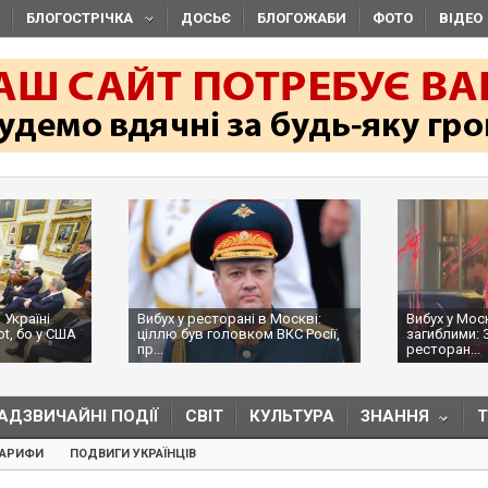
БЛОГОСТРІЧКА
ДОСЬЄ
БЛОГОЖАБИ
ФОТО
ВІДЕО
 Україні
Вибух у ресторані в Москві:
Вибух у Мос
ot, бо у США
ціллю був головком ВКС Росії,
загиблими: 
пр...
ресторан...
АДЗВИЧАЙНІ ПОДІЇ
СВІТ
КУЛЬТУРА
ЗНАННЯ
ТАРИФИ
ПОДВИГИ УКРАЇНЦІВ