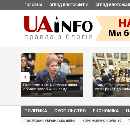
ГОЛОВНА
ОГЛЯД БЛОГОСФЕРИ
ОГЛЯД БЛОГОЖАБ
Експослу в США Стефанішиній
Трамп не передасть
обрали запобіжний захід
сотні ракет до Patri
...
ПОЛІТИКА
СУСПІЛЬСТВО
ЕКОНОМІКА
Н
РОСІЙСЬКО-УКРАЇНСЬКА ВІЙНА
КОРОНАВІРУС COVID-19