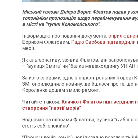
Міський голова Дніпра Борис Філатов подав у ком
топоніміки пропозицію щодо перейменування ву
в місті на "тупик Коломойського".
Інформацію про подання документа,
оприлюдне
Борисом Філатовим,
Радіо Свобода підтвердили
мерії.
Як альтернативу, заявив Філатов, він запропонув
– "вулиця Змита" чи "балка медіахолдингу УНІАН і 
За його словами, одне з підконтрольних Ігореві
ЗМІ оприлюднило новину, де йшлося про те, що н
Короленка дощем змило ремонт.
Читайте також:
Кличко і Філатов підтвердили 
створення "партії мерів"
Водночас, за словами Філатова, вулиця "в абсолю
стоїть собі спокійно".
"Прошу членів комісії невідкладно розглянути ін