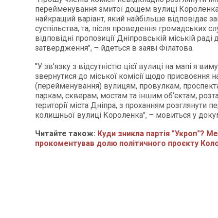
перейменування змитої дощем вулиці Короленка
найкращий варіант, який найбільше відповідає з
суспільства, та, після проведення громадських сл
відповідні пропозиції Дніпровській міській раді 
затвердження", – йдеться в заяві Філатова.
"У зв’язку з відсутністю цієї вулиці на мапі я ви
звернутися до міської комісії щодо присвоєння 
(перейменування) вулицям, провулкам, проспект
паркам, скверам, мостам та іншим об‘єктам, роз
території міста Дніпра, з проханням розглянути 
колишньої вулиці Короленка", – мовиться у докум
Читайте також:
Куди зникла партія "Укроп"? Ме
прокоментував долю політичного проєкту Кол