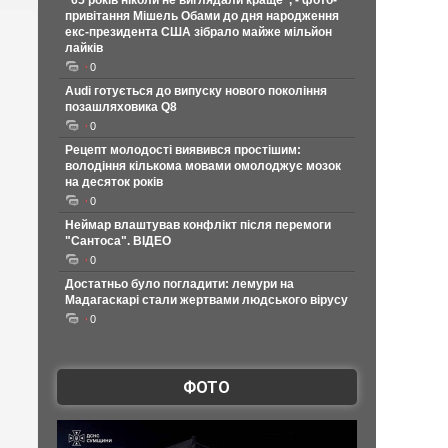
"65 років ніколи не виглядали краще", - фото-
привітання Мішель Обами до дня народження
екс-президента США зібрало майже мільйон
лайків
0
Audi готується до випуску нового покоління
позашляховика Q8
0
Рецепт молодості виявився простішим:
володіння кількома мовами омолоджує мозок
на десяток років
0
Неймар влаштував конфлікт після перемоги
"Сантоса". ВІДЕО
0
Достатньо було погладити: лемури на
Мадагаскарі стали жертвами людського вірусу
0
ФОТО