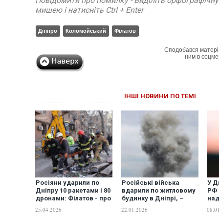
Повідомити про помилку - Виділіть орфографічн
мишею і натисніть Ctrl + Enter
Дніпро
Коломойський
Філатов
Сподобався матері
ним в соцме
ІНШІ НОВИНИ ПО ТЕМІ
Росіяни ударили по
Російські війська
У Д
Дніпру 10 ракетами і 80
вдарили по житловому
РФ 
дронами: Філатов - про
будинку в Дніпрі, –
над
наслідки атаки РФ
Борис Філатов
нац
25.04.2026
22.01.2026
08.0
Філ