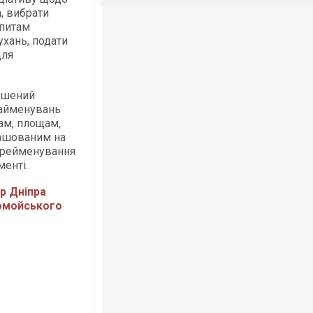
, вибрати
апитам
ухань, подати
для
мушений
найменувань
ам, площам,
ташованим на
перейменування
енті.
р Дніпра
омойського