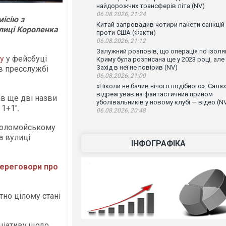
найдорожчих трансферів літа (NV)
06.08.2026, 21:24
ісію з
Китай запровадив чотири пакети санкцій
лиці Короленка
проти США (Факти)
06.08.2026, 21:12
Залужний розповів, що операція по ізоляц
ну
у фейсбуці
Криму була розписана ще у 2023 році, але
Захід в неї не повірив (NV)
в пресслужбі
06.08.2026, 21:00
«Ніколи не бачив нічого подібного»: Салах
відреагував на фантастичний прийом
ав ще дві назви
уболівальників у новому клубі — відео (N
1+1".
06.08.2026, 20:48
 Коломойському
а вулиці
ІНФОГРАФІКА
переговори про
тно цілому стані
іціативу щодо