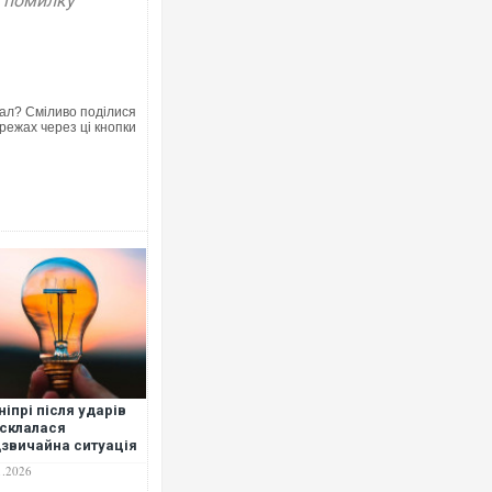
у помилку
ал? Сміливо поділися
режах через ці кнопки
ніпрі після ударів
склалася
звичайна ситуація
іонального рівня, –
1.2026
атов