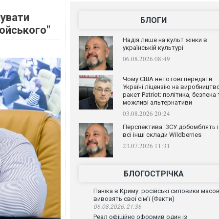
нувати
БЛОГИ
ойського"
Надія лише на культ жінки в
українській культурі
06.08.2026 08:49
Чому США не готові передати
Україні ліцензію на виробництв
ракет Patriot: політика, безпека 
можливі альтернативи
03.08.2026 20:24
Перспектива: ЗСУ добомблять і
всі інші склади Wildberries
23.07.2026 11:31
БЛОГОСТРІЧКА
Паніка в Криму: російські силовики масо
вивозять свої сім’ї (Факти)
06.08.2026, 21:36
Реал офіційно оформив один із