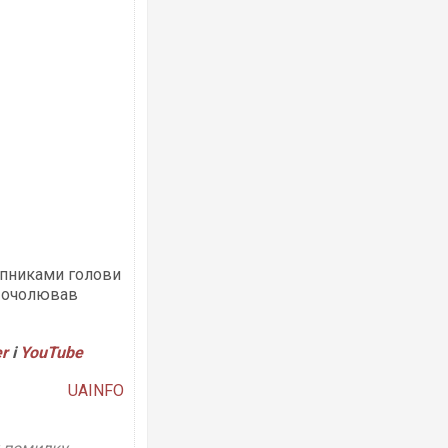
упниками голови
ї очолював
er
і
YouTube
UAINFO