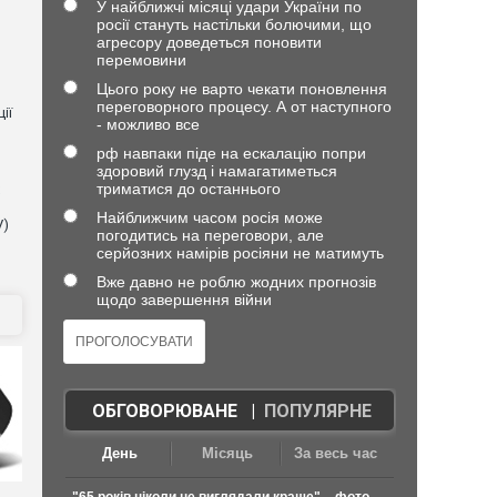
У найближчі місяці удари України по
росії стануть настільки болючими, що
агресору доведеться поновити
перемовини
Цього року не варто чекати поновлення
переговорного процесу. А от наступного
ії
- можливо все
рф навпаки піде на ескалацію попри
здоровий глузд і намагатиметься
триматися до останнього
Найближчим часом росія може
V)
погодитись на переговори, але
серйозних намірів росіяни не матимуть
Вже давно не роблю жодних прогнозів
щодо завершення війни
ОБГОВОРЮВАНЕ
|
ПОПУЛЯРНЕ
День
Місяць
За весь час