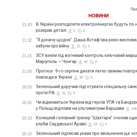
Пра
НОВИНИ
В Україні розподіляти електроенергію будуть по
21:43
розкрив деталі
0
0
"Я доначу щодня": Даша Астаф'єва різко висловила
21:32
забули про війну
15
0
ЗСУ взяли під вогневий контроль ключовий марш
21:15
Маріуполь — Чонгар
40
0
Прогноз: 9-го серпня дихати легко свіжим повіт
21:00
повсюди в Україні
30
0
Зеленський доручив підготувати спеціальну санк
20:55
проти РФ
31
0
Чи відмовиться Україна від героїв УПА та Бандер
20:42
у Польщі відповів на ультиматуми Варшави
146
Колишній головний тренер "Шахтаря" очолив оди
20:33
клубів Саудівської Аравії
53
0
Зеленський підписав укази про звільнення ще чо
20:15