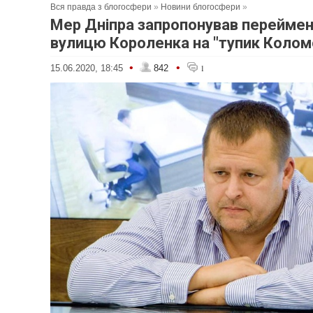
Вся правда з блогосфери
»
Новини блогосфери
»
Мер Дніпра запропонував перейме
вулицю Короленка на "тупик Колом
•
•
15.06.2020, 18:45
842
1