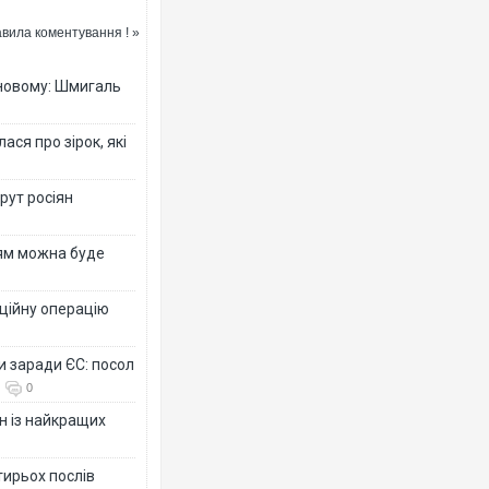
вила коментування ! »
-новому: Шмигаль
ся про зірок, які
рут росіян
рям можна буде
ційну операцію
и заради ЄС: посол
0
н із найкращих
тирьох послів