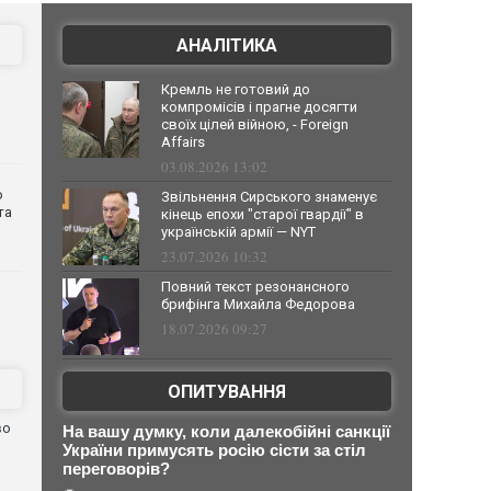
АНАЛІТИКА
Кремль не готовий до
компромісів і прагне досягти
своїх цілей війною, - Foreign
Affairs
03.08.2026 13:02
о
Звільнення Сирського знаменує
та
кінець епохи "старої гвардії" в
українській армії — NYT
23.07.2026 10:32
Повний текст резонансного
брифінга Михайла Федорова
18.07.2026 09:27
ОПИТУВАННЯ
во
На вашу думку, коли далекобійні санкції
України примусять росію сісти за стіл
переговорів?