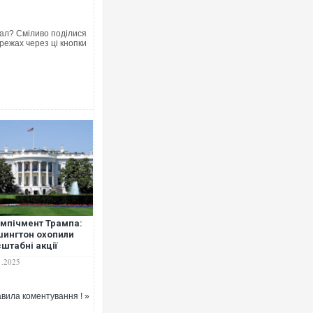
ал? Сміливо поділися
режах через ці кнопки
імпічмент Трампа:
ингтон охопили
штабні акції
тесту
1.2025
вила коментування ! »