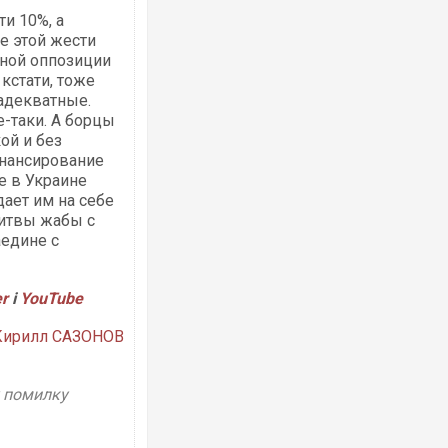
ти 10%, а
е этой жести
тной оппозиции
кстати, тоже
Українські надзвичайники врятували 
адекватные.
під час ліквідації масштабної лісової 
Франції
е-таки. А борцы
ой и без
инансирование
е в Украине
дает им на себе
битвы жабы с
аедине с
er
і
YouTube
Кирилл САЗОНОВ
Неймар влаштував конфлікт після пе
"Сантоса". ВІДЕО
у помилку