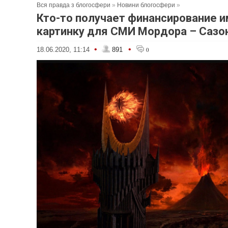
Вся правда з блогосфери
»
Новини блогосфери
»
Кто-то получает финансирование и
картинку для СМИ Мордора – Сазо
•
•
18.06.2020, 11:14
891
0