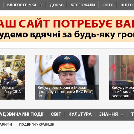
БЛОГОСТРІЧКА
ДОСЬЄ
БЛОГОЖАБИ
ФОТО
ВІДЕО
 Україні
Вибух у ресторані в Москві:
Вибух у Мос
ot, бо у США
ціллю був головком ВКС Росії,
загиблими: 
пр...
ресторан...
АДЗВИЧАЙНІ ПОДІЇ
СВІТ
КУЛЬТУРА
ЗНАННЯ
ТАРИФИ
ПОДВИГИ УКРАЇНЦІВ