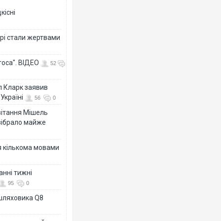
кісні
рі стали жертвами
тоса". ВІДЕО
52
л Кларк заявив
Україні
56
0
ивітання Мішель
зібрало майже
я кількома мовами
анні тижні
95
0
ашляховика Q8