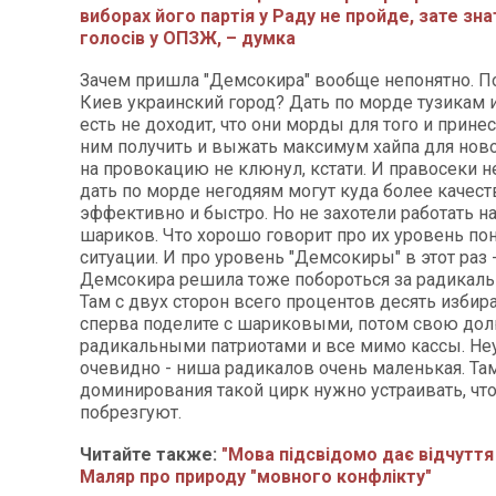
виборах його партія у Раду не пройде, зате зна
голосів у ОПЗЖ, – думка
Зачем пришла "Демсокира" вообще непонятно. По
Киев украинский город? Дать по морде тузикам 
есть не доходит, что они морды для того и принес
ним получить и выжать максимум хайпа для ново
на провокацию не клюнул, кстати. И правосеки н
дать по морде негодяям могут куда более качест
эффективно и быстро. Но не захотели работать н
шариков. Что хорошо говорит про их уровень по
ситуации. И про уровень "Демсокиры" в этот раз 
Демсокира решила тоже побороться за радикаль
Там с двух сторон всего процентов десять избира
сперва поделите с шариковыми, потом свою дол
радикальными патриотами и все мимо кассы. Не
очевидно - ниша радикалов очень маленькая. Та
доминирования такой цирк нужно устраивать, чт
побрезгуют.
Читайте также:
"Мова підсвідомо дає відчуття
Маляр про природу "мовного конфлікту"