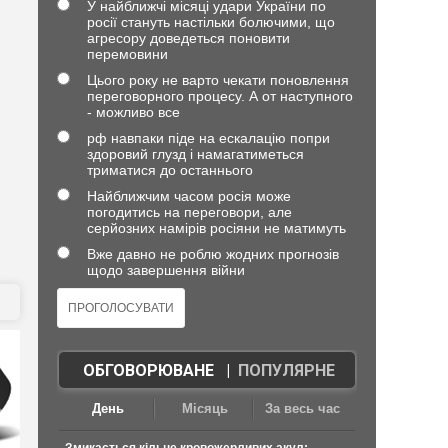
У найближчі місяці удари України по
росії стануть настільки болючими, що
агресору доведеться поновити
перемовини
Цього року не варто чекати поновлення
переговорного процесу. А от наступного
- можливо все
рф навпаки піде на ескалацію попри
здоровий глузд і намагатиметься
триматися до останнього
Найближчим часом росія може
погодитись на переговори, але
серйозних намірів росіяни не матимуть
Вже давно не роблю жодних прогнозів
щодо завершення війни
ОБГОВОРЮВАНЕ
|
ПОПУЛЯРНЕ
День
Місяць
За весь час