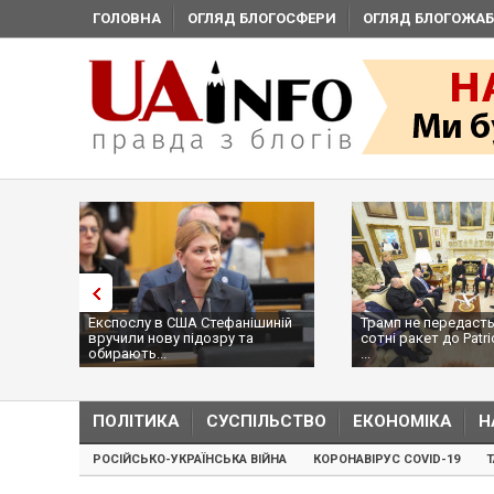
ГОЛОВНА
ОГЛЯД БЛОГОСФЕРИ
ОГЛЯД БЛОГОЖАБ
Експослу в США Стефанішиній
Трамп не передасть
вручили нову підозру та
сотні ракет до Patri
обирають...
...
ПОЛІТИКА
СУСПІЛЬСТВО
ЕКОНОМІКА
Н
РОСІЙСЬКО-УКРАЇНСЬКА ВІЙНА
КОРОНАВІРУС COVID-19