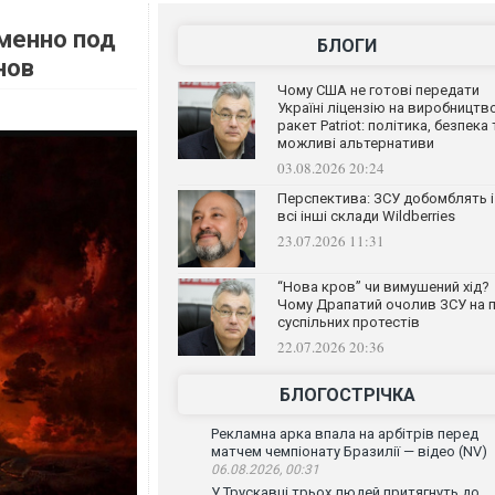
менно под
БЛОГИ
нов
Чому США не готові передати
Україні ліцензію на виробництв
ракет Patriot: політика, безпека 
можливі альтернативи
03.08.2026 20:24
Перспектива: ЗСУ добомблять і
всі інші склади Wildberries
23.07.2026 11:31
“Нова кров” чи вимушений хід?
Чому Драпатий очолив ЗСУ на п
суспільних протестів
22.07.2026 20:36
БЛОГОСТРІЧКА
Рекламна арка впала на арбітрів перед
матчем чемпіонату Бразилії — відео (NV)
06.08.2026, 00:31
У Трускавці трьох людей притягнуть до