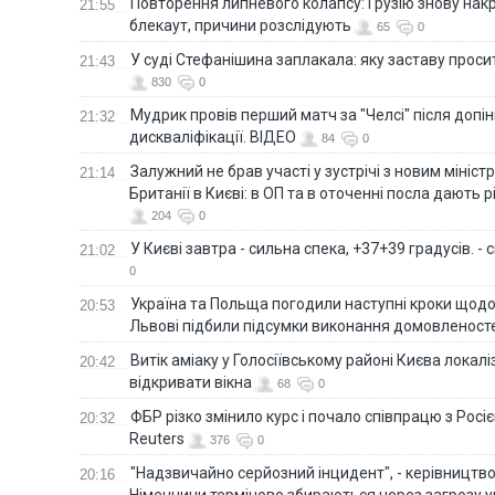
Повторення липневого колапсу: Грузію знову нак
21:55
блекаут, причини розслідують
65
0
У суді Стефанішина заплакала: яку заставу прос
21:43
830
0
Мудрик провів перший матч за "Челсі" після допін
21:32
дискваліфікації. ВІДЕО
84
0
Залужний не брав участі у зустрічі з новим мініс
21:14
Британії в Києві: в ОП та в оточенні посла дають 
204
0
У Києві завтра - сильна спека, +37+39 градусів. -
21:02
0
Україна та Польща погодили наступні кроки щодо 
20:53
Львові підбили підсумки виконання домовленост
Витік аміаку у Голосіївському районі Києва локал
20:42
відкривати вікна
68
0
ФБР різко змінило курс і почало співпрацю з Росіє
20:32
Reuters
376
0
"Надзвичайно серйозний інцидент", - керівництв
20:16
Німеччини терміново збираються через загрозу у