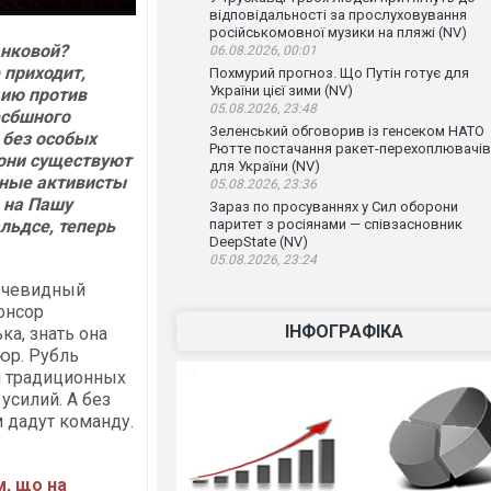
відповідальності за прослуховування
російськомовної музики на пляжі (NV)
анковой?
06.08.2026, 00:01
 приходит,
Похмурий прогноз. Що Путін готує для
України цієї зими (NV)
цию против
05.08.2026, 23:48
фсбшного
Зеленський обговорив із генсеком НАТО
 без особых
Рютте постачання ракет-перехоплювачів
 они существуют
для України (NV)
ьные активисты
05.08.2026, 23:36
д на Пашу
Зараз по просуваннях у Сил оборони
льдсе, теперь
паритет з росіянами — співзасновник
DeepState (NV)
05.08.2026, 23:24
 очевидный
понсор
ІНФОГРАФІКА
ка, знать она
пюр. Рубль
и традиционных
усилий. А без
 дадут команду.
м, що на