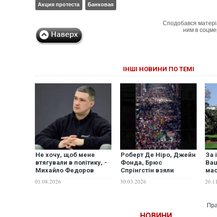
Акция протеста
Банковая
Сподобався матері
ним в соцме
ІНШІ НОВИНИ ПО ТЕМІ
Не хочу, щоб мене
Роберт Де Ніро, Джейн
За 
втягували в політику, -
Фонда, Брюс
Ваш
Михайло Федоров
Спрінгстін взяли
мас
відмовився йти в
участь у масштабних
про
01.08.2026
30.03.2026
20.1
опозицію до
протестах проти
Зеленського під час
Трампа No Kings
війни
Пра
НОВИНИ