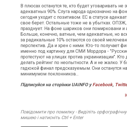
В плюсах останутся те, кто будет уговаривать не э
адекватных 90%. Слуга народа однозначно на фон
сегодня уходит с позитивом. ЕС в статусе адеква
свое берет. Остальные тоже не в убытках. ОПЗЖ, 
празднует. На фоне шариков они помирковани и 
Больше, конечно, ватные, чем адекватные, но вс
за радикальные 10% остаются со своей мелочевк
перспектив. Да и хрен с ними. Кто-то получает ф
именно под картинку для СМИ Мордора - "Русски
протестуют на улицах против украинизации". Кто 
делать рейтинг по неопытности. А и не жалко. У 
гадюкой финал предсказуемым. Они останутся н
минимумом поклонников...
Підписуйся на сторінки UAINFO у
Facebook
,
Twitt
Повідомити про помилку - Виділіть орфографічн
мишею і натисніть Ctrl + Enter