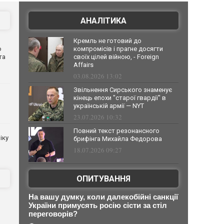
АНАЛІТИКА
Кремль не готовий до
о
компромісів і прагне досягти
та
своїх цілей війною, - Foreign
Affairs
03.08.2026 13:02
Звільнення Сирського знаменує
кінець епохи "старої гвардії" в
українській армії — NYT
23.07.2026 10:32
Повний текст резонансного
іку
брифінга Михайла Федорова
18.07.2026 09:27
ОПИТУВАННЯ
На вашу думку, коли далекобійні санкції
України примусять росію сісти за стіл
переговорів?