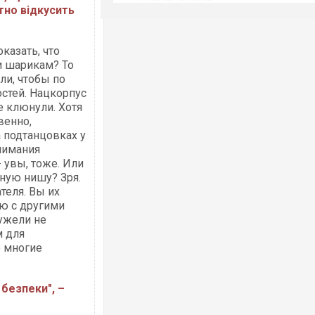
тно відкусить
казать, что
и шарикам? То
ли, чтобы по
стей. Нацкорпус
е клюнули. Хотя
венно,
а подтанцовках у
нимания
- увы, тоже. Или
ную нишу? Зря.
теля. Вы их
ю с другими
ужели не
м для
о многие
 безпеки", –