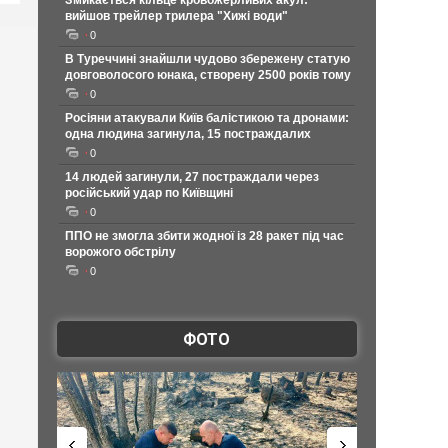
Змикається кільце кровожерливих акул:
вийшов трейлер трилера "Хижі води"
0
В Туреччині знайшли чудово збережену статую
довговолосого юнака, створену 2500 років тому
0
Росіяни атакували Київ балістикою та дронами:
одна людина загинула, 15 постраждалих
0
14 людей загинули, 27 постраждали через
російський удар по Київщині
0
ППО не змогла збити жодної із 28 ракет під час
ворожого обстрілу
0
ФОТО