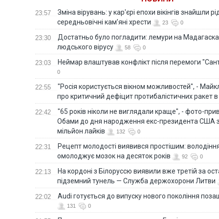
Зміна вірувань: у кар'єрі епохи вікінгів знайшли рід
23:57
середньовічні кам’яні хрести
23
0
Достатньо було погладити: лемури на Мадагаска
23:30
людського вірусу
58
0
Неймар влаштував конфлікт після перемоги "Сан
23:03
0
"Росія користується вікном можливостей", - Майк
22:55
про критичний дефіцит протибалістичних ракет в 
"65 років ніколи не виглядали краще", - фото-пр
22:42
Обами до дня народження екс-президента США 
мільйон лайків
132
0
Рецепт молодості виявився простішим: володінн
22:31
омолоджує мозок на десяток років
92
0
На кордоні з Білоруссю виявили вже третій за ост
22:13
підземний тунель — Служба держохорони Литви
Audi готується до випуску нового покоління поз
22:02
131
0