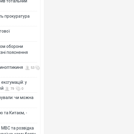
рив тотальний
ить прокуратура
гової
тром оборони
різні пояснення
 синоптикиня
53
ексгумацій: у
ей
79
0
ізували: чи можна
ю та Китаєм, -
о МВС та розвідка
країнському борту