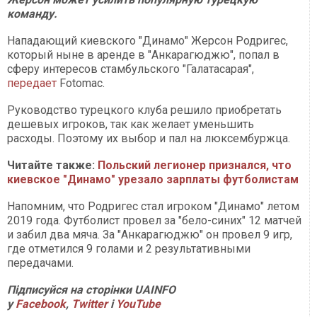
команду.
Нападающий киевского "Динамо" Жерсон Родригес,
который ныне в аренде в "Анкарагюджю", попал в
сферу интересов стамбульского "Галатасарая",
передает
Fotomac.
Руководство турецкого клуба решило приобретать
дешевых игроков, так как желает уменьшить
расходы. Поэтому их выбор и пал на люксембуржца.
Читайте также:
Польский легионер признался, что
киевское "Динамо" урезало зарплаты футболистам
Напомним, что Родригес стал игроком "Динамо" летом
2019 года. Футболист провел за "бело-синих" 12 матчей
и забил два мяча. За "Анкарагюджю" он провел 9 игр,
где отметился 9 голами и 2 результативными
передачами.
Підписуйся на сторінки UAINFO
у
Facebook
,
Twitter
і
YouTube