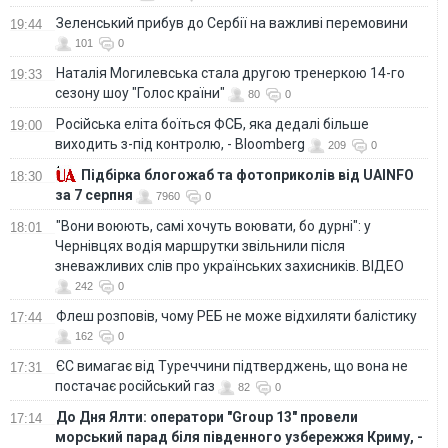
Зеленський прибув до Сербії на важливі перемовини
19:44
101
0
Наталія Могилевська стала другою тренеркою 14-го
19:33
сезону шоу "Голос країни"
80
0
Російська еліта боїться ФСБ, яка дедалі більше
19:00
виходить з-під контролю, - Bloomberg
209
0
Підбірка блогожаб та фотоприколів від UAINFO
18:30
за 7 серпня
7960
0
"Вони воюють, самі хочуть воювати, бо дурні": у
18:01
Чернівцях водія маршрутки звільнили після
зневажливих слів про українських захисників. ВІДЕО
242
0
Флеш розповів, чому РЕБ не може відхиляти балістику
17:44
162
0
ЄС вимагає від Туреччини підтверджень, що вона не
17:31
постачає російський газ
82
0
До Дня Ялти: оператори "Group 13" провели
17:14
морський парад біля південного узбережжя Криму, -