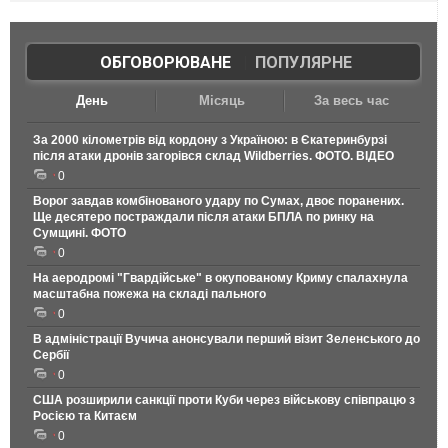
ОБГОВОРЮВАНЕ
|
ПОПУЛЯРНЕ
День
Місяць
За весь час
За 2000 кілометрів від кордону з Україною: в Єкатеринбурзі
після атаки дронів загорівся склад Wildberries. ФОТО. ВІДЕО
0
Ворог завдав комбінованого удару по Сумах, двоє поранених.
Ще десятеро постраждали після атаки БПЛА по ринку на
Сумщині. ФОТО
0
На аеродромі "Гвардійське" в окупованому Криму спалахнула
масштабна пожежа на складі пального
0
В адміністрації Вучича анонсували перший візит Зеленського до
Сербії
0
США розширили санкції проти Куби через військову співпрацю з
Росією та Китаєм
0