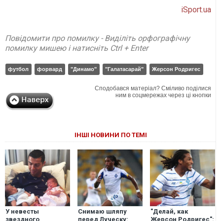
iSport.ua
Повідомити про помилку - Виділіть орфографічну
помилку мишею і натисніть Ctrl + Enter
футбол
форвард
"Динамо"
"Галатасарай"
Жерсон Родригес
Сподобався матеріал? Сміливо поділися
ним в соцмережах через ці кнопки
ІНШІ НОВИНИ ПО ТЕМІ
У невесты
Снимаю шляпу
"Делай, как
звездного
перед Луческу:
Жерсон Родригес":