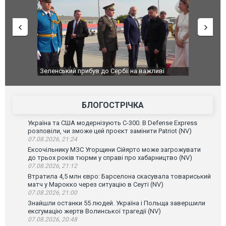
ливі
"Вони воюють, самі хочуть воювати, бо дурні": у
В окупован
Чернівцях водія маршрутки звільнили після
порт: над 
зневажливих слів про українських захисників.
ВІДЕО
ВІДЕО
БЛОГОСТРІЧКА
Україна та США модернізують С-300. В Defense Express
розповіли, чи зможе цей проєкт замінити Patriot (NV)
07.08.2026, 21:24
Ексочільнику МЗС Угорщини Сійярто може загрожувати
до трьох років тюрми у справі про хабарництво (NV)
07.08.2026, 21:12
Втратила 4,5 млн євро: Барселона скасувала товариський
матч у Марокко через ситуацію в Сеуті (NV)
07.08.2026, 21:00
Знайшли останки 55 людей. Україна і Польща завершили
ексгумацію жертв Волинської трагедії (NV)
07.08.2026, 20:48