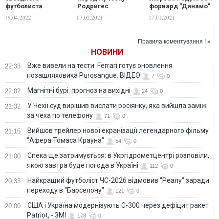
футболиста
Родригес
форвард "Динамо"
Криштиану
рассказал, что
снялся в клипе
19.04.2022
07.02.2021
17.01.2021
Роналду во время
румынский
вместе со своими
родов умер
специалист
Lamborghini.
ребенок
изменил в
ВИДЕО
Правила коментування ! »
"Динамо"
НОВИНИ
Вже вивели на тести: Ferrari готує оновлення
22:33
позашляховика Purosangue. ВІДЕО
7
0
Магнітні бурі: прогноз на вихідні
22:02
24
0
У Чехії суд вирішив вислати росіянку, яка вийшла заміж
21:32
за чеха по телефону
71
0
Вийшов трейлер нової екранізації легендарного фільму
21:15
"Афера Томаса Крауна"
54
0
Спека ще затримується: в Укргідрометцентрі розповіли,
21:00
якою завтра буде погода в Україні
112
0
Найкращий футболіст ЧС-2026 відмовив "Реалу" заради
20:33
переходу в "Барселону"
121
0
США і Україна модернізують С-300 через дефіцит ракет
20:00
Patriot, - ЗМІ
178
0