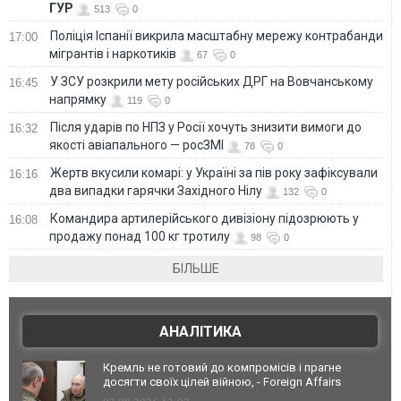
ГУР
513
0
Поліція Іспанії викрила масштабну мережу контрабанди
17:00
мігрантів і наркотиків
67
0
У ЗСУ розкрили мету російських ДРГ на Вовчанському
16:45
напрямку
119
0
Після ударів по НПЗ у Росії хочуть знизити вимоги до
16:32
якості авіапального — росЗМІ
78
0
Жертв вкусили комарі: у Україні за пів року зафіксували
16:16
два випадки гарячки Західного Нілу
132
0
Командира артилерійського дивізіону підозрюють у
16:08
продажу понад 100 кг тротилу
98
0
БІЛЬШЕ
АНАЛІТИКА
Кремль не готовий до компромісів і прагне
досягти своїх цілей війною, - Foreign Affairs