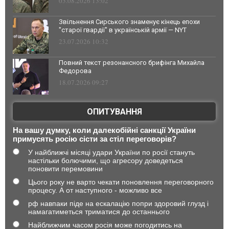
03.08.2026 13:02
Звільнення Сирського знаменує кінець епохи
"старої гвардії" в українській армії — NYT
23.07.2026 10:32
Повний текст резонансного брифінга Михайла
Федорова
18.07.2026 09:27
ОПИТУВАННЯ
На вашу думку, коли далекобійні санкції України
примусять росію сісти за стіл переговорів?
У найближчі місяці удари України по росії стануть
настільки болючими, що агресору доведеться
поновити перемовини
Цього року не варто чекати поновлення переговорного
процесу. А от наступного - можливо все
рф навпаки піде на ескалацію попри здоровий глузд і
намагатиметься триматися до останнього
Найближчим часом росія може погодитись на