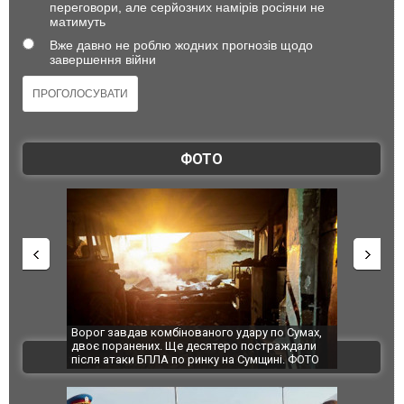
переговори, але серйозних намірів росіяни не
матимуть
Вже давно не роблю жодних прогнозів щодо
завершення війни
ФОТО
по Сумах,
За 2000 кілометрів від кордону з Україною: в
"Мої іграш
траждали
Єкатеринбурзі після атаки дронів загорівся
суперкарів
ВІДЕО
ині. ФОТО
склад Wildberries. ФОТО. ВІДЕО