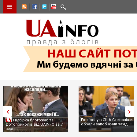
Експослу в США Стефанішині
Підбірка блогожаб та
обрали запобіжний захід
фотоприколів від UAINFO за 7
серпня