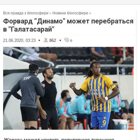
Вся правда з блогосфери
»
Новини блогосфери
»
Форвард "Динамо" может перебраться
в "Галатасарай"
•
•
21.06.2020, 03:23
862
0
Жерсон может усилить популярную турецкую