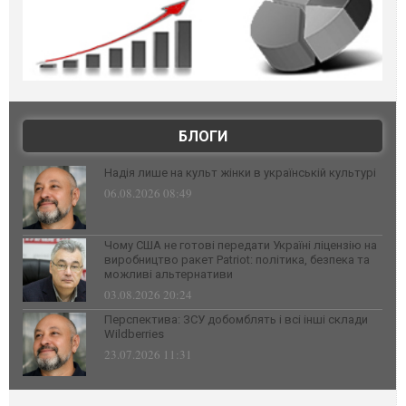
БЛОГИ
Надія лише на культ жінки в українській культурі
06.08.2026 08:49
Чому США не готові передати Україні ліцензію на
виробництво ракет Patriot: політика, безпека та
можливі альтернативи
03.08.2026 20:24
Перспектива: ЗСУ добомблять і всі інші склади
Wildberries
23.07.2026 11:31