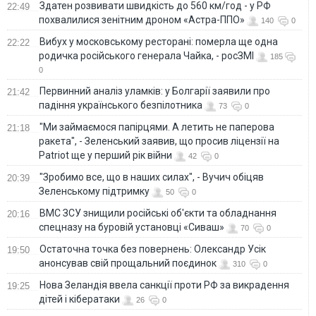
Здатен розвивати швидкість до 560 км/год - у РФ
22:49
похвалилися зенітним дроном «Астра-ППО»
140
0
Вибух у московському ресторані: померла ще одна
22:22
родичка російського генерала Чайка, - росЗМІ
185
0
Первинний аналіз уламків: у Болгарії заявили про
21:42
падіння українського безпілотника
73
0
"Ми займаємося папірцями. А летить не паперова
21:18
ракета", - Зеленський заявив, що просив ліцензії на
Patriot ще у перший рік війни
42
0
"Зробимо все, що в наших силах", - Вучич обіцяв
20:39
Зеленському підтримку
50
0
ВМС ЗСУ знищили російські об'єкти та обладнання
20:16
спецназу на буровій установці «Сиваш»
70
0
Остаточна точка без повернень: Олександр Усік
19:50
анонсував свій прощальний поєдинок
310
0
Нова Зеландія ввела санкції проти РФ за викрадення
19:25
дітей і кібератаки
26
0