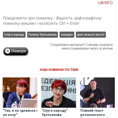
UAINFO
Повідомити про помилку - Виділіть орфографічну
помилку мишею і натисніть Ctrl + Enter
Слуга народу
Галина Третьякова
скандал
діти низької якості
Сподобався матеріал? Сміливо поділися
ним в соцмережах через ці кнопки
ІНШІ НОВИНИ ПО ТЕМІ
"Так, я не ідеальна і
"Слуга народу"
Повний текст
не хочу":
Третьякова
резонансного