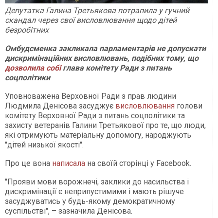
Депутатка Галина Третьякова потрапила у гучний
скандал через свої висловлювання щодо дітей
безробітних
Омбудсменка закликала парламентарів не допускати
дискримінаційних висловлювань, подібних тому, що
дозволила собі
глава комітету Ради з питань
соцполітики
Уповноважена Верховної Ради з прав людини
Людмила Денісова засуджує
висловлювання
голови
комітету Верховної Ради з питань соцполітики та
захисту ветеранів Галини Третьякової про те, що люди,
які отримують матеріальну допомогу, народжують
"дітей низької якості".
Про це вона
написала
на своїй сторінці у Facebook.
"Прояви мови ворожнечі, заклики до насильства і
дискримінації є неприпустимими і мають рішуче
засуджуватись у будь-якому демократичному
суспільстві", – зазначила Денісова.