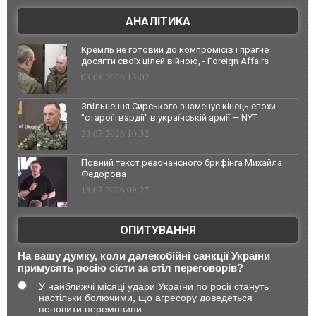
АНАЛІТИКА
Кремль не готовий до компромісів і прагне
досягти своїх цілей війною, - Foreign Affairs
03.08.2026 13:02
Звільнення Сирського знаменує кінець епохи
"старої гвардії" в українській армії — NYT
23.07.2026 10:32
Повний текст резонансного брифінга Михайла
Федорова
18.07.2026 09:27
ОПИТУВАННЯ
На вашу думку, коли далекобійні санкції України
примусять росію сісти за стіл переговорів?
У найближчі місяці удари України по росії стануть
настільки болючими, що агресору доведеться
поновити перемовини