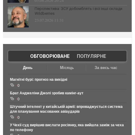
03.08.2026 20:24
Перспектива: ЗСУ добомблять і всі інші склади
Wildberries
23.07.2026 11:31
ОБГОВОРЮВАНЕ
|
ПОПУЛЯРНЕ
День
Місяць
За весь час
Магнітні бурі: прогноз на вихідні
0
Брат Анджеліни Джолі зробив камінг-аут
0
Штучний інтелект у китайській армії: впроваджується система
для планування масованих авіаударів
0
У Чехії суд вирішив вислати росіянку, яка вийшла заміж за чеха
по телефону