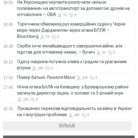
На Херсонщині окупанти розпочали «вільне
19:01
полювання» на автотранспорт за допомогою дронів на
оптоволокні — ОВА
71
0
Туреччина обмежила рух комерційних суден у Чорне
18:45
море через Дарданелли через атаки БПЛА —
Bloomberg
73
0
Сербія хоче якнайшвидшого завершення війни, але
18:38
підстав для оптимізму немає, — Вучич
42
0
Одесу накрила потужна злива з градом та ураганним
18:15
вітром
184
0
Помер батько Ліонеля Мессі
17:54
215
0
Нічна атака БпЛА на Київщину: у Броварському районі
17:45
загинули директор ліцею, її чоловік та 3-річний онук
119
0
Лукашенко переклав відповідальність за війну в Україні
16:39
на її внутрішні проблеми
285
0
БІЛЬШЕ