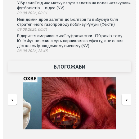
У Бразилії під час матчу папуга залетів на поле і «атакував»
футболістів — відео (NV)
09.08.2026, 00:31
Невідомий дрон залетів до Болгарії та вибухнув біля
стратегічного газопроводу поблизу Румунії (Факти)
09.08.2026, 00:01
Відкриття американської суфражистки. 170 років тому
Юніс Фут пояснила суть парникового ефекту, але слава
дісталась ірландському вченому (NV)
08.08.2026, 23:45
БЛОГОЖАБИ