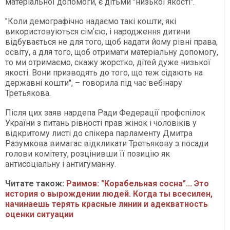
матеріальної допомоги, є дітьми "низької якості".
"Коли демографічно надаємо такі кошти, які
використовуються сімʼєю, і народження дитини
відбувається не для того, щоб надати йому рівні права,
освіту, а для того, щоб отримати матеріальну допомогу,
то ми отримаємо, скажу жорстко, дітей дуже низької
якості. Вони призводять до того, що теж сідають на
державні кошти", – говорила під час вебінару
Третьякова.
Після цих заяв нардепа Ради Федерації профспілок
України з питань рівності прав жінок і чоловіків у
відкритому листі до спікера парламенту Дмитра
Разумкова вимагає відкликати Третьякову з посади
голови комітету, розцінивши її позицію як
антисоціальну і антигуманну.
Читате також:
Раимов: "Корабельная сосна"... Это
история о вырождении людей. Когда ты всесилен,
начинаешь терять красные линии и адекватность
оценки ситуации