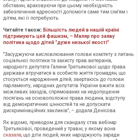
обставин, враховуючи при цьому необхідність
забезпечення адресності допомоги саме тим сім’ям і
дітям, які її потребують.
Читайте також:
Більшість людей в нашій країні
підтримують цей фашизм, – Маляр про заяву
політика щодо дітей "дуже низької якості"
"Засуджуючи висловлювання голови комітету з питань
соціальної політики та захисту прав ветеранів,
народного депутата Галини Третьякової щодо права
держави втручатися в особисте життя громадян, що
стосується народження дітей, звертаюсь до голови
парламенту, народних депутатів України вжити всіх
можливих заходів, спрямованих на недопущення
посягань на основоположні права людини, відступу
від демократичних цінностей та не допускати
дискримінаційних закликів", – додала Денісова.
Як відомо, приводом для скандалу став вебінар
Третьякової, проведений у травні, у якому вона
сказала
, що діти людей, яких народжують заради