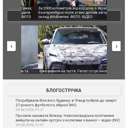
по Сумах,
За 2000 кілометрів від кордону з Україною: в
"Мої іграш
траждали
Єкатеринбурзі після атаки дронів загорівся
суперкарів
ВІДЕО
ині. ФОТО
склад Wildberries. ФОТО. ВІДЕО
дом та
Вже вивели на тести: Ferrari готує оновлення
Вийшов тре
позашляховика Purosangue. ВІДЕО
фільму "Аф
БЛОГОСТРІЧКА
Пограбували біля його будинку: в Уганді побили до смерті
27-річного футболіста збірної (NV)
09.08.2026, 01:31
Просили заховати білизну. Новозеландська політикиня
вийшла на онлайн-зустріч з колегами з ванної — відео (NV)
09.08.2026, 01:01