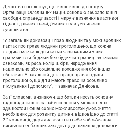
Денісова наголошує, що відповідно до статуту
Організації Об’єднаних Націй, основою забезпечення
свободи, справедливості і миру є визнання властивої
гідності, рівних і невід’ємних прав усіх членів
суспільства.
"У загальній декларації прав людини та у міжнародних
пактах про права людини проголошено, що кожна
людина має володіти всіма зазначеними у них
правами і свободами без будь-якої різниці за такими
ознаками, як раса, колір шкіри, народження,
національне або соціальне походження або інших
обставин. У загальній декларації прав людини
проголошено, що діти мають право на особливе
піклування і допомогу", – зазначає Денісова.
За її словами, визнаючи, що батьки несуть основну
відповідальність за забезпечення у межах своїх
здібностей і фінансових можливостей умов життя,
необхідних для розвитку дитини, відповідно до статті
27 конвенції, держава взяла на себе зобов’язання
вживати необхідних заходів щодо надання допомоги