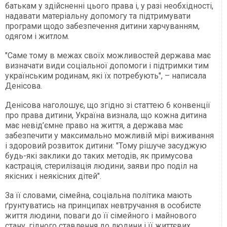
батькам у здійсненні цього права і, у разі необхідності,
надавати матеріальну допомогу та підтримувати
програми щодо забезпечення дитини харчуванням,
одягом і житлом.
"Саме тому в межах своїх можливостей держава має
визначати види соціальної допомоги і підтримки тим
українським родинам, які їх потребують", – написала
Денісова.
Денісова наголошує, що згідно зі статтею 6 конвенції
про права дитини, Україна визнала, що кожна дитина
має невід’ємне право на життя, а держава має
забезпечити у максимально можливій мірі виживання
і здоровий розвиток дитини: "Тому рішуче засуджую
будь-які заклики до таких методів, як примусова
кастрація, стерилізація людини, заяви про поділ на
якісних і неякісних дітей".
За її словами, сімейна, соціальна політика мають
ґрунтуватись на принципах невтручання в особисте
життя людини, поваги до її сімейного і майнового
стану, гідного ставлення до людини і її життєвих