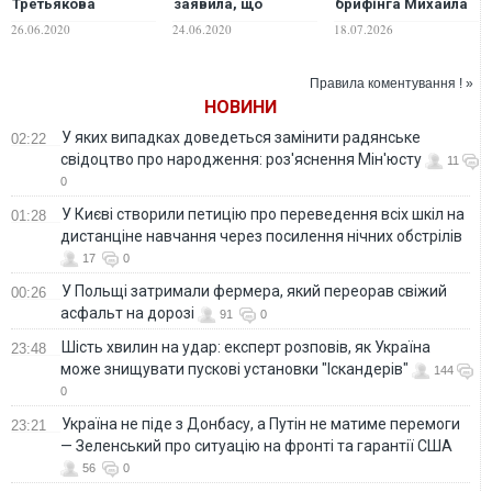
Третьякова
заявила, що
брифінга Михайла
відреагувала на
безробітні
Федорова
26.06.2020
24.06.2020
18.07.2026
скандал з дітьми,
народжують дітей
назвавши його
"дуже низької
"організованим
якості"
Правила коментування ! »
булінгом"
НОВИНИ
У яких випадках доведеться замінити радянське
02:22
свідоцтво про народження: роз'яснення Мін'юсту
11
0
У Києві створили петицію про переведення всіх шкіл на
01:28
дистанціне навчання через посилення нічних обстрілів
17
0
У Польщі затримали фермера, який переорав свіжий
00:26
асфальт на дорозі
91
0
Шість хвилин на удар: експерт розповів, як Україна
23:48
може знищувати пускові установки "Іскандерів"
144
0
Україна не піде з Донбасу, а Путін не матиме перемоги
23:21
— Зеленський про ситуацію на фронті та гарантії США
56
0