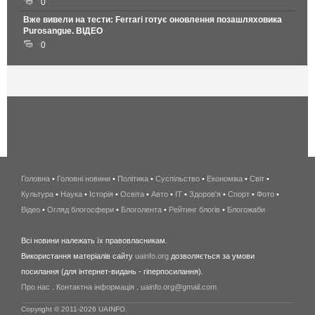
0
Вже вивели на тести: Ferrari готує оновлення позашляховика
Purosangue. ВІДЕО
0
Головна
•
Головні новини
•
Політика
•
Суспільство
•
Економіка
беспроводной
•
Світ
•
Культура
•
Наука
•
Історія
•
Освіта
•
Авто
•
IT
•
Здоров'я
интернет
•
Спорт
•
Фото
•
Відео
•
Огляд блогосфери
•
Блоголента
•
Рейтинг блогів
киев
•
Блогожаби
и
Всі новини належать їх правовласникам.
область
Використання матеріалів сайту
uainfo.org
дозволяється за умови
wimax
посилання (для інтернет-видань - гіперпосилання).
интернет
Про нас
.
Контактна інформація
.
uainfo.org@gmail.com
в
киеве
Copyright © 2011-2026 UAINFO.