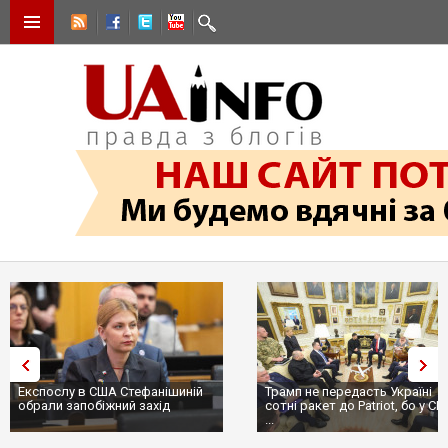
Експослу в США Стефанішиній
Трамп не передасть Україні
обрали запобіжний захід
сотні ракет до Patriot, бо у С
...