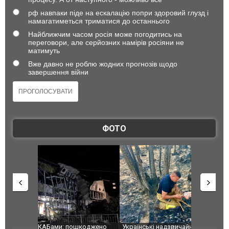
рф навпаки піде на ескалацію попри здоровий глузд і
намагатиметься триматися до останнього
Найближчим часом росія може погодитись на
переговори, але серйозних намірів росіяни не
матимуть
Вже давно не роблю жодних прогнозів щодо
завершення війни
ФОТО
шкоджено
Українські надзвичайники врятували козуленя
СБУ за спр