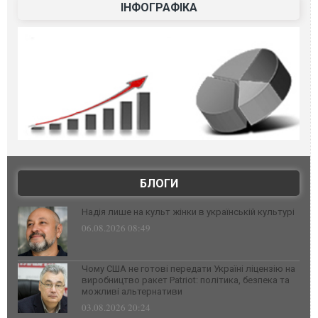
ІНФОГРАФІКА
БЛОГИ
Надія лише на культ жінки в українській культурі
06.08.2026 08:49
Чому США не готові передати Україні ліцензію на
виробництво ракет Patriot: політика, безпека та
можливі альтернативи
03.08.2026 20:24