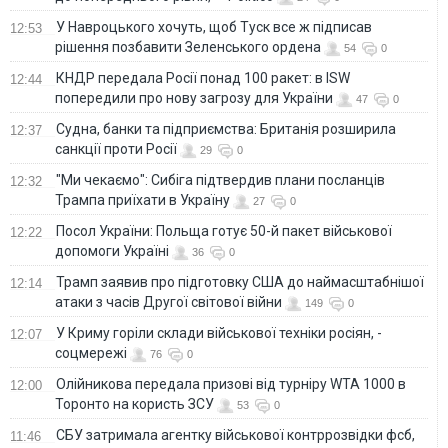
У Навроцького хочуть, щоб Туск все ж підписав
12:53
рішення позбавити Зеленського ордена
54
0
КНДР передала Росії понад 100 ракет: в ISW
12:44
попередили про нову загрозу для України
47
0
Судна, банки та підприємства: Британія розширила
12:37
санкції проти Росії
29
0
"Ми чекаємо": Сибіга підтвердив плани посланців
12:32
Трампа приїхати в Україну
27
0
Посол України: Польща готує 50-й пакет військової
12:22
допомоги Україні
36
0
Трамп заявив про підготовку США до наймасштабнішої
12:14
атаки з часів Другої світової війни
149
0
У Криму горіли склади військової техніки росіян, -
12:07
соцмережі
76
0
Олійникова передала призові від турніру WTA 1000 в
12:00
Торонто на користь ЗСУ
53
0
СБУ затримала агентку військової контррозвідки фсб,
11:46