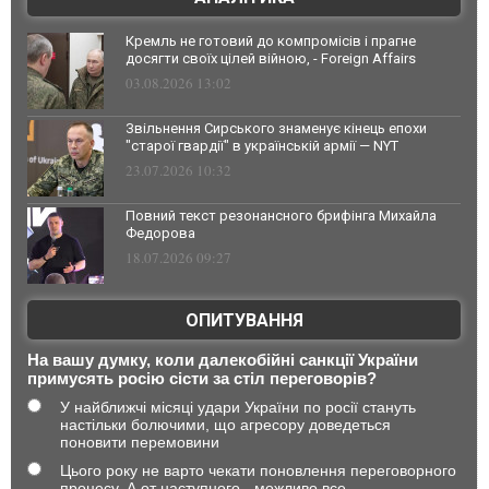
Кремль не готовий до компромісів і прагне
досягти своїх цілей війною, - Foreign Affairs
03.08.2026 13:02
Звільнення Сирського знаменує кінець епохи
"старої гвардії" в українській армії — NYT
23.07.2026 10:32
Повний текст резонансного брифінга Михайла
Федорова
18.07.2026 09:27
ОПИТУВАННЯ
На вашу думку, коли далекобійні санкції України
примусять росію сісти за стіл переговорів?
У найближчі місяці удари України по росії стануть
настільки болючими, що агресору доведеться
поновити перемовини
Цього року не варто чекати поновлення переговорного
процесу. А от наступного - можливо все