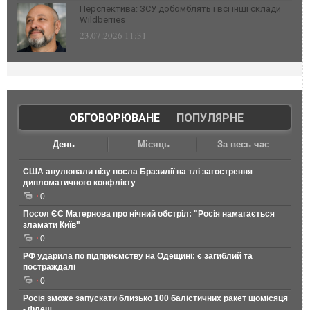
Перспектива: ЗСУ добомблять і всі інші склади
Wildberries
23.07.2026 11:31
ОБГОВОРЮВАНЕ
|
ПОПУЛЯРНЕ
День
Місяць
За весь час
США анулювали візу посла Бразилії на тлі загострення
дипломатичного конфлікту
0
Посол ЄС Матернова про нічний обстріл: "Росія намагається
зламати Київ"
0
РФ ударила по підприємству на Одещині: є загиблий та
постраждалі
0
Росія зможе запускати близько 100 балістичних ракет щомісяця
- Флеш