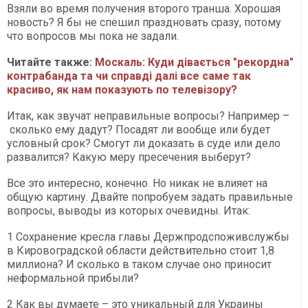
Взяли во время получения второго транша. Хорошая
новость? Я бы не спешил праздновать сразу, потому
что вопросов мы пока не задали.
Читайте также:
Москаль: Куди дівається "рекордна"
контрабанда та чи справді далі все саме так
красиво, як нам показують по телевізору?
Итак, как звучат неправильные вопросы? Например –
сколько ему дадут? Посадят ли вообще или будет
условный срок? Смогут ли доказать в суде или дело
развалится? Какую меру пресечения выберут?
Все это интересно, конечно. Но никак не влияет на
общую картину. Двайте попробуем задать правильные
вопросы, выводы из которых очевидны. Итак:
1 Сохранение кресла главы Держпродспоживслужбы
в Кировоградской области действительно стоит 1,8
миллиона? И сколько в таком случае оно приносит
неформальной прибыли?
2 Как вы думаете – это уникальный для Украины