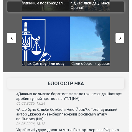
траждалі.
під час ліквідації масштабної лісової пожежі у
Болгарії з
ВІДЕО
Франції
ФОТО
чили нову
Сили оборони уразили Ярославський НПЗ:
Неймар вла
губернатор регіону заявив про наймасштабнішу
"Сантоса".
атаку. ВІДЕО
БЛОГОСТРІЧКА
«Динамо не зможе боротися за золото»: легенда Шахтаря
зробив гучний прогноз на УПЛ (NV)
06.08.2026, 13:24
«А що було б, якби бомбили Нью-Йорк?». Голлівудський
актор Джессі Айзенберг пережив російську атаку
по Львову (NV)
06.08.2026, 13:12
Українські удари досягли мети. Експорт зерна з РФ різко