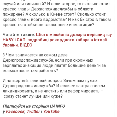
случай или типичный? И если второе, то сколько стоит
кресло главы Держспоживслужбы в области
пожирнее? А сколько в Киеве стоит? Сколько стоит
кресло главы всего ведомства? И как быстро в таком
кресле ты отобьешь вложенные инвестиции?
Читайте также:
Шість мільйонів доларів керівництву
НАБУ і САП: подробиці рекордного хабара в історії
України. ВІДЕО
3 Чем занимается на самом деле
Держпродспоживслужба, если при скромных
зарплатах знающие люди платят большие деньги за
возможность там работать?
И четвертый, главный вопрос. Зачем нам нужна
Держпродспоживслужба? И если ее завтра совсем
ликвидировать, а не чистить или реформировать –
сразу станет лучше или хуже?
Підписуйся на сторінки UAINFO
у
Facebook
,
Twitter
і
YouTube