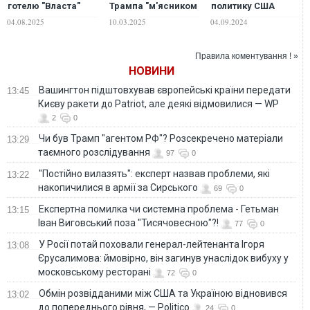
готелю "Власта"
Трампа "м'ясником
политику США
сталася пожежа:
з Білого дому", що
щодо ударів
04.08.2025
10.03.2025
04.09.2024
постраждали
ослаблює Україну
України по РФ, –
шестеро людей.
Пентагон
ФОТО
Правила коментування ! »
НОВИНИ
Вашингтон підштовхував європейські країни передати
13:45
Києву ракети до Patriot, але деякі відмовилися — WP
2
0
Чи був Трамп "агентом РФ"? Розсекречено матеріали
13:29
таємного розслідування
97
0
"Постійно вилазять": експерт назвав проблеми, які
13:22
накопичилися в армії за Сирського
69
0
Eкспертна помилка чи системна проблема - Гетьман
13:15
Іван Виговський поза "Тисячовесною"?!
77
0
У Росії потай поховали генерал-лейтенанта Ігоря
13:08
Єрусалимова: ймовірно, він загинув унаслідок вибуху у
московському ресторані
72
0
Обмін розвідданими між США та Україною відновився
13:02
до попереднього рівня, — Politico
24
0