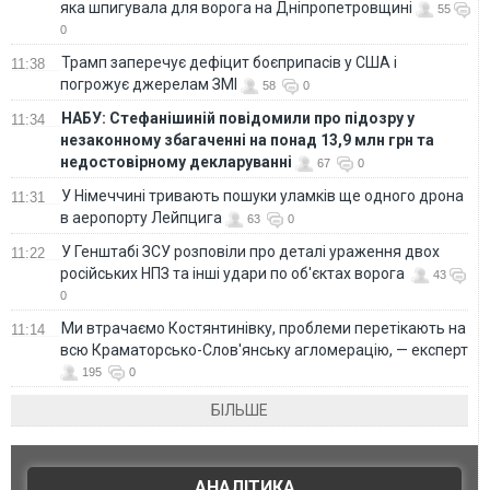
яка шпигувала для ворога на Дніпропетровщині
55
0
Трамп заперечує дефіцит боєприпасів у США і
11:38
погрожує джерелам ЗМІ
58
0
НАБУ: Стефанішиній повідомили про підозру у
11:34
незаконному збагаченні на понад 13,9 млн грн та
недостовірному декларуванні
67
0
У Німеччині тривають пошуки уламків ще одного дрона
11:31
в аеропорту Лейпцига
63
0
У Генштабі ЗСУ розповіли про деталі ураження двох
11:22
російських НПЗ та інші удари по об'єктах ворога
43
0
Ми втрачаємо Костянтинівку, проблеми перетікають на
11:14
всю Краматорсько-Слов'янську агломерацію, — експерт
195
0
БІЛЬШЕ
АНАЛІТИКА