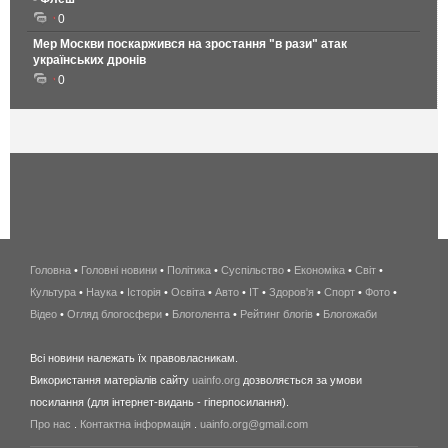
0
Мер Москви поскаржився на зростання "в рази" атак
українських дронів
0
Головна
•
Головні новини
•
Політика
•
Суспільство
•
Економіка
беспроводной
•
Світ
•
Культура
•
Наука
•
Історія
•
Освіта
•
Авто
•
IT
•
Здоров'я
интернет
•
Спорт
•
Фото
•
Відео
•
Огляд блогосфери
•
Блоголента
•
Рейтинг блогів
киев
•
Блогожаби
и
Всі новини належать їх правовласникам.
область
Використання матеріалів сайту
uainfo.org
дозволяється за умови
wimax
посилання (для інтернет-видань - гіперпосилання).
интернет
Про нас
.
Контактна інформація
.
uainfo.org@gmail.com
в
киеве