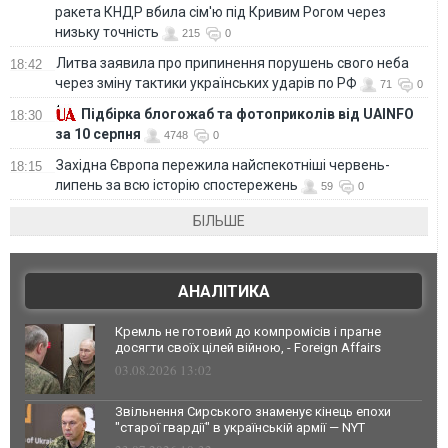
ракета КНДР вбила сім'ю під Кривим Рогом через
низьку точність
215
0
Литва заявила про припинення порушень свого неба
18:42
через зміну тактики українських ударів по РФ
71
0
Підбірка блогожаб та фотоприколів від UAINFO
18:30
за 10 серпня
4748
0
Західна Європа пережила найспекотніші червень-
18:15
липень за всю історію спостережень
59
0
БІЛЬШЕ
АНАЛІТИКА
Кремль не готовий до компромісів і прагне
досягти своїх цілей війною, - Foreign Affairs
03.08.2026 13:02
Звільнення Сирського знаменує кінець епохи
"старої гвардії" в українській армії — NYT