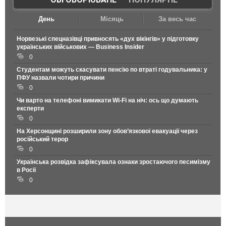
День
Місяць
За весь час
Норвезькі спецназівці привносять «дух вікінгів» у підготовку
українських військових — Business Insider
0
Студентам можуть скасувати пенсію по втраті годувальника: у
ПФУ назвали чотири причини
0
Чи варто на телефонi вимикати Wi-Fi на ніч: ось що думають
експерти
0
На Херсонщині розширили зону обов’язкової евакуації через
російський терор
0
Українська розвідка зафіксувала ознаки зростаючого песимізму
в Росії
0