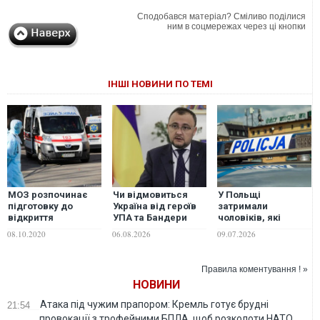
Сподобався матеріал? Сміливо поділися
ним в соцмережах через ці кнопки
ІНШІ НОВИНИ ПО ТЕМІ
МОЗ розпочинає
Чи відмовиться
У Польщі
підготовку до
Україна від героїв
затримали
відкриття
УПА та Бандери
чоловіків, які
тимчасових
заради ЄС: посол у
вимагали
08.10.2020
06.08.2026
09.07.2026
госпіталів для
Польщі відповів на
перевірити
хворих на COVID-19
ультиматуми
українців на
– Степанов
Варшави
підтримку Бандери
Правила коментування ! »
НОВИНИ
Атака під чужим прапором: Кремль готує брудні
21:54
провокації з трофейними БПЛА, щоб розколоти НАТО