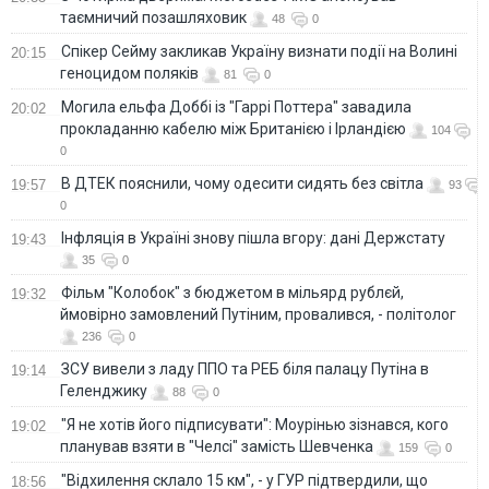
таємничий позашляховик
48
0
Спікер Сейму закликав Україну визнати події на Волині
20:15
геноцидом поляків
81
0
Могила ельфа Доббі із "Гаррі Поттера" завадила
20:02
прокладанню кабелю між Британією і Ірландією
104
0
В ДТЕК пояснили, чому одесити сидять без світла
19:57
93
0
Інфляція в Україні знову пішла вгору: дані Держстату
19:43
35
0
Фільм "Колобок" з бюджетом в мільярд рублєй,
19:32
ймовірно замовлений Путіним, провалився, - політолог
236
0
ЗСУ вивели з ладу ППО та РЕБ біля палацу Путіна в
19:14
Геленджику
88
0
"Я не хотів його підписувати": Моурінью зізнався, кого
19:02
планував взяти в "Челсі" замість Шевченка
159
0
"Відхилення склало 15 км", - у ГУР підтвердили, що
18:56