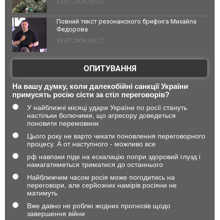
23.07.2026 10:32
Повний текст резонансного брифінга Михайла
Федорова
18.07.2026 09:27
ОПИТУВАННЯ
На вашу думку, коли далекобійні санкції України
примусять росію сісти за стіл переговорів?
У найближчі місяці удари України по росії стануть
настільки болючими, що агресору доведеться
поновити перемовини
Цього року не варто чекати поновлення переговорного
процесу. А от наступного - можливо все
рф навпаки піде на ескалацію попри здоровий глузд і
намагатиметься триматися до останнього
Найближчим часом росія може погодитись на
переговори, але серйозних намірів росіяни не
матимуть
Вже давно не роблю жодних прогнозів щодо
завершення війни