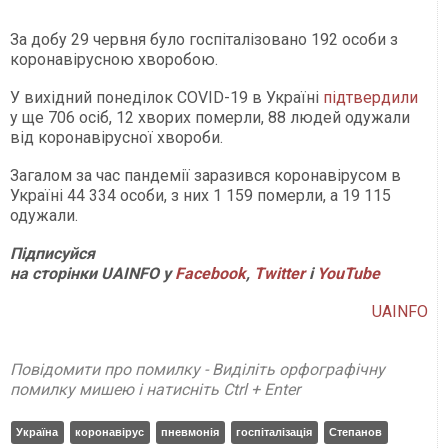
За добу 29 червня було госпіталізовано 192 особи з
коронавірусною хворобою.
У вихідний понеділок COVID-19 в Україні
підтвердили
у ще 706 осіб, 12 хворих померли, 88 людей одужали
від коронавірусної хвороби.
Загалом за час пандемії заразився коронавірусом в
Україні 44 334 особи, з них 1 159 померли, а 19 115
одужали.
Підписуйся
на сторінки UAINFO у
Facebook
,
Twitter
і
YouTube
UAINFO
Повідомити про помилку - Виділіть орфографічну
помилку мишею і натисніть Ctrl + Enter
Україна
коронавірус
пневмонія
госпіталізація
Степанов