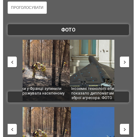
ФОТО
зупинили
Іноземні технології вбивають українців: ГУР
Росіяни вд
аселеному
показало дипломатам західні компоненти у
постраждал
ВІДЕО
зброї агресора. ФОТО