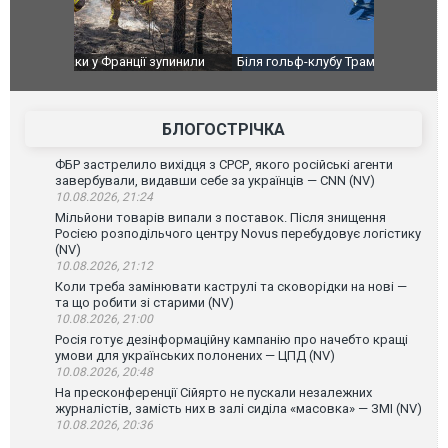
зупинили
Біля гольф-клубу Трампа перехопили три літаки.
Дві пускові
аселеному
ВІДЕО
ГУР із "Gro
високоварті
БЛОГОСТРІЧКА
ФБР застрелило вихідця з СРСР, якого російські агенти
завербували, видавши себе за українців — CNN (NV)
10.08.2026, 21:24
Мільйони товарів випали з поставок. Після знищення
Росією розподільчого центру Novus перебудовує логістику
(NV)
10.08.2026, 21:12
Коли треба замінювати каструлі та сковорідки на нові —
та що робити зі старими (NV)
10.08.2026, 21:00
Росія готує дезінформаційну кампанію про начебто кращі
умови для українських полонених — ЦПД (NV)
10.08.2026, 20:48
На пресконференції Сійярто не пускали незалежних
журналістів, замість них в залі сиділа «масовка» — ЗМІ (NV)
10.08.2026, 20:36