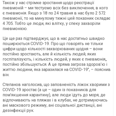
Також у нас стрімке зростання щодо реєстрації
пневмоній – ми тестуємо всіх без виключення, в кого
є пневмонія. Якщо з 18 по 24 травня в нас було 2 572
пневмонії, то на минулому тижні цей показник складає
4 705. Тобто це люди, які влітку, у спеку захворіли
пневмонією.
Це ще раз підтверджує, що в нас достатньо швидко
поширюється COVID-19. Про що говорять не тільки
цифри щодо кількості захворюваних щодня – вони
постійно зростають, але й кількість людей, яких
госпіталізують, і кількість людей, у яких є пневмонія,,
постійно збільшується. А це пряма загроза здоров’ю і
життю людини, яка заразилася на COVID-19", – пояснив
він.
Степанов наголосив, що заповненість ліжок хворими з
COVID-19 зростає (а це – один із показників для
пом’якшення карантину), але люди їдуть до моря, де
відпочивають на пляжах і в клубах, не дотримуючись
ані маскового режиму, ані соціальної дистанції, ані
дезінфекції рук.