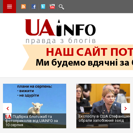
Експослу в США Стефанішині
Підбірка блогожаб та
обрали запобіжний захід
фотоприколів від UAINFO за
10 серпня