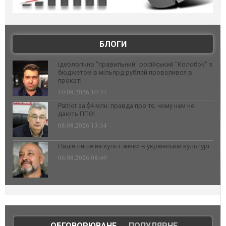
БЛОГИ
Ідеологічно "правильний" російський "Колобок" з
бюджетом в мільярд рублєй провалився в
прокаті
10.08.2026 10:37
Patriot за $4 млн: правда про те, чому нам не
дають ППО!
08.08.2026 13:34
Надія лише на культ жінки в українській культурі
06.08.2026 08:49
ОБГОВОРЮВАНЕ
|
ПОПУЛЯРНЕ