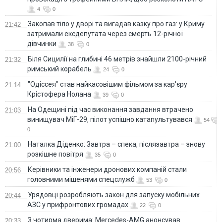
4
0
Закопав тіло у дворі та вигадав казку про газ: у Криму
21:42
затримали ексдепутата через смерть 12-річної
дівчинки
38
0
Біля Сицилії на глибині 46 метрів знайшли 2100-річний
21:32
римський корабель
24
0
"Одіссея" став найкасовішим фільмом за кар'єру
21:14
Крістофера Нолана
39
0
На Одещині під час виконання завдання втрачено
21:03
винищувач МіГ-29, пілот успішно катапультувався
54
0
Наталка Діденко: Завтра – спека, післязавтра – знову
21:00
розкішне повітря
35
0
Керівники та інженери дронових компаній стали
20:56
головними мішенями спецслужб
53
0
Урядовці розробляють закон для запуску мобільних
20:44
АЗС у прифронтових громадах
22
0
З чотирма дверима: Mercedes-AMG анонсував
20:33