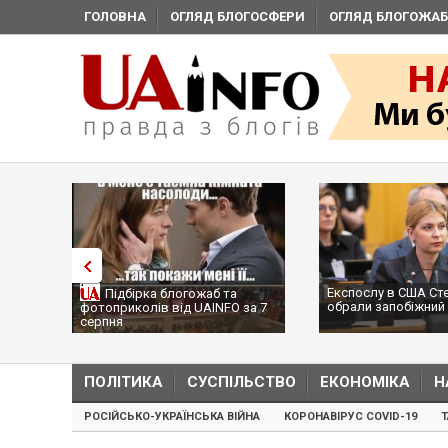
ГОЛОВНА
ОГЛЯД БЛОГОСФЕРИ
ОГЛЯД БЛОГОЖАБ
Експослу в США Ст
Підбірка блогожаб та
обрали запобіжний 
фотоприколів від UAINFO за 7
серпня
ПОЛІТИКА
СУСПІЛЬСТВО
ЕКОНОМІКА
Н
РОСІЙСЬКО-УКРАЇНСЬКА ВІЙНА
КОРОНАВІРУС COVID-19