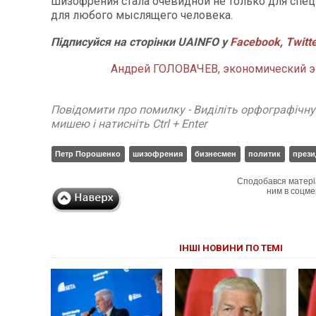
шизофрения стала очевидной не только для специ
для любого мыслящего человека.
Підписуйся на сторінки UAINFO у
Facebook
,
Twitt
Андрей ГОЛОВАЧЕВ, экономический эк
Повідомити про помилку - Виділіть орфографічн
мишею і натисніть Ctrl + Enter
Петр Порошенко
шизофрения
бизнесмен
политик
прези
Сподобався матері
ним в соцме
ІНШІ НОВИНИ ПО ТЕМІ