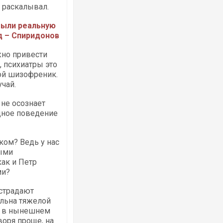
о раскалывал.
были реальную
д – Спиридонов
но привести
 психиатры это
ной шизофреник.
чай.
не осознает
идное поведение
ом? Ведь у нас
ыми
ак и Петр
ми?
 страдают
ольна тяжелой
р в нынешнем
воря проще, на