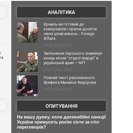
АНАЛІТИКА
Кремль не готовий до
компромісів і прагне досягти
своїх цілей війною, - Foreign
Affairs
03.08.2026 13:02
о
Звільнення Сирського знаменує
та
кінець епохи "старої гвардії" в
українській армії — NYT
23.07.2026 10:32
Повний текст резонансного
брифінга Михайла Федорова
18.07.2026 09:27
ОПИТУВАННЯ
На вашу думку, коли далекобійні санкції
України примусять росію сісти за стіл
переговорів?