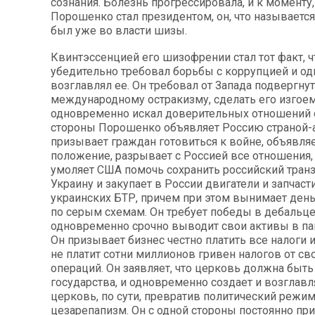
сознания. Болезнь прогрессировала, и к моменту,
Порошенко стал президентом, он, что называетс
был уже во власти шизы.
Квинтэссенцией его шизофрении стал тот факт, 
убедительно требовал борьбы с коррупцией и о
возглавлял ее. Он требовал от Запада подвергну
международному остракизму, сделать его изгоем
одновременно искал доверительных отношений с
стороны Порошенко объявляет Россию страной-
призывает граждан готовиться к войне, объявля
положение, разрывает с Россией все отношения, 
умоляет США помочь сохранить российский транз
Украину и закупает в России двигатели и запчаст
украинских БТР, причем при этом вынимает ден
по серым схемам. Он требует победы в дебальце
одновременно срочно выводит свои активы в п
Он призывает бизнес честно платить все налоги
не платит сотни миллионов гривен налогов от с
операций. Он заявляет, что церковь должна быть
государства, и одновременно создает и возглав
церковь, по сути, превратив политический режим
цезарепапизм. Он с одной стороны постоянно пр