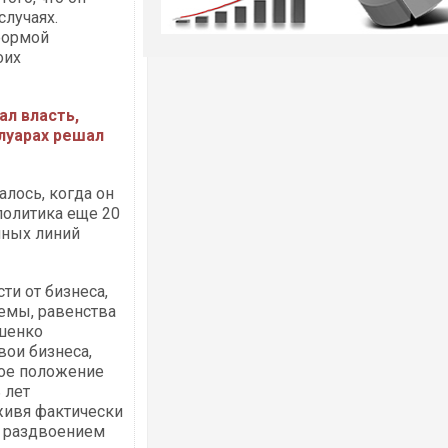
случаях.
формой
оих
л власть,
улуарах решал
лось, когда он
политика еще 20
чных линий
ти от бизнеса,
емы, равенства
ошенко
вои бизнеса,
ное положение
 лет
живя фактически
л раздвоением