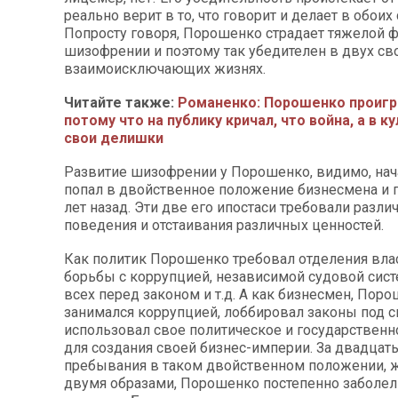
реально верит в то, что говорит и делает в обоих 
Попросту говоря, Порошенко страдает тяжелой 
шизофрении и поэтому так убедителен в двух св
взаимоисключающих жизнях.
Читайте также:
Романенко: Порошенко проигра
потому что на публику кричал, что война, а в к
свои делишки
Развитие шизофрении у Порошенко, видимо, нача
попал в двойственное положение бизнесмена и 
лет назад. Эти две его ипостаси требовали разли
поведения и отстаивания различных ценностей.
Как политик Порошенко требовал отделения влас
борьбы с коррупцией, независимой судовой сист
всех перед законом и т.д. А как бизнесмен, Пор
занимался коррупцией, лоббировал законы под с
использовал свое политическое и государствен
для создания своей бизнес-империи. За двадцать
пребывания в таком двойственном положении, 
двумя образами, Порошенко постепенно заболе