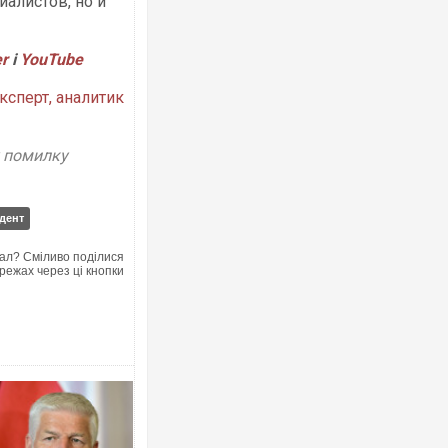
алистов, но и
er
і
YouTube
сперт, аналитик
у помилку
дент
ал? Сміливо поділися
режах через ці кнопки