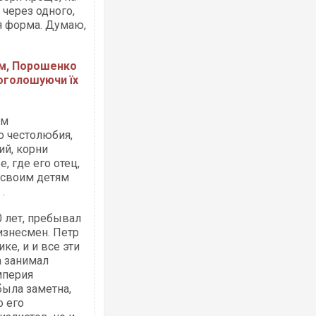
через одного,
я форма. Думаю,
им, Порошенко
 оголошуючи їх
ым
о честолюбия,
й, корни
, где его отец,
л своим детям
.
0 лет, пребывал
изнесмен. Петр
ке, и и все эти
а занимал
мперия
была заметна,
о его