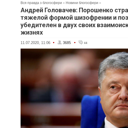
Вся правда з блогосфери
»
Новини блогосфери
»
Андрей Головачев: Порошенко стр
тяжелой формой шизофрении и поэ
убедителен в двух своих взаимои
жизнях
•
•
11.07.2020, 11:06
3685
44