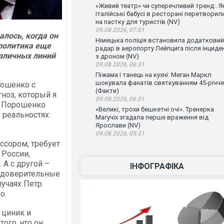
«Живий театр» чи суперечливий тренд:. Я
італійські бабусі в ресторані перетворил
на пастку для туристів (NV)
09.08.2026, 07:01
лось, когда он
Німецька поліція встановила додатковий
политика еще
радар в аеропорту Лейпцига після інциде
азличных линий
з дроном (NV)
09.08.2026, 06:31
Піжама і танець на кухні: Меган Маркл
шокувала фанатів святкуванням 45-річчя
рошенко с
(Факти)
ноз, который я
09.08.2026, 06:01
: Порошенко
«Великі, трохи бешкетні очі». Тренерка
 реальностях
Магучіх згадала перше враження від
Ярослави (NV)
09.08.2026, 05:31
ссором, требует
 России,
 А с другой –
ІНФОГРАФІКА
 доверительные
лучаях Петр
о.
 циник и
того, что он