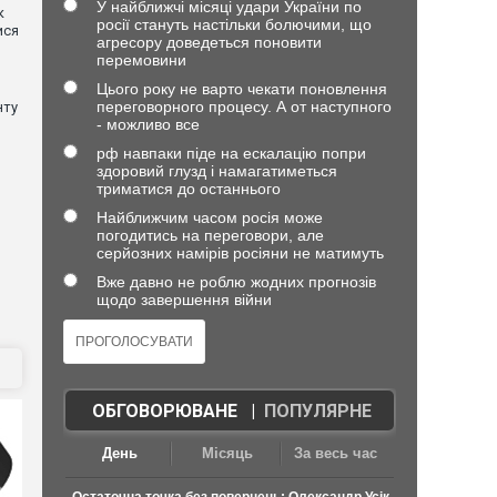
У найближчі місяці удари України по
к
росії стануть настільки болючими, що
ися
агресору доведеться поновити
перемовини
Цього року не варто чекати поновлення
переговорного процесу. А от наступного
нту
- можливо все
рф навпаки піде на ескалацію попри
здоровий глузд і намагатиметься
триматися до останнього
Найближчим часом росія може
погодитись на переговори, але
серйозних намірів росіяни не матимуть
Вже давно не роблю жодних прогнозів
щодо завершення війни
ОБГОВОРЮВАНЕ
|
ПОПУЛЯРНЕ
День
Місяць
За весь час