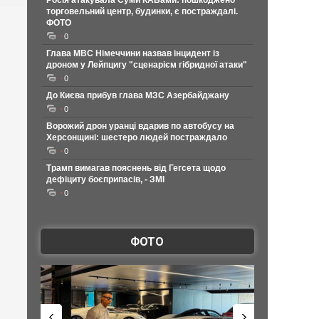
Росія атакувала Суми КАБами: пошкоджено
торговельний центр, будинки, є постраждалі.
ФОТО
0
Глава МВС Німеччини назвав інцидент із
дроном у Лейпцигу "сценарієм гібридної атаки"
0
До Києва прибув глава МЗС Азербайджану
0
Ворожий дрон уранці вдарив по автобусу на
Херсонщині: шестеро людей постраждало
0
Трамп вимагав пояснень від Гегсета щодо
дефіциту боєприпасів, - ЗМІ
0
ФОТО