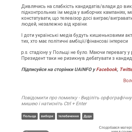
Дивлячись на слабкість кандидатів/влади до ви
підконтрольних їм медіа у виборчих кампаніях, 
констатувати, що телевізор досі виграє/виграват
людей, незалежно від країни.
І доти українські медіа будуть кишеньковими ак
тих, хто має політичні амбіції/фінансові інтереси
p.s. стадіону у Польщі не було. Маючи перевагу у 
Президент таки не ризикнув дебатувати з кандид
Підписуйся на сторінки UAINFO у
Facebook
,
Twitt
Вол
Повідомити про помилку - Виділіть орфографічн
мишею і натисніть Ctrl + Enter
Польща
вибори
телебачення
Дуда
Сподобався матері
ним в соцме