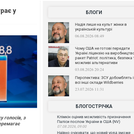
грає у
БЛОГИ
Надія лише на культ жінки в
українській культурі
06.08.2026 08:49
Чому США не готові передати
Україні ліцензію на виробництв
ракет Patriot: політика, безпека 
можливі альтернативи
03.08.2026 20:24
Перспектива: ЗСУ добомблять і
всі інші склади Wildberries
23.07.2026 11:31
БЛОГОСТРІЧКА
Клімкін оцінив можливість призначення
у голосів, з
Паліси послом України в США (NV)
перемагає
07.08.2026, 09:00
Наївно очікувати, що новий уряд зможе