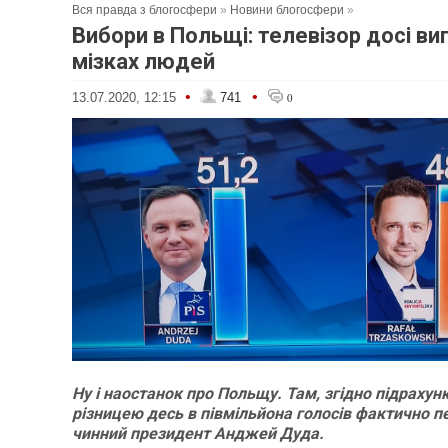
Вся правда з блогосфери
»
Новини блогосфери
»
Вибори в Польщі: телевізор досі ви
мізках людей
•
•
13.07.2020, 12:15
741
0
Ну і наостанок про Польщу. Там, згідно підрахунк
різницею десь в півмільйона голосів фактично 
чинний президент Анджей Дуда.