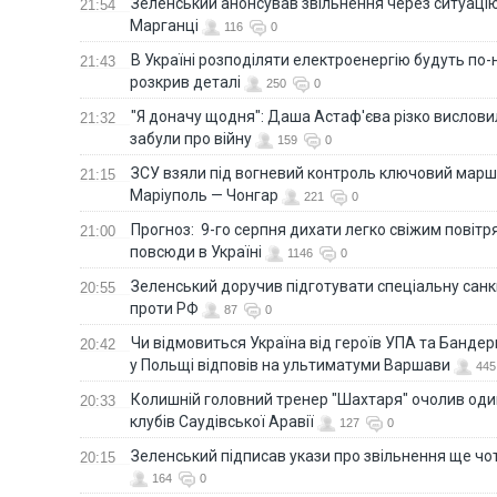
Зеленський анонсував звільнення через ситуацію
21:54
Марганці
116
0
В Україні розподіляти електроенергію будуть по
21:43
розкрив деталі
250
0
"Я доначу щодня": Даша Астаф'єва різко висловила
21:32
забули про війну
159
0
ЗСУ взяли під вогневий контроль ключовий марш
21:15
Маріуполь — Чонгар
221
0
Прогноз: 9-го серпня дихати легко свіжим повіт
21:00
повсюди в Україні
1146
0
Зеленський доручив підготувати спеціальну санк
20:55
проти РФ
87
0
Чи відмовиться Україна від героїв УПА та Бандер
20:42
у Польщі відповів на ультиматуми Варшави
445
Колишній головний тренер "Шахтаря" очолив оди
20:33
клубів Саудівської Аравії
127
0
Зеленський підписав укази про звільнення ще чо
20:15
164
0