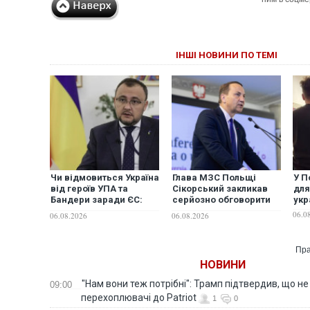
ІНШІ НОВИНИ ПО ТЕМІ
Чи відмовиться Україна
Глава МЗС Польщі
У П
від героїв УПА та
Сікорський закликав
для
Бандери заради ЄС:
серйозно обговорити
укр
посол у Польщі
перехоплення
06.0
06.08.2026
06.08.2026
відповів на
російських ракет над
ультиматуми Варшави
територією України
Пра
НОВИНИ
"Нам вони теж потрібні": Трамп підтвердив, що не
09:00
перехоплювачі до Patriot
1
0