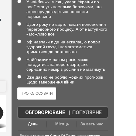
У найближчі місяці удари України по
росії стануть настільки болючими, що
агресору доведеться поновити
перемовини
й
Цього року не варто чекати поновлення
переговорного процесу. А от наступного
- можливо все
рф навпаки піде на ескалацію попри
здоровий глузд і намагатиметься
триматися до останнього
Найближчим часом росія може
погодитись на переговори, але
серйозних намірів росіяни не матимуть
Вже давно не роблю жодних прогнозів
щодо завершення війни
ОБГОВОРЮВАНЕ
|
ПОПУЛЯРНЕ
День
Місяць
За весь час