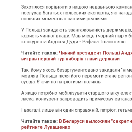
Захотілося порівняти з нашою недавньою кампан
послухав багатьох польських експертів, які нагад
спільних моментів з нашими реаліями.
У Польщі закидають заангажованість держмедіа,
користь чинної влади. Мав місце і чорний піар у б
конкурента Анджея Дуди - Рафала Тшасковскі.
Читайте також:
Чинний президент Польщі Анд
виграв перший тур виборів глави держави
Так, йому якось безаргументовано закидали "німе
мовляв Польща після його перемоги стане регіон
сусіда, б'ючи по патріотизмі поляків.
А якщо потрібно мобілізувати старшого віку елект
ласка, конкурент запровадить примусову евтаназ
І взагалі, лише він один справжній, патріот, гетьм
Читайте також:
В Беларуси выложили "секрет
рейтинге Лукашенко