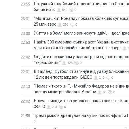
Потужний гавайський телескоп виявив на Сонці те
23:55
бачив ніхто
542
0
"Мої іграшки": Роналду показав колекцію суперка
23:31
25 млн євро
260
0
Життя на Землі могло виникнути двічі, – дослідж
23:00
Навіть 300 американських ракет Україні вистачит
22:53
місяці активних російських обстрілів - експерт
Як діяти пасажирам у разі загрози під час подорож
22:42
"Укрзалізниці"
123
0
В Таїланді футболіст загинув від удару блискавки
22:31
12 людей постраждали. ВІДЕО
140
0
"Немає чіткого „ні“", - Михайло Федоров не відки
22:13
посаду міністра оборони України
90
0
Huawei виходить на ринок позашляховиків з моде
22:02
ФОТО
293
0
Трамп різко відреагував на чутки про конфлікт з 
21:58
0