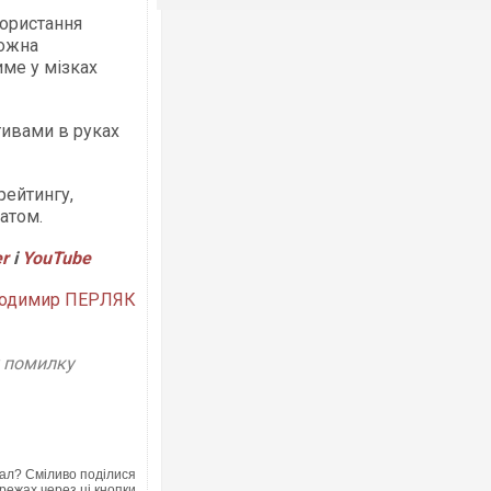
користання
можна
име у мізках
тивами в руках
рейтингу,
атом.
er
і
YouTube
одимир ПЕРЛЯК
у помилку
ал? Сміливо поділися
режах через ці кнопки