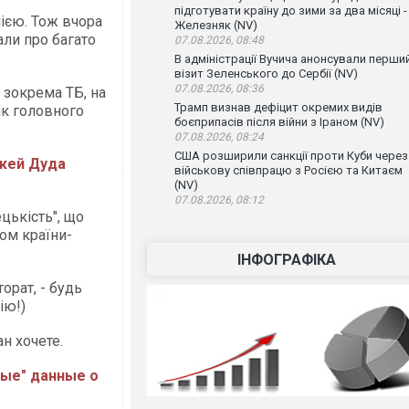
підготувати країну до зими за два місяці -
ією. Тож вчора
Железняк (NV)
али про багато
07.08.2026, 08:48
В адміністрації Вучича анонсували перши
візит Зеленського до Сербії (NV)
07.08.2026, 08:36
 зокрема ТБ, на
Трамп визнав дефіцит окремих видів
ік головного
боєприпасів після війни з Іраном (NV)
07.08.2026, 08:24
США розширили санкції проти Куби через
жей Дуда
військову співпрацю з Росією та Китаєм
(NV)
07.08.2026, 08:12
цькість", що
ом країни-
ІНФОГРАФІКА
орат, - будь
ію!)
ан хочете.
ные" данные о