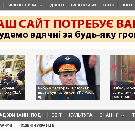
БЛОГОСТРІЧКА
ДОСЬЄ
БЛОГОЖАБИ
ФОТО
ВІДЕО
 Україні
Вибух у ресторані в Москві:
Вибух у Мос
ot, бо у США
ціллю був головком ВКС Росії,
загиблими: 
пр...
ресторан...
АДЗВИЧАЙНІ ПОДІЇ
СВІТ
КУЛЬТУРА
ЗНАННЯ
ТАРИФИ
ПОДВИГИ УКРАЇНЦІВ