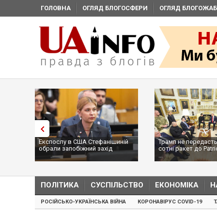
ГОЛОВНА
ОГЛЯД БЛОГОСФЕРИ
ОГЛЯД БЛОГОЖАБ
Експослу в США Стефанішиній
Трамп не передасть
обрали запобіжний захід
сотні ракет до Patri
...
ПОЛІТИКА
СУСПІЛЬСТВО
ЕКОНОМІКА
Н
РОСІЙСЬКО-УКРАЇНСЬКА ВІЙНА
КОРОНАВІРУС COVID-19