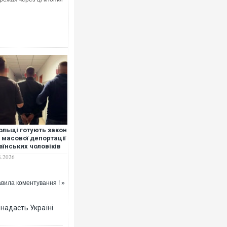
"Мої іграшки": Роналду пок
суперкарів вартістю понад 
ольщі готують закон
 масової депортації
аїнських чоловіків
8.2026
В Таїланді футболіст загину
вила коментування ! »
блискавки під час матчу: щ
постраждали. ВІДЕО
 надасть Україні