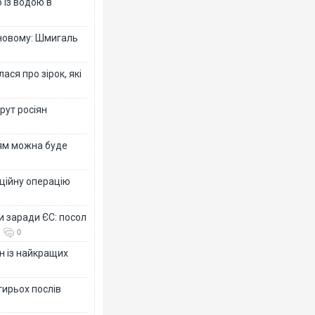
 із водою в
-новому: Шмигаль
ся про зірок, які
рут росіян
рям можна буде
ційну операцію
и заради ЄС: посол
0
н із найкращих
тирьох послів