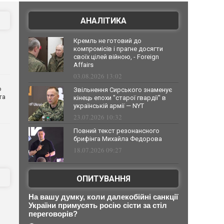
АНАЛІТИКА
Кремль не готовий до
компромісів і прагне досягти
своїх цілей війною, - Foreign
Affairs
03.08.2026 13:02
о
Звільнення Сирського знаменує
та
кінець епохи "старої гвардії" в
українській армії — NYT
23.07.2026 10:32
Повний текст резонансного
брифінга Михайла Федорова
18.07.2026 09:27
ОПИТУВАННЯ
На вашу думку, коли далекобійні санкції
України примусять росію сісти за стіл
переговорів?