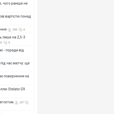
, чого раніше не
рів вартістю понад
ення
339
0
ь лише на 2,5-3
93
0
і - поради від
 під час матчу: ще
дає повернення на
ллю Stelato G9.
Гегсетом
107