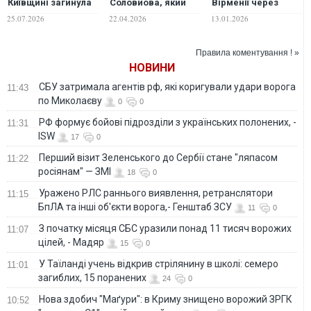
Київщині загинула
Соловйова, який
Вірменії через
дружина керівника
назвав її
заяви
25.07.2026
22.04.2026
13.01.2026
Центру «Spravdi»
"фашисткою" і
пропагандиста
"зрадницею
Соловйова
Трампа"
Правила коментування ! »
НОВИНИ
СБУ затримала агентів рф, які коригували удари ворога
11:43
по Миколаєву
0
0
РФ формує бойові підрозділи з українських полонених, -
11:31
ISW
17
0
Перший візит Зеленського до Сербії стане "ляпасом
11:22
росіянам" — ЗМІ
18
0
Уражено РЛС раннього виявлення, ретранслятори
11:15
БпЛА та інші об'єкти ворога,- Генштаб ЗСУ
11
0
З початку місяця СБС уразили понад 11 тисяч ворожих
11:07
цілей, - Мадяр
15
0
У Таїланді учень відкрив стрілянину в школі: семеро
11:01
загиблих, 15 поранених
24
0
Нова здобич "Маґури": в Криму знищено ворожий ЗРГК
10:52