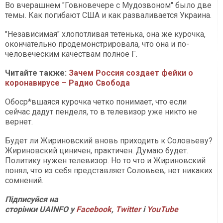
Во вчерашнем "Говновечере с Мудозвоном" было две
темы. Как погибают США и как разваливается Украина.
"Независимая" хлопотливая тетенька, она же курочка,
окончательно продемонстрировала, что она и по-
человеческим качествам полное Г.
Читайте также:
Зачем Россия создает фейки о
коронавирусе – Радио Свобода
Обоср*вшаяся курочка четко понимает, что если
сейчас дадут пенделя, то в телевизор уже никто не
вернет.
Будет ли Жириновский вновь приходить к Соловьеву?
Жириновский циничен, практичен. Думаю будет.
Политику нужен телевизор. Но то что и Жириновский
понял, что из себя представляет Соловьев, нет никаких
сомнений.
Підписуйся на
сторінки UAINFO у
Facebook
,
Twitter
і
YouTube