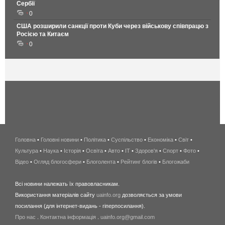
Сербії
0
США розширили санкції проти Куби через військову співпрацю з
Росією та Китаєм
0
Головна
•
Головні новини
•
Політика
•
Суспільство
•
Економіка
беспроводной
•
Світ
•
Культура
•
Наука
•
Історія
•
Освіта
•
Авто
•
IT
•
Здоров'я
интернет
•
Спорт
•
Фото
•
Відео
•
Огляд блогосфери
•
Блоголента
•
Рейтинг блогів
киев
•
Блогожаби
и
Всі новини належать їх правовласникам.
область
Використання матеріалів сайту
uainfo.org
дозволяється за умови
wimax
посилання (для інтернет-видань - гіперпосилання).
интернет
Про нас
.
Контактна інформація
.
uainfo.org@gmail.com
в