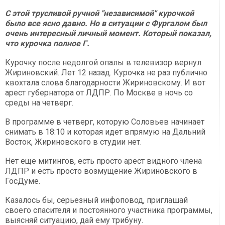
С этой трусливой ручной "независимой" курочкой
было все ясно давно. Но в ситуации с Фургалом был
очень интересный личный момент. Который показал,
что курочка полное Г.
Курочку после недолгой опалы в телевизор вернул
Жириновский. Лет 12 назад. Курочка не раз публично
квохтала слова благодарности Жириновскому. И вот
арест губернатора от ЛДПР. По Москве в ночь со
среды на четверг.
В программе в четверг, которую Соловьев начинает
снимать в 18:10 и которая идет впрямую на Дальний
Восток, Жириновского в студии нет.
Нет еще митингов, есть просто арест видного члена
ЛДПР и есть просто возмущение Жириновского в
ГосДуме.
Казалось бы, серьезный инфоповод, приглашай
своего спасителя и постоянного участника программы,
выясняй ситуацию, дай ему трибуну.