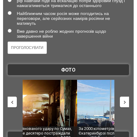
рф навпаки піде на ескалацію попри здоровий глузд і
намагатиметься триматися до останнього
Найближчим часом росія може погодитись на
переговори, але серйозних намірів росіяни не
матимуть
Вже давно не роблю жодних прогнозів щодо
завершення війни
ФОТО
по Сумах,
За 2000 кілометрів від кордону з Україною: в
"Мої іграш
траждали
Єкатеринбурзі після атаки дронів загорівся
суперкарів