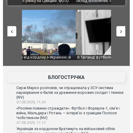
ВІДЕО
ині. ФОТО
склад Wildberries. ФОТО. ВІДЕО
країною: в
В Таїланді футболіст загинув від удару
Топпосадов
агорівся
блискавки під час матчу: ще 12 людей
підозру
постраждали. ВІДЕО
БЛОГОСТРІЧКА
Серж Марко розповів, чи спрацювала у ЗСУ система
нарахування є-балів за ураження ворожих солдат і техніки
(NV)
07.08.2026, 11:24
«Росіяни повинні страждати». Футбол і Формула-1, сім'я і
війна, Мальдера і Ротань — інтерв'ю з гравцем Полісся
Чоботенком (NV)
07.08.2026, 11:12
Українців за кордоном братимуть на військовий облік