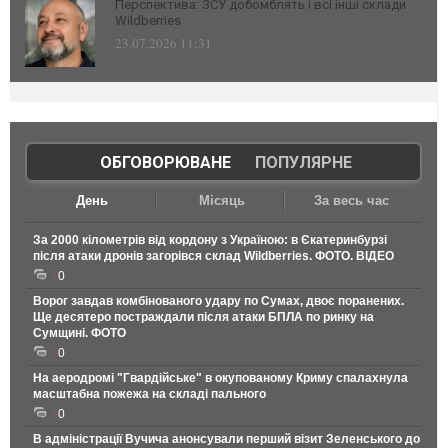
Перспектива: ЗСУ добомблять і всі інші склади
Wildberries
23.07.2026 11:31
ОБГОВОРЮВАНЕ
|
ПОПУЛЯРНЕ
День
Місяць
За весь час
За 2000 кілометрів від кордону з Україною: в Єкатеринбурзі
після атаки дронів загорівся склад Wildberries. ФОТО. ВІДЕО
0
Ворог завдав комбінованого удару по Сумах, двоє поранених.
Ще десятеро постраждали після атаки БПЛА по ринку на
Сумщині. ФОТО
0
На аеродромі "Гвардійське" в окупованому Криму спалахнула
масштабна пожежа на складі пального
0
В адміністрації Вучича анонсували перший візит Зеленського до