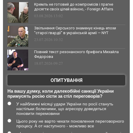
Кремль не готовий до компромісів і прагне
досягти своїх цілей війною, - Foreign Affairs
03.08.2026 13:02
Звільнення Сирського знаменує кінець епохи
"старої гвардії" в українській армії — NYT
23.07.2026 10:32
Повний текст резонансного брифінга Михайла
Федорова
18.07.2026 09:27
ОПИТУВАННЯ
На вашу думку, коли далекобійні санкції України
примусять росію сісти за стіл переговорів?
У найближчі місяці удари України по росії стануть
настільки болючими, що агресору доведеться
поновити перемовини
Цього року не варто чекати поновлення переговорного
процесу. А от наступного - можливо все