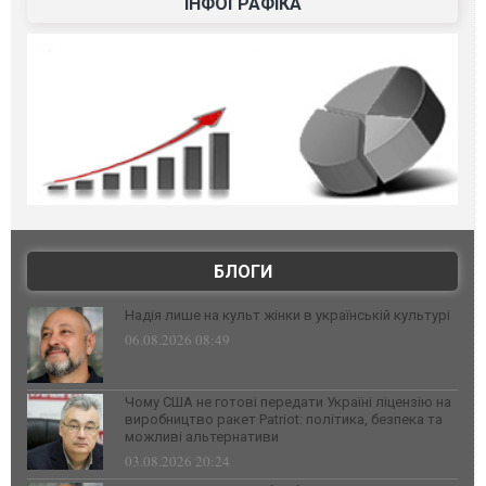
ІНФОГРАФІКА
БЛОГИ
Надія лише на культ жінки в українській культурі
06.08.2026 08:49
Чому США не готові передати Україні ліцензію на
виробництво ракет Patriot: політика, безпека та
можливі альтернативи
03.08.2026 20:24