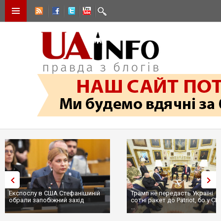
Експослу в США Стефанішиній
Трамп не передасть Україні
обрали запобіжний захід
сотні ракет до Patriot, бо у С
...