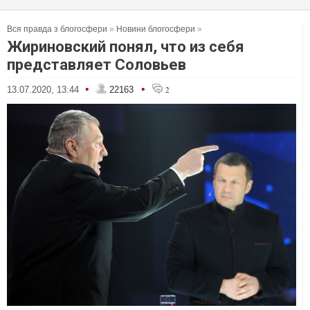
Вся правда з блогосфери
»
Новини блогосфери
»
Жириновский понял, что из себя
представляет Соловьев
•
•
13.07.2020, 13:44
22163
2