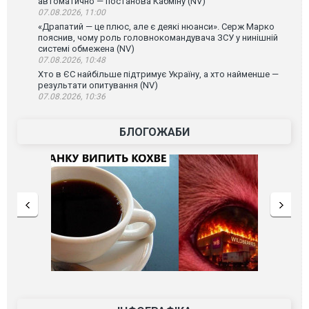
автоматично — постанова Кабміну (NV)
07.08.2026, 11:00
«Драпатий — це плюс, але є деякі нюанси». Серж Марко
пояснив, чому роль головнокомандувача ЗСУ у нинішній
системі обмежена (NV)
07.08.2026, 10:48
Хто в ЄС найбільше підтримує Україну, а хто найменше —
результати опитування (NV)
07.08.2026, 10:36
БЛОГОЖАБИ