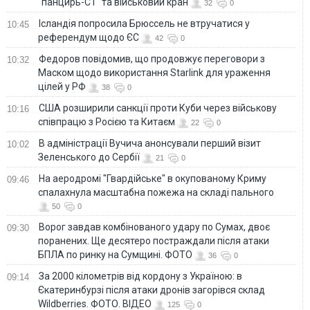
"панцирь-С1" та військовий кран
32
0
Ісландія попросила Брюссель не втручатися у
10:45
референдум щодо ЄС
42
0
Федоров повідомив, що продовжує переговори з
10:32
Маском щодо використання Starlink для ураження
цілей у РФ
38
0
США розширили санкції проти Куби через військову
10:16
співпрацю з Росією та Китаєм
22
0
В адміністрації Вучича анонсували перший візит
10:02
Зеленського до Сербії
21
0
На аеродромі "Гвардійське" в окупованому Криму
09:46
спалахнула масштабна пожежа на складі пального
50
0
Ворог завдав комбінованого удару по Сумах, двоє
09:30
поранених. Ще десятеро постраждали після атаки
БПЛА по ринку на Сумщині. ФОТО
36
0
За 2000 кілометрів від кордону з Україною: в
09:14
Єкатеринбурзі після атаки дронів загорівся склад
Wildberries. ФОТО. ВІДЕО
125
0