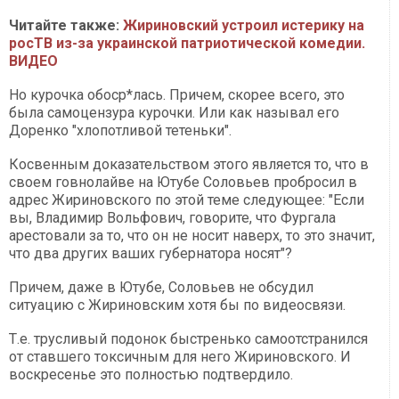
Читайте также:
Жириновский устроил истерику на
росТВ из-за украинской патриотической комедии.
ВИДЕО
Но курочка обоср*лась. Причем, скорее всего, это
была самоцензура курочки. Или как называл его
Доренко "хлопотливой тетеньки".
Косвенным доказательством этого является то, что в
своем говнолайве на Ютубе Соловьев пробросил в
адрес Жириновского по этой теме следующее: "Если
вы, Владимир Вольфович, говорите, что Фургала
арестовали за то, что он не носит наверх, то это значит,
что два других ваших губернатора носят"?
Причем, даже в Ютубе, Соловьев не обсудил
ситуацию с Жириновским хотя бы по видеосвязи.
Т.е. трусливый подонок быстренько самоотстранился
от ставшего токсичным для него Жириновского. И
воскресенье это полностью подтвердило.