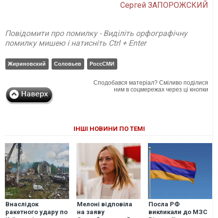
Сергей ЗАПОРОЖСКИЙ
Повідомити про помилку - Виділіть орфографічну
помилку мишею і натисніть Ctrl + Enter
Жириновский
Соловьев
РоссСМИ
Сподобався матеріал? Сміливо поділися
ним в соцмережах через ці кнопки
ІНШІ НОВИНИ ПО ТЕМІ
Внаслідок
Мелоні відповіла
Посла РФ
ракетного удару по
на заяву
викликали до МЗС