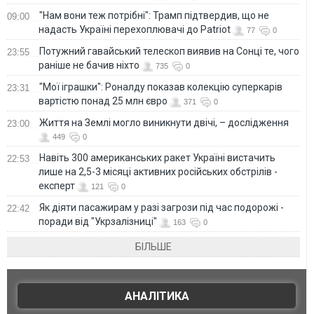
"Нам вони теж потрібні": Трамп підтвердив, що не
09:00
надасть Україні перехоплювачі до Patriot
77
0
Потужний гавайський телескоп виявив на Сонці те, чого
23:55
раніше не бачив ніхто
735
0
"Мої іграшки": Роналду показав колекцію суперкарів
23:31
вартістю понад 25 млн євро
371
0
Життя на Землі могло виникнути двічі, – дослідження
23:00
449
0
Навіть 300 американських ракет Україні вистачить
22:53
лише на 2,5-3 місяці активних російських обстрілів -
експерт
121
0
Як діяти пасажирам у разі загрози під час подорожі -
22:42
поради від "Укрзалізниці"
163
0
БІЛЬШЕ
АНАЛІТИКА