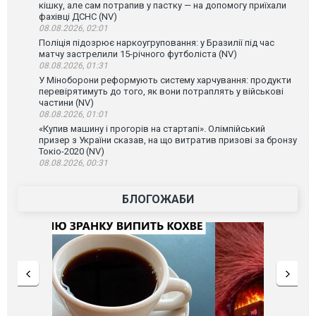
кішку, але сам потрапив у пастку — на допомогу приїхали
фахівці ДСНС (NV)
08.08.2026, 02:01
Поліція підозрює наркоугруповання: у Бразилії під час
матчу застрелили 15-річного футболіста (NV)
08.08.2026, 01:31
У Міноборони реформують систему харчування: продукти
перевірятимуть до того, як вони потраплять у військові
частини (NV)
08.08.2026, 01:01
«Купив машину і прогорів на стартапі». Олімпійський
призер з України сказав, на що витратив призові за бронзу
Токіо-2020 (NV)
08.08.2026, 00:31
БЛОГОЖАБИ