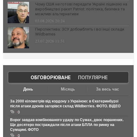
Чому США не готові передати Україні ліцензію на
виробництво ракет Patriot: політика, безпека та
можливі альтернативи
03.08.2026 20:24
Перспектива: ЗСУ добомблять і всі інші склади
Wildberries
23.07.2026 11:31
ОБГОВОРЮВАНЕ
|
ПОПУЛЯРНЕ
День
Місяць
За весь час
За 2000 кілометрів від кордону з Україною: в Єкатеринбурзі
після атаки дронів загорівся склад Wildberries. ФОТО. ВІДЕО
0
Ворог завдав комбінованого удару по Сумах, двоє поранених.
Ще десятеро постраждали після атаки БПЛА по ринку на
Сумщині. ФОТО
0