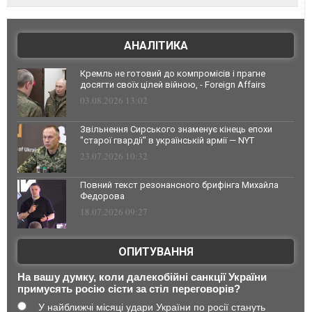
АНАЛІТИКА
Кремль не готовий до компромісів і прагне
досягти своїх цілей війною, - Foreign Affairs
03.08.2026 13:02
Звільнення Сирського знаменує кінець епохи
"старої гвардії" в українській армії — NYT
23.07.2026 10:32
Повний текст резонансного брифінга Михайла
Федорова
18.07.2026 09:27
ОПИТУВАННЯ
На вашу думку, коли далекобійні санкції України
примусять росію сісти за стіл переговорів?
У найближчі місяці удари України по росії стануть