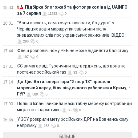
Підбірка блогожаб та фотоприколів від UAINFO
18:30
за 7 серпня
11283
0
"Вони воюють, самі хочуть воювати, бо дурні": у
18:01
Чернівцях водія маршрутки звільнили після
зневажливих слів про українських захисників. ВІДЕО
296
0
Флеш розповів, чому РЕБ не може відхиляти балістику
17:44
197
0
ЄС вимагає від Туреччини підтверджень, що вона не
17:31
постачає російський газ
93
0
До Дня Ялти: оператори "Group 13" провели
17:14
морський парад біля південного узбережжя Криму, -
ГУР
589
0
Поліція Іспанії викрила масштабну мережу контрабанди
17:00
мігрантів і наркотиків
86
0
У ЗСУ розкрили мету російських ДРГ на Вовчанському
16:45
напрямку
138
0
БІЛЬШЕ