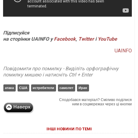
Підписуйся
на сторінки UAINFO у
Facebook
,
Twitter
і
YouTube
UAINFO
Повідомити про помилку - Виділіть орфографічну
помилку мишею і натисніть Ctrl + Enter
атака
США
истребители
самолет
Иран
Сподобався матеріал? Сміливо поділися
ним в соцмережах через ці кнопки
ІНШІ НОВИНИ ПО ТЕМІ