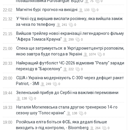
позашляховика Purosangue. ВІДЕО
75
0
Магнітні бурі: прогноз на вихідні
22:02
133
0
У Чехії суд вирішив вислати росіянку, яка вийшла заміж
21:32
за чеха по телефону
241
0
Вийшов трейлер нової екранізації легендарного фільму
21:15
"Афера Томаса Крауна"
299
0
Спека ще затримується: в Укргідрометцентрі розповіли,
21:00
якою завтра буде погода в Україні
1074
0
Найкращий футболіст ЧС-2026 відмовив "Реалу" заради
20:33
переходу в "Барселону"
222
0
США і Україна модернізують С-300 через дефіцит ракет
20:00
Patriot, - ЗМІ
249
0
Зеленський прибув до Сербії на важливі перемовини
19:44
138
0
Наталія Могилевська стала другою тренеркою 14-го
19:33
сезону шоу "Голос країни"
138
0
Російська еліта боїться ФСБ, яка дедалі більше
19:00
виходить з-під контролю, - Bloomberg
264
0