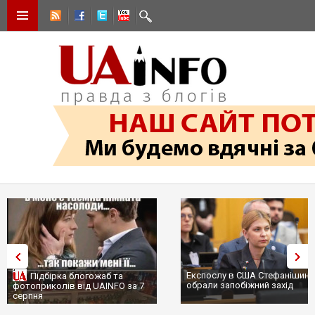
Експослу в США Стефанішині
Підбірка блогожаб та
обрали запобіжний захід
фотоприколів від UAINFO за 7
серпня