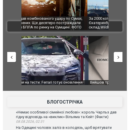
по Сумах,
За 2000 кілометрів від кордону з Україною: в
"Мої іграш
траждали
Єкатеринбурзі після атаки дронів загорівся
суперкарів
ВІДЕО
ині. ФОТО
склад Wildberries. ФОТО. ВІДЕО
оновлення
Вийшов трейлер нової екранізації легендарного
Зеленський
фільму "Афера Томаса Крауна"
перемовин
БЛОГОСТРІЧКА
«Немає особливої сімейної любові»: король Чарльз дав
гідну відповідь на «виклик» Вільяма та Кейт (Факти)
08.08.2026, 02:31
На Одещині чоловік заліз в колодязь, щоб врятувати