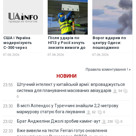
Після ударів по
Ворог вдарив по
США і Україна
НПЗ у Росії хочуть
центру Одеси:
модернізують
знизити вимоги до
пошкоджено
С-300 через
якості
футбольний
дефіцит ракет
07.08.2026
07.08.2026
07.08.2026
авіапального —
стадіон
Patriot, - ЗМІ
росЗМІ
"Чорноморець"
Правила коментування ! »
НОВИНИ
Штучний інтелект у китайській армії: впроваджується
23:55
система для планування масованих авіаударів
54
0
В місті Аспендос у Туреччині знайшли 2,2-метрову
23:30
мармурову статую бога лікування
62
0
Брат Анджеліни Джолі зробив камінг-аут
23:02
230
0
Вже вивели на тести: Ferrari готує оновлення
22:33