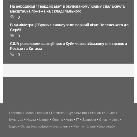
На аеродромі "Гвардійське" в окупованому Криму спалахнула
масштабна пожежа на складі пального
0
В адміністрації Вучича анонсували перший візит Зеленського до
Сербії
0
США розширили санкції проти Куби через військову співпрацю з
Росією та Китаєм
0
Головна
•
Головні новини
•
Політика
•
Суспільство
•
Економіка
беспроводной
•
Світ
•
Культура
•
Наука
•
Історія
•
Освіта
•
Авто
•
IT
•
Здоров'я
интернет
•
Спорт
•
Фото
•
Відео
•
Огляд блогосфери
•
Блоголента
•
Рейтинг блогів
киев
•
Блогожаби
и