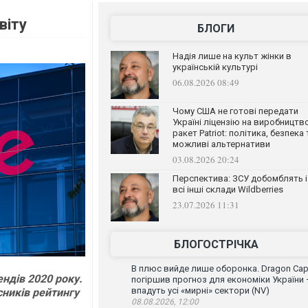
віту
БЛОГИ
Надія лише на культ жінки в
українській культурі
06.08.2026 08:49
Чому США не готові передати
Україні ліцензію на виробництв
ракет Patriot: політика, безпека 
можливі альтернативи
03.08.2026 20:24
Перспектива: ЗСУ добомблять і
всі інші склади Wildberries
23.07.2026 11:31
БЛОГОСТРІЧКА
В плюс вийде лише оборонка. Dragon Capi
ндів 2020 року.
погіршив прогноз для економіки України
впадуть усі «мирні» сектори (NV)
сників рейтингу
08.08.2026, 12:00