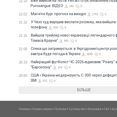
Вже вивели на тести: Ferrari готує оновлення по
22:33
Purosangue. ВІДЕО
162
0
Магнітні бурі: прогноз на вихідні
22:02
1751
0
У Чехії суд вирішив вислати росіянку, яка вийшла
21:32
телефону
550
0
Вийшов трейлер нової екранізації легендарного
21:15
Томаса Крауна"
891
0
Спека ще затримується: в Укргідрометцентрі роз
21:00
завтра буде погода в Україні
2836
0
Найкращий футболіст ЧС-2026 відмовив "Реалу" 
20:33
"Барселону"
374
0
США і Україна модернізують С-300 через дефіцит р
20:00
ЗМІ
372
0
БІЛЬШЕ
Головна
•
Головні новини
•
Політика
•
Суспільство
•
Економіка
•
Світ
•
Кул