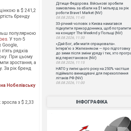
Дітище Федорова. Військові зробили
замовлень за єБали на $1 мільярд за рік
цінкою в $ 241,2
роботи Brave1 Market (NV)
вартість бренду
08.08.2026, 11:45
33-річний чоловік з Києва намагався
підкупити прикордонника, щоб потрапити
більш популярною
на концерт The Weeknd у Польщі (NV)
08.08.2026, 11:30
bes
. У топ-5
«Дай Бог, аби магія спрацювала».
 Google,
Інтерв'ю з Железняком — про підготовку
 п'ять рядків
до зими після зміни уряду і тих, хто прогр
року. При цьому
від перестановок (NV)
мпи зростання, а
08.08.2026, 11:15
. За рік бренд
НАТО у липні цього року на 250% частіше
підіймало винищувачі для перехоплення
літаків РФ (NV)
08.08.2026, 11:00
 на Нобелівську
ІНФОГРАФІКА
 зросла з $ 2,33