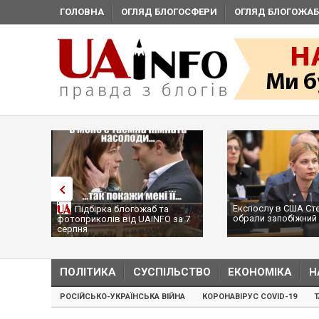
ГОЛОВНА
ОГЛЯД БЛОГОСФЕРИ
ОГЛЯД БЛОГОЖАБ
Експослу в США Ст
Підбірка блогожаб та
обрали запобіжний 
фотоприколів від UAINFO за 7
серпня
ПОЛІТИКА
СУСПІЛЬСТВО
ЕКОНОМІКА
Н
РОСІЙСЬКО-УКРАЇНСЬКА ВІЙНА
КОРОНАВІРУС COVID-19