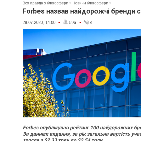
Вся правда з блогосфери
»
Новини блогосфери
»
Forbes назвав найдорожчі бренди с
•
•
29.07.2020, 14:00
596
0
Forbes опублікував рейтинг 100 найдорожчих бре
За даними видання, за рік загальна вартість уча
зросла з $2,33 трлн до $2,54 трлн.