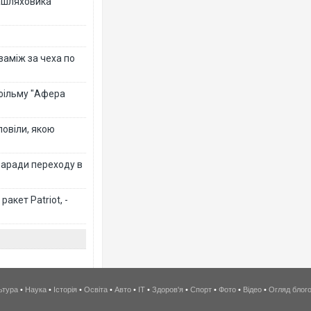
зашляховика
 заміж за чеха по
 фільму "Афера
повіли, якою
заради переходу в
акет Patriot, -
ьтура
•
Наука
•
Історія
•
Освіта
•
Авто
•
IT
•
Здоров'я
•
Спорт
•
Фото
•
Відео
•
Огляд блог