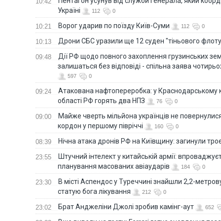
Пентагон усунув від служби генерала, який коор
10:42
Україні
112
0
Ворог ударив по поїзду Київ-Суми
10:21
112
0
Дрони СБС уразили ще 12 суден "тіньового флот
10:13
Дії РФ щодо повного захоплення грузинських зе
09:48
залишаться без відповіді - спільна заява чотирьо
597
0
Атакована нафтопереробка: у Краснодарському к
09:24
області РФ горять два НПЗ
76
0
Майже чверть мільйона українців не повернулися 
09:00
кордон у першому півріччі
160
0
Нічна атака дронів РФ на Київщину: загинули троє
08:39
Штучний інтелект у китайській армії: впроваджує
23:55
планування масованих авіаударів
184
0
В місті Аспендос у Туреччині знайшли 2,2-метро
23:30
статую бога лікування
212
0
Брат Анджеліни Джолі зробив камінг-аут
23:02
652