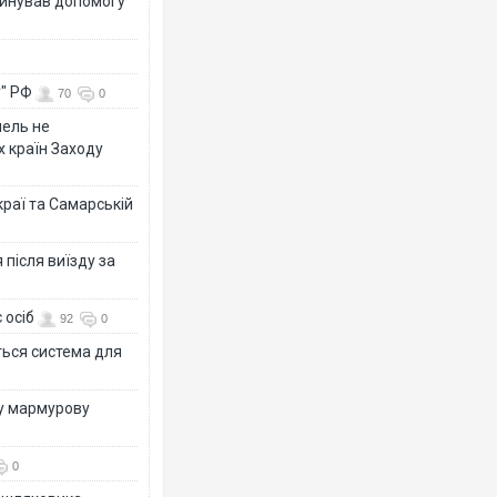
динував допомогу
у" РФ
70
0
мель не
х країн Заходу
раї та Самарській
після виїзду за
 осіб
92
0
ться система для
ву мармурову
0