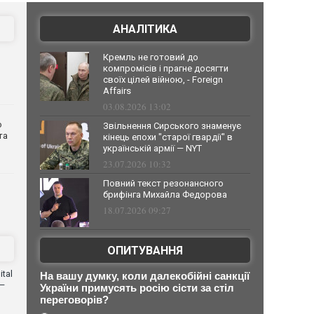
АНАЛІТИКА
Кремль не готовий до
компромісів і прагне досягти
своїх цілей війною, - Foreign
Affairs
03.08.2026 13:02
о
Звільнення Сирського знаменує
та
кінець епохи "старої гвардії" в
українській армії — NYT
23.07.2026 10:32
Повний текст резонансного
брифінга Михайла Федорова
18.07.2026 09:27
ОПИТУВАННЯ
tal
На вашу думку, коли далекобійні санкції
 —
України примусять росію сісти за стіл
переговорів?