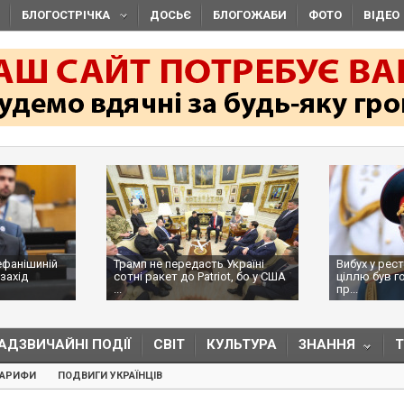
БЛОГОСТРІЧКА
ДОСЬЄ
БЛОГОЖАБИ
ФОТО
ВІДЕО
ефанішиній
Трамп не передасть Україні
Вибух у рес
захід
сотні ракет до Patriot, бо у США
ціллю був г
...
пр...
АДЗВИЧАЙНІ ПОДІЇ
СВІТ
КУЛЬТУРА
ЗНАННЯ
ТАРИФИ
ПОДВИГИ УКРАЇНЦІВ