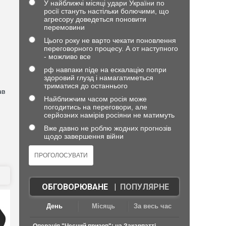
У найближчі місяці удари України по
росії стануть настільки болючими, що
агресору доведеться поновити
перемовини
Цього року не варто чекати поновлення
переговорного процесу. А от наступного
- можливо все
рф навпаки піде на ескалацію попри
здоровий глузд і намагатиметься
триматися до останнього
ав
Найближчим часом росія може
погодитись на переговори, але
серйозних намірів росіяни не матимуть
Вже давно не роблю жодних прогнозів
щодо завершення війни
ОБГОВОРЮВАНЕ
|
ПОПУЛЯРНЕ
День
Місяць
За весь час