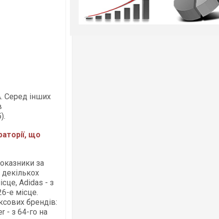
. Серед інших
в
).
аторії, що
показники за
ї декількох
сце, Adidas - з
26-е місце.
ксових брендів:
r - з 64-го на