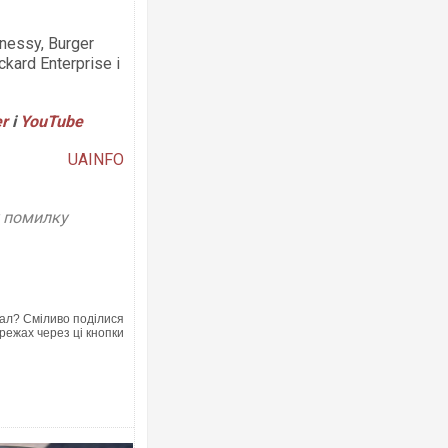
essy, Burger
kard Enterprise і
Ворог завдав комбінованого удару п
двоє поранених. Ще десятеро пост
er
і
YouTube
після атаки БПЛА по ринку на Сумщи
UAINFO
у помилку
ал? Сміливо поділися
режах через ці кнопки
Вже вивели на тести: Ferrari готує 
позашляховика Purosangue. ВІДЕО