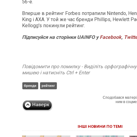
56-е.
Вперше в рейтинг Forbes потрапили Nintendo, Henn
King і AXA. У той же час бренди Phillips, Hewlett Pac
Kellogg's покинули рейтинг.
Підписуйся на сторінки UAINFO у
Facebook
,
Twitt
Повідомити про помилку - Виділіть орфографічн
мишею і натисніть Ctrl + Enter
бренди
рейтинг
Сподобався матері
ним в соцме
ІНШІ НОВИНИ ПО ТЕМІ