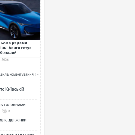
рьома рядами
інь: Acura готує
більший
ашляховик бренду
7.2026
вила коментування ! »
по Київській
ть головними
7
0
вік, дві жінки