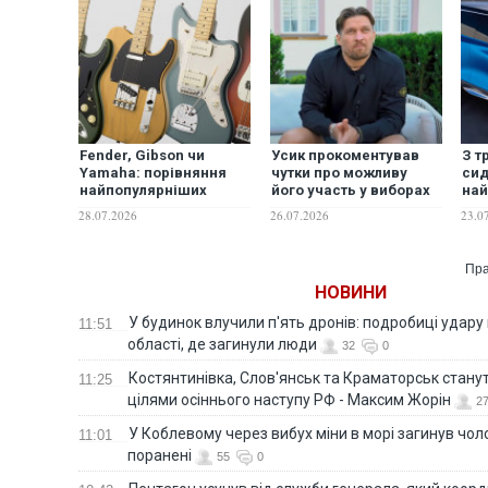
Fender, Gibson чи
Усик прокоментував
З т
Yamaha: порівняння
чутки про можливу
сид
найпопулярніших
його участь у виборах
най
гітарних брендів
президента України
поз
28.07.2026
26.07.2026
23.0
Пра
НОВИНИ
У будинок влучили п'ять дронів: подробиці удару 
11:51
області, де загинули люди
32
0
Костянтинівка, Слов'янськ та Краматорськ стану
11:25
цілями осіннього наступу РФ - Максим Жорін
2
У Коблевому через вибух міни в морі загинув чоло
11:01
поранені
55
0