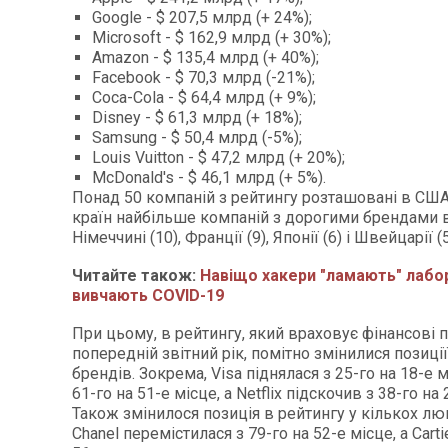
Google - $ 207,5 млрд (+ 24%);
Microsoft - $ 162,9 млрд (+ 30%);
Amazon - $ 135,4 млрд (+ 40%);
Facebook - $ 70,3 млрд (-21%);
Coca-Cola - $ 64,4 млрд (+ 9%);
Disney - $ 61,3 млрд (+ 18%);
Samsung - $ 50,4 млрд (-5%);
Louis Vuitton - $ 47,2 млрд (+ 20%);
McDonald's - $ 46,1 млрд (+ 5%).
Понад 50 компаній з рейтингу розташовані в США
країн найбільше компаній з дорогими брендами 
Німеччині (10), Франції (9), Японії (6) і Швейцарії (5
Читайте також:
Навіщо хакери "ламають" лабор
вивчають COVID-19
При цьому, в рейтингу, який враховує фінансові 
попередній звітний рік, помітно змінилися позиці
брендів. Зокрема, Visa піднялася з 25-го на 18-е мі
61-го на 51-е місце, а Netflix підскочив з 38-го на 
Також змінилося позиція в рейтингу у кількох лю
Chanel перемістилася з 79-го на 52-е місце, а Cartie