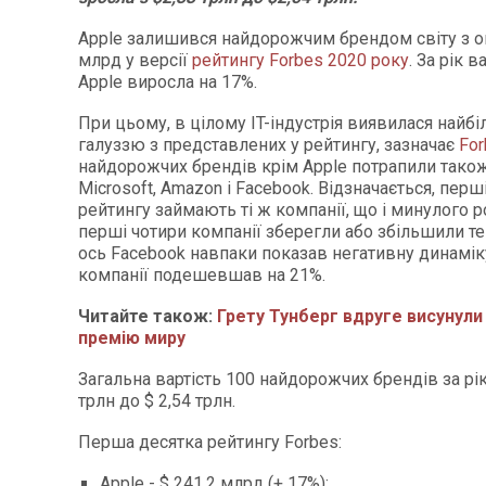
Apple залишився найдорожчим брендом світу з о
млрд у версії
рейтингу Forbes 2020 року
. За рік 
Apple виросла на 17%.
При цьому, в цілому IT-індустрія виявилася най
галуззю з представлених у рейтингу, зазначає
For
найдорожчих брендів крім Apple потрапили також
Microsoft, Amazon і Facebook. Відзначається, перші
рейтингу займають ті ж компанії, що і минулого 
перші чотири компанії зберегли або збільшили те
ось Facebook навпаки показав негативну динаміку
компанії подешевшав на 21%.
Читайте також:
Грету Тунберг вдруге висунули
премію миру
Загальна вартість 100 найдорожчих брендів за рік
трлн до $ 2,54 трлн.
Перша десятка рейтингу Forbes:
Apple - $ 241,2 млрд (+ 17%);