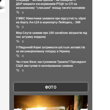
Операція "Чесний призов": на Закарпатті
ДБР викрило екскерівників РТЦК та СП на
незаконному "списанні" понад тисячі чоловіків
0
У МВС Німеччини заявили про відсутність зброї
на борту Ан-124 в аеропорту Лейпцига, - ЗМІ
0
Мер Сеути заявив про 100 загиблих мігрантів під
час штурму кордону
0
У Південній Кореї затримали шістьох активістів
за несанкціоновану поїздку в Україну
0
Чи стане Венс наступником Трампа? Президент
США виступив із неочікуваною заявою
0
ФОТО