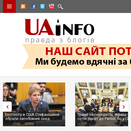
Експослу в США Стефанішиній
Трамп не передасть Україні
обрали запобіжний захід
сотні ракет до Patriot, бо у С
...