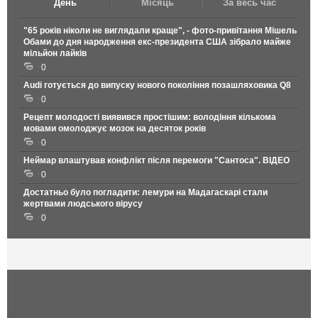
День
Місяць
За весь час
"65 років ніколи не виглядали краще", - фото-привітання Мішель
Обами до дня народження екс-президента США зібрало майже
мільйон лайків
0
Audi готується до випуску нового покоління позашляховика Q8
0
Рецепт молодості виявився простішим: володіння кількома
мовами омолоджує мозок на десяток років
0
Неймар влаштував конфлікт після перемоги "Сантоса". ВІДЕО
0
Достатньо було погладити: лемури на Мадагаскарі стали
жертвами людського вірусу
0