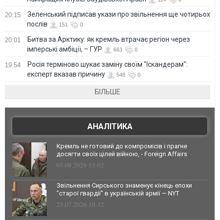
Зеленський підписав укази про звільнення ще чотирьох
20:15
послів
151
0
Битва за Арктику: як кремль втрачає регіон через
20:01
імперські амбіції, – ГУР
663
0
Росія терміново шукає заміну своїм "Іскандерам":
19:54
експерт вказав причину
548
0
БІЛЬШЕ
АНАЛІТИКА
Кремль не готовий до компромісів і прагне
досягти своїх цілей війною, - Foreign Affairs
03.08.2026 13:02
Звільнення Сирського знаменує кінець епохи
"старої гвардії" в українській армії — NYT
23.07.2026 10:32