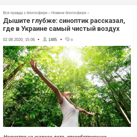
Вся правда з блогосфери
»
Новини блогосфери
»
Дышите глубже: синоптик рассказал,
где в Украине самый чистый воздух
•
•
02.08.2020, 15:06
1485
0
Несмотря на жаркое лето, способствующее