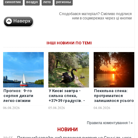
синоптик
воздух
лето
регионы
Сподобався матеріал? Сміливо поділися
ним в соцмережах через ці кнопки
ІНШІ НОВИНИ ПО ТЕМІ
Прогноз: 9-го
У Києві завтра -
Пекельна спека:
серпня дихати
сильна спека,
протриматися
легко свіжим
+37+39 градусів. -
залишилося усього
повітрям можна
синоптикиня
три дні, -
06.08.2026
05.08.2026
04.08.2026
буде повсюди в
синоптикиня
Україні
Правила коментування ! »
НОВИНИ
Потужний гавайський телескоп виявив на Сонці те, чого