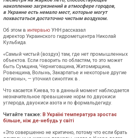
накоплению загрязнений в атмосфере городов,
в Украине есть немало мест, которые могут
похвастаться достаточно чистым воздухом.
Об этом в
интервью
УНН рассказал
директор Украинского гидрометцентра Николай
Кульбида.
«Самый чистый (воздух) там, где нет промышленных
объектов. Если говорить по областям, то это может
быть Сумщина, Черниговщина, Житомирщина,
Ровенщина, Волынь, Закарпатье и некоторые другие
регионы», — уточнил синоптик в .
Что касается Киева, то в данный момент наблюдается
незначительное превышение норм по двуокиси
углерода, двуокиси азота и по формальдегиду.
Читайте также:
В Україні температура зростає
більше, ніж де-небудь у світі
«Это совершенно не критично, потому что если брать