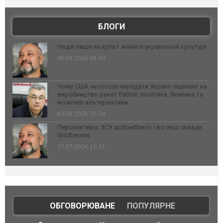
БЛОГИ
Надія лише на культ жінки в українській культурі
06.08.2026 08:49
Чому США не готові передати Україні ліцензію на
виробництво ракет Patriot: політика, безпека та
можливі альтернативи
03.08.2026 20:24
Перспектива: ЗСУ добомблять і всі інші склади
Wildberries
23.07.2026 11:31
ОБГОВОРЮВАНЕ
|
ПОПУЛЯРНЕ