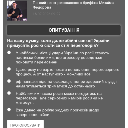
Повний текст резонансного брифінга Михайла
Федорова
18.07.2026 09:27
ОПИТУВАННЯ
На вашу думку, коли далекобійні санкції України
примусять росію сісти за стіл переговорів?
У найближчі місяці удари України по росії стануть
настільки болючими, що агресору доведеться
поновити перемовини
Цього року не варто чекати поновлення переговорного
процесу. А от наступного - можливо все
рф навпаки піде на ескалацію попри здоровий глузд і
намагатиметься триматися до останнього
Найближчим часом росія може погодитись на
переговори, але серйозних намірів росіяни не
матимуть
Вже давно не роблю жодних прогнозів щодо
завершення війни