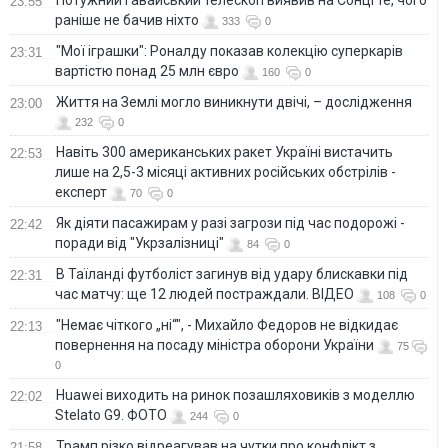
23:55
раніше не бачив ніхто
333
0
"Мої іграшки": Роналду показав колекцію суперкарів
23:31
вартістю понад 25 млн євро
160
0
Життя на Землі могло виникнути двічі, – дослідження
23:00
232
0
Навіть 300 американських ракет Україні вистачить
22:53
лише на 2,5-3 місяці активних російських обстрілів -
експерт
70
0
Як діяти пасажирам у разі загрози під час подорожі -
22:42
поради від "Укрзалізниці"
84
0
В Таїланді футболіст загинув від удару блискавки під
22:31
час матчу: ще 12 людей постраждали. ВІДЕО
108
0
"Немає чіткого „ні“", - Михайло Федоров не відкидає
22:13
повернення на посаду міністра оборони України
75
0
Huawei виходить на ринок позашляховиків з моделлю
22:02
Stelato G9. ФОТО
244
0
Трамп різко відреагував на чутки про конфлікт з
21:58