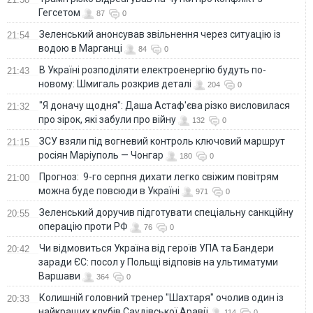
Гегсетом
87
0
Зеленський анонсував звільнення через ситуацію із
21:54
водою в Марганці
84
0
В Україні розподіляти електроенергію будуть по-
21:43
новому: Шмигаль розкрив деталі
204
0
"Я доначу щодня": Даша Астаф'єва різко висловилася
21:32
про зірок, які забули про війну
132
0
ЗСУ взяли під вогневий контроль ключовий маршрут
21:15
росіян Маріуполь — Чонгар
180
0
Прогноз: 9-го серпня дихати легко свіжим повітрям
21:00
можна буде повсюди в Україні
971
0
Зеленський доручив підготувати спеціальну санкційну
20:55
операцію проти РФ
76
0
Чи відмовиться Україна від героїв УПА та Бандери
20:42
заради ЄС: посол у Польщі відповів на ультиматуми
Варшави
364
0
Колишній головний тренер "Шахтаря" очолив один із
20:33
найкращих клубів Саудівської Аравії
114
0