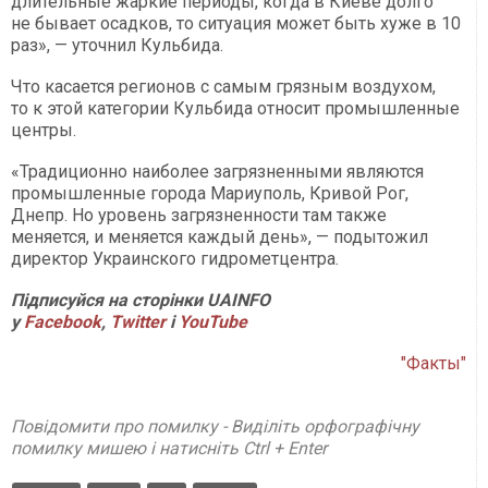
длительные жаркие периоды, когда в Киеве долго
не бывает осадков, то ситуация может быть хуже в 10
раз», — уточнил Кульбида.
Что касается регионов с самым грязным воздухом,
то к этой категории Кульбида относит промышленные
центры.
«Традиционно наиболее загрязненными являются
промышленные города Мариуполь, Кривой Рог,
Днепр. Но уровень загрязненности там также
меняется, и меняется каждый день», — подытожил
директор Украинского гидрометцентра.
Підписуйся на сторінки UAINFO
у
Facebook
,
Twitter
і
YouTube
"Факты"
Повідомити про помилку - Виділіть орфографічну
помилку мишею і натисніть Ctrl + Enter