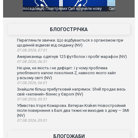
чили нову
Сили оборони уразили Ярославський НПЗ:
Неймар вла
губернатор регіону заявив про наймасштабнішу
"Сантоса".
атаку. ВІДЕО
БЛОГОСТРІЧКА
Перегляньте звички. Що відбувається з організмом при
щоденній відмові від сніданку (NV)
07.08.2026, 07:01
Американець одягнув 125 футболок і пробіг марафон (NV)
07.08.2026, 06:31
Не ціни, не якість і не дефіцит: і у чому проблема
улюбленого напою покоління Z, навколо якого хайп
у всьому світі (NV)
07.08.2026, 06:01
Знайшли більш прибутковий напрямок. Shell продає весь
свій «зелений» бізнес у Європі (NV)
07.08.2026, 05:31
Убивство Ігоря Комарова. Ветеран Kraken Новостройний
після повернення з Балі два тижні не виходив з дому — ЗМІ
(NV)
07.08.2026, 05:01
БЛОГОЖАБИ