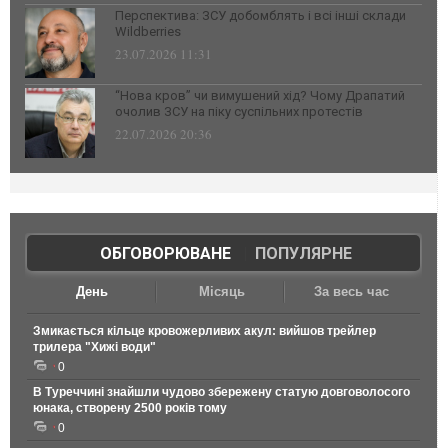
Перспектива: ЗСУ добомблять і всі інші склади
Wildberries
23.07.2026 11:31
“Нова кров” чи вимушений хід? Чому Драпатий
очолив ЗСУ на піку суспільних протестів
22.07.2026 20:36
ОБГОВОРЮВАНЕ
|
ПОПУЛЯРНЕ
День
Місяць
За весь час
Змикається кільце кровожерливих акул: вийшов трейлер
трилера "Хижі води"
0
В Туреччині знайшли чудово збережену статую довговолосого
юнака, створену 2500 років тому
0