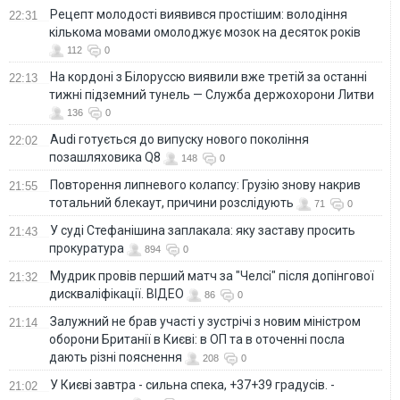
Рецепт молодості виявився простішим: володіння
22:31
кількома мовами омолоджує мозок на десяток років
112
0
На кордоні з Білоруссю виявили вже третій за останні
22:13
тижні підземний тунель — Служба держохорони Литви
136
0
Audi готується до випуску нового покоління
22:02
позашляховика Q8
148
0
Повторення липневого колапсу: Грузію знову накрив
21:55
тотальний блекаут, причини розслідують
71
0
У суді Стефанішина заплакала: яку заставу просить
21:43
прокуратура
894
0
Мудрик провів перший матч за "Челсі" після допінгової
21:32
дискваліфікації. ВІДЕО
86
0
Залужний не брав участі у зустрічі з новим міністром
21:14
оборони Британії в Києві: в ОП та в оточенні посла
дають різні пояснення
208
0
У Києві завтра - сильна спека, +37+39 градусів. -
21:02