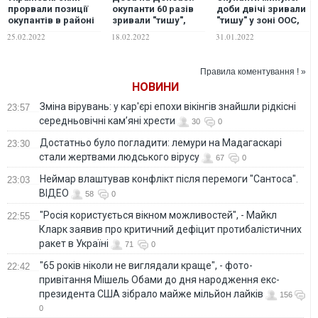
прорвали позиції
окупанти 60 разів
доби двічі зривали
окупантів в районі
зривали "тишу",
"тишу" у зоні ООС,
Біловодська – ООС
постраждали бійці
поранений
25.02.2022
18.02.2022
31.01.2022
ООС та цивільні
український боєць
Правила коментування ! »
НОВИНИ
Зміна вірувань: у кар'єрі епохи вікінгів знайшли рідкісні
23:57
середньовічні кам’яні хрести
30
0
Достатньо було погладити: лемури на Мадагаскарі
23:30
стали жертвами людського вірусу
67
0
Неймар влаштував конфлікт після перемоги "Сантоса".
23:03
ВІДЕО
58
0
"Росія користується вікном можливостей", - Майкл
22:55
Кларк заявив про критичний дефіцит протибалістичних
ракет в Україні
71
0
"65 років ніколи не виглядали краще", - фото-
22:42
привітання Мішель Обами до дня народження екс-
президента США зібрало майже мільйон лайків
156
0