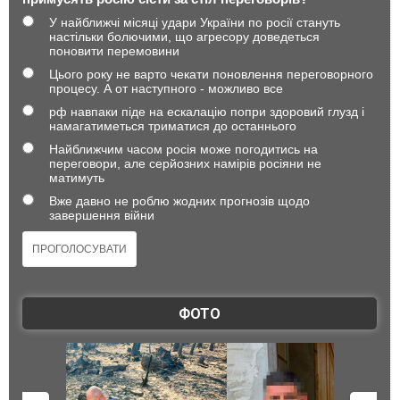
У найближчі місяці удари України по росії стануть
настільки болючими, що агресору доведеться
поновити перемовини
Цього року не варто чекати поновлення переговорного
процесу. А от наступного - можливо все
рф навпаки піде на ескалацію попри здоровий глузд і
намагатиметься триматися до останнього
Найближчим часом росія може погодитись на
переговори, але серйозних намірів росіяни не
матимуть
Вже давно не роблю жодних прогнозів щодо
завершення війни
ФОТО