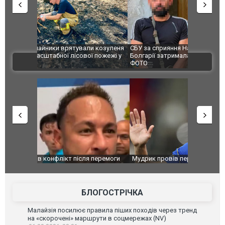
и козуленя
СБУ за сприяння Нацполіції та правоохоронців
Росіяни ат
ї пожежі у
Болгарії затримала міжнародного наркобарона.
одна людин
ВІДЕО
ФОТО
перемоги
Мудрик провів перший матч за "Челсі" після
Українські
допінгової дискваліфікації. ВІДЕО
під час лік
Франції
БЛОГОСТРІЧКА
Малайзія посилює правила піших походів через тренд
на «скорочені» маршрути в соцмережах (NV)