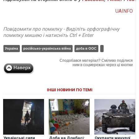
UAINFO
Повідомити про помилку - Виділіть орфографічну
помилку мишею і натисніть Ctrl + Enter
Україна
російсько-українська війна
доба в ООС
Сподобався матеріал? Сміливо поділися
ним в соцмережах через ці кнопки
ІНШІ НОВИНИ ПО ТЕМІ
Українські сили
Доба на Донбасі:
Окупанти минулої