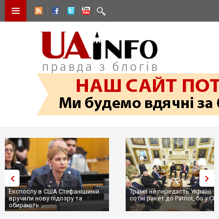
Експослу в США Стефанішиній
Трамп не передасть Україні
вручили нову підозру та
сотні ракет до Patriot, бо у С
обирають...
...