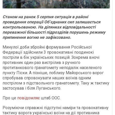
Станом на ранок 5 серпня ситуація в районі
проведення операції Об’єднаних сил залишається
контрольованою. На ділянках відповідальності
переважної більшості підрозділів порушень режиму
припинення вогню не зафіксовано.
Минулої доби збройні формування Російської
Федерації здійснили 3 провокативні поодинокі
постріли в бік українських позицій. Зокрема вночі
противник один раз вистрілив з ручного
протитанкового гранатомету неподалік населеного
пункту Піски. А пізніше, поблизу Майорського ворог
спробував спровокувати наших воїнів одним
пострілом з підствольного гранатомету. Таку ж тактику
застосував і біля Луганського.
Про це
повідомляє
штаб ООС.
Розуміючи справжні підступні наміри та провокативну
тактику ворога українські воїни на дії противника