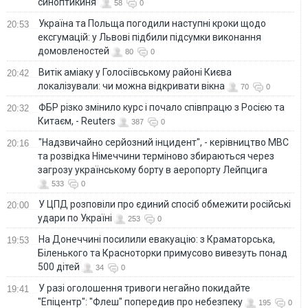
синоптикиня
58
0
Україна та Польща погодили наступні кроки щодо
20:53
ексгумацій: у Львові підбили підсумки виконання
домовленостей
80
0
Витік аміаку у Голосіївському районі Києва
20:42
локалізували: чи можна відкривати вікна
70
0
ФБР різко змінило курс і почало співпрацю з Росією та
20:32
Китаєм, - Reuters
387
0
"Надзвичайно серйозний інцидент", - керівництво МВС
20:16
та розвідка Німеччини терміново збираються через
загрозу українському борту в аеропорту Лейпцига
533
0
У ЦПД розповіли про єдиний спосіб обмежити російські
20:00
удари по Україні
253
0
На Донеччині посилили евакуацію: з Краматорська,
19:53
Біленького та Красноторки примусово вивезуть понад
500 дітей
34
0
У разі оголошення тривоги негайно покидайте
19:41
"Епіцентр": "Флеш" попередив про небезпеку
195
0