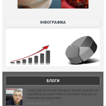
ІНФОГРАФІКА
БЛОГИ
Чому США не готові передати Україні ліцензію на
виробництво ракет Patriot: політика, безпека та
можливі альтернативи
03.08.2026 20:24