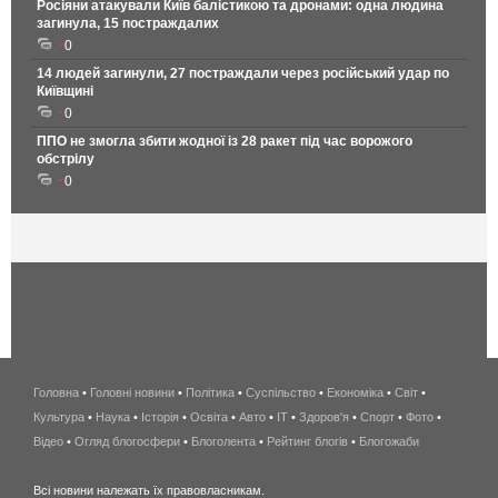
Росіяни атакували Київ балістикою та дронами: одна людина
загинула, 15 постраждалих
0
14 людей загинули, 27 постраждали через російський удар по
Київщині
0
ППО не змогла збити жодної із 28 ракет під час ворожого
обстрілу
0
Головна
•
Головні новини
•
Політика
•
Суспільство
•
Економіка
беспроводной
•
Світ
•
Культура
•
Наука
•
Історія
•
Освіта
•
Авто
•
IT
•
Здоров'я
интернет
•
Спорт
•
Фото
•
Відео
•
Огляд блогосфери
•
Блоголента
•
Рейтинг блогів
киев
•
Блогожаби
и
Всі новини належать їх правовласникам.
область