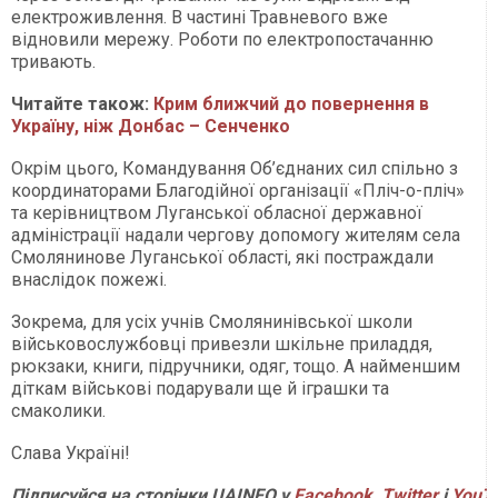
електроживлення. В частині Травневого вже
відновили мережу. Роботи по електропостачанню
тривають.
Читайте також:
Крим ближчий до повернення в
Україну, ніж Донбас – Сенченко
Окрім цього, Командування Об’єднаних сил спільно з
координаторами Благодійної організації «Пліч-о-пліч»
та керівництвом Луганської обласної державної
адміністрації надали чергову допомогу жителям села
Смолянинове Луганської області, які постраждали
внаслідок пожежі.
Зокрема, для усіх учнів Смолянинівської школи
військовослужбовці привезли шкільне приладдя,
рюкзаки, книги, підручники, одяг, тощо. А найменшим
діткам військові подарували ще й іграшки та
смаколики.
Слава Україні!
Підписуйся на сторінки UAINFO у
Facebook
,
Twitter
і
YouT