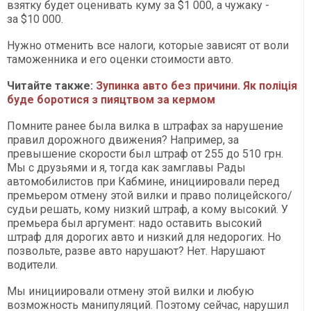
взятку будет оценивать куму за $1 000, а чужаку -
за $10 000.
Нужно отменить все налоги, которые зависят от воли
таможенника и его оценки стоимости авто.
Читайте также:
Зупинка авто без причини. Як поліція
буде боротися з пияцтвом за кермом
Помните ранее была вилка в штрафах за нарушение
правил дорожного движения? Например, за
превышение скорости был штраф от 255 до 510 грн.
Мы с друзьями и я, тогда как замглавы Рады
автомобилистов при Кабмине, инициировали перед
премьером отмену этой вилки и право полицейского/
судьи решать, кому низкий штраф, а кому высокий. У
премьера был аргумент: надо оставить высокий
штраф для дорогих авто и низкий для недорогих. Но
позвольте, разве авто нарушают? Нет. Нарушают
водители.
Мы инициировали отмену этой вилки и любую
возможность манипуляций. Поэтому сейчас, нарушил