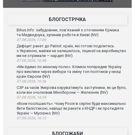
го диму.
Єкатеринбурзі після атаки дронів загорівся
блискавки 
склад Wildberries. ФОТО. ВІДЕО
постражда
БЛОГОСТРІЧКА
Bihus.Info: забудовник, пов’язаний з оточенням Єрмака
та Медведчука, зупинив роботи в Києві (NV)
07.08.2026, 17:00
Дефіцит ракет до Patriot: країн, які готові поділитись
з Україною, майже не залишилось, ліцензії на виробництво
ми не отримали — нардеп (NV)
07.08.2026, 16:48
«Ми йдемо по мінному полю». Клімкін попередив Україну
про виклики через вибори та зміну топ-політиків у низці
країн Європи (NV)
07.08.2026, 16:36
СЗР за часів Умєрова керуватимуть заступники, як це було,
коли він очолював Міноборони — Железняк (NV)
07.08.2026, 16:24
«Вони поспішають». Чому Росія в серпні буде максимально
бити балістикою, навіщо їм ракети з КНДР і як протидіяти
Україні — Мусієнко (NV)
07.08.2026, 16:12
БЛОГОЖАБИ