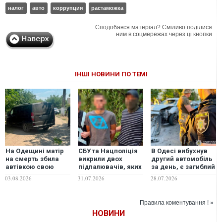
налог
авто
коррупция
растаможка
Сподобався матеріал? Сміливо поділися
ним в соцмережах через ці кнопки
ІНШІ НОВИНИ ПО ТЕМІ
На Одещині матір
СБУ та Нацполіція
В Одесі вибухнув
на смерть збила
викрили двох
другий автомобіль
автівкою свою
підпалювачів, яких
за день, є загиблий
однорічну дитину
рашисти
і поранена
03.08.2026
31.07.2026
28.07.2026
завербували через
онлайн-
знайомства
Правила коментування ! »
НОВИНИ