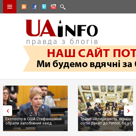
Експослу в США Стефанішиній
Трамп не передасть Україні
обрали запобіжний захід
сотні ракет до Patriot, бо у С
...