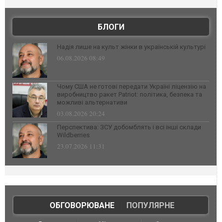
БЛОГИ
Надія лише на культ жінки в українській культурі
06.08.2026 08:49
Чому США не готові передати Україні ліцензію на
виробництво ракет Patriot: політика, безпека та
можливі альтернативи
03.08.2026 20:24
Перспектива: ЗСУ добомблять і всі інші склади
Wildberries
23.07.2026 11:31
ОБГОВОРЮВАНЕ
|
ПОПУЛЯРНЕ