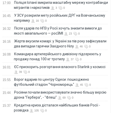
Поліція Іспанії викрила масштабну мережу контрабанди
17:00
мігрантів і наркотиків
3
0
У ЗСУ розкрили мету російських ДРГ на Вовчанському
16:45
напрямку
16
0
Після ударів по НПЗ у Росії хочуть знизити вимоги до
16:32
якості авіапального — росЗМІ
23
0
Жертв вкусили комарі: у Україні за пів року зафіксували
16:16
два випадки гарячки Західного Нілу
46
0
Командира артилерійського дивізіону підозрюють у
16:08
продажу понад 100 кг тротилу
37
0
ЄС прискорить розгортання власного Starlink у космосі
16:01
39
0
Ворог вдарив по центру Одеси: пошкоджено
15:55
футбольний стадіон "Чорноморець"
45
0
Росіяни почали використовувати значно більшу версію
15:44
дрона "Гербера", - "Флеш"
69
0
Кредитна криза дісталася найбільших банків Росії -
15:37
розвідка
105
0