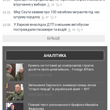
втручання у вибори
32
0
Мер Сеути заявив про 100 загиблих мігрантів під час
14:16
штурму кордону
67
0
У Харкові внаслідок ДТП з міським автобусом
14:08
постраждали пасажири та водій
33
0
БІЛЬШЕ
АНАЛІТИКА
Кремль не готовий до компромісів і прагне
досягти своїх цілей війною, - Foreign Affairs
03.08.2026 13:02
Звільнення Сирського знаменує кінець епохи
"старої гвардії" в українській армії — NYT
23.07.2026 10:32
Повний текст резонансного брифінга Михайла
Федорова