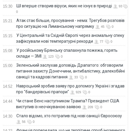
ШІ вперше створив віруси, яких не існує в природі
15:30
93
0
Атак стає більше, просування - нема: Трегубов розповів
15:21
про ситуацію на Лиманському напрямку
45
0
У Центральній та Східній Європі через аномальну спеку
15:15
зафіксували нові температурні рекорди
77
0
У російському Брянську спалахнула пожежа, горять
15:08
склади — ЗМІ
123
0
Зеленський заслухав доповідь Драпатого: обговорили
15:00
питання захисту Донеччини, антибалістику, далекобійні
санкції та кадрові питання
33
0
Навроцький зробив заяву про допомогу Україні і згадав
14:52
про "бандерівські прапори"
929
0
Чи стане Венс наступником Трампа? Президент США
14:44
виступив із неочікуваною заявою
209
0
Стало відомо, хто потрапив під нові санкції Євросоюзу
14:30
56
0
Франція попередила, що не терпітиме спроб іноземного
14:22