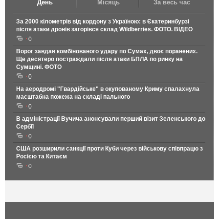
День
Місяць
За весь час
За 2000 кілометрів від кордону з Україною: в Єкатеринбурзі
після атаки дронів загорівся склад Wildberries. ФОТО. ВІДЕО
0
Ворог завдав комбінованого удару по Сумах, двоє поранених.
Ще десятеро постраждали після атаки БПЛА по ринку на
Сумщині. ФОТО
0
На аеродромі "Гвардійське" в окупованому Криму спалахнула
масштабна пожежа на складі пального
0
В адміністрації Вучича анонсували перший візит Зеленського до
Сербії
0
США розширили санкції проти Куби через військову співпрацю з
Росією та Китаєм
0