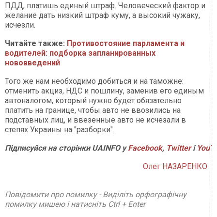
ПДД, платишь единый штраф. Человеческий фактор и
желание дать низкий штраф куму, а высокий чужаку,
исчезли.
Читайте также:
Противостояние парламента и
водителей: подборка запланированных
нововведений
Того же нам необходимо добиться и на таможне:
отменить акциз, НДС и пошлину, заменив его единым
автоналогом, который нужно будет обязательно
платить на границе, чтобы авто не ввозились на
подставных лиц, и ввезенные авто не исчезали в
степях Украины на "разборки".
Підписуйся на сторінки UAINFO у
Facebook
,
Twitter
і
YouT
Олег НАЗАРЕНКО
Повідомити про помилку - Виділіть орфографічну
помилку мишею і натисніть Ctrl + Enter