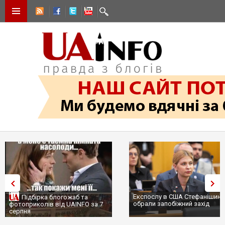
Експослу в США Стефанішиній
Трамп не передасть Україні
обрали запобіжний захід
сотні ракет до Patriot, бо у С
...