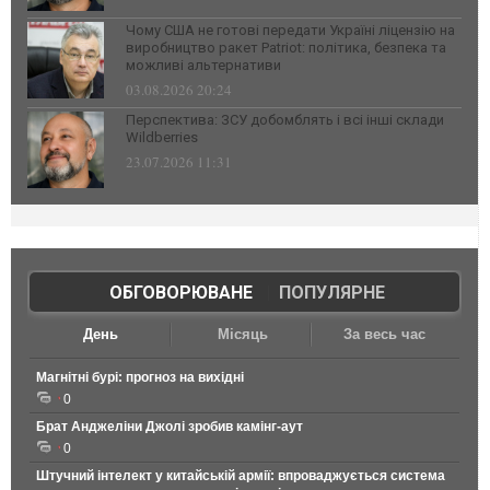
Чому США не готові передати Україні ліцензію на
виробництво ракет Patriot: політика, безпека та
можливі альтернативи
03.08.2026 20:24
Перспектива: ЗСУ добомблять і всі інші склади
Wildberries
23.07.2026 11:31
ОБГОВОРЮВАНЕ
|
ПОПУЛЯРНЕ
День
Місяць
За весь час
Магнітні бурі: прогноз на вихідні
0
Брат Анджеліни Джолі зробив камінг-аут
0
Штучний інтелект у китайській армії: впроваджується система