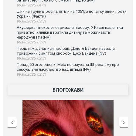
батька Лео після його смерті — відео (NV)
09.08.2026, 04:01
Ціни на труни в росії злетіли на 105% з початку війни проти
України (Факти)
09.08.2026, 03:31
Акушерка-гінеколог отримала підозру. У Києві пацієнтка
приватної клініки втратила дитину та можливість
народжувати (NV)
09.08.2026, 03:01
Перш ніж дізналися про рак. Джилл Байден назвала
тривожний симптом хвороби Джо Байдена (NV)
09.08.2026, 02:31
Понад 50 оголошень. Meta показувала ШІ-рекламу про
сексуальне насильство над дітьми (NV)
09.08.2026, 02:01
БЛОГОЖАБИ