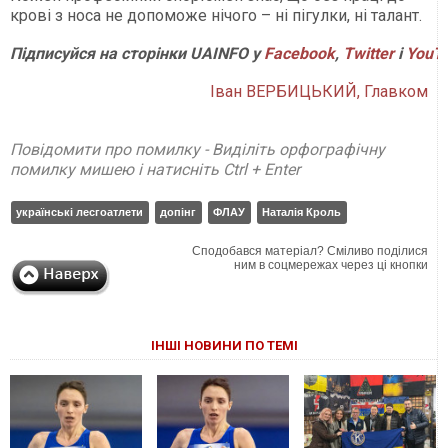
крові з носа не допоможе нічого – ні пігулки, ні талант.
Підписуйся на сторінки UAINFO у
Facebook
,
Twitter
і
YouT
Іван ВЕРБИЦЬКИЙ, Главком
Повідомити про помилку - Виділіть орфографічну
помилку мишею і натисніть Ctrl + Enter
українські лесгоатлети
допінг
ФЛАУ
Наталія Кроль
Сподобався матеріал? Сміливо поділися
ним в соцмережах через ці кнопки
ІНШІ НОВИНИ ПО ТЕМІ