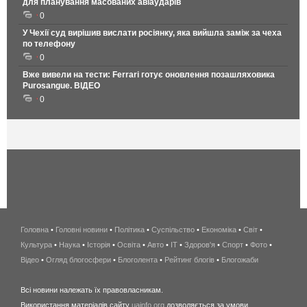
для планування масованих авіаударів
0
У Чехії суд вирішив вислати росіянку, яка вийшла заміж за чеха
по телефону
0
Вже вивели на тести: Ferrari готує оновлення позашляховика
Purosangue. ВІДЕО
0
Головна
•
Головні новини
•
Політика
•
Суспільство
•
Економіка
беспроводной
•
Світ
•
Культура
•
Наука
•
Історія
•
Освіта
•
Авто
•
IT
•
Здоров'я
интернет
•
Спорт
•
Фото
•
Відео
•
Огляд блогосфери
•
Блоголента
•
Рейтинг блогів
киев
•
Блогожаби
и
Всі новини належать їх правовласникам.
область
Використання матеріалів сайту
uainfo.org
дозволяється за умови
wimax