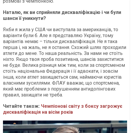
розмові з чемпіонкою.
Наталю, як ви сприйняли дискваліфікацію і чи були
шанси її уникнути?
Якби я жила у США чи виступала за американців, то
варіанти були б. Але я представляю Україну, тому
варіантів немає – тільки дискваліфікація. Не я така
перша і, на жаль, не я остання. Схожий шлях проходили
атлети до мене. То наша реальність. За нами не стоїть
ніхто. Якщо твоя проба позитивна, шансів захиститися
не буде. Велика різниця між тим, коли за спортсменом
стоїть національна Федерація і її адвокати, і зовсім
інша, коли атлет захищається сам, наймаючи юристів
власними зусиллями. ФЛАУ вважає, що спортсмена,
який має проблеми з порушенням антидопінгових
правил, захищати не треба.
Читайте також:
Чемпіонові світу з боксу загрожує
дискваліфікація на вісім років