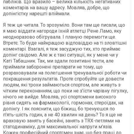
пабліків. Що вразило – велика кількість негативних
коментарів на вашу адресу. Мовляв, добре, що
допінгістку нарешті впіймали.
Я теж це читала. То зрозуміло. Вони там ще писали, що
я маю віддати нагороди їхній атлетці Рене Ламо, яку
неодноразово обігрувала. І планую перемогти ще.
Втретє. То буде найкращою відповіддю на ті зловтішні
коментарі. Взагалі, я теж засуджую тих, хто приймає
допінг свідомо. Але ж є такі ситуації, як у мене чи у
Каті Табашник. Так, ми здали позитивні тести, але
приймали заборонені препарати не тому, що
розраховували на полегшення тренувальної роботи чи
покращення результатів. Проте спробуйте це довести
людям, які трохи займаються спортом, але живуть з
чітким переконанням, що поки не з’їсти чарівну пігулку,
нічого не вийде. Мовляв, усі спортсмени високого
рівня сидять на фармакології, гормонах, стероїдах, на
допінгу. І як пояснити, що біжиш, бо тренуєшся по
п’ять-шість годин, а не 40 хвилин на день? То я ще не
враховую занять у басейні, занять з TRX-петлями на
статодинаміку, для максимальної напруги м’язів.
Кожен професійний спортсмен знає, що без праці до