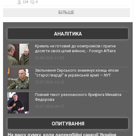
124
0
БІЛЬШЕ
АНАЛІТИКА
Кремль не готовий до компромісів і прагне
досягти своїх цілей війною, - Foreign Affairs
03.08.2026 13:02
Звільнення Сирського знаменує кінець епохи
"старої гвардії" в українській армії — NYT
23.07.2026 10:32
Повний текст резонансного брифінга Михайла
Федорова
18.07.2026 09:27
ОПИТУВАННЯ
На вашу думку, коли далекобійні санкції України