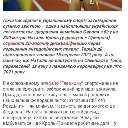
Початок серпня в українському спорті затьмарений
сумною звісткою – одна з найсильніших українських
легкоатлеток, дворазова чемпіонка Європи з бігу на
800 метрів Наталія Кроль (у дівоцтві – Прищепа)
отримала 20-місячну дискваліфікацію
через
порушення антидопінгових правил. Термін дії
відсторонення спливає 15 вересня 2021 року. А це
означає, що Наталія не виступить на Олімпіаді в Токіо,
перенесеній зв’язку з пандемією коронавірусу на літо
2021 року.
В екслюзивному
інтерв’ю "Главкому"
спортсменка не
стала заперечувати: заборонений препарат вживала.
Правда, несвідомо і вину з нею мала б розділити
національна Федерація легкої атлетики (ФЛАУ).
Розділити – як мінімум. Натомість за допомогою до
Федерації Наталія, знаючи про гіркий досвід
попередниць, навіть не зверталася. Чому так
відбувається і що Кроль-Прищепа робитиме далі – у