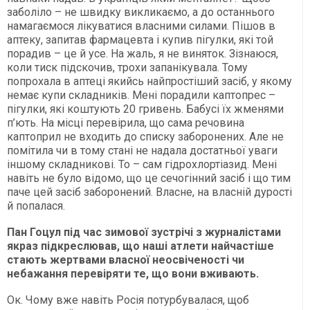
заболіло – не швидку викликаємо, а до останнього
намагаємося лікуватися власними силами. Пішов в
аптеку, запитав фармацевта і купив пігулки, які той
порадив – це й усе. На жаль, я не виняток. Зізнаюся,
коли тиск підскочив, трохи запанікувала. Тому
попрохала в аптеці якийсь найпростіший засіб, у якому
немає купи складників. Мені порадили каптопрес –
пігулки, які коштують 20 гривень. Бабусі їх жменями
п’ють. На місці перевірила, що сама речовина
каптоприл не входить до списку заборонених. Але не
помітила чи в тому стані не надала достатньої уваги
іншому складникові. То – сам гідрохлортіазид. Мені
навіть не було відомо, що це сечогінний засіб і що тим
паче цей засіб заборонений. Власне, на власній дурості
й попалася.
Пан Гоцул під час зимової зустрічі з журналістами
якраз підкреслював, що наші атлети найчастіше
стають жертвами власної неосвіченості чи
небажання перевіряти те, що вони вживають.
Ок. Чому вже навіть Росія потурбувалася, щоб