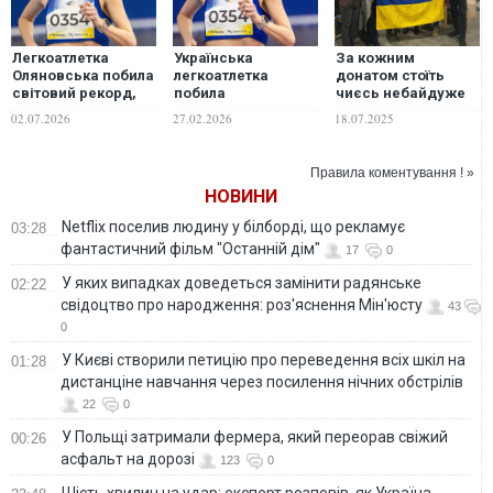
Легкоатлетка
Українська
За кожним
Оляновська побила
легкоатлетка
донатом стоїть
світовий рекорд,
побила
чиєсь небайдуже
який тримався 36
багаторічний
серце: звіт
02.07.2026
27.02.2026
18.07.2025
років
світовий рекорд.
волонтерської
ВІДЕО
групи БО "Легіт".
ФОТО. ВІДЕО
Правила коментування ! »
НОВИНИ
Netflix поселив людину у білборді, що рекламує
03:28
фантастичний фільм "Останній дім"
17
0
У яких випадках доведеться замінити радянське
02:22
свідоцтво про народження: роз'яснення Мін'юсту
43
0
У Києві створили петицію про переведення всіх шкіл на
01:28
дистанціне навчання через посилення нічних обстрілів
22
0
У Польщі затримали фермера, який переорав свіжий
00:26
асфальт на дорозі
123
0