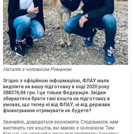
Наталія з чоловіком Романом
Згідно з офіційною інформацією, ФЛАУ мала
виділити на вашу підготовку в ході 2020 року
388376,84 грн. І це тільки Федерація. Звідки
збираєтеся брати такі кошти на підготовку в
умовах, що тепер ні від ФЛАУ, ні від держави
фінансування отримувати не будете?
Звичайно, доведеться економити. Сподіваюся, нам
вистачить тих коштів, які маємо з чоловіком. Тим
більше, що коханий у мене теж спортсмен (чемпіон