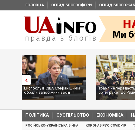
ГОЛОВНА
ОГЛЯД БЛОГОСФЕРИ
ОГЛЯД БЛОГОЖАБ
Експослу в США Стефанішиній
Трамп не передасть
обрали запобіжний захід
сотні ракет до Patri
...
ПОЛІТИКА
СУСПІЛЬСТВО
ЕКОНОМІКА
Н
РОСІЙСЬКО-УКРАЇНСЬКА ВІЙНА
КОРОНАВІРУС COVID-19