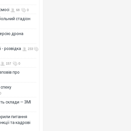
смосі
68
0
больний стадіон
версію дрона
 - розвідка
233
157
0
зповів про
 спеку
0
ть склади — ЗМІ
орили питання
нкції та кадрові