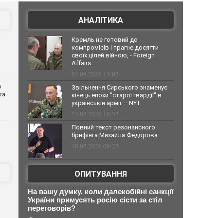
АНАЛІТИКА
Кремль не готовий до
компромісів і прагне досягти
своїх цілей війною, - Foreign
Affairs
03.08.2026 13:02
о
Звільнення Сирського знаменує
та
кінець епохи "старої гвардії" в
українській армії — NYT
23.07.2026 10:32
Повний текст резонансного
брифінга Михайла Федорова
18.07.2026 09:27
ОПИТУВАННЯ
На вашу думку, коли далекобійні санкції
України примусять росію сісти за стіл
переговорів?