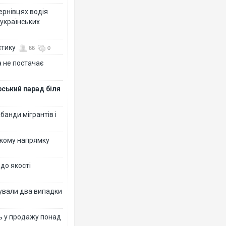
Чернівцях водія
 українських
стику
66
0
 не постачає
рський парад біля
банди мігрантів і
ькому напрямку
 до якості
ксували два випадки
ь у продажу понад