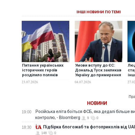
ІНШІ НОВИНИ ПО ТЕМІ
Питання українських
Умови вступу до ЄС:
Люд
історичних героїв
Дональд Туск закликав
ста
розділило поляків
Україну до примирення
інш
навпіл: результати
з питань історії
зро
23.07.2026
04.07.2026
27.0
соцопитування
неп
жит
Пра
НОВИНИ
Російська еліта боїться ФСБ, яка дедалі більше в
19:00
контролю, - Bloomberg
9
0
Підбірка блогожаб та фотоприколів від UAI
18:30
148
0