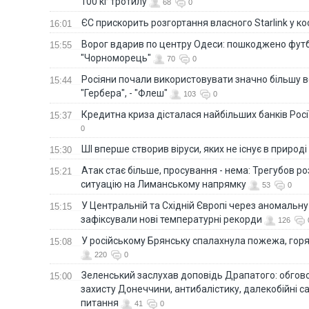
100 кг тротилу
68
0
ЄС прискорить розгортання власного Starlink у ко
16:01
Ворог вдарив по центру Одеси: пошкоджено фут
15:55
"Чорноморець"
70
0
Росіяни почали використовувати значно більшу 
15:44
"Гербера", - "Флеш"
103
0
Кредитна криза дісталася найбільших банків Росії
15:37
0
ШІ вперше створив віруси, яких не існує в природі
15:30
Атак стає більше, просування - нема: Трегубов ро
15:21
ситуацію на Лиманському напрямку
53
0
У Центральній та Східній Європі через аномальну
15:15
зафіксували нові температурні рекорди
126
У російському Брянську спалахнула пожежа, горя
15:08
220
0
Зеленський заслухав доповідь Драпатого: обгов
15:00
захисту Донеччини, антибалістику, далекобійні са
питання
41
0