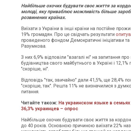
Найбільше охочих будувати своє життя за корд
молоді, яку приваблює можливість більше зароб
розвинених країнах.
Виїхати з України в інші країни на постійне прожи
19% громадян. Про це свідчать результати
опитув
проведеного фондом Демократичні ініціативи та
Разумкова.
З них 6,9% відповіли "взагалі ні" на запитання пр
будівництва свого майбутнього в Україні і 12,1%
"скоріше, ні".
Відповідь "так, звичайно" дали 41,5%, ще 28,4% п
"скоріше, так". Решта 11% не визначилися з думк
питання.
Читайте також:
На украинском языке в семьях
36,3% украинцев – опрос
Найбільше охочих будувати своє життя за кордон
до 40 років. Основною причиною виїхати 22% на