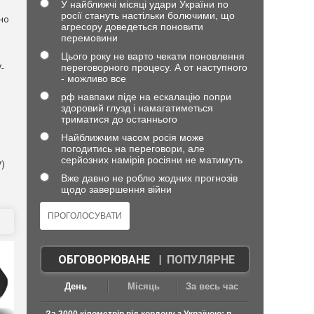
У найближчі місяці удари України по
росії стануть настільки болючими, що
но
агресору доведеться поновити
перемовини
Цього року не варто чекати поновлення
переговорного процесу. А от наступного
-
- можливо все
рф навпаки піде на ескалацію попри
здоровий глузд і намагатиметься
триматися до останнього
Найближчим часом росія може
погодитись на переговори, але
серйозних намірів росіяни не матимуть
V)
Вже давно не роблю жодних прогнозів
щодо завершення війни
ОБГОВОРЮВАНЕ
|
ПОПУЛЯРНЕ
День
Місяць
За весь час