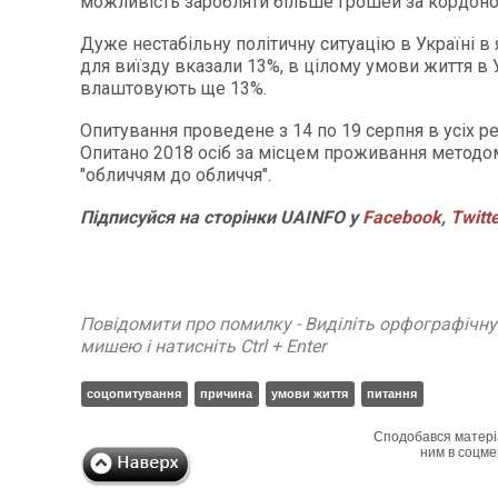
можливість заробляти більше грошей за кордоно
Дуже нестабільну політичну ситуацію в Україні в 
для виїзду вказали 13%, в цілому умови життя в У
влаштовують ще 13%.
Опитування проведене з 14 по 19 серпня в усіх ре
Опитано 2018 осіб за місцем проживання методо
"обличчям до обличчя".
Підписуйся на сторінки
UAINFO у
Facebook
,
Twitt
Повідомити про помилку - Виділіть орфографічн
мишею і натисніть Ctrl + Enter
соцопитування
причина
умови життя
питання
Сподобався матері
ним в соцме