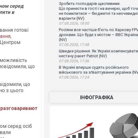
Зробить господарів щасливими.
оном серед
Що принести в гості і на вечерю, щоб точ
ляти в
не помилитися — бюджетні та неочевидні
варіанти (NV)
07.08.2026, 18:00
вання готові
Росіяни все частіше бʼють по Харкову FPV
дронами. Що буде з містом — ВВС Україна
ання
,
(NV)
 Центром
07.08.2026, 17:48
Швидке рішення. Як Україні компенсувати
нестачу ракет Patriot (NV)
о можливість
07.08.2026, 17:36
 повідомили, що
В Україні вперше судять російського
військового за зґвалтування українки (N
07.08.2026, 17:24
овідомили, що
ою з цього
ІНФОГРАФІКА
 разговаривают
ом серед осіб
звали