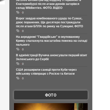
За 2000 кілометрів від кордону з Україною: в
Єкатеринбурзі після атаки дронів загорівся
склад Wildberries. ФОТО. ВІДЕО
0
Ворог завдав комбінованого удару по Сумах,
двоє поранених. Ще десятеро постраждали
після атаки БПЛА по ринку на Сумщині. ФОТО
0
На аеродромі "Гвардійське" в окупованому
Криму спалахнула масштабна пожежа на складі
пального
0
В адміністрації Вучича анонсували перший візит
Зеленського до Сербії
0
США розширили санкції проти Куби через
військову співпрацю з Росією та Китаєм
0
ФОТО