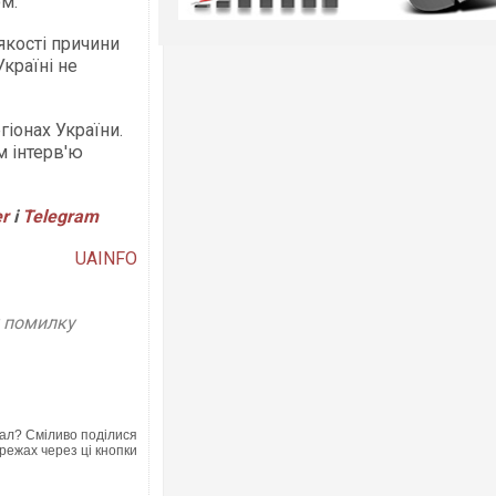
м.
якості причини
країні не
гіонах України.
м інтерв'ю
er
і
Telegram
UAINFO
у помилку
ал? Сміливо поділися
режах через ці кнопки