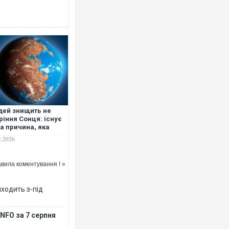
Ворог завдав комбінованого удару
двоє поранених. Ще десятеро пос
після атаки БПЛА по ринку на Сумщ
ей знищить не
ріння Сонця: існує
а причина, яка
бить Землю
2.2026
ридатною для
тя
вила коментування ! »
иходить з-під
В окупованій Ялті повідомляють п
порт: над містом навис стовп чорн
NFO за 7 серпня
ВІДЕО