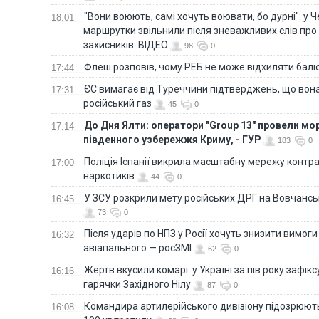
"Вони воюють, самі хочуть воювати, бо дурні": у 
18:01
маршрутки звільнили після зневажливих слів про
захисників. ВІДЕО
98
0
Флеш розповів, чому РЕБ не може відхиляти балі
17:44
ЄС вимагає від Туреччини підтверджень, що вона
17:31
російський газ
45
0
До Дня Ялти: оператори "Group 13" провели мо
17:14
південного узбережжя Криму, - ГУР
183
0
Поліція Іспанії викрила масштабну мережу контра
17:00
наркотиків
44
0
У ЗСУ розкрили мету російських ДРГ на Вовчанс
16:45
73
0
Після ударів по НПЗ у Росії хочуть знизити вимоги
16:32
авіапального — росЗМІ
62
0
Жертв вкусили комарі: у Україні за пів року зафі
16:16
гарячки Західного Нілу
87
0
Командира артилерійського дивізіону підозрюют
16:08