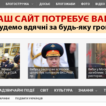
БЛОГОСТРІЧКА
ДОСЬЄ
БЛОГОЖАБИ
ФОТО
ВІДЕО
 Україні
Вибух у ресторані в Москві:
Вибух у Мос
ot, бо у США
ціллю був головком ВКС Росії,
загиблими: 
пр...
ресторан...
АДЗВИЧАЙНІ ПОДІЇ
СВІТ
КУЛЬТУРА
ЗНАННЯ
ТАРИФИ
ПОДВИГИ УКРАЇНЦІВ