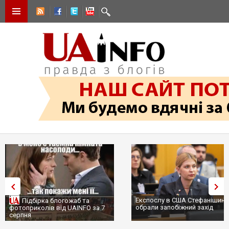
Експослу в США Стефанішиній
Підбірка блогожаб та
обрали запобіжний захід
фотоприколів від UAINFO за 7
серпня