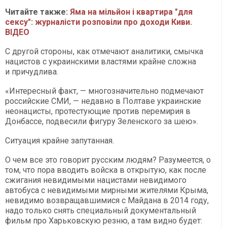
Читайте также:
Яма на мільйон і квартира "для
сексу": журналісти розповіли про доходи Киви.
ВІДЕО​​​​​​​
С другой стороны, как отмечают аналитики, смычка
нацистов с украинскими властями крайне сложна
и причудлива.
«Интересный факт, — многозначительно подмечают
российские СМИ, — недавно в Полтаве украинские
неонацисты, протестующие против перемирия в
Донбассе, подвесили фигуру Зеленского за шею».
Ситуация крайне запутанная.
О чем все это говорит русским людям? Разумеется, о
том, что пора вводить войска в открытую, как после
сжигания невидимыми нацистами невидимого
автобуса с невидимыми мирными жителями Крыма,
невидимо возвращавшимися с Майдана в 2014 году,
надо только снять специальный документальный
фильм про Харьковскую резню, а там видно будет: