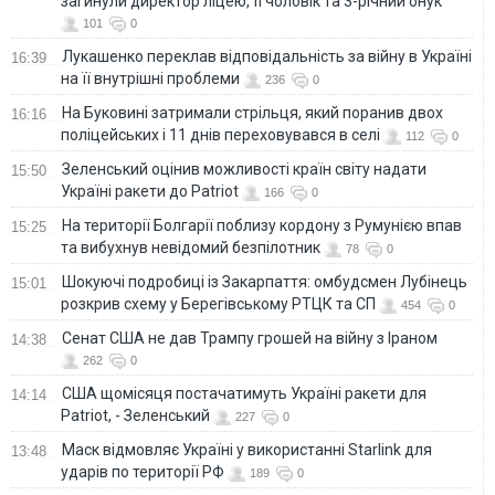
загинули директор ліцею, її чоловік та 3-річний онук
101
0
Лукашенко переклав відповідальність за війну в Україні
16:39
на її внутрішні проблеми
236
0
На Буковині затримали стрільця, який поранив двох
16:16
поліцейських і 11 днів переховувався в селі
112
0
Зеленський оцінив можливості країн світу надати
15:50
Україні ракети до Patriot
166
0
На території Болгарії поблизу кордону з Румунією впав
15:25
та вибухнув невідомий безпілотник
78
0
Шокуючі подробиці із Закарпаття: омбудсмен Лубінець
15:01
розкрив схему у Берегівському РТЦК та СП
454
0
Сенат США не дав Трампу грошей на війну з Іраном
14:38
262
0
США щомісяця постачатимуть Україні ракети для
14:14
Patriot, - Зеленський
227
0
Маск відмовляє Україні у використанні Starlink для
13:48
ударів по території РФ
189
0