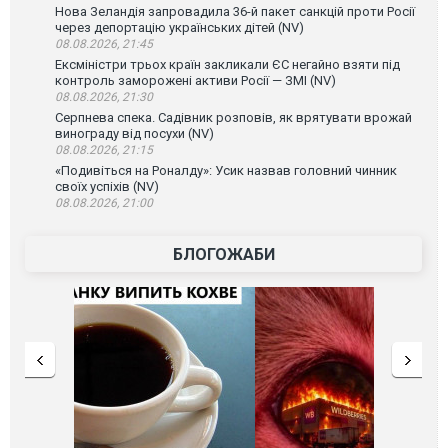
Нова Зеландія запровадила 36-й пакет санкцій проти Росії
через депортацію українських дітей (NV)
08.08.2026, 21:45
Ексміністри трьох країн закликали ЄС негайно взяти під
контроль заморожені активи Росії — ЗМІ (NV)
08.08.2026, 21:30
Серпнева спека. Садівник розповів, як врятувати врожай
винограду від посухи (NV)
08.08.2026, 21:15
«Подивіться на Роналду»: Усик назвав головний чинник
своїх успіхів (NV)
08.08.2026, 21:00
БЛОГОЖАБИ