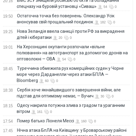
ВМС ЗСУ знищили російські об'єкти та обладнання
20:16
спецназу на буровій установці «Сиваш»
54
0
Остаточна точка без повернень: Олександр Усік
19:50
анонсував свій прощальний поєдинок
182
0
Нова Зеландія ввела санкції проти РФ за викрадення
19:25
дітей і кібератаки
20
0
На Херсонщині окупанти розпочали «вільне
19:01
полювання» на автотранспорт за допомогою дронів на
оптоволокні — ОВА
54
0
Туреччина обмежила рух комерційних суден у Чорне
18:45
море через Дарданелли через атаки БПЛА —
Bloomberg
60
0
Сербія хоче якнайшвидшого завершення війни, але
18:38
підстав для оптимізму немає, — Вучич
30
0
Одесу накрила потужна злива з градом та ураганним
18:15
вітром
161
0
Помер батько Ліонеля Мессі
17:54
160
0
Нічна атака БпЛА на Київщину: у Броварському районі
17:45