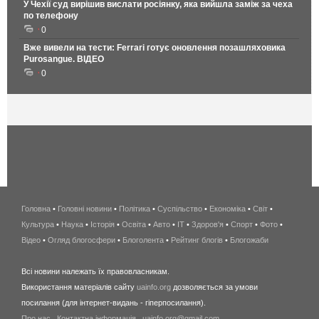
У Чехії суд вирішив вислати росіянку, яка вийшла заміж за чеха
по телефону
0
Вже вивели на тести: Ferrari готує оновлення позашляховика
Purosangue. ВІДЕО
0
Головна
•
Головні новини
•
Політика
•
Суспільство
•
Економіка
беспроводной
•
Світ
•
Культура
•
Наука
•
Історія
•
Освіта
•
Авто
•
IT
•
Здоров'я
интернет
•
Спорт
•
Фото
•
Відео
•
Огляд блогосфери
•
Блоголента
•
Рейтинг блогів
киев
•
Блогожаби
и
Всі новини належать їх правовласникам.
область
Використання матеріалів сайту
uainfo.org
дозволяється за умови
wimax
посилання (для інтернет-видань - гіперпосилання).
интернет
Про нас
.
Контактна інформація
.
uainfo.org@gmail.com
в