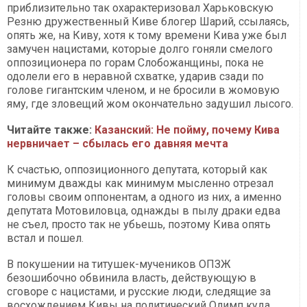
приблизительно так охарактеризовал Харьковскую
Резню дружественный Киве блогер Шарий, ссылаясь,
опять же, на Киву, хотя к тому времени Кива уже был
замучен нацистами, которые долго гоняли смелого
оппозиционера по горам Слобожанщины, пока не
одолели его в неравной схватке, ударив сзади по
голове гигантским членом, и не бросили в жомовую
яму, где зловещий жом окончательно задушил лысого.
Читайте также:
Казанский: Не пойму, почему Кива
нервничает – сбылась его давняя мечта
К счастью, оппозиционного депутата, который как
минимум дважды как минимум мысленно отрезал
головы своим оппонентам, а одного из них, а именно
депутата Мотовиловца, однажды в пылу драки едва
не съел, просто так не убьешь, поэтому Кива опять
встал и пошел.
В покушении на титушек-мучеников ОПЗЖ
безошибочно обвинила власть, действующую в
сговоре с нацистами, и русские люди, следящие за
восхождением Кивы на политический Олимп куда