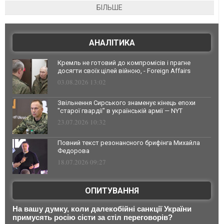
БІЛЬШЕ
АНАЛІТИКА
Кремль не готовий до компромісів і прагне
досягти своїх цілей війною, - Foreign Affairs
03.08.2026 13:02
Звільнення Сирського знаменує кінець епохи
"старої гвардії" в українській армії — NYT
23.07.2026 10:32
Повний текст резонансного брифінга Михайла
Федорова
18.07.2026 09:27
ОПИТУВАННЯ
На вашу думку, коли далекобійні санкції України
примусять росію сісти за стіл переговорів?