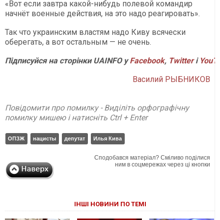
«Вот если завтра какой-нибудь полевой командир
начнёт военные действия, на это надо реагировать».
Так что украинским властям надо Киву всячески
оберегать, а вот остальным — не очень.
Підписуйся на сторінки UAINFO у
Facebook
,
Twitter
і
YouT
Василий РЫБНИКОВ
Повідомити про помилку - Виділіть орфографічну
помилку мишею і натисніть Ctrl + Enter
ОПЗЖ
нацисты
депутат
Илья Кива
Сподобався матеріал? Сміливо поділися
ним в соцмережах через ці кнопки
ІНШІ НОВИНИ ПО ТЕМІ