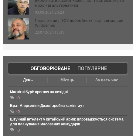
виробництво ракет Patriot: політика, безпека та
можливі альтернативи
03.08.2026 20:24
Перспектива: ЗСУ добомблять і всі інші склади
Wildberries
23.07.2026 11:31
ОБГОВОРЮВАНЕ
|
ПОПУЛЯРНЕ
День
Місяць
За весь час
Магнітні бурі: прогноз на вихідні
0
Брат Анджеліни Джолі зробив камінг-аут
0
Штучний інтелект у китайській армії: впроваджується система
для планування масованих авіаударів
0