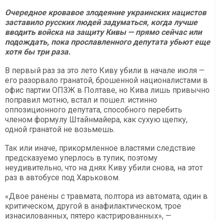
Очередное кровавое злодеяние украинских нацистов
заставило русских людей задуматься, когда лучше
вводить войска на защиту Кивы — прямо сейчас или
подождать, пока прославленного депутата убьют еще
хотя бы три раза.
В первый раз за это лето Киву убили в начале июля —
его разорвало гранатой, брошенной националистами в
офис партии ОПЗЖ в Полтаве, но Кива лишь привычно
поправил мотню, встал и пошел: истинно
оппозиционного депутата, способного перебить
членом формулу Штайнмайера, как сухую щепку,
одной гранатой не возьмешь.
Так или иначе, прикормленное властями следствие
предсказуемо уперлось в тупик, поэтому
неудивительно, что на днях Киву убили снова, на этот
раз в автобусе под Харьковом.
«Двое ранены с травмата, полтора из автомата, один в
критическом, другой в анафилактическом, трое
изнасилованных, пятеро кастрированных», —