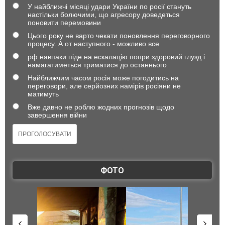
У найближчі місяці удари України по росії стануть
настільки болючими, що агресору доведеться
поновити перемовини
Цього року не варто чекати поновлення переговорного
процесу. А от наступного - можливо все
рф навпаки піде на ескалацію попри здоровий глузд і
намагатиметься триматися до останнього
Найближчим часом росія може погодитись на
переговори, але серйозних намірів росіяни не
матимуть
Вже давно не роблю жодних прогнозів щодо
завершення війни
ФОТО