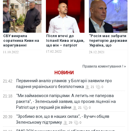
СБУ викрила
Після втечі до
"Росія має забрати
соратника Киви на
Іспанії Кива згадав,
територію держави
коригуванні
що він – патріот
Україна, що
ракетних ударів по
належить їй", –
17.02.2022
11.10.2022
28.12.2021
Дніпру: намагався
народний депутат
виявити локації
Кива в ефірі
ППО. ФОТО
російського
Правила коментування ! »
пропагандистського
НОВИНИ
ток-шоу. ВІДЕО
Первинний аналіз уламків: у Болгарії заявили про
21:42
падіння українського безпілотника
21
0
"Ми займаємося папірцями. А летить не паперова
21:18
ракета", - Зеленський заявив, що просив ліцензії на
Patriot ще у перший рік війни
21
0
"Зробимо все, що в наших силах", - Вучич обіцяв
20:39
Зеленському підтримку
29
0