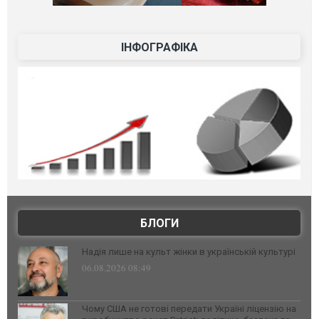
ІНФОГРАФІКА
БЛОГИ
Надія лише на культ жінки в українській культурі
06.08.2026 08:49
Чому США не готові передати Україні ліцензію на