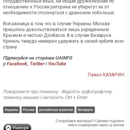
государственный язык, ни общая дружелюбная по
отношению к России риторика не уберегут их от
необходимости столкнуться с драконом побольше.
Вся разница в том, что в случае Украины Москве
пришлось довольствоваться лишь украденным
Крымом и частью Донбасса. А в случае Беларуси
Кремль твердо намерен удержать в своей орбите всю
страну.
Підписуйся на сторінки UAINFO
у
Facebook
,
Twitter
і
YouTube
Павел КАЗАРИН
Повідомити про помилку - Виділіть орфографічну
помилку мишею і натисніть Ctrl + Enter
Украина
Россия
российская агрессия
Беларусь
Сподобався матеріал? Сміливо поділися
ним в соцмережах через ці кнопки