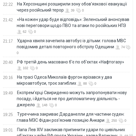
На Херсонщині розширили зону обов’язкової евакуації
22:22
через російський терор
39
0
«На кожен удар буде відповідь»: Зеленський анонсував
21:42
нові переговори щодо ПВО та атаки по російських НПЗ
62
0
Ударна хвиля зачепила автобус із дітьми: голова МВС
21:17
повідомив деталі повторного обстрілу Одещини
74
0
РФ третій день масовано б'є по об'єктах «Нафтогазу»
20:40
102
0
На трасі Одеса Миколаїв фургон врізався у два
20:16
мікроавтобуси, троє загиблих
88
0
Експрем'єрці Свириденко можуть запропонувати нову
19:49
посаду, і йдеться не про дипломатичну діяльність -
джерело
148
0
Туреччина закриває Дарданелли для частини суден:
19:25
глава МЗС Фідан роз'яснив позицію Анкари
250
0
Папа Лев XIV закликав припинити удари по цивільних
19:01
об'єктах у війні РФ проти України - заява Ватикану
68