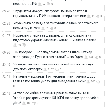
посольства РФ
67
0
Студентам можуть скасувати пенсію по втраті
03:28
годувальника: у ПФУ назвали чотири причини
44
0
Українська розвідка зафіксувала ознаки зростаючого
02:29
песимізму в Росії
91
0
Норвезькі спецназівці привносять «дух вікінгів» у
01:27
підготовку українських військових — Business Insider
80
0
"Ти програєш". Голлівудський актор Ештон Кутчер
00:26
звернувся до Путіна після атаки РФ по Одесі
164
0
Чи варто на телефонi вимикати Wi-Fi на ніч: ось що
23:48
думають експерти
2187
0
Нетаньягу відхилив 15-пунктний план Трампа щодо
23:21
Гази та поставив умову для виведення військ
208
0
«Створює хибне враження рівнозначності»: МЗС
22:49
України розкритикувало ЮНІСЕФ за заяву про загибель
дітей
186
0