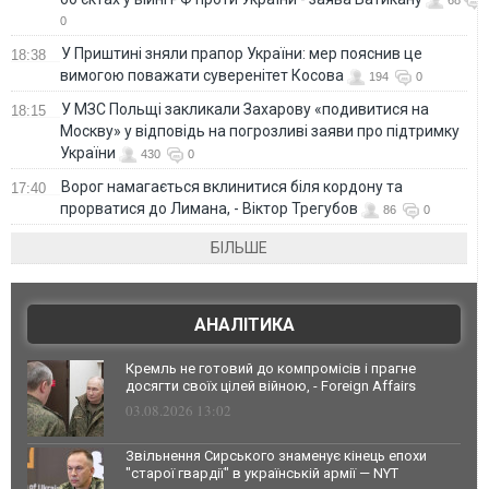
0
У Приштині зняли прапор України: мер пояснив це
18:38
вимогою поважати суверенітет Косова
194
0
У МЗС Польщі закликали Захарову «подивитися на
18:15
Москву» у відповідь на погрозливі заяви про підтримку
України
430
0
Ворог намагається вклинитися біля кордону та
17:40
прорватися до Лимана, - Віктор Трегубов
86
0
БІЛЬШЕ
АНАЛІТИКА
Кремль не готовий до компромісів і прагне
досягти своїх цілей війною, - Foreign Affairs
03.08.2026 13:02
Звільнення Сирського знаменує кінець епохи
"старої гвардії" в українській армії — NYT