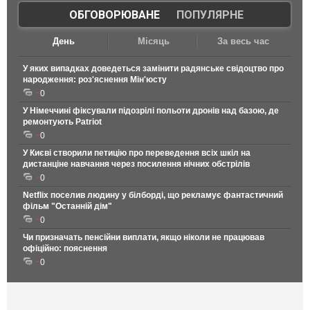
ОБГОВОРЮВАНЕ
|
ПОПУЛЯРНЕ
День
Місяць
За весь час
У яких випадках доведеться замінити радянське свідоцтво про
народження: роз'яснення Мін'юсту
0
У Німеччині фіксували підозрілі польоти дронів над базою, де
ремонтують Patriot
0
У Києві створили петицію про переведення всіх шкіл на
дистанціне навчання через посилення нічних обстрілів
0
Netflix поселив людину у білборді, що рекламує фантастичний
фільм "Останній дім"
0
Чи призначать пенсійни виплати, якщо ніколи не працював
офіційно: пояснення
0