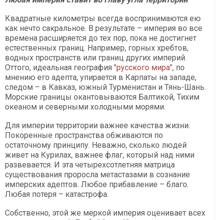
Квадратные километры всегда воспринимаются ею
как нечто сакральное. В результате – империя во все
времена расширяется до тех пор, пока не достигнет
естественных границ. Например, горных хребтов,
водных пространств или границ других империй.
Оттого, идеальная география
"русского мира"
, по
мнению его адепта, упирается в Карпаты на западе,
следом – в Кавказ, южный Турменистан и Тянь-Шань.
Морские границы окантовываются Балтикой, Тихим
океаном и северными холодными морями.
Для империи территории важнее качества жизни.
Покоренные пространства обживаются по
остаточному принципу. Неважно, сколько людей
живет на Курилах, важнее флаг, который над ними
развевается. И эта четырехсотлетняя матрица
существования проросла метастазами в сознание
имперских адептов. Любое прибавление – благо.
Любая потеря – катастрофа.
Собственно, этой же меркой империя оценивает всех