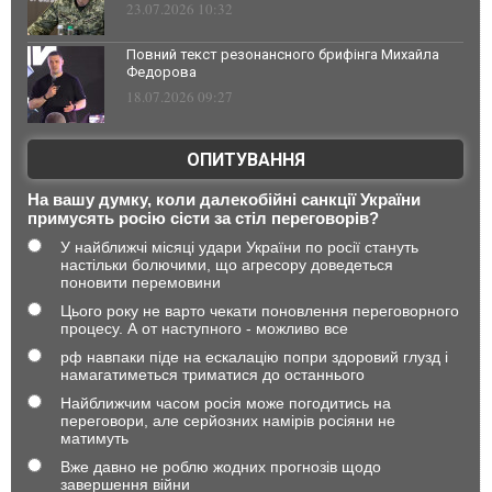
23.07.2026 10:32
Повний текст резонансного брифінга Михайла
Федорова
18.07.2026 09:27
ОПИТУВАННЯ
На вашу думку, коли далекобійні санкції України
примусять росію сісти за стіл переговорів?
У найближчі місяці удари України по росії стануть
настільки болючими, що агресору доведеться
поновити перемовини
Цього року не варто чекати поновлення переговорного
процесу. А от наступного - можливо все
рф навпаки піде на ескалацію попри здоровий глузд і
намагатиметься триматися до останнього
Найближчим часом росія може погодитись на
переговори, але серйозних намірів росіяни не
матимуть
Вже давно не роблю жодних прогнозів щодо
завершення війни