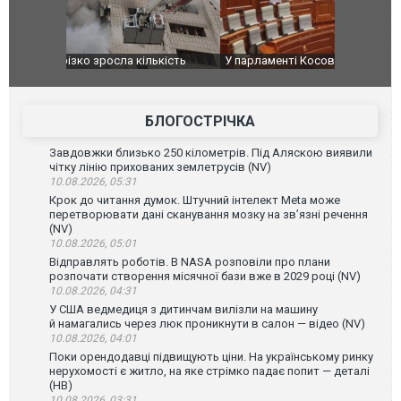
ькість
У парламенті Косово прем'єра закидали яйцями
Приїхав за
до українс
зіркового 
БЛОГОСТРІЧКА
Завдовжки близько 250 кілометрів. Під Аляскою виявили
чітку лінію прихованих землетрусів (NV)
10.08.2026, 05:31
Крок до читання думок. Штучний інтелект Meta може
перетворювати дані сканування мозку на зв’язні речення
(NV)
10.08.2026, 05:01
Відправлять роботів. В NASA розповіли про плани
розпочати створення місячної бази вже в 2029 році (NV)
10.08.2026, 04:31
У США ведмедиця з дитинчам вилізли на машину
й намагались через люк проникнути в салон — відео (NV)
10.08.2026, 04:01
Поки орендодавці підвищують ціни. На українському ринку
нерухомості є житло, на яке стрімко падає попит — деталі
(НВ)
10.08.2026, 03:31