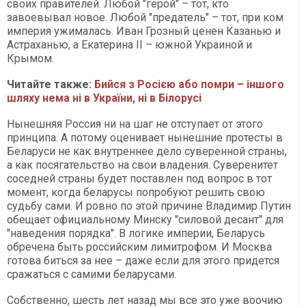
своих правителей. Любой "герой" – тот, кто
завоевывал новое. Любой "предатель" – тот, при ком
империя ужималась. Иван Грозный ценен Казанью и
Астраханью, а Екатерина ІІ – южной Украиной и
Крымом.
Читайте также:
Бийся з Росією або помри – іншого
шляху нема ні в України, ні в Білорусі
Нынешняя Россия ни на шаг не отступает от этого
принципа. А потому оценивает нынешние протесты в
Беларуси не как внутреннее дело суверенной страны,
а как посягательство на свои владения. Суверенитет
соседней страны будет поставлен под вопрос в тот
момент, когда беларусы попробуют решить свою
судьбу сами. И ровно по этой причине Владимир Путин
обещает официальному Минску "силовой десант" для
"наведения порядка". В логике империи, Беларусь
обречена быть российским лимитрофом. И Москва
готова биться за нее – даже если для этого придется
сражаться с самими беларусами.
Собственно, шесть лет назад мы все это уже воочию