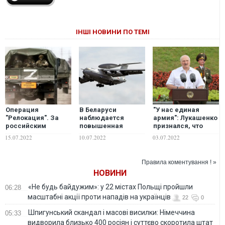
ІНШІ НОВИНИ ПО ТЕМІ
Операция
В Беларуси
"У нас единая
"Релокация". За
наблюдается
армия": Лукашенко
российским
повышенная
признался, что
бизнесом придут
активность
Беларусь
15.07.2022
10.07.2022
03.07.2022
солдаты
российских
поддерживает
самолетов, – СМИ
Россию в войне
Правила коментування ! »
НОВИНИ
«Не будь байдужим»: у 22 містах Польщі пройшли
06:28
масштабні акції проти нападів на українців
22
0
Шпигунський скандал і масові висилки: Німеччина
05:33
видворила близько 400 росіян і суттєво скоротила штат