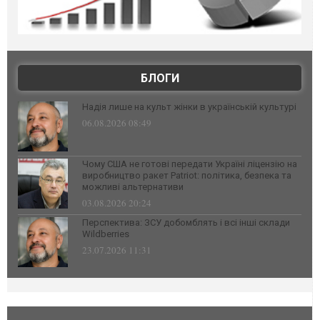
БЛОГИ
Надія лише на культ жінки в українській культурі
06.08.2026 08:49
Чому США не готові передати Україні ліцензію на
виробництво ракет Patriot: політика, безпека та
можливі альтернативи
03.08.2026 20:24
Перспектива: ЗСУ добомблять і всі інші склади
Wildberries
23.07.2026 11:31