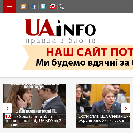
Експослу в США Стефанішині
Підбірка блогожаб та
обрали запобіжний захід
фотоприколів від UAINFO за 7
серпня