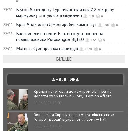
0
В місті Аспендос у Туреччині знайшли 2,2-метрову
23:30
мармурову статую бога лікування
229
0
Брат Анджеліни Джолі зробив камінг-аут
23:02
698
0
Вже вивели на тести: Ferrari готує оновлення
22:33
позашляховика Purosangue. ВІДЕО
172
0
Магнітні бурі: прогноз на вихідні
22:02
1879
0
БІЛЬШЕ
АНАЛІТИКА
Кремль не готовий до компромісів і прагне
досягти своїх цілей війною, - Foreign Affairs
03.08.2026 13:02
Звільнення Сирського знаменує кінець епохи
"старої гвардії" в українській армії — NYT
23.07.2026 10:32