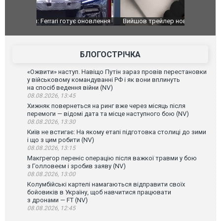
оновлення
Вийшов трейлер нової екранізації легендарного
Зеленський
фільму "Афера Томаса Крауна"
перемовин
БЛОГОСТРІЧКА
«Ожвити» наступ. Навіщо Путін зараз провів перестановки
у військовому командуванні РФ і як вони вплинуть
на спосіб ведення війни (NV)
08.08.2026, 13:45
Хижняк повернеться на ринг вже через місяць після
перемоги — відомі дата та місце наступного бою (NV)
08.08.2026, 13:30
Київ не встигає: На якому етапі підготовка столиці до зими
і що з цим робити (NV)
08.08.2026, 13:15
Макгрегор переніс операцію після важкої травми у бою
з Голловеєм і зробив заяву (NV)
08.08.2026, 13:00
Колумбійські картелі намагаються відправити своїх
бойовиків в Україну, щоб навчитися працювати
з дронами — FT (NV)
08.08.2026, 12:45