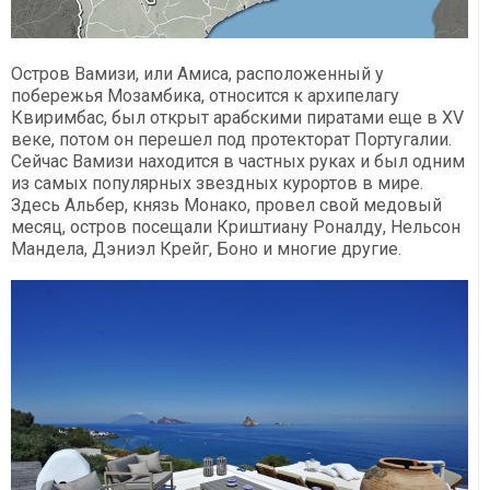
Остров Вамизи, или Амиса, расположенный у
побережья Мозамбика, относится к архипелагу
Квиримбас, был открыт арабскими пиратами еще в XV
веке, потом он перешел под протекторат Португалии.
Сейчас Вамизи находится в частных руках и был одним
из самых популярных звездных курортов в мире.
Здесь Альбер, князь Монако, провел свой медовый
месяц, остров посещали Криштиану Роналду, Нельсон
Мандела, Дэниэл Крейг, Боно и многие другие.