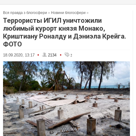
Вся правда з блогосфери
»
Новини блогосфери
»
Террористы ИГИЛ уничтожили
любимый курорт князя Монако,
Криштиану Роналду и Дэниэла Крейга.
ФОТО
•
•
18.09.2020, 13:17
2134
2