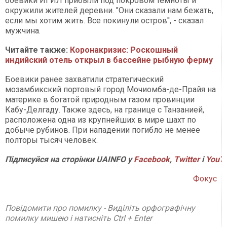
боевики ИГИЛ прибыли под покровом темноты и
окружили жителей деревни. "Они сказали нам бежать,
если мы хотим жить. Все покинули остров'', - сказал
мужчина.
Читайте также:
Коронакризис: Роскошный
индийский отель открыл в бассейне рыбную ферму
Боевики ранее захватили стратегический
мозамбикский портовый город Мочиомба-де-Прайя на
материке в богатой природным газом провинции
Кабу-Делгаду. Также здесь, на границе с Танзанией,
расположена одна из крупнейших в мире шахт по
добыче рубинов. При нападении погибло не менее
полторы тысяч человек.
Підписуйся на сторінки UAINFO у
Facebook
,
Twitter
і
YouT
Фокус
Повідомити про помилку - Виділіть орфографічну
помилку мишею і натисніть Ctrl + Enter