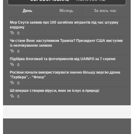
День
Місяць
За весь час
Мер Сеути заявив про 100 загиблих мігрантів під час штурму
кордону
0
Чи стане Венс наступником Трампа? Президент США виступив
із неочікуваною заявою
0
Підбірка блогожаб та фотоприколів від UAINFO за 7 серпня
0
Росіяни почали використовувати значно більшу версію дрона
"Гербера", - "Флеш"
0
ШІ вперше створив віруси, яких не існує в природі
0