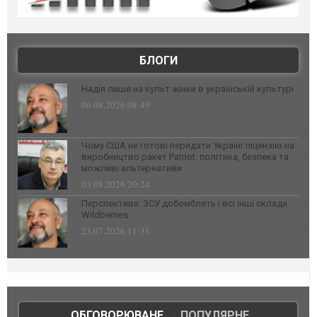
БЛОГИ
Надія лише на культ жінки в українській культурі
06.08.2026 08:49
Чому США не готові передати Україні ліцензію на
виробництво ракет Patriot: політика, безпека та
можливі альтернативи
03.08.2026 20:24
Перспектива: ЗСУ добомблять і всі інші склади
Wildberries
23.07.2026 11:31
ОБГОВОРЮВАНЕ
|
ПОПУЛЯРНЕ