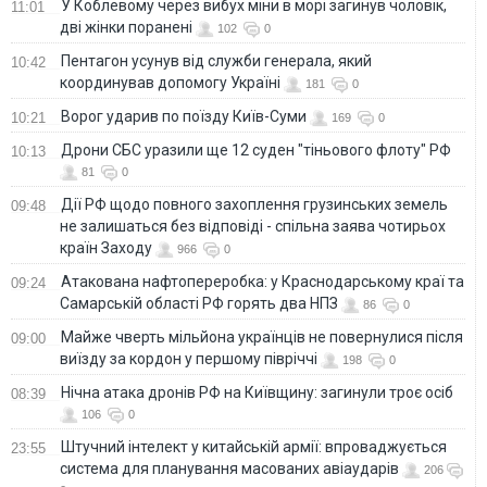
У Коблевому через вибух міни в морі загинув чоловік,
11:01
дві жінки поранені
102
0
Пентагон усунув від служби генерала, який
10:42
координував допомогу Україні
181
0
Ворог ударив по поїзду Київ-Суми
10:21
169
0
Дрони СБС уразили ще 12 суден "тіньового флоту" РФ
10:13
81
0
Дії РФ щодо повного захоплення грузинських земель
09:48
не залишаться без відповіді - спільна заява чотирьох
країн Заходу
966
0
Атакована нафтопереробка: у Краснодарському краї та
09:24
Самарській області РФ горять два НПЗ
86
0
Майже чверть мільйона українців не повернулися після
09:00
виїзду за кордон у першому півріччі
198
0
Нічна атака дронів РФ на Київщину: загинули троє осіб
08:39
106
0
Штучний інтелект у китайській армії: впроваджується
23:55
система для планування масованих авіаударів
206