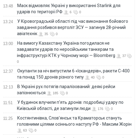
Маск відмовляє Україні у використанні Starlink для
13:48
ударів по території РФ
6
0
У Кіровоградській області під час виконання бойового
13:24
завдання розбився вертоліт ЗСУ — загинув 28-річний
авіатехнік
35
0
На вимогу Казахстану Україна погодилася не
13:00
завдавати ударів по неросійським танкерам та
інфраструктурі КТК у Чорному морі — Bloomberg
37
0
Окупанти за ніч випустили 6 «Іскандерів», ракети С-400
12:37
та понад 150 дронів різного типу
40
0
В Україні рух потягів паралізований: деякі рейси
12:13
запізнюються
185
0
У будинок влучили п'ять дронів: подробиці удару по
11:51
Київській області, де загинули люди
176
0
Костянтинівка, Слов'янськ та Краматорськ стануть
11:25
головними цілями осіннього наступу РФ - Максим Жорін
63
0