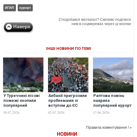
ИГИЛ
курорт
Сподобався матеріал? Сміливо поділися
ним в соцмережах через ці кнопки
ІНШІ НОВИНИ ПО ТЕМІ
У Туреччині лісові
Албанії пригрозили
Раптова повінь
пожежі охопили
проблемами зі
накрила
популярний
вступом до ЄС
популярний курорт
середземноморський
через курорт для
в Іспанії: людей
30.07.2026
02.07.2026
17.06.2026
курорт
зятя Трампа
зносило потоками
води. ВІДЕО
Правила коментування ! »
НОВИНИ