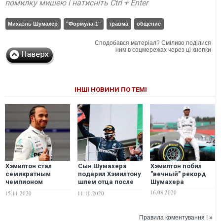
помилку мишею і натисніть Ctrl + Enter
Михаэль Шумахер
"Формула-1"
травма
общение
Сподобався матеріал? Сміливо поділися
ним в соцмережах через ці кнопки
ІНШІ НОВИНИ ПО ТЕМІ
Хэмилтон стал
Сын Шумахера
Хэмилтон побил
семикратным
подарил Хэмилтону
"вечный" рекорд
чемпионом
шлем отца после
Шумахера
"Формулы-1" и
рекордной победы
16.08.2020
15.11.2020
11.10.2020
догнал Шумахера
британца. ВИДЕО
по титулам
Правила коментування ! »