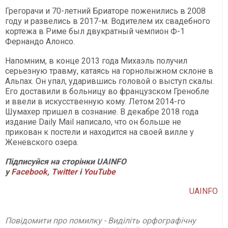
Грегорачи и 70-летний Бриаторе поженились в 2008
году и развелись в 2017-м. Водителем их свадебного
кортежа в Риме был двукратный чемпион Ф-1
Фернандо Алонсо.
Напомним, в конце 2013 года Михаэль получил
серьезную травму, катаясь на горнолыжном склоне в
Альпах. Он упал, ударившись головой о выступ скалы.
Его доставили в больницу во французском Гренобле
и ввели в искусственную кому. Летом 2014-го
Шумахер пришел в сознание. В декабре 2018 года
издание Daily Mail написало, что он больше не
прикован к постели и находится на своей вилле у
Женевского озера.
Підписуйся на сторінки UAINFO
у
Facebook
,
Twitter
і
YouTube
UAINFO
Повідомити про помилку - Виділіть орфографічну