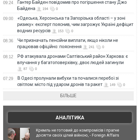
Гантер Байден повідомив про погіршення стану Джо
09:24
Байдена
194
0
«Одеська, Херсонська та Запорізька області – у зоні
09:00
ризику»: експерт пояснив, чим загрожує Україні дефіцит
водних ресурсів
153
0
Чи призначать пенсійни виплати, якщо ніколи не
08:36
працював офіційно: пояснення
241
0
РФ атакувала дронами Салтівський район Харкова: є
08:12
влучання у багатоповерхівку, двоє людей загинули
87
0
В Одесі пролунали вибухи та почалися перебої зі
07:29
світлом: місто під ударом дронів та ракет
149
0
БІЛЬШЕ
АНАЛІТИКА
Кремль не готовий до компромісів і прагне
досягти своїх цілей війною, - Foreign Affairs