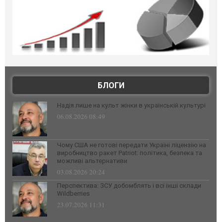
БЛОГИ
Надія лише на культ жінки в українській культурі
06.08.2026 08:49
Чому США не готові передати Україні ліцензію на
виробництво ракет Patriot: політика, безпека та
можливі альтернативи
03.08.2026 20:24
Перспектива: ЗСУ добомблять і всі інші склади
Wildberries
23.07.2026 11:31