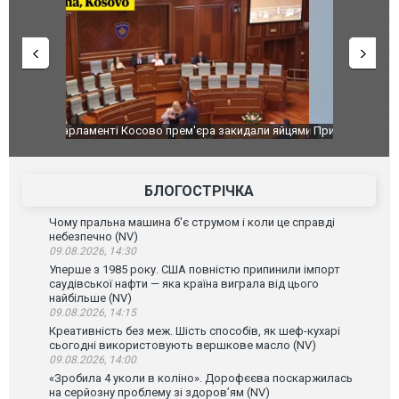
идали яйцями
Приїхав за паспортом та квартирою": у полон
Одесу накр
до українських військових потрапив тезка
ураганним 
зіркового футболіста Мохамеда Салаха
БЛОГОСТРІЧКА
Чому пральна машина б'є струмом і коли це справді
небезпечно (NV)
09.08.2026, 14:30
Уперше з 1985 року. США повністю припинили імпорт
саудівської нафти — яка країна виграла від цього
найбільше (NV)
09.08.2026, 14:15
Креативність без меж. Шість способів, як шеф-кухарі
сьогодні використовують вершкове масло (NV)
09.08.2026, 14:00
«Зробила 4 уколи в коліно». Дорофєєва поскаржилась
на серйозну проблему зі здоров’ям (NV)