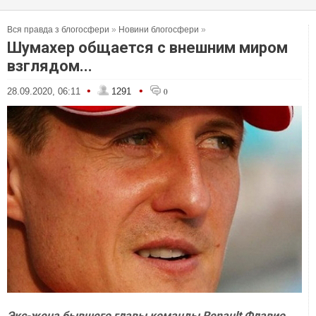
Вся правда з блогосфери
»
Новини блогосфери
»
Шумахер общается с внешним миром
взглядом...
•
•
28.09.2020, 06:11
1291
0
Экс-жена бывшего главы команды Renault Флавио