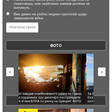
переговори, але серйозних намірів росіяни не
матимуть
Вже давно не роблю жодних прогнозів щодо
завершення війни
ФОТО
по Сумах,
За 2000 кілометрів від кордону з Україною: в
"Мої іграш
траждали
Єкатеринбурзі після атаки дронів загорівся
суперкарів
ВІДЕО
ині. ФОТО
склад Wildberries. ФОТО. ВІДЕО