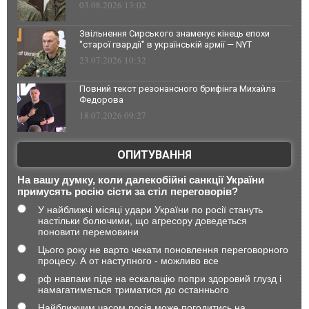
03.08.2026 13:02
Звільнення Сирського знаменує кінець епохи
"старої гвардії" в українській армії — NYT
23.07.2026 10:32
Повний текст резонансного брифінга Михайла
Федорова
18.07.2026 09:27
ОПИТУВАННЯ
На вашу думку, коли далекобійні санкції України
примусять росію сісти за стіл переговорів?
У найближчі місяці удари України по росії стануть
настільки болючими, що агресору доведеться
поновити перемовини
Цього року не варто чекати поновлення переговорного
процесу. А от наступного - можливо все
рф навпаки піде на ескалацію попри здоровий глузд і
намагатиметься триматися до останнього
Найближчим часом росія може погодитись на