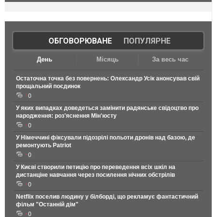
ОБГОВОРЮВАНЕ
|
ПОПУЛЯРНЕ
День
Місяць
За весь час
Остаточна точка без повернень: Олександр Усік анонсував свій
прощальний поєдинок
0
У яких випадках доведеться замінити радянське свідоцтво про
народження: роз'яснення Мін'юсту
0
У Німеччині фіксували підозрілі польоти дронів над базою, де
ремонтують Patriot
0
У Києві створили петицію про переведення всіх шкіл на
дистанціне навчання через посилення нічних обстрілів
0
Netflix поселив людину у білборді, що рекламує фантастичний
фільм "Останній дім"
0