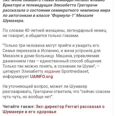
Бриаторе и телеведущая Элизабетта Грегорачи
рассказала о состоянии семикратного чемпиона мира
по автогонкам в классе "Формула-1" Михаэля
Шумахера.
По словам 40-летней женщины, легендарный немец
не говорит, а общается только глазами.
"Только три человека могут прийти и увидеть его.
Семья переехала в Испанию, и жена устроила для
Михаэля в доме больницу. Машина, управляемая
движением глаз – единственный способ общения.
Только так можно понять, в сознании ли Шуми", –
цитирует Элизабетту
издание
Sportmediaset,
информирует
UAINFO.org
.
На уточняющий вопрос, может ли Шумахер
разговаривать, Грегорачи ответила, что "сейчас совсем
чуть-чуть, но вообще нет".
Читайте также:
Экс-директор Ferrari рассказал о
Шумахере и его здоровье