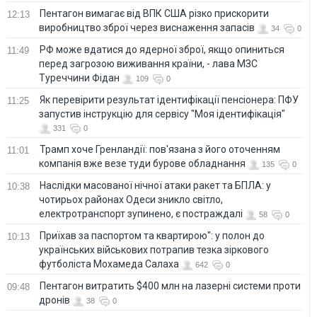
Пентагон вимагає від ВПК США різко прискорити
12:13
виробництво зброї через виснаження запасів
34
0
РФ може вдатися до ядерної зброї, якщо опиниться
11:49
перед загрозою виживання країни, - лава МЗС
Туреччини Фідан
109
0
Як перевірити результат ідентифікації пенсіонера: ПФУ
11:25
запустив інструкцію для сервісу "Моя ідентифікація"
331
0
Трамп хоче Гренландії: пов'язана з його оточенням
11:01
компанія вже везе туди бурове обладнання
135
0
Наслідки масованої нічної атаки ракет та БПЛА: у
10:38
чотирьох районах Одеси зникло світло,
електротранспорт зупинено, є постраждалі
58
0
Приїхав за паспортом та квартирою": у полон до
10:13
українських військових потрапив тезка зіркового
футболіста Мохамеда Салаха
642
0
Пентагон витратить $400 млн на лазерні системи проти
09:48
дронів
38
0