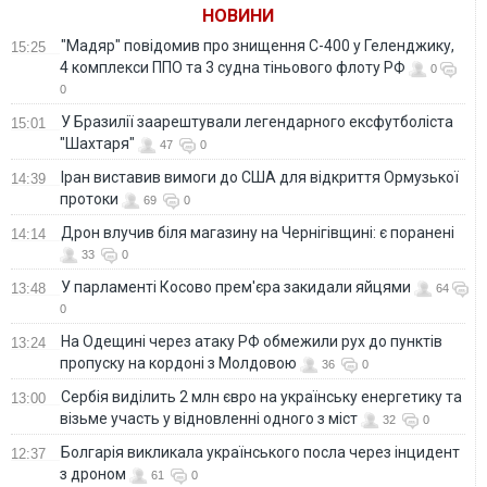
НОВИНИ
"Мадяр" повідомив про знищення С-400 у Геленджику,
15:25
4 комплекси ППО та 3 судна тіньового флоту РФ
0
0
У Бразилії заарештували легендарного ексфутболіста
15:01
"Шахтаря"
47
0
Іран виставив вимоги до США для відкриття Ормузької
14:39
протоки
69
0
Дрон влучив біля магазину на Чернігівщині: є поранені
14:14
33
0
У парламенті Косово прем'єра закидали яйцями
13:48
64
0
На Одещині через атаку РФ обмежили рух до пунктів
13:24
пропуску на кордоні з Молдовою
36
0
Сербія виділить 2 млн євро на українську енергетику та
13:00
візьме участь у відновленні одного з міст
32
0
Болгарія викликала українського посла через інцидент
12:37
з дроном
61
0