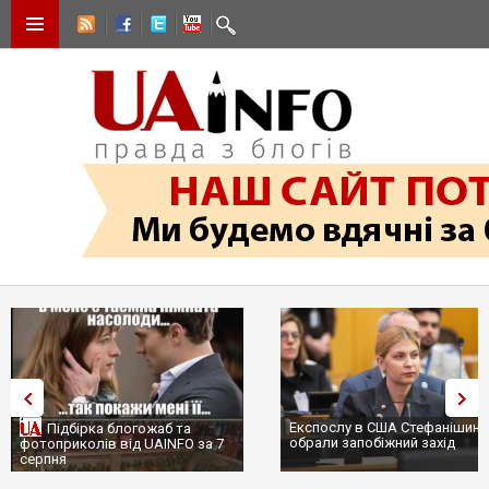
Експослу в США Стефанішині
Підбірка блогожаб та
обрали запобіжний захід
фотоприколів від UAINFO за 7
серпня