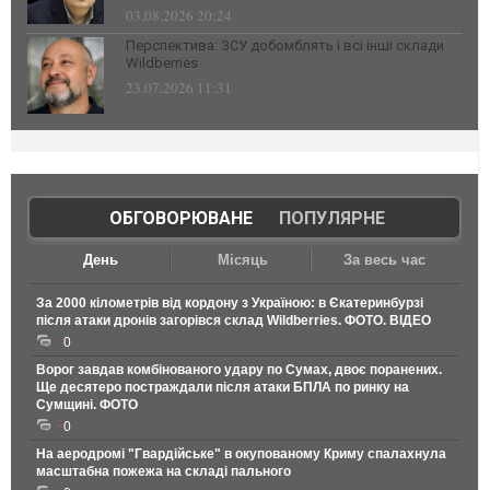
03.08.2026 20:24
Перспектива: ЗСУ добомблять і всі інші склади
Wildberries
23.07.2026 11:31
ОБГОВОРЮВАНЕ
|
ПОПУЛЯРНЕ
День
Місяць
За весь час
За 2000 кілометрів від кордону з Україною: в Єкатеринбурзі
після атаки дронів загорівся склад Wildberries. ФОТО. ВІДЕО
0
Ворог завдав комбінованого удару по Сумах, двоє поранених.
Ще десятеро постраждали після атаки БПЛА по ринку на
Сумщині. ФОТО
0
На аеродромі "Гвардійське" в окупованому Криму спалахнула
масштабна пожежа на складі пального