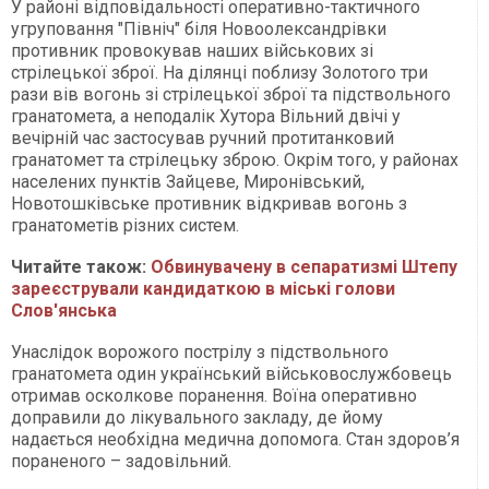
У районі відповідальності оперативно-тактичного
угруповання "Північ" біля Новоолександрівки
противник провокував наших військових зі
стрілецької зброї. На ділянці поблизу Золотого три
рази вів вогонь зі стрілецької зброї та підствольного
гранатомета, а неподалік Хутора Вільний двічі у
вечірній час застосував ручний протитанковий
гранатомет та стрілецьку зброю. Окрім того, у районах
населених пунктів Зайцеве, Миронівський,
Новотошківське противник відкривав вогонь з
гранатометів різних систем.
Читайте також:
Обвинувачену в сепаратизмі Штепу
зареєстрували кандидаткою в міські голови
Слов'янська
Унаслідок ворожого пострілу з підствольного
гранатомета один український військовослужбовець
отримав осколкове поранення. Воїна оперативно
доправили до лікувального закладу, де йому
надається необхідна медична допомога. Стан здоров’я
пораненого – задовільний.