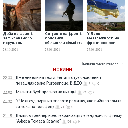
Доба на фронті:
Ситуація на фронті:
У День
зафіксовано 15
бойовики
Незалежності на
порушень
збільшили кількість
фронті росіяни
перемир’я з боку
обстрілів, двоє
вбили українського
28.10.2021
23.09.2021
25.08.2021
терористів. Один
військових
військового, ще
український
отримали
двоє – поранені
військовий загинув
поранення
Правила коментування ! »
НОВИНИ
Вже вивели на тести: Ferrari готує оновлення
22:33
позашляховика Purosangue. ВІДЕО
7
0
Магнітні бурі: прогноз на вихідні
22:02
24
0
У Чехії суд вирішив вислати росіянку, яка вийшла заміж
21:32
за чеха по телефону
71
0
Вийшов трейлер нової екранізації легендарного фільму
21:15
"Афера Томаса Крауна"
54
0