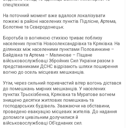
спецтехніки.
На поточний момент вже вдалося локалізувати
пожежі в районі населених пунктів Підлісне, Артема,
Болотяне та Сєвєродонецьк.
Боротьба із вогняною стихією триває поблизу
населених пунктів Новоолександрівка та Кряківка. На
ділянках між населеними пунктами Половинкине –
Байдівка та Артема – Малинове – Піщане
військовослужбовці Збройних Сил України разом з
представниками ДСНС відрізають шляхи поширення
вогню до осель місцевих мешканців.
Утім, через сильний поривчастий вітер вогонь дістався
до помешкань мирних мешканців. У населених
пунктах Трьохізбенка, Кряківка та Муратове вогнем
знищено десятки житлових помешкань та
господарських будівель. Зважаючи на обставини,
проведено евакуацію місцевих жителів. До надання
допомоги цивільним долучилися й
військовослужбовці Об’єднаних сил.