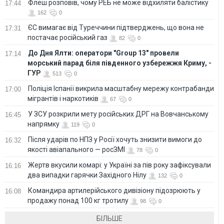
Флеш розповів, чому РЕБ не може відхиляти балістику
17:44
162
0
ЄС вимагає від Туреччини підтверджень, що вона не
17:31
постачає російський газ
82
0
До Дня Ялти: оператори "Group 13" провели
17:14
морський парад біля південного узбережжя Криму, -
ГУР
513
0
Поліція Іспанії викрила масштабну мережу контрабанди
17:00
мігрантів і наркотиків
67
0
У ЗСУ розкрили мету російських ДРГ на Вовчанському
16:45
напрямку
119
0
Після ударів по НПЗ у Росії хочуть знизити вимоги до
16:32
якості авіапального — росЗМІ
78
0
Жертв вкусили комарі: у Україні за пів року зафіксували
16:16
два випадки гарячки Західного Нілу
132
0
Командира артилерійського дивізіону підозрюють у
16:08
продажу понад 100 кг тротилу
98
0
БІЛЬШЕ