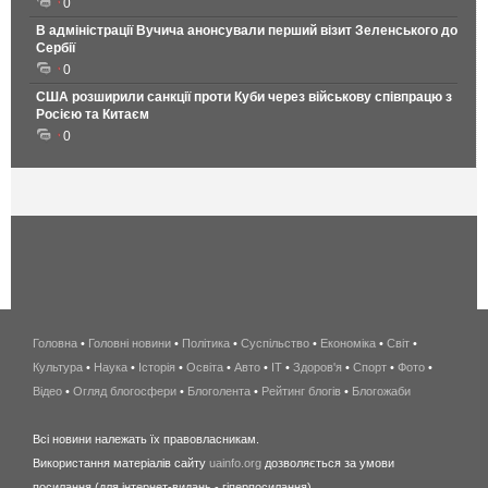
0
В адміністрації Вучича анонсували перший візит Зеленського до
Сербії
0
США розширили санкції проти Куби через військову співпрацю з
Росією та Китаєм
0
Головна
•
Головні новини
•
Політика
•
Суспільство
•
Економіка
беспроводной
•
Світ
•
Культура
•
Наука
•
Історія
•
Освіта
•
Авто
•
IT
•
Здоров'я
интернет
•
Спорт
•
Фото
•
Відео
•
Огляд блогосфери
•
Блоголента
•
Рейтинг блогів
киев
•
Блогожаби
и
Всі новини належать їх правовласникам.
область
Використання матеріалів сайту
uainfo.org
дозволяється за умови
wimax
посилання (для інтернет-видань - гіперпосилання).
интернет