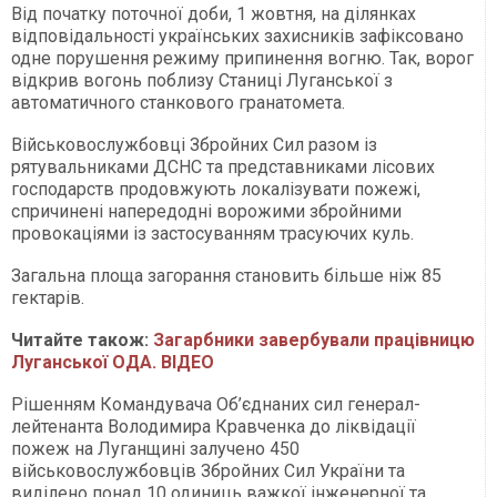
Від початку поточної доби, 1 жовтня, на ділянках
відповідальності українських захисників зафіксовано
одне порушення режиму припинення вогню. Так, ворог
відкрив вогонь поблизу Станиці Луганської з
автоматичного станкового гранатомета.
Військовослужбовці Збройних Сил разом із
рятувальниками ДСНС та представниками лісових
господарств продовжують локалізувати пожежі,
спричинені напередодні ворожими збройними
провокаціями із застосуванням трасуючих куль.
Загальна площа загорання становить більше ніж 85
гектарів.
Читайте також:
Загарбники завербували працівницю
Луганської ОДА. ВІДЕО
Рішенням Командувача Об’єднаних сил генерал-
лейтенанта Володимира Кравченка до ліквідації
пожеж на Луганщині залучено 450
військовослужбовців Збройних Сил України та
виділено понад 10 одиниць важкої інженерної та