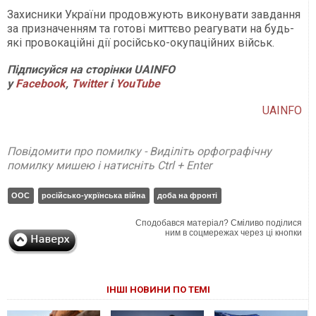
Захисники України продовжують виконувати завдання
за призначенням та готові миттєво реагувати на будь-
які провокаційні дії російсько-окупаційних військ.
Підписуйся на сторінки UAINFO
у
Facebook
,
Twitter
і
YouTube
UAINFO
Повідомити про помилку - Виділіть орфографічну
помилку мишею і натисніть Ctrl + Enter
ООС
російсько-укрїнська війна
доба на фронті
Сподобався матеріал? Сміливо поділися
ним в соцмережах через ці кнопки
ІНШІ НОВИНИ ПО ТЕМІ