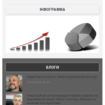
ІНФОГРАФІКА
БЛОГИ
Надія лише на культ жінки в українській культурі
06.08.2026 08:49
Чому США не готові передати Україні ліцензію на
виробництво ракет Patriot: політика, безпека та
можливі альтернативи