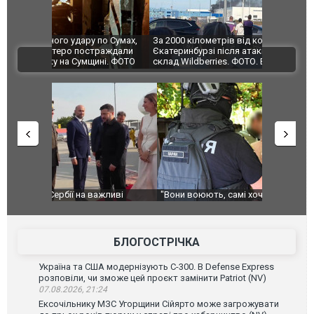
по Сумах,
За 2000 кілометрів від кордону з Україною: в
"Мої іграш
траждали
Єкатеринбурзі після атаки дронів загорівся
суперкарів
ВІДЕО
ині. ФОТО
склад Wildberries. ФОТО. ВІДЕО
ливі
"Вони воюють, самі хочуть воювати, бо дурні": у
В окупован
Чернівцях водія маршрутки звільнили після
порт: над 
зневажливих слів про українських захисників.
ВІДЕО
ВІДЕО
БЛОГОСТРІЧКА
Україна та США модернізують С-300. В Defense Express
розповіли, чи зможе цей проєкт замінити Patriot (NV)
07.08.2026, 21:24
Ексочільнику МЗС Угорщини Сійярто може загрожувати