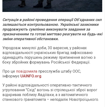
Ситуація в районі проведення операції Об’єднаних сил
залишається контрольованою. Українські захисники
продовжують сумлінно виконувати завдання за
призначенням та готові миттєво реагувати на будь-які
зміни оперативної обстановки.
Упродовж минулої доби, 30 вересня, у районах
відповідальності українських бригад зафіксовано
одинадцять порушень режиму припинення вогню з
боку збройних формувань Російської Федерації.
Про це
повідомила
пресслужба штабу ООС,
інформує
UAINFO.org
.
У районі відповідальності оперативно-тактичного
угруповання "Схід" вогонь зі стрілецької зброї ворог
відкривав поблизу Авдіївки, а з автоматичного
станкового гранатомета – неподалік Новотроїцького.