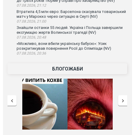
до трьох років тюрми у справі про хабарництво (NV)
07.08.2026, 21:12
Втратила 4,5 млн євро: Барселона скасувала товариський
матч у Марокко через ситуацію в Сеуті (NV)
07.08.2026, 21:00
Знайшли останки 55 людей. Україна і Польща завершили
ексгумацію жертв Волинської трагедії (NV)
07.08.2026, 20:48
«Можливо, вони вбили українську бабусю»: Усик
розкритикував повернення Росії до Олімпіади (NV)
07.08.2026, 20:36
БЛОГОЖАБИ