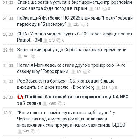
Спека ще затримується: в Укргідрометцентрі розповіли,
21:00
якою завтра буде погода в Україні
112
0
Найкращий футболіст ЧС-2026 відмовив "Реалу" заради
20:33
переходу в "Барселону"
121
0
США і Україна модернізують С-300 через дефіцит ракет
20:00
Patriot, - ЗМІ
178
0
Зеленський прибув до Сербії на важливі перемовини
19:44
101
0
Наталія Могилевська стала другою тренеркою 14-го
19:33
сезону шоу "Голос країни"
80
0
Російська еліта боїться ФСБ, яка дедалі більше
19:00
виходить з-під контролю, - Bloomberg
209
0
Підбірка блогожаб та фотоприколів від UAINFO
18:30
за 7 серпня
7960
0
"Вони воюють, самі хочуть воювати, бо дурні": у
18:01
Чернівцях водія маршрутки звільнили після
зневажливих слів про українських захисників. ВІДЕО
242
0