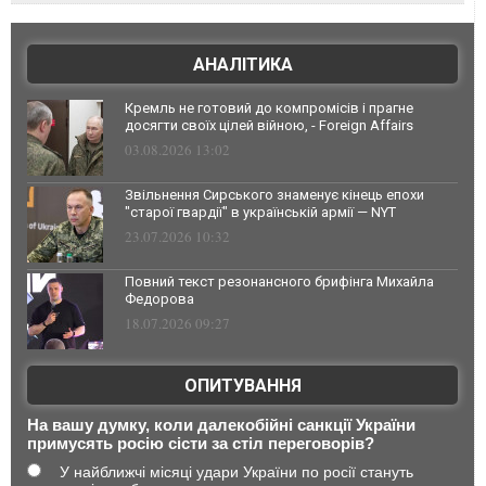
АНАЛІТИКА
Кремль не готовий до компромісів і прагне
досягти своїх цілей війною, - Foreign Affairs
03.08.2026 13:02
Звільнення Сирського знаменує кінець епохи
"старої гвардії" в українській армії — NYT
23.07.2026 10:32
Повний текст резонансного брифінга Михайла
Федорова
18.07.2026 09:27
ОПИТУВАННЯ
На вашу думку, коли далекобійні санкції України
примусять росію сісти за стіл переговорів?
У найближчі місяці удари України по росії стануть