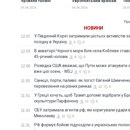
провели таємні
європейським країнам
160
переговори щодо
розмінувати Ормузьку
ком
05.08.2026
04.08.2026
28.0
України у Відні, -
протоку — Bloomberg
Bloomberg
Пра
НОВИНИ
У Південній Кореї затримали шістьох активістів 
12:07
поїздку в Україну
0
0
В акваторії Чорного моря біля села Коблеве ставс
12:03
45-річний чоловік
6
0
Розвідка США вважає, що Путін може атакувати о
12:00
вже цієї осені, - WSJ
6
0
Санкції, порти, паливо: як логіст Євгеній Шимченк
11:55
перевезення на різних ринках
12
0
У Греції хочуть, щоб Трамп допоміг відібрати у Б
11:51
скульптури Парфенону
17
0
СБУ затримала агентів рф, які коригували удари 
11:43
Миколаєву
11
0
РФ формує бойові підрозділи з українських полоне
11:31