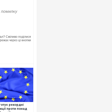
у помилку
ал? Сміливо поділися
режах через ці кнопки
готує рекордні
кції проти понад