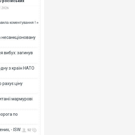
0 російських
паній, - Bloomberg
7.2026
вила коментування ! »
за несанкціоновану
я вибух: загинув
дну з країн НАТО
о рахує ціну
ританії мармурові
ворога по
них, - ISW
92