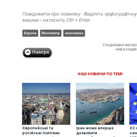
Повідомити про помилку - Виділіть орфографічн
мишею і натисніть Ctrl + Enter
Европа
Bloomberg
экономика
Сподобався матері
ним в соцме
ІНШІ НОВИНИ ПО ТЕМІ
Європейські та
Іран може вперше
ЄС 
російські політики
дозволити
сан