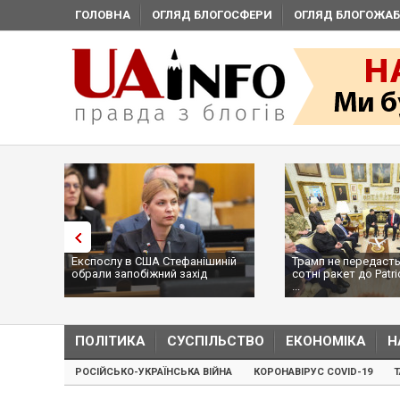
ГОЛОВНА
ОГЛЯД БЛОГОСФЕРИ
ОГЛЯД БЛОГОЖАБ
Експослу в США Стефанішиній
Трамп не передасть
обрали запобіжний захід
сотні ракет до Patri
...
ПОЛІТИКА
СУСПІЛЬСТВО
ЕКОНОМІКА
Н
РОСІЙСЬКО-УКРАЇНСЬКА ВІЙНА
КОРОНАВІРУС COVID-19