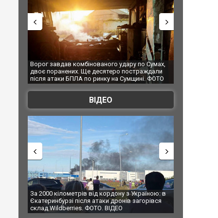
 Сумах,
За 2000 кілометрів від кордону з Україною: в
"Мої іграшки"
ждали
Єкатеринбурзі після атаки дронів загорівся
суперкарів в
. ФОТО
склад Wildberries. ФОТО. ВІДЕО
ВІДЕО
їною: в
В Таїланді футболіст загинув від удару
Топпосадовцю
рівся
блискавки під час матчу: ще 12 людей
підозру
постраждали. ВІДЕО