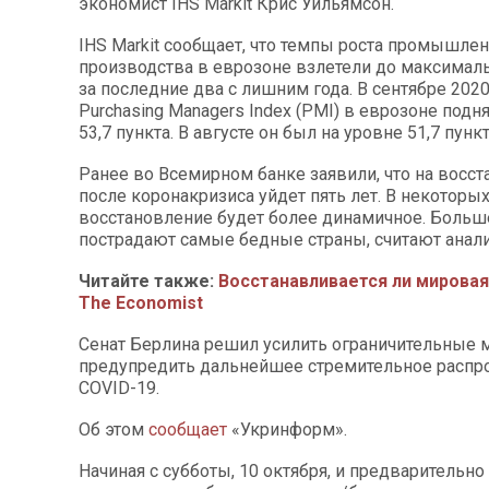
экономист IHS Markit Крис Уильямсон.
IHS Markit сообщает, что темпы роста промышле
производства в еврозоне взлетели до максимал
за последние два с лишним года. В сентябре 2020
Purchasing Managers Index (PMI) в еврозоне подн
53,7 пункта. В августе он был на уровне 51,7 пункт
Ранее во Всемирном банке заявили, что на восс
после коронакризиса уйдет пять лет. В некоторых
восстановление будет более динамичное. Больш
пострадают самые бедные страны, считают анали
Читайте также:
Восстанавливается ли мировая
The Economist
Сенат Берлина решил усилить ограничительные 
предупредить дальнейшее стремительное распр
COVID-19.
Об этом
сообщает
«Укринформ».
Начиная с субботы, 10 октября, и предварительно