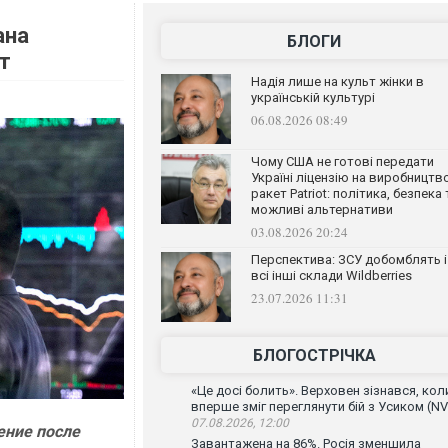
ана
БЛОГИ
т
Надія лише на культ жінки в
українській культурі
06.08.2026 08:49
Чому США не готові передати
Україні ліцензію на виробництв
ракет Patriot: політика, безпека 
можливі альтернативи
03.08.2026 20:24
Перспектива: ЗСУ добомблять і
всі інші склади Wildberries
23.07.2026 11:31
БЛОГОСТРІЧКА
«Це досі болить». Верховен зізнався, кол
вперше зміг переглянути бій з Усиком (NV
07.08.2026, 12:00
ение после
Завантажена на 86%. Росія зменшила