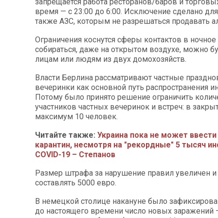
запрещается работа ресторанов/баров и торговых
время — с 23:00 до 6:00. Исключение сделано для
также АЗС, которым не разрешаться продавать а
Ограничения коснутся сферы контактов в ночное
собираться, даже на открытом воздухе, можно бу
лицам или людям из двух домохозяйств.
Власти Берлина рассматривают частные праздно
вечеринки как основной путь распространения и
Потому было принято решение ограничить колич
участников частных вечеринок и встреч: в закр
максимум 10 человек.
Читайте также:
Украина пока не может ввести
карантин, несмотря на "рекордные" 5 тысяч 
COVID-19 – Степанов
Размер штрафа за нарушение правил увеличен и
составлять 5000 евро.
В немецкой столице накануне было зафиксиров
до настоящего времени число новых заражений —