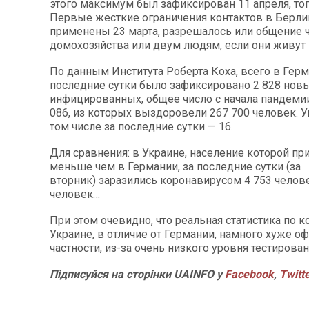
этого максимум был зафиксирован 11 апреля, тог
Первые жесткие ограничения контактов в Берл
применены 23 марта, разрешалось или общение 
домохозяйства или двум людям, если они живут 
По данным Института Роберта Коха, всего в Герм
последние сутки было зафиксировано 2 828 нов
инфицированных, общее число с начала пандеми
086, из которых выздоровели 267 700 человек. У
том числе за последние сутки — 16.
Для сравнения: в Украине, население которой п
меньше чем в Германии, за последние сутки (за
вторник) заразились коронавирусом 4 753 челове
человек…
При этом очевидно, что реальная статистика по к
Украине, в отличие от Германии, намного хуже о
частности, из-за очень низкого уровня тестирова
Підписуйся на сторінки UAINFO у
Facebook
,
Twitt