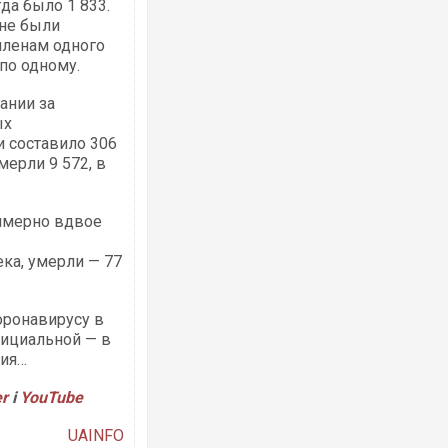
да было 1 833.
ине были
членам одного
по одному.
ании за
ых
и составило 306
мерли 9 572, в
римерно вдвое
ка, умерли — 77
оронавирусу в
фициальной — в
ния…
er
і
YouTube
UAINFO