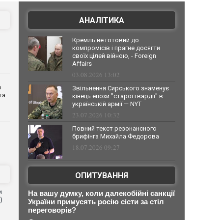
АНАЛІТИКА
Кремль не готовий до
компромісів і прагне досягти
своїх цілей війною, - Foreign
Affairs
03.08.2026 13:02
о
Звільнення Сирського знаменує
та
кінець епохи "старої гвардії" в
українській армії — NYT
23.07.2026 10:32
Повний текст резонансного
брифінга Михайла Федорова
18.07.2026 09:27
ОПИТУВАННЯ
и
На вашу думку, коли далекобійні санкції
)
України примусять росію сісти за стіл
переговорів?