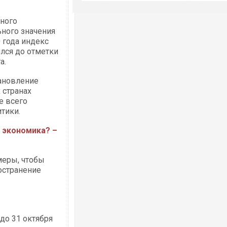
нного
ьного значения
 года индекс
ялся до отметки
а.
тановление
 странах
е всего
тики.
 экономика? –
меры, чтобы
остранение
 до 31 октября