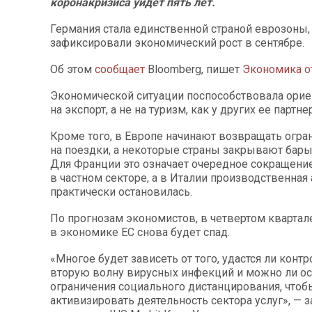
коронакризиса уйдет пять лет.
Германия стала единственной страной еврозоны,
зафиксировали экономический рост в сентябре.
Об этом
сообщает
Bloomberg, пишет
Экономика о
Экономической ситуации поспособствовала орие
на экспорт, а не на туризм, как у других ее партне
Кроме того, в Европе начинают возвращать огра
на поездки, а некоторые страны закрывают бары
Для Франции это означает очередное сокращени
в частном секторе, а в Италии производственная
практически остановилась.
По прогнозам экономистов, в четвертом квартал
в экономике ЕС снова будет спад.
«Многое будет зависеть от того, удастся ли конт
вторую волну вирусных инфекций и можно ли ос
ограничения социального дистанцирования, чтоб
активизировать деятельность сектора услуг», — 