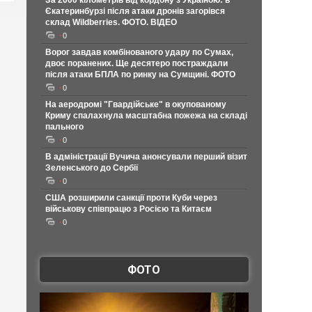
За 2000 кілометрів від кордону з Україною: в
Єкатеринбурзі після атаки дронів загорівся
склад Wildberries. ФОТО. ВІДЕО
0
Ворог завдав комбінованого удару по Сумах,
двоє поранених. Ще десятеро постраждали
після атаки БПЛА по ринку на Сумщині. ФОТО
0
На аеродромі "Гвардійське" в окупованому
Криму спалахнула масштабна пожежа на складі
пального
0
В адміністрації Вучича анонсували перший візит
Зеленського до Сербії
0
США розширили санкції проти Куби через
військову співпрацю з Росією та Китаєм
0
ФОТО