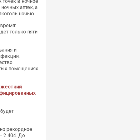
 точек в ночное
 ночных аптек, а
лкоголь ночью.
 время:
дет только пяти
Ворог завдав комбінованого удару по
двоє поранених. Ще десятеро постра
вания и
після атаки БПЛА по ринку на Сумщині
нфекции.
ество
ытых помещениях
 жесткий
инфицированных
 будет
За 2000 кілометрів від кордону з Укра
ано рекордное
Єкатеринбурзі після атаки дронів заго
склад Wildberries. ФОТО. ВІДЕО
 2 404. До