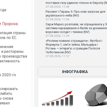
поставки газу єдиною гілкою в Європу (
07.08.2026, 11:48
 где
Рассвет і Герань-5. Про нові загрози для
українського неба (NV)
07.08.2026, 11:36
т Пророка
.
Серж Марко розповів, чи спрацювала у 
система нарахування є-балів за ураження
ворожих солдат і техніки (NV)
нтация страны
07.08.2026, 11:24
ров по ЕС.
«Росіяни повинні страждати». Футбол і
Формула-1, сім'я і війна, Мальдера і
ничения
Ротань — інтерв'ю з гравцем Полісся
 и рестораны.
Чоботенком (NV)
е производства
07.08.2026, 11:12
 активность
ІНФОГРАФІКА
е 2020-го
ролировать
лабить
ы снова
заявил