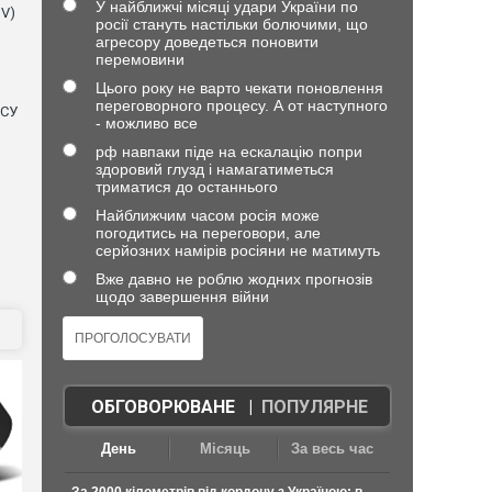
У найближчі місяці удари України по
NV)
росії стануть настільки болючими, що
агресору доведеться поновити
перемовини
Цього року не варто чекати поновлення
переговорного процесу. А от наступного
ЗСУ
- можливо все
рф навпаки піде на ескалацію попри
здоровий глузд і намагатиметься
триматися до останнього
Найближчим часом росія може
погодитись на переговори, але
серйозних намірів росіяни не матимуть
Вже давно не роблю жодних прогнозів
щодо завершення війни
ОБГОВОРЮВАНЕ
|
ПОПУЛЯРНЕ
День
Місяць
За весь час