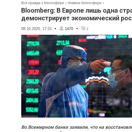
Вся правда з блогосфери
»
Новини блогосфери
»
Bloomberg: В Европе лишь одна стр
демонстрирует экономический рос
•
•
08.10.2020, 17:01
1470
2
Во Всемирном банке заявили, что на восстановл