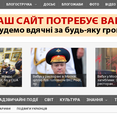
БЛОГОСТРІЧКА
ДОСЬЄ
БЛОГОЖАБИ
ФОТО
ВІДЕО
 Україні
Вибух у ресторані в Москві:
Вибух у Мос
ot, бо у США
ціллю був головком ВКС Росії,
загиблими: 
пр...
ресторан...
АДЗВИЧАЙНІ ПОДІЇ
СВІТ
КУЛЬТУРА
ЗНАННЯ
ТАРИФИ
ПОДВИГИ УКРАЇНЦІВ