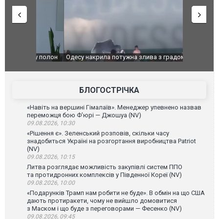
": у полон
Одесу накрила потужна злива з градом та
Вже вивели 
в тезка
ураганним вітром
позашляхов
лаха
БЛОГОСТРІЧКА
«Навіть на вершині Гімалаїв». Менеджер упевнено назвав
переможця бою Ф’юрі — Джошуа (NV)
09.08.2026, 10:30
«Рішення є». Зеленський розповів, скільки часу
знадобиться Україні на розгортання виробництва Patriot
(NV)
09.08.2026, 10:15
Литва розглядає можливість закупівлі систем ППО
та протидронних комплексів у Південної Кореї (NV)
09.08.2026, 10:00
«Подарунків Трамп нам робити не буде». В обмін на що США
дають протиракети, чому не вийшло домовитися
з Маском і що буде з переговорами — Фесенко (NV)
09.08.2026, 09:45