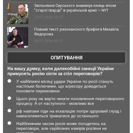
Звільнення Сирського знаменує кінець епохи
"старої гвардії" в українській армії — NYT
23.07.2026 10:32
Повний текст резонансного брифінга Михайла
Федорова
18.07.2026 09:27
ОПИТУВАННЯ
На вашу думку, коли далекобійні санкції України
примусять росію сісти за стіл переговорів?
У найближчі місяці удари України по росії стануть
настільки болючими, що агресору доведеться
поновити перемовини
Цього року не варто чекати поновлення переговорного
процесу. А от наступного - можливо все
рф навпаки піде на ескалацію попри здоровий глузд і
намагатиметься триматися до останнього
Найближчим часом росія може погодитись на
переговори, але серйозних намірів росіяни не
матимуть