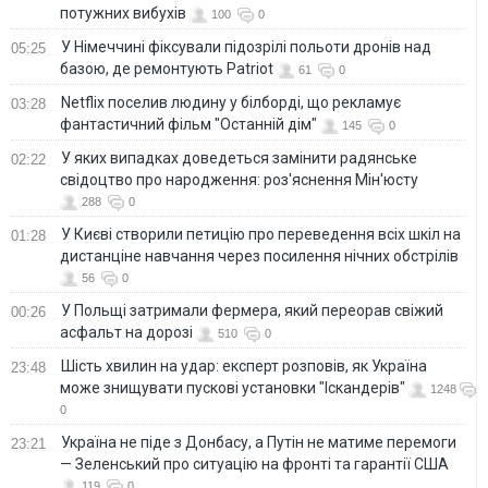
потужних вибухів
100
0
У Німеччині фіксували підозрілі польоти дронів над
05:25
базою, де ремонтують Patriot
61
0
Netflix поселив людину у білборді, що рекламує
03:28
фантастичний фільм "Останній дім"
145
0
У яких випадках доведеться замінити радянське
02:22
свідоцтво про народження: роз'яснення Мін'юсту
288
0
У Києві створили петицію про переведення всіх шкіл на
01:28
дистанціне навчання через посилення нічних обстрілів
56
0
У Польщі затримали фермера, який переорав свіжий
00:26
асфальт на дорозі
510
0
Шість хвилин на удар: експерт розповів, як Україна
23:48
може знищувати пускові установки "Іскандерів"
1248
0
Україна не піде з Донбасу, а Путін не матиме перемоги
23:21
— Зеленський про ситуацію на фронті та гарантії США
119
0