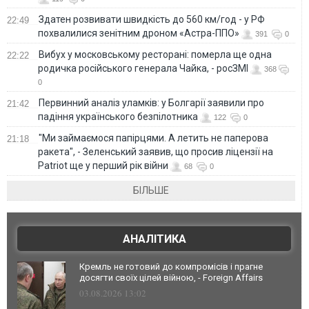
Здатен розвивати швидкість до 560 км/год - у РФ
22:49
похвалилися зенітним дроном «Астра-ППО»
391
0
Вибух у московському ресторані: померла ще одна
22:22
родичка російського генерала Чайка, - росЗМІ
368
0
Первинний аналіз уламків: у Болгарії заявили про
21:42
падіння українського безпілотника
122
0
"Ми займаємося папірцями. А летить не паперова
21:18
ракета", - Зеленський заявив, що просив ліцензії на
Patriot ще у перший рік війни
68
0
БІЛЬШЕ
АНАЛІТИКА
Кремль не готовий до компромісів і прагне
досягти своїх цілей війною, - Foreign Affairs
03.08.2026 13:02