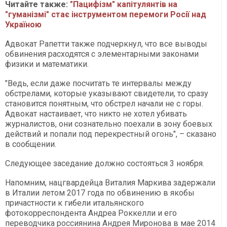
Читайте также:
"Пацифізм" капітулянтів на
"гуманізмі" стає інструментом перемоги Росії над
Україною
Адвокат Рапетти также подчеркнул, что все выводы
обвинения расходятся с элементарными законами
физики и математики.
"Ведь, если даже посчитать те интервалы между
обстрелами, которые указывают свидетели, то сразу
становится понятным, что обстрел начали не с горы.
Адвокат настаивает, что никто не хотел убивать
журналистов, они сознательно поехали в зону боевых
действий и попали под перекрестный огонь", – сказано
в сообщении.
Следующее заседание должно состояться 3 ноября.
Напомним, нацгвардейца Виталия Маркива задержали
в Италии летом 2017 года по обвинению в якобы
причастности к гибели итальянского
фотокорреспондента Андреа Роккелли и его
переводчика россиянина Андрея Миронова в мае 2014