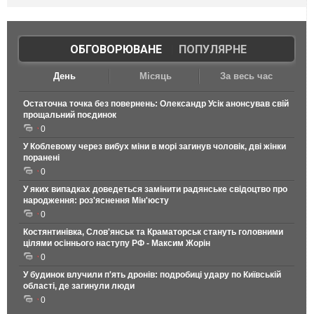
ОБГОВОРЮВАНЕ
|
ПОПУЛЯРНЕ
День
Місяць
За весь час
Остаточна точка без повернень: Олександр Усік анонсував свій
прощальний поєдинок
0
У Коблевому через вибух міни в морі загинув чоловік, дві жінки
поранені
0
У яких випадках доведеться замінити радянське свідоцтво про
народження: роз'яснення Мін'юсту
0
Костянтинівка, Слов'янськ та Краматорськ стануть головними
цілями осіннього наступу РФ - Максим Жорін
0
У будинок влучили п'ять дронів: подробиці удару по Київській
області, де загинули люди
0