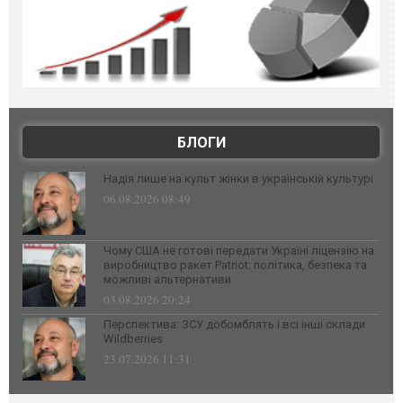
БЛОГИ
Надія лише на культ жінки в українській культурі
06.08.2026 08:49
Чому США не готові передати Україні ліцензію на
виробництво ракет Patriot: політика, безпека та
можливі альтернативи
03.08.2026 20:24
Перспектива: ЗСУ добомблять і всі інші склади
Wildberries
23.07.2026 11:31