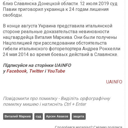
близ Славянска Донецкой области. 12 июля 2019 суд
Павии приговорил украинца к 24 годам лишения
свободы.
В конце августа Украина представила итальянской
стороне реальные доказательства невиновности
нацгвардейца Виталия Маркива. Они были получены
Нацполицией при расследовании обстоятельств
гибели итальянского фоторепортера Андреа Роккелли
24 мая 2014 во время боевых действий в Славянске.
Підписуйся на сторінки UAINFO
у
Facebook
,
Twitter
і
YouTube
UAINFO
Повідомити про помилку - Виділіть орфографічну
помилку мишею і натисніть Ctrl + Enter
Виталий Маркив
суд
Арсен Аваков
защита
Сподобався матеріал? Сміливо поділися