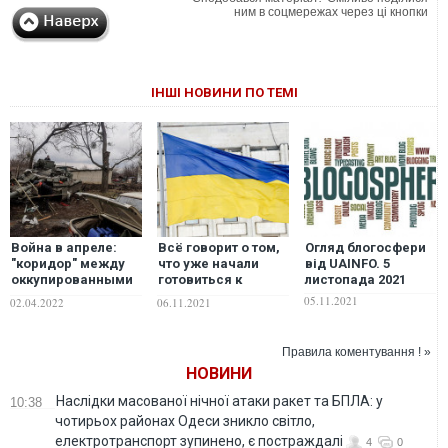
ним в соцмережах через ці кнопки
ІНШІ НОВИНИ ПО ТЕМІ
Война в апреле:
Всё говорит о том,
Огляд блогосфери
"коридор" между
что уже начали
від UAINFO. 5
оккупированными
готовиться к
листопада 2021
Донбассом и
выборам. Или
05.11.2021
02.04.2022
06.11.2021
Крымом и долгие
досрочным, или
переговоры, –
очередным, –
Виталий Портников
политолог
Правила коментування ! »
НОВИНИ
Наслідки масованої нічної атаки ракет та БПЛА: у
10:38
чотирьох районах Одеси зникло світло,
електротранспорт зупинено, є постраждалі
4
0