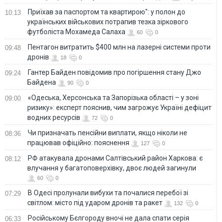
Приїхав за паспортом та квартирою": у полон до
10:13
українських військових потрапив тезка зіркового
футболіста Мохамеда Салаха
60
0
Пентагон витратить $400 млн на лазерні системи проти
09:48
дронів
18
0
Гантер Байден повідомив про погіршення стану Джо
09:24
Байдена
90
0
«Одеська, Херсонська та Запорізька області – у зоні
09:00
ризику»: експерт пояснив, чим загрожує Україні дефіцит
водних ресурсів
72
0
Чи призначать пенсійни виплати, якщо ніколи не
08:36
працював офіційно: пояснення
127
0
РФ атакувала дронами Салтівський район Харкова: є
08:12
влучання у багатоповерхівку, двоє людей загинули
60
0
В Одесі пролунали вибухи та почалися перебої зі
07:29
світлом: місто під ударом дронів та ракет
132
0
Російському Бєлгороду вночі не дала спати серія
06:33