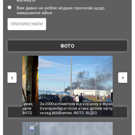
Вже давно не роблю жодних прогнозів щодо
завершення війни
ФОТО
по Сумах,
За 2000 кілометрів від кордону з Україною: в
"Мої іграш
траждали
Єкатеринбурзі після атаки дронів загорівся
суперкарів
ВІДЕО
ині. ФОТО
склад Wildberries. ФОТО. ВІДЕО