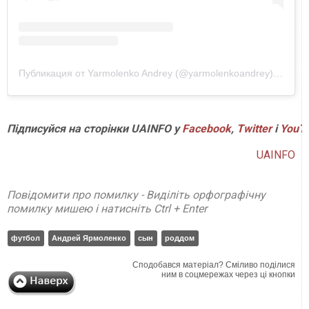
Публикация от Yarmolenko Andrey (@yarmolenkoandrey)
25 Окт
Підписуйся на сторінки UAINFO у
Facebook
,
Twitter
і
YouT
UAINFO
Повідомити про помилку - Виділіть орфографічну
помилку мишею і натисніть Ctrl + Enter
футбол
Андрей Ярмоленко
сын
роддом
Сподобався матеріал? Сміливо поділися
ним в соцмережах через ці кнопки