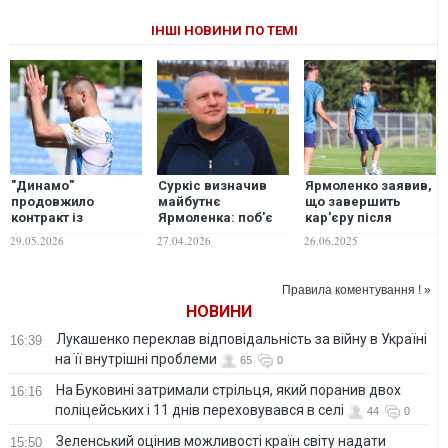
ІНШІ НОВИНИ ПО ТЕМІ
"Динамо"
Суркіс визначив
Ярмоленко заявив,
продовжило
майбутнє
що завершить
контракт із
Ярмоленка: поб'є
кар'єру після
Ярмоленком ще на
рекорд і стане
закінчення
29.05.2026
27.04.2026
26.06.2025
рік
директором
наступного сезону
Правила коментування ! »
НОВИНИ
Лукашенко переклав відповідальність за війну в Україні
16:39
на її внутрішні проблеми
65
0
На Буковині затримали стрільця, який поранив двох
16:16
поліцейських і 11 днів переховувався в селі
44
0
Зеленський оцінив можливості країн світу надати
15:50