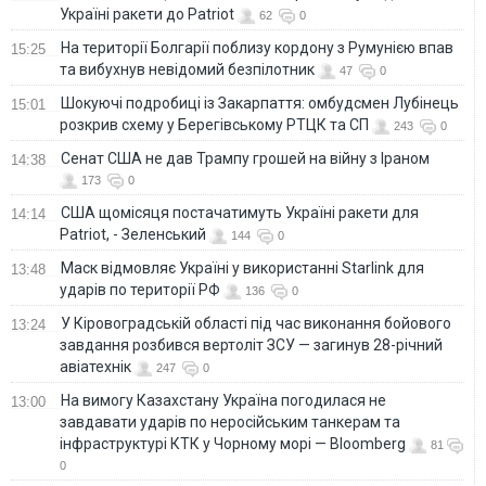
Україні ракети до Patriot
62
0
На території Болгарії поблизу кордону з Румунією впав
15:25
та вибухнув невідомий безпілотник
47
0
Шокуючі подробиці із Закарпаття: омбудсмен Лубінець
15:01
розкрив схему у Берегівському РТЦК та СП
243
0
Сенат США не дав Трампу грошей на війну з Іраном
14:38
173
0
США щомісяця постачатимуть Україні ракети для
14:14
Patriot, - Зеленський
144
0
Маск відмовляє Україні у використанні Starlink для
13:48
ударів по території РФ
136
0
У Кіровоградській області під час виконання бойового
13:24
завдання розбився вертоліт ЗСУ — загинув 28-річний
авіатехнік
247
0
На вимогу Казахстану Україна погодилася не
13:00
завдавати ударів по неросійським танкерам та
інфраструктурі КТК у Чорному морі — Bloomberg
81
0