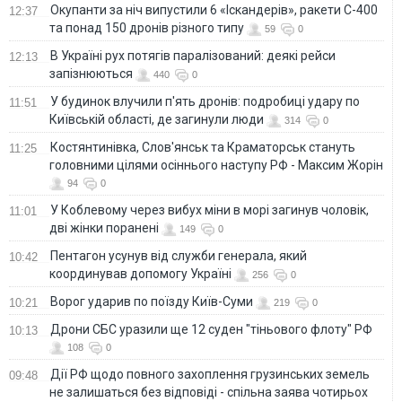
Окупанти за ніч випустили 6 «Іскандерів», ракети С-400
12:37
та понад 150 дронів різного типу
59
0
В Україні рух потягів паралізований: деякі рейси
12:13
запізнюються
440
0
У будинок влучили п'ять дронів: подробиці удару по
11:51
Київській області, де загинули люди
314
0
Костянтинівка, Слов'янськ та Краматорськ стануть
11:25
головними цілями осіннього наступу РФ - Максим Жорін
94
0
У Коблевому через вибух міни в морі загинув чоловік,
11:01
дві жінки поранені
149
0
Пентагон усунув від служби генерала, який
10:42
координував допомогу Україні
256
0
Ворог ударив по поїзду Київ-Суми
10:21
219
0
Дрони СБС уразили ще 12 суден "тіньового флоту" РФ
10:13
108
0
Дії РФ щодо повного захоплення грузинських земель
09:48
не залишаться без відповіді - спільна заява чотирьох