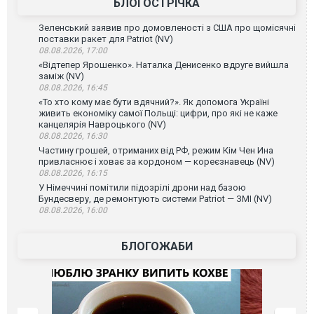
БЛОГОСТРІЧКА
Зеленський заявив про домовленості з США про щомісячні
поставки ракет для Patriot (NV)
08.08.2026, 17:00
«Відтепер Ярошенко». Наталка Денисенко вдруге вийшла
заміж (NV)
08.08.2026, 16:45
«То хто кому має бути вдячний?». Як допомога Україні
живить економіку самої Польщі: цифри, про які не каже
канцелярія Навроцького (NV)
08.08.2026, 16:30
Частину грошей, отриманих від РФ, режим Кім Чен Ина
привласнює і ховає за кордоном — кореєзнавець (NV)
08.08.2026, 16:15
У Німеччині помітили підозрілі дрони над базою
Бундесверу, де ремонтують системи Patriot — ЗМІ (NV)
08.08.2026, 16:00
БЛОГОЖАБИ