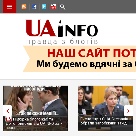
Експослу в США Стефанішині
Підбірка блогожаб та
обрали запобіжний захід
фотоприколів від UAINFO за 7
серпня