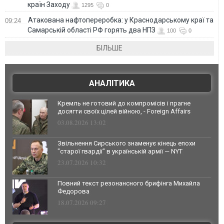
країн Заходу
1295
0
Атакована нафтопереробка: у Краснодарському краї та
09:24
Самарській області РФ горять два НПЗ
100
0
БІЛЬШЕ
АНАЛІТИКА
Кремль не готовий до компромісів і прагне
досягти своїх цілей війною, - Foreign Affairs
03.08.2026 13:02
Звільнення Сирського знаменує кінець епохи
"старої гвардії" в українській армії — NYT
23.07.2026 10:32
Повний текст резонансного брифінга Михайла
Федорова
18.07.2026 09:27