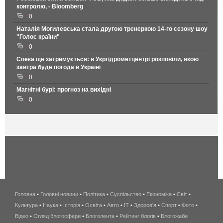
контролю, - Bloomberg
0
Наталія Могилевська стала другою тренеркою 14-го сезону шоу
"Голос країни"
0
Спека ще затримується: в Укргідрометцентрі розповіли, якою
завтра буде погода в Україні
0
Магнітні бурі: прогноз на вихідні
0
Головна
•
Головні новини
•
Політика
•
Суспільство
•
Економіка
беспроводной
•
Світ
•
Культура
•
Наука
•
Історія
•
Освіта
•
Авто
•
IT
•
Здоров'я
интернет
•
Спорт
•
Фото
•
Відео
•
Огляд блогосфери
•
Блоголента
•
Рейтинг блогів
киев
•
Блогожаби