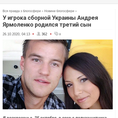
Вся правда з блогосфери
»
Новини блогосфери
»
У игрока сборной Украины Андрея
Ярмоленко родился третий сын
•
•
26.10.2020, 04:13
362
0
В воскресенье, 25 октября, в семье полузащитника