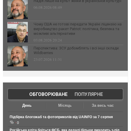
Надія лише на культ жінки в українській культурі
06.08.2026 08:49
Чому США не готові передати Україні ліцензію на
виробництво ракет Patriot: політика, безпека та
можливі альтернативи
03.08.2026 20:24
Перспектива: ЗСУ добомблять і всі інші склади
Wildberries
23.07.2026 11:31
ОБГОВОРЮВАНЕ
|
ПОПУЛЯРНЕ
День
Місяць
За весь час
Підбірка блогожаб та фотоприколів від UAINFO за 7 серпня
0
Російська еліта боїться ФСБ, яка дедалі більше виходить з-під