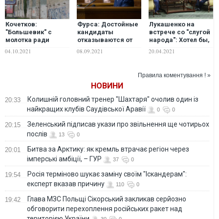
Кочетков:
Фурса: Достойные
Лукашенко на
"Большевик" с
кандидаты
встрече со "слугой
молотка ради
отказываются от
народа": Хотел бы,
территорий и
министерских
чтобы Украина
04.10.2021
08.09.2021
20.04.2021
прикрытия?
кресел? Тоже мне
была нашей
проблема
Правила коментування ! »
НОВИНИ
Колишній головний тренер "Шахтаря" очолив один із
20:33
найкращих клубів Саудівської Аравії
0
0
Зеленський підписав укази про звільнення ще чотирьох
20:15
послів
13
0
Битва за Арктику: як кремль втрачає регіон через
20:01
імперські амбіції, – ГУР
37
0
Росія терміново шукає заміну своїм "Іскандерам":
19:54
експерт вказав причину
110
0
Глава МЗС Польщі Сікорський закликав серйозно
19:42
обговорити перехоплення російських ракет над
територією України