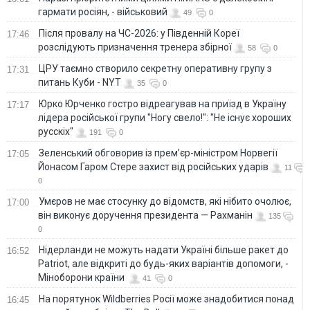
гармати росіян, - військовий
49
0
Після провалу на ЧС-2026: у Південній Кореї
17:46
розслідують призначення тренера збірної
58
0
ЦРУ таємно створило секретну оперативну групу з
17:31
питань Куби - NYT
35
0
Юрко Юрченко гостро відреагував на приїзд в Україну
17:17
лідера російської групи "Ногу свело!": "Не існує хороших
русскіх"
191
0
Зеленський обговорив із прем’єр-міністром Норвегії
17:05
Йонасом Гаром Стере захист від російських ударів
11
0
Умєров не має стосунку до відомств, які нібито очолює,
17:00
він виконує доручення президента — Рахманін
135
0
Нідерланди не можуть надати Україні більше ракет до
16:52
Patriot, але відкриті до будь-яких варіантів допомоги, -
Міноборони країни
41
0
На порятунок Wildberries Росії може знадобитися понад
16:45