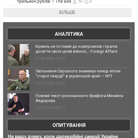
трильйон рублів — The Bell
74
0
БІЛЬШЕ
АНАЛІТИКА
Кремль не готовий до компромісів і прагне
досягти своїх цілей війною, - Foreign Affairs
03.08.2026 13:02
Звільнення Сирського знаменує кінець епохи
"старої гвардії" в українській армії — NYT
23.07.2026 10:32
Повний текст резонансного брифінга Михайла
Федорова
18.07.2026 09:27
ОПИТУВАННЯ
На вашу думку, коли далекобійні санкції України