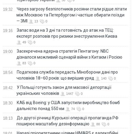
30
0
Через загрозу безпілотників росіяни стали рідше літати
19:32
між Москвою та Петербургом і частіше обирати поїзди
— ЗМІ
13
0
Запас води на 3 дні та готовність до атак на ТЕЦ:
19:16
експерт розповів про ризики знеструмлення Києва
49
0
Засекречена ядерна стратегія Пентагону: NBC
19:00
дізналося можливий сценарій війни з Китаєм і Росією
83
0
Податкова служба передасть Міноборони дані про
18:54
чоловіків 18–60 років: що вирішив уряд
140
0
У Польщі готують закон для масової депортації
18:42
українських чоловіків
1447
0
КАБ від Boeing: у США запустили виробництво бомб
18:30
дальністю понад 550 км
74
0
До другої річниці Курської операції пропаганда РФ
18:13
поширює масштабну дезінформацію
88
0
Наразі пріоритетними цілями HIMARS є далекобійні
18:01