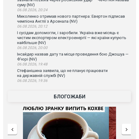
суму (NV)
06.08.2026, 20:24
Миколенко отримав нового партнера: Евертон підписав
чемпіона Англії з Арсенала (NV)
06.08.2026, 20:12
І сусідам допомогли, і заробили. Україна вже місяць є
чистим експортером електроенергії — які країни купують
найбільше (NV)
06.08.2026, 20:00
Інсайдер назвав дату та місце проведення бою Джошуа —
Ф’юрі (NV)
06.08.2026, 19:48
Стефанішина заявила, що не планує працювати
на державній службі (NV)
06.08.2026, 19:36
БЛОГОЖАБИ