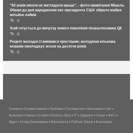
"65 років ніколи не виглядали краще", - фото-привітання Мішель
Обами до дня народження екс-президента США зібрало майже
мільйон лайків
0
Audi готується до випуску нового покоління позашляховика Q8
0
Рецепт молодості виявився простішим: володіння кількома
мовами омолоджує мозок на десяток років
0
Головна
•
Головні новини
•
Політика
•
Суспільство
•
Економіка
беспроводной
•
Світ
•
Культура
•
Наука
•
Історія
•
Освіта
•
Авто
•
IT
•
Здоров'я
интернет
•
Спорт
•
Фото
•
Відео
•
Огляд блогосфери
•
Блоголента
•
Рейтинг блогів
киев
•
Блогожаби
и