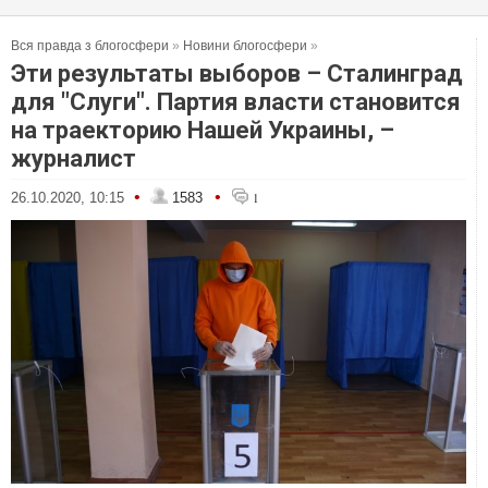
Вся правда з блогосфери
»
Новини блогосфери
»
Эти результаты выборов – Сталинград
для "Слуги". Партия власти становится
на траекторию Нашей Украины, –
журналист
•
•
26.10.2020, 10:15
1583
1