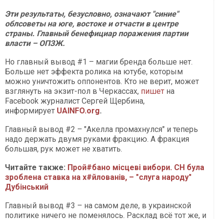
Эти результаты, безусловно, означают "синие"
облсоветы на юге, востоке и отчасти в центре
страны. Главный бенефициар поражения партии
власти – ОПЗЖ.
Но главный вывод #1 – магии бренда больше нет.
Больше нет эффекта ролика на ютубе, которым
можно уничтожить оппонентов. Кто не верит, может
взглянуть на экзит-пол в Черкассах,
пишет
на
Facebook журналист Сергей Щербина,
информирует
UAINFO.org
.
Главный вывод #2 – "Акелла промахнулся" и теперь
надо держать двумя руками фракцию. А фракция
большая, рук может не хватить.
Читайте также:
Прой#бано місцеві вибори. СН була
зроблена ставка на х#йлованів, – "слуга народу"
Дубінський
Главный вывод #3 – на самом деле, в украинской
политике ничего не поменялось. Расклад всё тот же, и