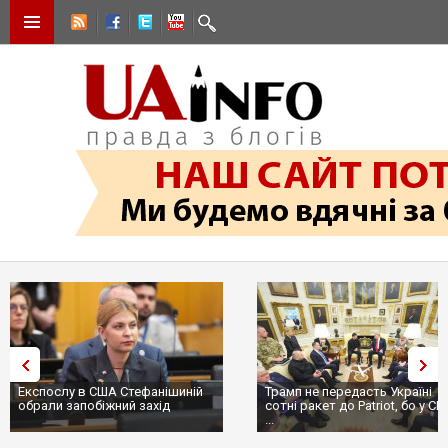
Експослу в США Стефанішиній
Трамп не передасть Україні
обрали запобіжний захід
сотні ракет до Patriot, бо у С
...