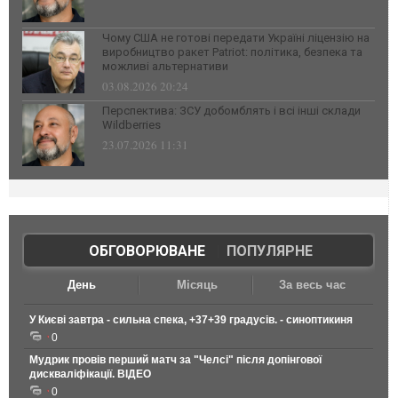
Чому США не готові передати Україні ліцензію на
виробництво ракет Patriot: політика, безпека та
можливі альтернативи
03.08.2026 20:24
Перспектива: ЗСУ добомблять і всі інші склади
Wildberries
23.07.2026 11:31
ОБГОВОРЮВАНЕ
|
ПОПУЛЯРНЕ
День
Місяць
За весь час
У Києві завтра - сильна спека, +37+39 градусів. - синоптикиня
0
Мудрик провів перший матч за "Челсі" після допінгової
дискваліфікації. ВІДЕО
0