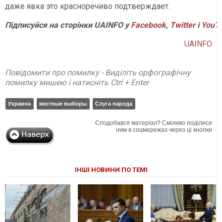
даже явка это красноречиво подтверждает.
Підписуйся на сторінки UAINFO у
Facebook
,
Twitter
і
YouT
UAINFO
Повідомити про помилку - Виділіть орфографічну
помилку мишею і натисніть Ctrl + Enter
Украина
местные выборы
Слуга народа
Сподобався матеріал? Сміливо поділися
ним в соцмережах через ці кнопки
ІНШІ НОВИНИ ПО ТЕМІ