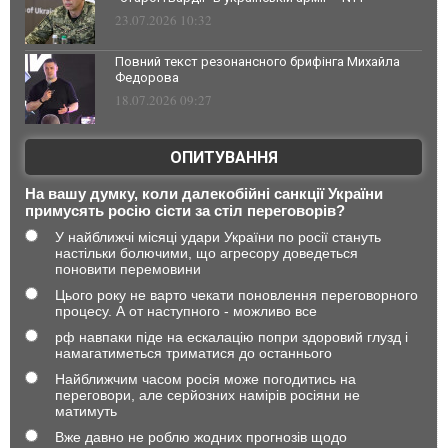
23.07.2026 10:32
Повний текст резонансного брифінга Михайла
Федорова
18.07.2026 09:27
ОПИТУВАННЯ
На вашу думку, коли далекобійні санкції України
примусять росію сісти за стіл переговорів?
У найближчі місяці удари України по росії стануть
настільки болючими, що агресору доведеться
поновити перемовини
Цього року не варто чекати поновлення переговорного
процесу. А от наступного - можливо все
рф навпаки піде на ескалацію попри здоровий глузд і
намагатиметься триматися до останнього
Найближчим часом росія може погодитись на
переговори, але серйозних намірів росіяни не
матимуть
Вже давно не роблю жодних прогнозів щодо