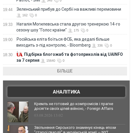
345
0
Зеленський прибув до Сербії на важливі перемовини
19:44
162
0
Наталія Могилевська стала другою тренеркою 14-го
19:33
сезону шоу "Голос країни"
175
0
Російська еліта боїться ФСБ, яка дедалі більше
19:00
виходить з-під контролю, - Bloomberg
336
0
Підбірка блогожаб та фотоприколів від UAINFO
18:30
за 7 серпня
15640
0
БІЛЬШЕ
АНАЛІТИКА
Кремль не готовий до компромісів і прагне
досягти своїх цілей війною, - Foreign Affairs
03.08.2026 13:02
Звільнення Сирського знаменує кінець епохи
"старої гвардії" в українській армії — NYT