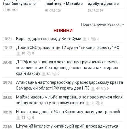
італійську мафію
політику, - Михайло
здобути дрони з
Федоров
війни в Україні:
02.08.2026
01.08.2026
28.07.2026
відмовився йти в
прокурор Палермо
опозицію до
попередив про
Зеленського під
нову загрозу
Правила коментування ! »
час війни
НОВИНИ
Ворог ударив по поїзду Київ-Суми
10:21
1
0
Дрони СБС уразили ще 12 суден "тіньового флоту" РФ
10:13
10
0
Дії РФ щодо повного захоплення грузинських земель
09:48
не залишаться без відповіді - спільна заява чотирьох
країн Заходу
89
0
Атакована нафтопереробка: у Краснодарському краї та
09:24
Самарській області РФ горять два НПЗ
44
0
Майже чверть мільйона українців не повернулися після
09:00
виїзду за кордон у першому півріччі
83
0
Нічна атака дронів РФ на Київщину: загинули троє осіб
08:39
63
0
Штучний інтелект у китайській армії: впроваджується
23:55