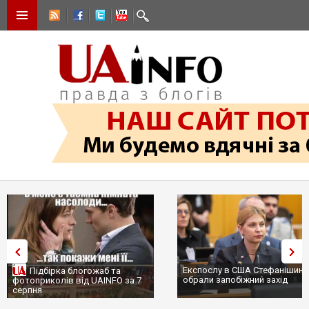
Експослу в США Стефанішиній
Підбірка блогожаб та
обрали запобіжний захід
фотоприколів від UAINFO за 7
серпня