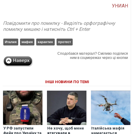
УНИАН
Повідомити про помилку - Виділіть орфографічну
помилку мишею і натисніть Ctrl + Enter
Италия
мафия
карантин
протест
Сподобався матеріал? Сміливо поділися
ним в соцмережах через ці кнопки
ІНШІ НОВИНИ ПО ТЕМІ
У РФ запустили
Не хочу, щоб мене
Італійська мафія
фейк про Україну та
втягували в
намагається