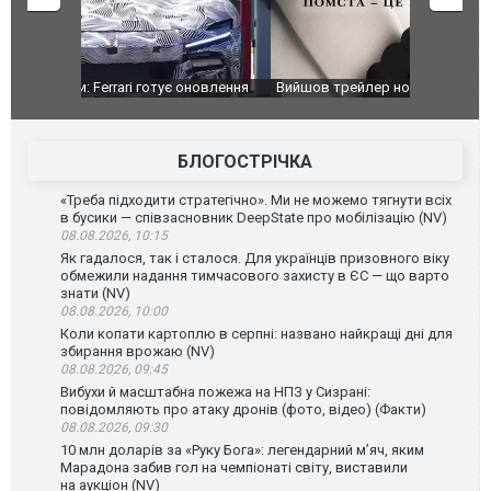
оновлення
Вийшов трейлер нової екранізації легендарного
Зеленський
фільму "Афера Томаса Крауна"
перемовин
БЛОГОСТРІЧКА
«Треба підходити стратегічно». Ми не можемо тягнути всіх
в бусики — співзасновник DeepState про мобілізацію (NV)
08.08.2026, 10:15
Як гадалося, так і сталося. Для українців призовного віку
обмежили надання тимчасового захисту в ЄС — що варто
знати (NV)
08.08.2026, 10:00
Коли копати картоплю в серпні: названо найкращі дні для
збирання врожаю (NV)
08.08.2026, 09:45
Вибухи й масштабна пожежа на НПЗ у Сизрані:
повідомляють про атаку дронів (фото, відео) (Факти)
08.08.2026, 09:30
10 млн доларів за «Руку Бога»: легендарний м’яч, яким
Марадона забив гол на чемпіонаті світу, виставили
на аукціон (NV)