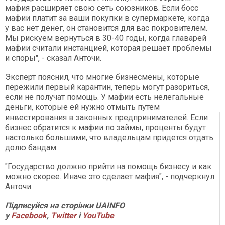
мафия расширяет свою сеть союзников. Если босс
мафии платит за ваши покупки в супермаркете, когда
у вас нет денег, он становится для вас покровителем.
Мы рискуем вернуться в 30-40 годы, когда главарей
мафии считали инстанцией, которая решает проблемы
и споры", - сказал Анточи.
Эксперт пояснил, что многие бизнесмены, которые
пережили первый карантин, теперь могут разориться,
если не получат помощь. У мафии есть нелегальные
деньги, которые ей нужно отмыть путем
инвестирования в законных предпринимателей. Если
бизнес обратится к мафии по займы, проценты будут
настолько большими, что владельцам придется отдать
долю бандам.
"Государство должно прийти на помощь бизнесу и как
можно скорее. Иначе это сделает мафия", - подчеркнул
Анточи.
Підписуйся на сторінки UAINFO
у
Facebook
,
Twitter
і
YouTube