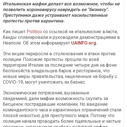
Итальянская мафия делает все возможное, чтобы не
позволить коронавирусу навредить ее "бизнесу".
Преступники даже устраивают насильственные
протесты против карантина.
Как пишет
Politico
со ссылкой на итальянские власти,
банды спланировали и руководили демонстрациями в
Неаполе. Об этом информирует
UAINFO.org
.
Эти акции переросли в столкновения и атаки против
полиции. Похожие протесты прошли по всей
территории Италии за последние четыре дня на фоне
беспокойств владельцев баров и ресторанов, что
новые меры правительства, нацеленные на борьбу с
COVID-19, могут уничтожить их бизнес.
Экономические потрясения, вызванные
пандемией, дали мафии возможность скупить за
бесценок пострадавшие компании. Но введение
комендантского часа и карантинных ограничений стали
плохой новостью для преступного мира. Потому что
полиция начала проводить более тщательные и частые
проверки, ограничивая свободу действий мафии.