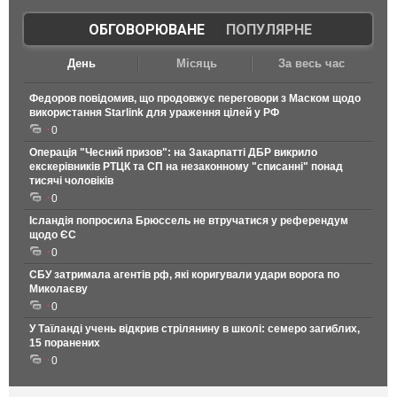
ОБГОВОРЮВАНЕ
|
ПОПУЛЯРНЕ
День
Місяць
За весь час
Федоров повідомив, що продовжує переговори з Маском щодо
використання Starlink для ураження цілей у РФ
0
Операція "Чесний призов": на Закарпатті ДБР викрило
екскерівників РТЦК та СП на незаконному "списанні" понад
тисячі чоловіків
0
Ісландія попросила Брюссель не втручатися у референдум
щодо ЄС
0
СБУ затримала агентів рф, які коригували удари ворога по
Миколаєву
0
У Таїланді учень відкрив стрілянину в школі: семеро загиблих,
15 поранених
0