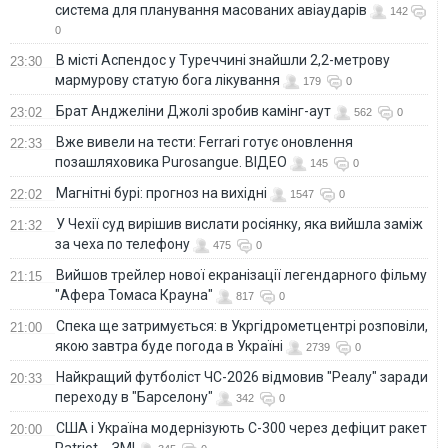
система для планування масованих авіаударів
142
0
В місті Аспендос у Туреччині знайшли 2,2-метрову
23:30
мармурову статую бога лікування
179
0
Брат Анджеліни Джолі зробив камінг-аут
23:02
562
0
Вже вивели на тести: Ferrari готує оновлення
22:33
позашляховика Purosangue. ВІДЕО
145
0
Магнітні бурі: прогноз на вихідні
22:02
1547
0
У Чехії суд вирішив вислати росіянку, яка вийшла заміж
21:32
за чеха по телефону
475
0
Вийшов трейлер нової екранізації легендарного фільму
21:15
"Афера Томаса Крауна"
817
0
Спека ще затримується: в Укргідрометцентрі розповіли,
21:00
якою завтра буде погода в Україні
2739
0
Найкращий футболіст ЧС-2026 відмовив "Реалу" заради
20:33
переходу в "Барселону"
342
0
США і Україна модернізують С-300 через дефіцит ракет
20:00
Patriot, - ЗМІ