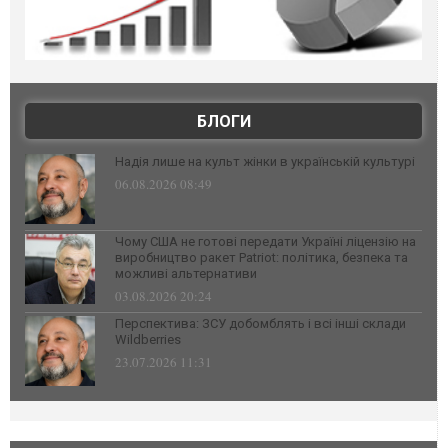
БЛОГИ
Надія лише на культ жінки в українській культурі
06.08.2026 08:49
Чому США не готові передати Україні ліцензію на
виробництво ракет Patriot: політика, безпека та
можливі альтернативи
03.08.2026 20:24
Перспектива: ЗСУ добомблять і всі інші склади
Wildberries
23.07.2026 11:31