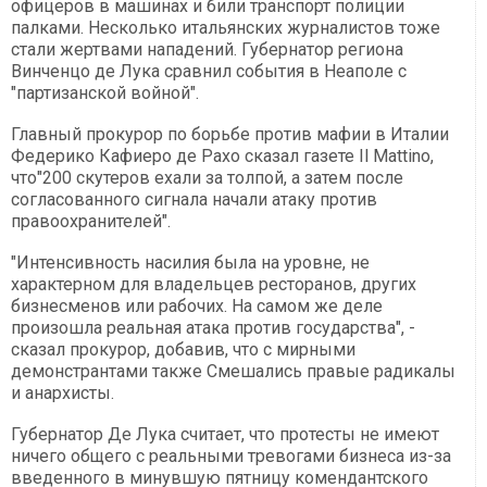
офицеров в машинах и били транспорт полиции
палками. Несколько итальянских журналистов тоже
стали жертвами нападений. Губернатор региона
Винченцо де Лука сравнил события в Неаполе с
"партизанской войной".
Главный прокурор по борьбе против мафии в Италии
Федерико Кафиеро де Рахо сказал газете Il Mattino,
что"200 скутеров ехали за толпой, а затем после
согласованного сигнала начали атаку против
правоохранителей".
"Интенсивность насилия была на уровне, не
характерном для владельцев ресторанов, других
бизнесменов или рабочих. На самом же деле
произошла реальная атака против государства", -
сказал прокурор, добавив, что с мирными
демонстрантами также Смешались правые радикалы
и анархисты.
Губернатор Де Лука считает, что протесты не имеют
ничего общего с реальными тревогами бизнеса из-за
введенного в минувшую пятницу комендантского