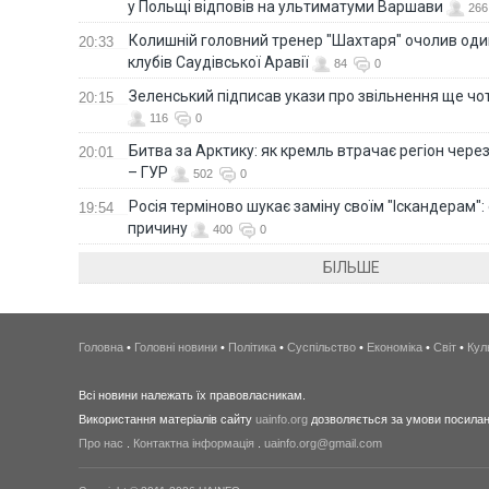
у Польщі відповів на ультиматуми Варшави
266
Колишній головний тренер "Шахтаря" очолив оди
20:33
клубів Саудівської Аравії
84
0
Зеленський підписав укази про звільнення ще чо
20:15
116
0
Битва за Арктику: як кремль втрачає регіон через 
20:01
– ГУР
502
0
Росія терміново шукає заміну своїм "Іскандерам":
19:54
причину
400
0
БІЛЬШЕ
Головна
•
Головні новини
•
Політика
•
Суспільство
•
Економіка
•
Світ
•
Кул
Всі новини належать їх правовласникам.
Використання матеріалів сайту
uainfo.org
дозволяється за умови посиланн
Про нас
.
Контактна інформація
.
uainfo.org@gmail.com