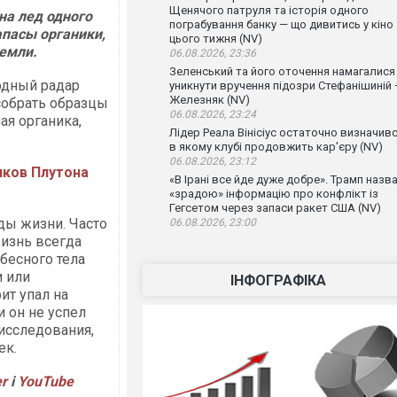
Щенячого патруля та історія одного
на лед одного
пограбування банку — що дивитись у кіно
апасы органики,
цього тижня (NV)
емли.
06.08.2026, 23:36
Зеленський та його оточення намагалися
одный радар
уникнути вручення підозри Стефанішиній
Железняк (NV)
собрать образцы
06.08.2026, 23:24
ая органика,
Лідер Реала Вінісіус остаточно визначивс
в якому клубі продовжить кар'єру (NV)
06.08.2026, 23:12
иков Плутона
«В Ірані все йде дуже добре». Трамп назв
«зрадою» інформацію про конфлікт із
Гегсетом через запаси ракет США (NV)
еды жизни. Часто
06.08.2026, 23:00
жизнь всегда
бесного тела
и или
ІНФОГРАФІКА
ит упал на
и он не успел
 исследования,
ек.
er
і
YouTube