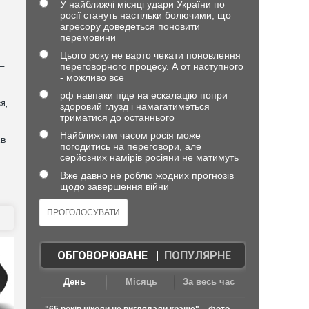
У найближчі місяці удари України по
росії стануть настільки болючими, що
агресору доведеться поновити
перемовини
Цього року не варто чекати поновлення
переговорного процесу. А от наступного
 —
- можливо все
рф навпаки піде на ескалацію попри
я,
здоровий глузд і намагатиметься
триматися до останнього
Найближчим часом росія може
ав
погодитись на переговори, але
серйозних намірів росіяни не матимуть
Вже давно не роблю жодних прогнозів
щодо завершення війни
ОБГОВОРЮВАНЕ
|
ПОПУЛЯРНЕ
День
Місяць
За весь час