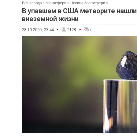
Вся правда з блогосфери
»
Новини блогосфери
»
В упавшем в США метеорите нашл
внеземной жизни
•
•
28.10.2020, 23:44
2128
1