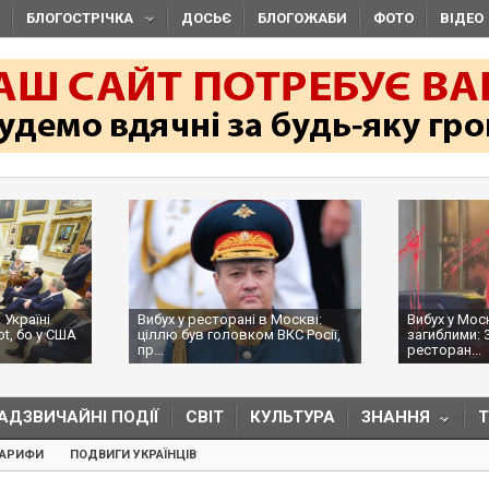
БЛОГОСТРІЧКА
ДОСЬЄ
БЛОГОЖАБИ
ФОТО
ВІДЕО
 Україні
Вибух у ресторані в Москві:
Вибух у Мос
ot, бо у США
ціллю був головком ВКС Росії,
загиблими: 
пр...
ресторан...
АДЗВИЧАЙНІ ПОДІЇ
СВІТ
КУЛЬТУРА
ЗНАННЯ
ТАРИФИ
ПОДВИГИ УКРАЇНЦІВ