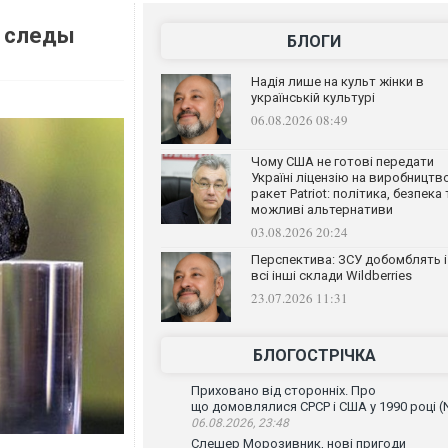
и следы
БЛОГИ
Надія лише на культ жінки в
українській культурі
06.08.2026 08:49
Чому США не готові передати
Україні ліцензію на виробництв
ракет Patriot: політика, безпека 
можливі альтернативи
03.08.2026 20:24
Перспектива: ЗСУ добомблять і
всі інші склади Wildberries
23.07.2026 11:31
БЛОГОСТРІЧКА
Приховано від сторонніх. Про
що домовлялися СРСР і США у 1990 році (
06.08.2026, 23:48
Слешер Морозивник, нові пригоди