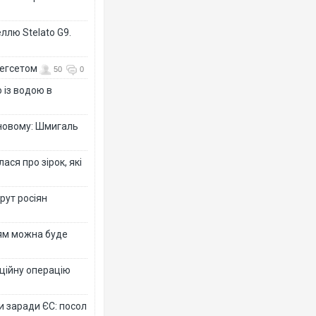
ллю Stelato G9.
Гегсетом
50
0
 із водою в
-новому: Шмигаль
ся про зірок, які
рут росіян
рям можна буде
ційну операцію
и заради ЄС: посол