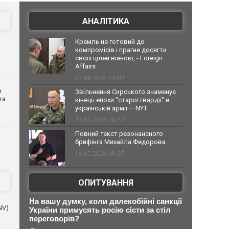
АНАЛІТИКА
Кремль не готовий до
компромісів і прагне досягти
своїх цілей війною, - Foreign
Affairs
03.08.2026 13:02
о
Звільнення Сирського знаменує
та
кінець епохи "старої гвардії" в
українській армії — NYT
23.07.2026 10:32
Повний текст резонансного
брифінга Михайла Федорова
18.07.2026 09:27
ОПИТУВАННЯ
На вашу думку, коли далекобійні санкції
NV)
України примусять росію сісти за стіл
переговорів?