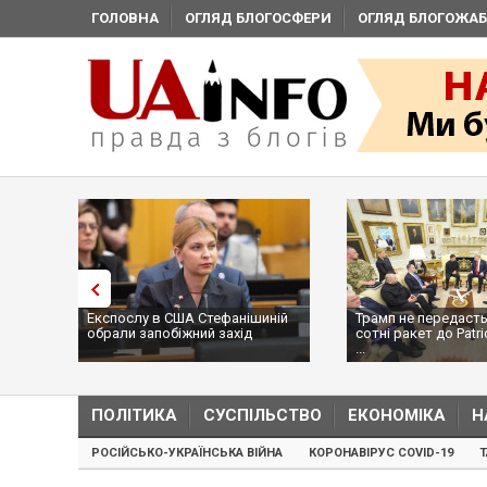
ГОЛОВНА
ОГЛЯД БЛОГОСФЕРИ
ОГЛЯД БЛОГОЖАБ
Експослу в США Стефанішиній
Трамп не передасть
обрали запобіжний захід
сотні ракет до Patri
...
ПОЛІТИКА
СУСПІЛЬСТВО
ЕКОНОМІКА
Н
РОСІЙСЬКО-УКРАЇНСЬКА ВІЙНА
КОРОНАВІРУС COVID-19