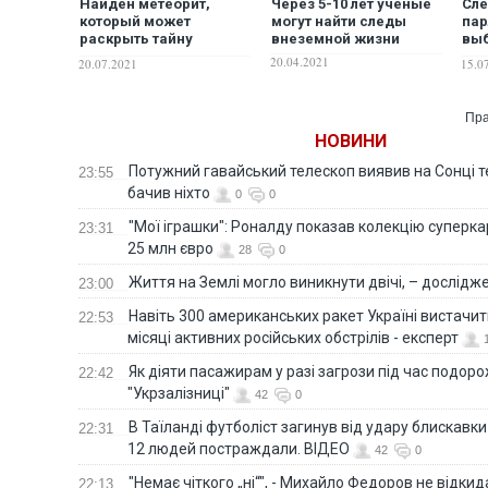
Найден метеорит,
Через 5-10 лет ученые
Сл
который может
могут найти следы
пар
раскрыть тайну
внеземной жизни
выб
происхождения жизни
выи
20.04.2021
20.07.2021
15.0
на Земле
лид
нар
"Оп
Пра
пла
НОВИНИ
– з
Потужний гавайський телескоп виявив на Сонці те
23:55
бачив ніхто
0
0
"Мої іграшки": Роналду показав колекцію суперка
23:31
25 млн євро
28
0
Життя на Землі могло виникнути двічі, – дослідж
23:00
Навіть 300 американських ракет Україні вистачит
22:53
місяці активних російських обстрілів - експерт
Як діяти пасажирам у разі загрози під час подорож
22:42
"Укрзалізниці"
42
0
В Таїланді футболіст загинув від удару блискавки
22:31
12 людей постраждали. ВІДЕО
42
0
"Немає чіткого „ні“", - Михайло Федоров не відки
22:13