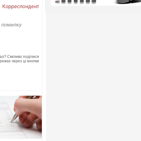
Корреспондент
у помилку
ал? Сміливо поділися
режах через ці кнопки