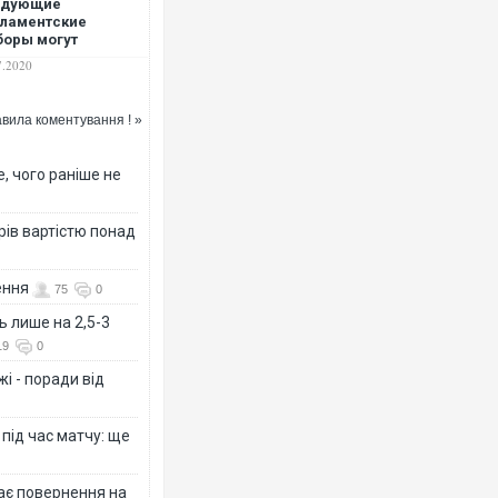
едующие
ламентские
оры могут
грать пять партий,
7.2020
ируют "Слуга
ода" и
позиционная
вила коментування ! »
тформа – За жизнь"
ападные социологи
Росія атакувала Суми КА
торговельний центр, будин
, чого раніше не
ФОТО
рів вартістю понад
ення
75
0
ь лише на 2,5-3
19
0
і - поради від
 під час матчу: ще
Топпосадовцю Повітряних
підозру
дає повернення на