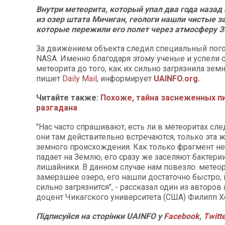
Внутри метеорита, который упал два года назад 
из озер штата Мичиган, геологи нашли чистые з
которые пережили его полет через атмосферу З
За движением объекта следил специальный пог
NASA. Именно благодаря этому ученые и успели 
метеорита до того, как их сильно загрязнила земн
пишет
Daily Mail
, информирует
UAINFO.org
.
Читайте также:
Похоже, тайна заснеженных п
разгадана
"Нас часто спрашивают, есть ли в метеоритах сл
они там действительно встречаются, только эта 
земного происхождения. Как только фрагмент не
падает на Землю, его сразу же заселяют бактери
лишайники. В данном случае нам повезло: метеор
замерзшее озеро, его нашли достаточно быстро, 
сильно загрязнится", - рассказал один из авторов
доцент Чикагского университета (США) Филипп Х
Підписуйся на сторінки UAINFO у
Facebook
,
Twitt