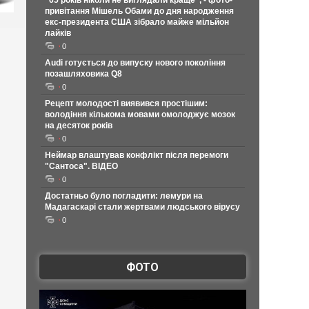
"65 років ніколи не виглядали краще", - фото-
привітання Мішель Обами до дня народження
екс-президента США зібрало майже мільйон
лайків
0
Audi готується до випуску нового покоління
позашляховика Q8
0
Рецепт молодості виявився простішим:
володіння кількома мовами омолоджує мозок
на десяток років
0
Неймар влаштував конфлікт після перемоги
"Сантоса". ВІДЕО
0
Достатньо було погладити: лемури на
Мадагаскарі стали жертвами людського вірусу
0
ФОТО