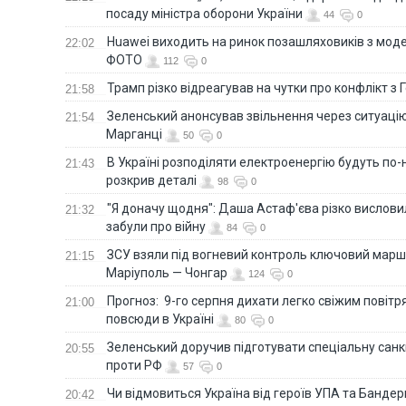
посаду міністра оборони України
44
0
Huawei виходить на ринок позашляховиків з моде
22:02
ФОТО
112
0
Трамп різко відреагував на чутки про конфлікт з 
21:58
Зеленський анонсував звільнення через ситуацію
21:54
Марганці
50
0
В Україні розподіляти електроенергію будуть по
21:43
розкрив деталі
98
0
"Я доначу щодня": Даша Астаф'єва різко висловила
21:32
забули про війну
84
0
ЗСУ взяли під вогневий контроль ключовий марш
21:15
Маріуполь — Чонгар
124
0
Прогноз: 9-го серпня дихати легко свіжим повіт
21:00
повсюди в Україні
80
0
Зеленський доручив підготувати спеціальну санк
20:55
проти РФ
57
0
Чи відмовиться Україна від героїв УПА та Бандер
20:42