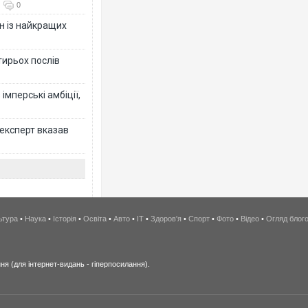
0
н із найкращих
тирьох послів
імперські амбіції,
 експерт вказав
ьтура
•
Наука
•
Історія
•
Освіта
•
Авто
•
IT
•
Здоров'я
•
Спорт
•
Фото
•
Відео
•
Огляд блог
я (для інтернет-видань - гіперпосилання).