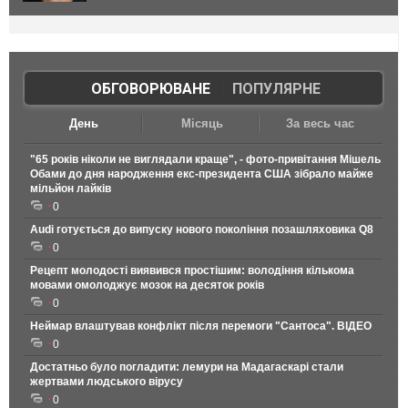
ОБГОВОРЮВАНЕ
|
ПОПУЛЯРНЕ
День
Місяць
За весь час
"65 років ніколи не виглядали краще", - фото-привітання Мішель
Обами до дня народження екс-президента США зібрало майже
мільйон лайків
0
Audi готується до випуску нового покоління позашляховика Q8
0
Рецепт молодості виявився простішим: володіння кількома
мовами омолоджує мозок на десяток років
0
Неймар влаштував конфлікт після перемоги "Сантоса". ВІДЕО
0
Достатньо було погладити: лемури на Мадагаскарі стали
жертвами людського вірусу
0