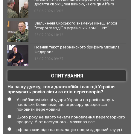
досягти своїх цілей війною, - Foreign Affairs
03.08.2026 13:02
Звільнення Сирського знаменує кінець епохи
"старої гвардії" в українській армії — NYT
23.07.2026 10:32
Повний текст резонансного брифінга Михайла
Федорова
18.07.2026 09:27
ОПИТУВАННЯ
На вашу думку, коли далекобійні санкції України
примусять росію сісти за стіл переговорів?
У найближчі місяці удари України по росії стануть
настільки болючими, що агресору доведеться
поновити перемовини
Цього року не варто чекати поновлення переговорного
процесу. А от наступного - можливо все
рф навпаки піде на ескалацію попри здоровий глузд і