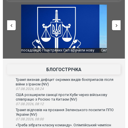
чили нову
Сили оборони уразили Ярославський НПЗ:
Неймар вла
губернатор регіону заявив про наймасштабнішу
"Сантоса".
атаку. ВІДЕО
БЛОГОСТРІЧКА
Трамп визнав дефіцит окремих видів боєприпасів після
війни з Іраном (NV)
07.08.2026, 08:24
США розширили санкції проти Куби через військову
співпрацю з Росією та Китаєм (NV)
07.08.2026, 08:12
Трамп відповів на прохання Зеленського посилити ППО
України (NV)
07.08.2026, 08:00
«Треба зібрати класну команду». Олімпійський чемпіон