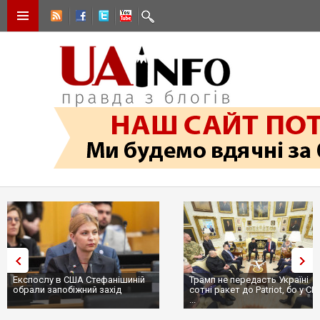
Експослу в США Стефанішиній
Трамп не передасть Україні
обрали запобіжний захід
сотні ракет до Patriot, бо у С
...