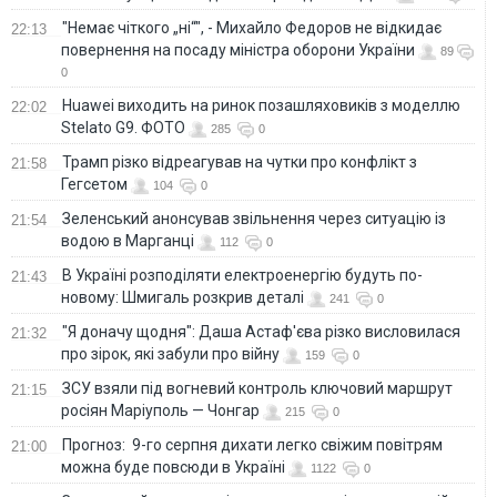
"Немає чіткого „ні“", - Михайло Федоров не відкидає
22:13
повернення на посаду міністра оборони України
89
0
Huawei виходить на ринок позашляховиків з моделлю
22:02
Stelato G9. ФОТО
285
0
Трамп різко відреагував на чутки про конфлікт з
21:58
Гегсетом
104
0
Зеленський анонсував звільнення через ситуацію із
21:54
водою в Марганці
112
0
В Україні розподіляти електроенергію будуть по-
21:43
новому: Шмигаль розкрив деталі
241
0
"Я доначу щодня": Даша Астаф'єва різко висловилася
21:32
про зірок, які забули про війну
159
0
ЗСУ взяли під вогневий контроль ключовий маршрут
21:15
росіян Маріуполь — Чонгар
215
0
Прогноз: 9-го серпня дихати легко свіжим повітрям
21:00
можна буде повсюди в Україні
1122
0