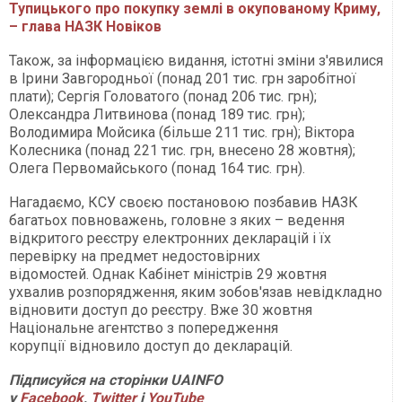
Тупицького про покупку землі в окупованому Криму,
– глава НАЗК Новіков
Також, за інформацією видання, істотні зміни з'явилися
в Ірини Завгородньої (понад 201 тис. грн заробітної
плати); Сергія Головатого (понад 206 тис. грн);
Олександра Литвинова (понад 189 тис. грн);
Володимира Мойсика (більше 211 тис. грн); Віктора
Колесника (понад 221 тис. грн, внесено 28 жовтня);
Олега Первомайського (понад 164 тис. грн).
Нагадаємо, КСУ своєю постановою позбавив НАЗК
багатьох повноважень, головне з яких – ведення
відкритого реєстру електронних декларацій і їх
перевірку на предмет недостовірних
відомостей. Однак Кабінет міністрів 29 жовтня
ухвалив розпорядження, яким зобов'язав невідкладно
відновити доступ до реєстру. Вже 30 жовтня
Національне агентство з попередження
корупції відновило доступ до декларацій.
Підписуйся на сторінки UAINFO
у
Facebook
,
Twitter
і
YouTube