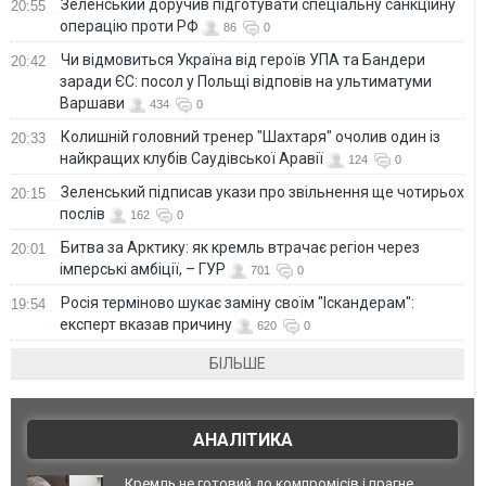
Зеленський доручив підготувати спеціальну санкційну
20:55
операцію проти РФ
86
0
Чи відмовиться Україна від героїв УПА та Бандери
20:42
заради ЄС: посол у Польщі відповів на ультиматуми
Варшави
434
0
Колишній головний тренер "Шахтаря" очолив один із
20:33
найкращих клубів Саудівської Аравії
124
0
Зеленський підписав укази про звільнення ще чотирьох
20:15
послів
162
0
Битва за Арктику: як кремль втрачає регіон через
20:01
імперські амбіції, – ГУР
701
0
Росія терміново шукає заміну своїм "Іскандерам":
19:54
експерт вказав причину
620
0
БІЛЬШЕ
АНАЛІТИКА
Кремль не готовий до компромісів і прагне