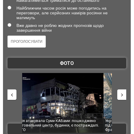
намагатиметься триматися до останнього
Найближчим часом росія може погодитись на
переговори, але серйозних намірів росіяни не
матимуть
Вже давно не роблю жодних прогнозів щодо
завершення війни
ФОТО
шкоджено
Українські надзвичайники врятували козуленя
СБУ за спр
траждалі.
під час ліквідації масштабної лісової пожежі у
Болгарії з
ВІДЕО
Франції
ФОТО