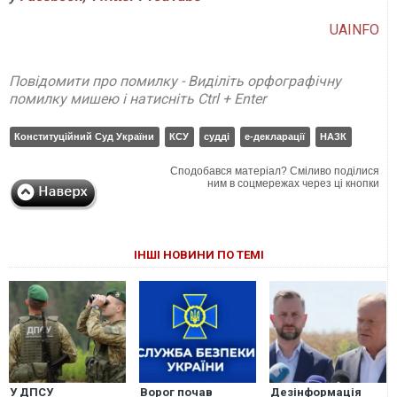
UAINFO
Повідомити про помилку - Виділіть орфографічну
помилку мишею і натисніть Ctrl + Enter
Конституційний Суд України
КСУ
судді
е-декларації
НАЗК
Сподобався матеріал? Сміливо поділися
ним в соцмережах через ці кнопки
ІНШІ НОВИНИ ПО ТЕМІ
У ДПСУ
Ворог почав
Дезінформація