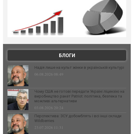
БЛОГИ
Надія лише на культ жінки в українській культурі
06.08.2026 08:49
Чому США не готові передати Україні ліцензію на
виробництво ракет Patriot: політика, безпека та
можливі альтернативи
03.08.2026 20:24
Перспектива: ЗСУ добомблять і всі інші склади
Wildberries
23.07.2026 11:31