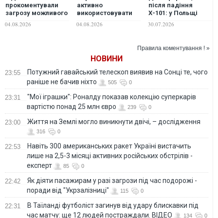
прокоментували
активно
після падіння
загрозу можливого
використовувати
Х-101: у Польщі
наступу РФ на
"медові пастки",
викрили фейки
04.08.2026
04.08.2026
30.07.2026
Чернігівщині
намагаючись убити
проти України та
українських
уряду Дональда
військових, – СБУ
Туска
Правила коментування ! »
НОВИНИ
Потужний гавайський телескоп виявив на Сонці те, чого
23:55
раніше не бачив ніхто
505
0
"Мої іграшки": Роналду показав колекцію суперкарів
23:31
вартістю понад 25 млн євро
239
0
Життя на Землі могло виникнути двічі, – дослідження
23:00
316
0
Навіть 300 американських ракет Україні вистачить
22:53
лише на 2,5-3 місяці активних російських обстрілів -
експерт
85
0
Як діяти пасажирам у разі загрози під час подорожі -
22:42
поради від "Укрзалізниці"
115
0
В Таїланді футболіст загинув від удару блискавки під
22:31
час матчу: ще 12 людей постраждали. ВІДЕО
134
0