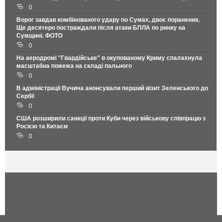
0
Ворог завдав комбінованого удару по Сумах, двоє поранених.
Ще десятеро постраждали після атаки БПЛА по ринку на
Сумщині. ФОТО
0
На аеродромі "Гвардійське" в окупованому Криму спалахнула
масштабна пожежа на складі пального
0
В адміністрації Вучича анонсували перший візит Зеленського до
Сербії
0
США розширили санкції проти Куби через військову співпрацю з
Росією та Китаєм
0