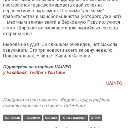
постараются трансформировать свой успех на
перспективу в парламент. С такими "успехами"
правительства и монобольшинства (которого уже нет)
– местным элитам зайти в Верховную Раду получится
легко. Широкие возможности для партийных союзов
открываются.
Вывода не будет. Он слишком очевиден, нет смысла
озвучивать. Это три новости всего за одну неделю.
Показательно", – пишет Кирилл Сазонов.
Підписуйся на сторінки UAINFO
у
Facebook
,
Twitter
і
YouTube
UAINFO
Повідомити про помилку - Виділіть орфографічну
помилку мишею і натисніть Ctrl + Enter
Банковая
пандемия
Кабмин
"Слуга народа"
ОПЗЖ