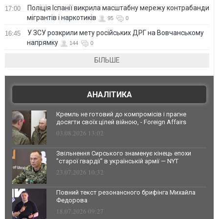
Поліція Іспанії викрила масштабну мережу контрабанди
17:00
мігрантів і наркотиків
95
0
У ЗСУ розкрили мету російських ДРГ на Вовчанському
16:45
напрямку
144
0
БІЛЬШЕ
АНАЛІТИКА
Кремль не готовий до компромісів і прагне
досягти своїх цілей війною, - Foreign Affairs
03.08.2026 13:02
Звільнення Сирського знаменує кінець епохи
"старої гвардії" в українській армії — NYT
23.07.2026 10:32
Повний текст резонансного брифінга Михайла
Федорова
18.07.2026 09:27