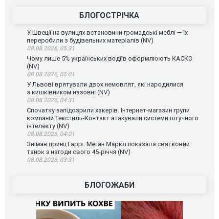
БЛОГОСТРІЧКА
У Швеції на вулицях встановини громадські меблі — їх
переробили з будівельних матеріалів (NV)
08.08.2026, 05:31
Чому лише 5% українських водіїв оформлюють КАСКО
(NV)
08.08.2026, 05:01
У Львові врятували двох немовлят, які народилися
з кишківником назовні (NV)
08.08.2026, 04:31
Спочатку запідозрили хакерів. Інтернет-магазин групи
компаній Текстиль-Контакт атакували системи штучного
інтелекту (NV)
08.08.2026, 04:01
Знімав принц Гаррі. Меган Маркл показала святковий
танок з нагоди свого 45-річчя (NV)
08.08.2026, 03:31
БЛОГОЖАБИ