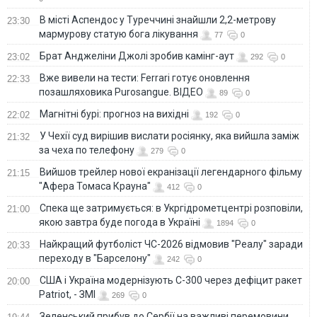
В місті Аспендос у Туреччині знайшли 2,2-метрову
23:30
мармурову статую бога лікування
77
0
Брат Анджеліни Джолі зробив камінг-аут
23:02
292
0
Вже вивели на тести: Ferrari готує оновлення
22:33
позашляховика Purosangue. ВІДЕО
89
0
Магнітні бурі: прогноз на вихідні
22:02
192
0
У Чехії суд вирішив вислати росіянку, яка вийшла заміж
21:32
за чеха по телефону
279
0
Вийшов трейлер нової екранізації легендарного фільму
21:15
"Афера Томаса Крауна"
412
0
Спека ще затримується: в Укргідрометцентрі розповіли,
21:00
якою завтра буде погода в Україні
1894
0
Найкращий футболіст ЧС-2026 відмовив "Реалу" заради
20:33
переходу в "Барселону"
242
0
США і Україна модернізують С-300 через дефіцит ракет
20:00
Patriot, - ЗМІ
269
0
Зеленський прибув до Сербії на важливі перемовини