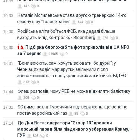
19:44
147
0
Наталія Могилевська стала другою тренеркою 14-го
19:33
сезону шоу "Голос країни"
144
0
Російська еліта боїться ФСБ, яка дедалі більше
19:00
виходить з-під контролю, - Bloomberg
276
0
Підбірка блогожаб та фотоприколів від UAINFO
18:30
за 7 серпня
11965
0
"Вони воюють, самі хочуть воювати, бо дурні": у
18:01
Чернівцях водія маршрутки звільнили після
зневажливих слів про українських захисників. ВІДЕО
313
0
Флеш розповів, чому РЕБ не може відхиляти балістику
17:44
206
0
ЄС вимагає від Туреччини підтверджень, що вона не
17:31
постачає російський газ
95
0
До Дня Ялти: оператори "Group 13" провели
17:14
морський парад біля південного узбережжя Криму, -
ГУР
603
0