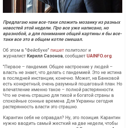
Предлагаю нам все-таки сложить мозаику из разных
новостей этой недели. Про все уже написано, но
вразнобой, а для понимания общей картины я бы все-
таки все это в общем котле смешал.
Об этом в "Фейсбуке"
пишет
политолог и
журналист
Кирилл Сазонов
, сообщает
UAINFO.org
.
"Первое – пандемия. Общее настроение у людей –
власть не знает, что делать с пандемией. Это не истина
в последней инстанции, конечно. Может, на Банковой
есть конкретный, очень разумный пошаговый план. Но
впечатление именно такое – полной растерянности.
Что не очень страшно для тихой и богатой страны в
спокойные сонные времена. Для Украины сегодня
растерянность власти это страшно.
Карантин себя не оправдал? Ну, это позиция. Карантин
нужно вводить самый жесткий на две недели, чтобы