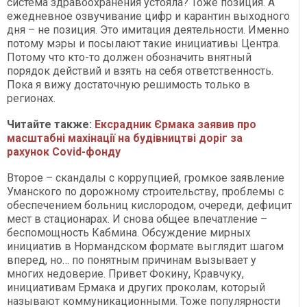
система здравоохранения устояла? Тоже позиция. А
ежедневное озвучивание цифр и карантин выходного
дня – не позиция. Это имитация деятельности. Именно
потому мэры и посылают такие инициативы Центра.
Потому что кто-то должен обозначить внятный
порядок действий и взять на себя ответственность.
Пока я вижу достаточную решимость только в
регионах.
Читайте также:
Ексрадник Єрмака заявив про
масштабні махінації на будівництві доріг за
рахунок Covid-фонду
Второе – скандалы с коррупцией, громкое заявление
Уманского по дорожному строительству, проблемы с
обеспечением больниц кислородом, очереди, дефицит
мест в стационарах. И снова общее впечатление –
беспомощность Кабмина. Обсуждение мирных
инициатив в Нормандском формате выглядит шагом
вперед, но… по понятным причинам вызывает у
многих недоверие. Привет Фокину, Кравчуку,
инициативам Ермака и других проколам, который
называют коммуникационными. Тоже популярности