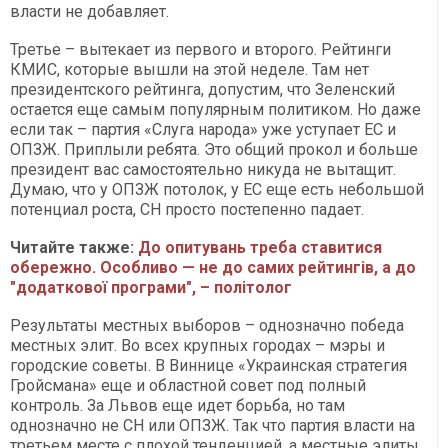
власти не добавляет.
Третье – вытекает из первого и второго. Рейтинги
КМИС, которые вышли на этой неделе. Там нет
президентского рейтинга, допустим, что Зеленский
остается еще самым популярным политиком. Но даже
если так – партия «Слуга народа» уже уступает ЕС и
ОПЗЖ. Приплыли ребята. Это общий прокол и больше
президент вас самостоятельно никуда не вытащит.
Думаю, что у ОПЗЖ потолок, у ЕС еще есть небольшой
потенциал роста, СН просто постепенно падает.
Читайте также:
До опитувань треба ставитися
обережно. Особливо — не до самих рейтингів, а до
"додаткової програми", – політолог​​​​​​​
Результаты местных выборов – однозначно победа
местных элит. Во всех крупных городах – мэры и
городские советы. В Виннице «Украинская стратегия
Гройсмана» еще и областной совет под полный
контроль. За Львов еще идет борьба, но там
однозначно не СН или ОПЗЖ. Так что партия власти на
третьем месте с плохой тенденцией, а местные элиты