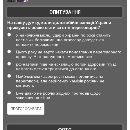
ОПИТУВАННЯ
На вашу думку, коли далекобійні санкції України
примусять росію сісти за стіл переговорів?
У найближчі місяці удари України по росії стануть
настільки болючими, що агресору доведеться
поновити перемовини
Цього року не варто чекати поновлення переговорного
процесу. А от наступного - можливо все
рф навпаки піде на ескалацію попри здоровий глузд і
намагатиметься триматися до останнього
Найближчим часом росія може погодитись на
переговори, але серйозних намірів росіяни не
матимуть
Вже давно не роблю жодних прогнозів щодо
завершення війни
ФОТО