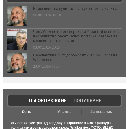
Надія лише на культ жінки в українській культурі
06.08.2026 08:49
Чому США не готові передати Україні ліцензію на
виробництво ракет Patriot: політика, безпека та
можливі альтернативи
03.08.2026 20:24
Перспектива: ЗСУ добомблять і всі інші склади
Wildberries
23.07.2026 11:31
ОБГОВОРЮВАНЕ
|
ПОПУЛЯРНЕ
День
Місяць
За весь час
За 2000 кілометрів від кордону з Україною: в Єкатеринбурзі
після атаки дронів загорівся склад Wildberries. ФОТО. ВІДЕО