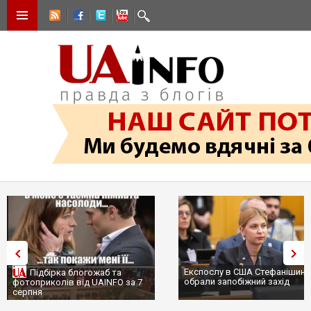
Експослу в США Стефанішиній
Підбірка блогожаб та
обрали запобіжний захід
фотоприколів від UAINFO за 7
серпня