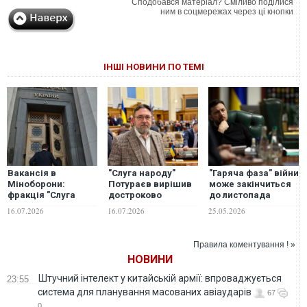
Сподобався матеріал? Сміливо поділися
ним в соцмережах через ці кнопки
ІНШІ НОВИНИ ПО ТЕМІ
Вакансія в
"Слуга народу"
"Гаряча фаза" війни
Міноборони:
Потураєв вирішив
може закінчиться
фракція "Слуга
достроково
до листопада
народу" може
скласти
цього року, -
16.07.2026
16.07.2026
25.05.2026
зібратися на нове
депутатський
Зеленський на
засідання щодо
мандат
зустрічі зі "слугами
призначення
народу"
Правила коментування ! »
міністра
НОВИНИ
Штучний інтелект у китайській армії: впроваджується
23:55
система для планування масованих авіаударів
67
0