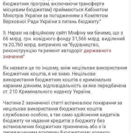
бюджетних програм, включаючи трансферти
місцевим бюджетам) приймаються Кабінетом
Міністрів України за погодженням з Комітетом
Верховної Ради України з питань бюджету."
5. Наразі на офіційному сайті Мінфіну ми бачимо, що з
66 млрд. грн. ковідного фонду 31,566 млрд. виділений
та 20,760 млрд. витрачено на "будівництво,
реконструкцію та ремонт автодоріг
державного
значення
"
Як назвати це по іншому, аніж нецільове використання
бюджетних коштів, я не знаю. Нецільове
використання бюджетних коштів є кримінально
караним діянням, відповідальність за яке передбачена
ст. 210 Кримінального кодексу України.
Частина 2 зазначеної статті встановлює покарання за
нецільове використання бюджетних коштів
службовою особою, а так само здійснення видатків
бюджету чи надання кредитів з бюджету без
встановлених бюджетних призначень або з їх
перевищенням всупереч Бюджетному кодексу