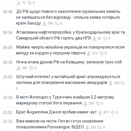
75
0
Дії РФ щодо повного захоплення грузинських земель
09:48
не залишаться без відповіді - спільна заява чотирьох
країн Заходу
750
0
Атакована нафтопереробка: у Краснодарському краї та
09:24
Самарській області РФ горять два НПЗ
81
0
Майже чверть мільйона українців не повернулися після
09:00
виїзду за кордон у першому півріччі
173
0
Нічна атака дронів РФ на Київщину: загинули троє осіб
08:39
101
0
Штучний інтелект у китайській армії: впроваджується
23:55
система для планування масованих авіаударів
193
0
В місті Аспендос у Туреччині знайшли 2,2-метрову
23:30
мармурову статую бога лікування
220
0
Брат Анджеліни Джолі зробив камінг-аут
23:02
677
0
Вже вивели на тести: Ferrari готує оновлення
22:33
позашляховика Purosangue. ВІДЕО
162
0