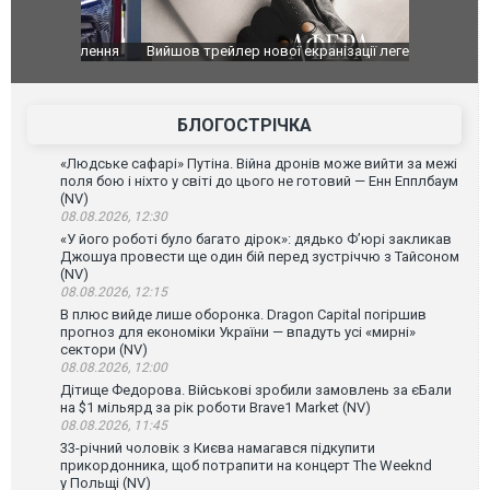
оновлення
Вийшов трейлер нової екранізації легендарного
Зеленський
фільму "Афера Томаса Крауна"
перемовин
БЛОГОСТРІЧКА
«Людське сафарі» Путіна. Війна дронів може вийти за межі
поля бою і ніхто у світі до цього не готовий — Енн Епплбаум
(NV)
08.08.2026, 12:30
«У його роботі було багато дірок»: дядько Ф’юрі закликав
Джошуа провести ще один бій перед зустріччю з Тайсоном
(NV)
08.08.2026, 12:15
В плюс вийде лише оборонка. Dragon Capital погіршив
прогноз для економіки України — впадуть усі «мирні»
сектори (NV)
08.08.2026, 12:00
Дітище Федорова. Військові зробили замовлень за єБали
на $1 мільярд за рік роботи Brave1 Market (NV)
08.08.2026, 11:45
33-річний чоловік з Києва намагався підкупити
прикордонника, щоб потрапити на концерт The Weeknd
у Польщі (NV)