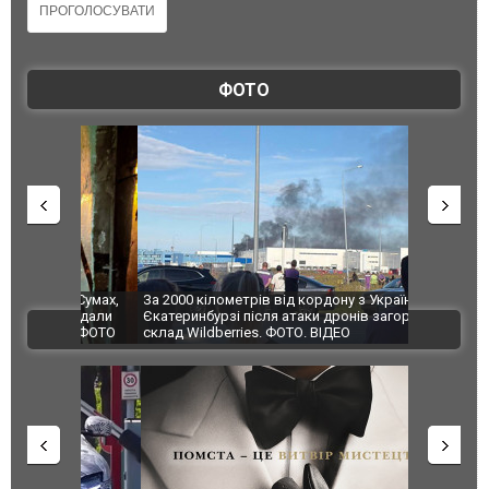
ФОТО
по Сумах,
За 2000 кілометрів від кордону з Україною: в
"Мої іграш
траждали
Єкатеринбурзі після атаки дронів загорівся
суперкарів
ВІДЕО
ині. ФОТО
склад Wildberries. ФОТО. ВІДЕО