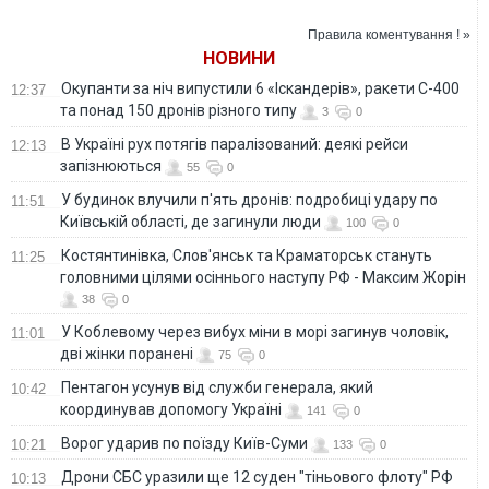
росЗМІ
ніхто
полон
Правила коментування ! »
НОВИНИ
Окупанти за ніч випустили 6 «Іскандерів», ракети С-400
12:37
та понад 150 дронів різного типу
3
0
В Україні рух потягів паралізований: деякі рейси
12:13
запізнюються
55
0
У будинок влучили п'ять дронів: подробиці удару по
11:51
Київській області, де загинули люди
100
0
Костянтинівка, Слов'янськ та Краматорськ стануть
11:25
головними цілями осіннього наступу РФ - Максим Жорін
38
0
У Коблевому через вибух міни в морі загинув чоловік,
11:01
дві жінки поранені
75
0
Пентагон усунув від служби генерала, який
10:42
координував допомогу Україні
141
0
Ворог ударив по поїзду Київ-Суми
10:21
133
0
Дрони СБС уразили ще 12 суден "тіньового флоту" РФ
10:13