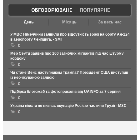
ОБГОВОРЮВАНЕ
|
ПОПУЛЯРНЕ
День
Місяць
За весь час
У МВС Німеччини заявили про відсутність зброї на борту Ан-124
в аеропорту Лейпцига, - ЗМІ
0
Мер Сеути заявив про 100 загиблих мігрантів під час штурму
кордону
0
Чи стане Венс наступником Трампа? Президент США виступив
із неочікуваною заявою
0
Підбірка блогожаб та фотоприколів від UAINFO за 7 серпня
0
Україна ніколи не визнає окупацію Росією частини Грузії - МЗС
0