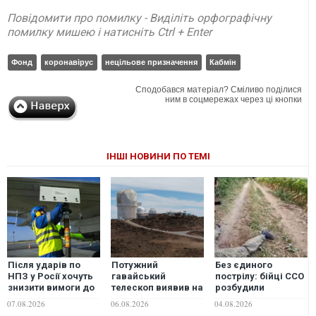
Повідомити про помилку - Виділіть орфографічну
помилку мишею і натисніть Ctrl + Enter
Фонд
коронавірус
нецільове призначення
Кабмін
Сподобався матеріал? Сміливо поділися
ним в соцмережах через ці кнопки
ІНШІ НОВИНИ ПО ТЕМІ
Після ударів по
Потужний
Без єдиного
НПЗ у Росії хочуть
гавайський
пострілу: бійці ССО
знизити вимоги до
телескоп виявив на
розбудили
якості
Сонці те, чого
окупантів у
07.08.2026
06.08.2026
04.08.2026
авіапального —
раніше не бачив
схованках і взяли в