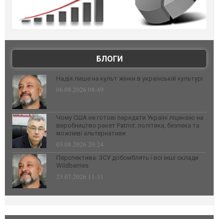
БЛОГИ
Надія лише на культ жінки в українській культурі
06.08.2026 08:49
Чому США не готові передати Україні ліцензію на
виробництво ракет Patriot: політика, безпека та
можливі альтернативи
03.08.2026 20:24
Перспектива: ЗСУ добомблять і всі інші склади
Wildberries
23.07.2026 11:31