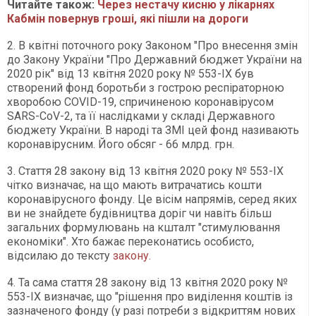
Читайте також:
Через нестачу кисню у лікарнях
Кабмін повернув гроші, які пішли на дороги
2. В квітні поточного року Законом "Про внесення змін
до Закону України "Про Державний бюджет України на
2020 рік" від 13 квітня 2020 року № 553-IX був
створений фонд боротьби з гострою респіраторною
хворобою COVID-19, спричиненою коронавірусом
SARS-CoV-2, та її наслідками у складі Державного
бюджету України. В народі та ЗМІ цей фонд називають
коронавірусним. Його обсяг - 66 млрд. грн.
3. Стаття 28 закону від 13 квітня 2020 року № 553-IX
чітко визначає, на що мають витрачатись кошти
коронавірусного фонду. Це вісім напрямів, серед яких
ви не знайдете будівництва доріг чи навіть більш
загальних формулювань на кшталт "стимулювання
економіки". Хто бажає переконатись особисто,
відсилаю до тексту
закону
.
4. Та сама стаття 28 закону від 13 квітня 2020 року №
553-IX визначає, що "рішення про виділення коштів із
зазначеного фонду (у разі потреби з відкриттям нових