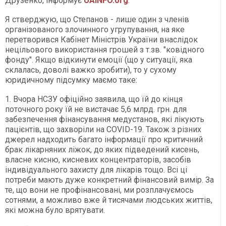
Друзенко, інформує
UAINFO.org
.
Я стверджую, що Степанов - лише один з членів
організованого злочинного угрупування, на яке
перетворився Кабінет Міністрів України внаслідок
нецільового використання грошей з т.зв. "ковідного
фонду". Якщо відкинути емоції (що у ситуації, яка
склалась, доволі важко зробити), то у сухому
юридичному підсумку маємо таке:
1. Вчора НСЗУ офіційно заявила, що їй до кінця
поточного року їй не вистачає 5,6 млрд. грн. для
забезпечення фінансування медустанов, які лікують
пацієнтів, що захворіли на COVID-19. Також з різних
джерел надходить багато інформації про критичний
брак лікарняних ліжок, до яких підведений кисень,
власне кисню, кисневих концентраторів, засобів
індивідуального захисту для лікарів тощо. Всі ці
потреби мають дуже конкретний фінансовий вимір. За
те, що вони не профінансовані, ми розплачуємось
сотнями, а можливо вже й тисячами людських життів,
які можна було врятувати.