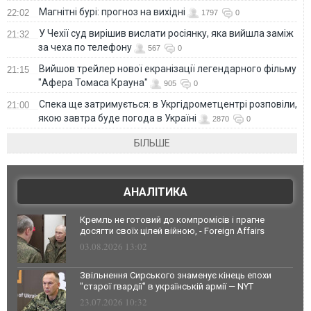
Магнітні бурі: прогноз на вихідні
22:02
1797
0
У Чехії суд вирішив вислати росіянку, яка вийшла заміж
21:32
за чеха по телефону
567
0
Вийшов трейлер нової екранізації легендарного фільму
21:15
"Афера Томаса Крауна"
905
0
Спека ще затримується: в Укргідрометцентрі розповіли,
21:00
якою завтра буде погода в Україні
2870
0
БІЛЬШЕ
АНАЛІТИКА
Кремль не готовий до компромісів і прагне
досягти своїх цілей війною, - Foreign Affairs
03.08.2026 13:02
Звільнення Сирського знаменує кінець епохи
"старої гвардії" в українській армії — NYT
23.07.2026 10:32