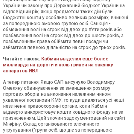
України чи закону про Державний бюджет України на
відповідний рік, якщо предметом таких дій були
бюджетні кошти у особливо великих розмірах, вчинені
за попередньою змовою групою осіб. Санкція -
обмеження волі на строк від двох до п'яти років або
позбавлення волі на строк від двох до шести років, з
позбавленням права обіймати певні посади чи
займатися певною діяльністю на строк до трьох років.
Читайте також:
Кабмин выделил еще более
миллиарда на дороги и ноль гривен на закупку
аппаратов ИВЛ
А тепер питання. Якщо САП висунуло Володимиру
Омеляну обвинувачення за зменшення розміру
портових зборів на виконання належним чином
ухваленої постанови КМУ, то куди дивляться усі наші
незліченні правоохоронні органи, коли Кабмін
відверто використовує кошти ковідного фонду не за
призначенням. Цей злочин задокументований на сайті
Мінфіну. Склад організованого злочинного
угрупування ("група осіб, що діє за попередньою