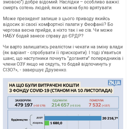
змовою") добре відомий. Наслідки – особливо важкі:
смерть сотень людей, яких можна було врятувати.
Може президент запише з цього приводу якийсь
відосик зі своєї комфортної палати у Феофанії? Бо
чергова весна прийде, а ніхто так і не сів. Чи може
НАБУ бодай занесе справу до ЄРДР?
Чи варто залишатись реалістом і чекати на зміну влади
(як варіант - спробувати її прискорити). І тоді з'явиться
шанс, що наступники почнуть "доганяти" попередників і
члени ОЗУ якщо не сядуть, то бодай відпочинуть у
СІЗО?», - завершує Друзенко.