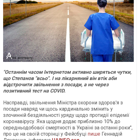
"Останнім часом Інтернетом активно ширяться чутки,
що Степанов "всьо". І на лікарняний він втік аби
відстрочити звільнення з посади, а не через
позитивний тест на COVID.
Насправді, звільнення Міністра охорони здоров'я з
посади навряд чи щось кардинально змінить у
злочинній бездіяльності уряду щодо протидії епідемії
коронавірусу. Яка щодня додає приблизно 10% до
середньодобової смертності в Україні за останні роки",
про це на своїй сторінці у Фейсбуці
пише
Геннадій