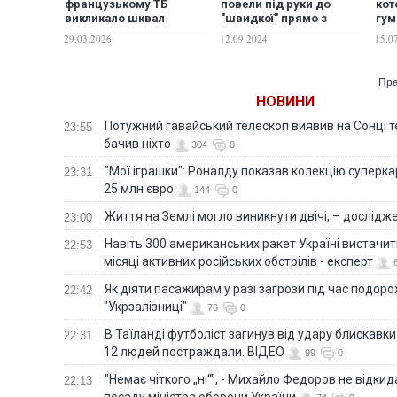
французькому ТБ
повели під руки до
кот
викликало шквал
"швидкої" прямо з
гум
критики
"хресної ходи" у
чел
29.03.2026
12.09.2024
15.0
Петербурзі
Кие
гот
Пра
НОВИНИ
Потужний гавайський телескоп виявив на Сонці те
23:55
бачив ніхто
304
0
"Мої іграшки": Роналду показав колекцію суперка
23:31
25 млн євро
144
0
Життя на Землі могло виникнути двічі, – дослідж
23:00
Навіть 300 американських ракет Україні вистачит
22:53
місяці активних російських обстрілів - експерт
Як діяти пасажирам у разі загрози під час подорож
22:42
"Укрзалізниці"
76
0
В Таїланді футболіст загинув від удару блискавки
22:31
12 людей постраждали. ВІДЕО
99
0
"Немає чіткого „ні“", - Михайло Федоров не відки
22:13
посаду міністра оборони України