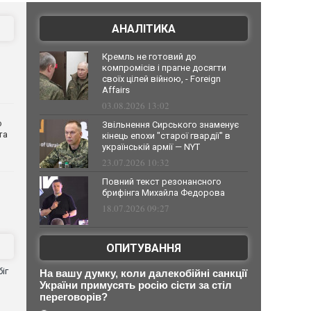
АНАЛІТИКА
Кремль не готовий до
компромісів і прагне досягти
своїх цілей війною, - Foreign
Affairs
03.08.2026 13:02
о
Звільнення Сирського знаменує
та
кінець епохи "старої гвардії" в
українській армії — NYT
23.07.2026 10:32
Повний текст резонансного
брифінга Михайла Федорова
18.07.2026 09:27
ОПИТУВАННЯ
іг
На вашу думку, коли далекобійні санкції
України примусять росію сісти за стіл
переговорів?