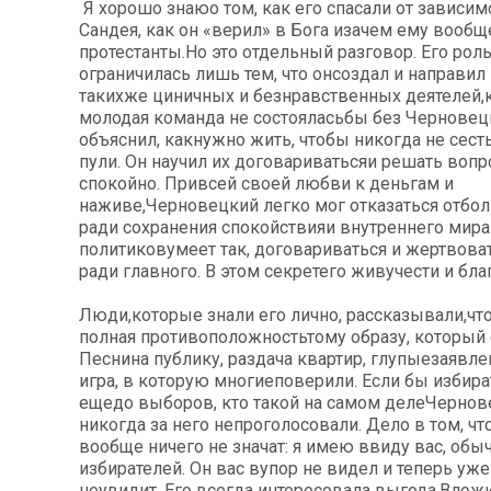
Я хорошо знаюо том, как его спасали от зависи
Сандея, как он «верил» в Бога изачем ему вооб
протестанты.Но это отдельный разговор. Его рол
ограничилась лишь тем, что онсоздал и направил
такихже циничных и безнравственных деятелей,к
молодая команда не состояласьбы без Черновец
объяснил, какнужно жить, чтобы никогда не сесть
пули. Он научил их договариватьсяи решать вопр
спокойно. Привсей своей любви к деньгам и
наживе,Черновецкий легко мог отказаться отб
ради сохранения спокойствияи внутреннего мира.
политиковумеет так, договариваться и жертво
ради главного. В этом секретего живучести и бла
Люди,которые знали его лично, рассказывали,что
полная противоположностьтому образу, который 
Песнина публику, раздача квартир, глупыезаявлен
игра, в которую многиеповерили. Если бы избира
ещедо выборов, кто такой на самом делеЧернов
никогда за него непроголосовали. Дело в том, ч
вообще ничего не значат: я имею ввиду вас, обы
избирателей. Он вас вупор не видел и теперь уже
неувидит. Его всегда интересовала выгода.Вложи