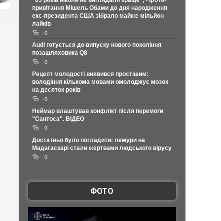
"65 років ніколи не виглядали краще", - фото-
привітання Мішель Обами до дня народження
екс-президента США зібрало майже мільйон
лайків
0
Audi готується до випуску нового покоління
позашляховика Q8
0
Рецепт молодості виявився простішим:
володіння кількома мовами омолоджує мозок
на десяток років
0
Неймар влаштував конфлікт після перемоги
"Сантоса". ВІДЕО
0
Достатньо було погладити: лемури на
Мадагаскарі стали жертвами людського вірусу
0
ФОТО