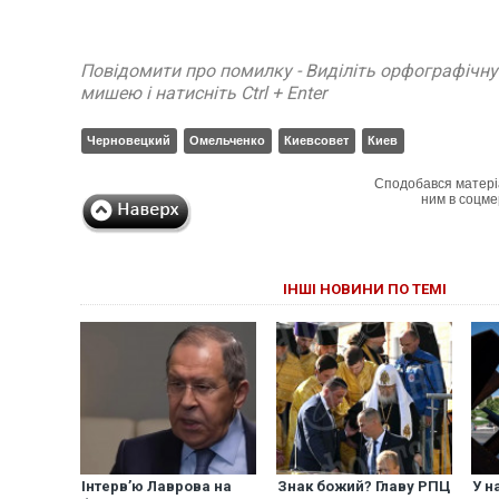
Повідомити про помилку - Виділіть орфографічн
мишею і натисніть Ctrl + Enter
Черновецкий
Омельченко
Киевсовет
Киев
Сподобався матері
ним в соцме
ІНШІ НОВИНИ ПО ТЕМІ
Інтерв’ю Лаврова на
Знак божий? Главу РПЦ
У н