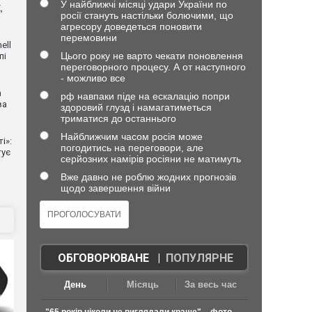
У найближчі місяці удари України по
,
росії стануть настільки болючими, що
агресору доведеться поновити
перемовини
ell
Цього року не варто чекати поновлення
пі
переговорного процесу. А от наступного
- можливо все
n
рф навпаки піде на ескалацію попри
ва
здоровий глузд і намагатиметься
триматися до останнього
Найближчим часом росія може
і»:
погодитись на переговори, але
тує
серйозних намірів росіяни не матимуть
Вже давно не роблю жодних прогнозів
щодо завершення війни
ОБГОВОРЮВАНЕ
|
ПОПУЛЯРНЕ
День
Місяць
За весь час