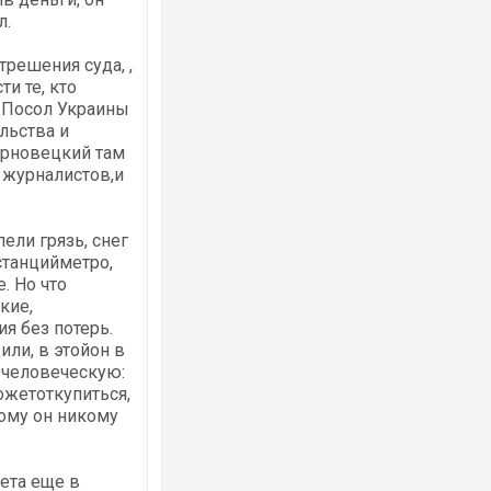
л.
трешения суда, ,
ти те, кто
е.Посол Украины
льства и
Росія атакувала Суми КАБами: пошко
ерновецкий там
торговельний центр, будинки, є постр
з журналистов,и
ФОТО
ели грязь, снег
станцийметро,
. Но что
кие,
я без потерь.
или, в этойон в
 человеческую:
ожетоткупиться,
тому он никому
Топпосадовцю Повітряних Сил вручил
підозру
ета еще в