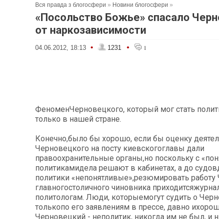
Вся правда з блогосфери
»
Новини блогосфери
»
«Посольство Божье» спасало Черн
от наркозависимости
•
•
04.06.2012, 18:13
1231
1
ФеноменЧерновецкого, который мог стать поли
только в нашей стране.
Конечно,было бы хорошо, если бы оценку деяте
Черновецкого на посту киевскогоглавы дали
правоохранительные органы,но поскольку с «по
политикамидела решают в кабинетах, а до судов
политики «непонятливые»,резюмировать работу 
главногостоличного чиновника приходитсяжурна
политологам. Люди, которыемогут судить о Чер
толькопо его заявлениям в прессе, давно ихорош
Черновецкий - неполитик, никогда им не был, и 