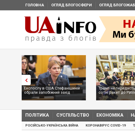
ГОЛОВНА
ОГЛЯД БЛОГОСФЕРИ
ОГЛЯД БЛОГОЖАБ
Експослу в США Стефанішиній
Трамп не передасть
обрали запобіжний захід
сотні ракет до Patri
...
ПОЛІТИКА
СУСПІЛЬСТВО
ЕКОНОМІКА
Н
РОСІЙСЬКО-УКРАЇНСЬКА ВІЙНА
КОРОНАВІРУС COVID-19