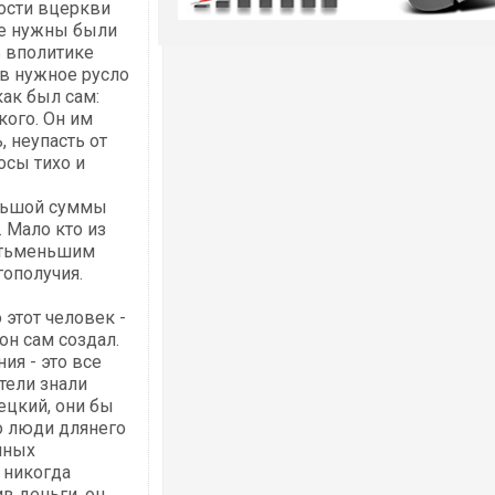
мости вцеркви
ще нужны были
ь вполитике
 в нужное русло
ак был сам:
кого. Он им
, неупасть от
осы тихо и
ольшой суммы
 Мало кто из
ватьменьшим
гополучия.
 этот человек -
он сам создал.
ия - это все
тели знали
ецкий, они бы
то люди длянего
чных
 никогда
в деньги, он