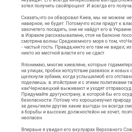
хотел получить свойпроцент. И всегда его получа
Сказать,что он обворовал Киев, мы не можем: не
наверное, не будет. Потомучто если придут к влас
захочетего посадить, они не найдут его в Украин
в Израиле рассказывалмне, стоя на балконе посо
смотряна волны Средиземного моря о том, чтоЧ
- частый гость. Правда,никто его там не видел, и
никто из местной власти его не сдаст.
Японимаю, многие киевляне, которые годамитерп
на улицах, пробки иотсутствие развязок и новых 
щелкнули зубами, когда услышалиоб его отставке
поделаешь: в этойстране и с этими политиками та
какЧерновецкий выживают и уходят отправосуди
Придумайте другуюстрану, в которой бы его осуд
безопасности. Потому что хорошоизучил природу
за деньгиили другие какие выгоды он всегда см
а борьбы и высоких должностейон не хочет, поэ
неопасен.
Впервые я увидел его вкулуарах Верховного Сов