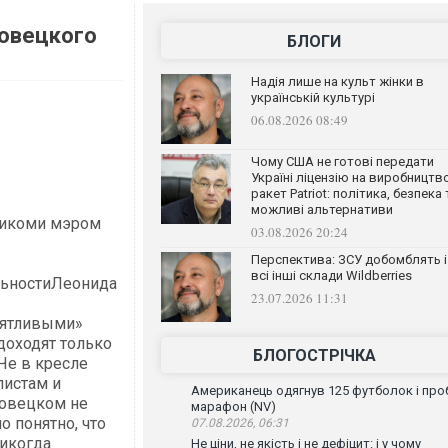
овецкого
БЛОГИ
Надія лише на культ жінки в
українській культурі
06.08.2026 08:49
Чому США не готові передати
Україні ліцензію на виробництв
ракет Patriot: політика, безпека 
можливі альтернативи
тикоми мэром
03.08.2026 20:24
Перспектива: ЗСУ добомблять і
всі інші склади Wildberries
льностиЛеонида
23.07.2026 11:31
нятливыми»
доходят только
БЛОГОСТРІЧКА
Че в кресле
листам и
Американець одягнув 125 футболок і проб
новецком не
марафон (NV)
о понятно, что
07.08.2026, 06:31
никогда
Не ціни, не якість і не дефіцит: і у чому