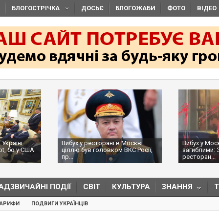
БЛОГОСТРІЧКА
ДОСЬЄ
БЛОГОЖАБИ
ФОТО
ВІДЕО
 Україні
Вибух у ресторані в Москві:
Вибух у Мос
ot, бо у США
ціллю був головком ВКС Росії,
загиблими: 
пр...
ресторан...
АДЗВИЧАЙНІ ПОДІЇ
СВІТ
КУЛЬТУРА
ЗНАННЯ
ТАРИФИ
ПОДВИГИ УКРАЇНЦІВ