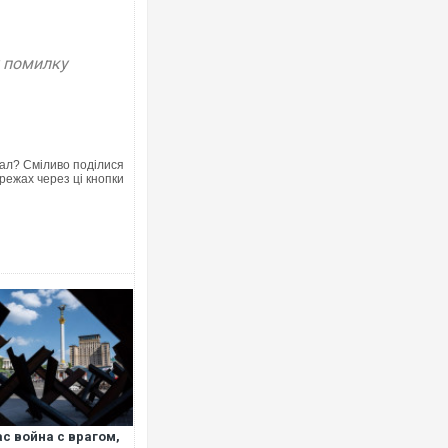
у помилку
ал? Сміливо поділися
режах через ці кнопки
ас война с врагом,