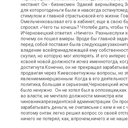
нестанет. Он - бизнесмен. Эдакий верныйжрец Зо
для которогоденьги были и навсегда останутся
стимулом и главной страстьювсей его жизни. Го
Омельченковызвал его в кабинет, еще в свою б
спросил: «Чего ты хочешь? Чтотебе дать, чтобы 
ИЧерновецкий ответил: «Ничего». Разныеслухи х
почему он пошел вмеры. Вроде бы главной зада
перед собой поставил была следующая:узаконить
владение всейпринадлежащей ему собственност
скупил, но которую мог ипотерять. И его интерес 
ксвоей новой должности исчез именнотогда, ког
достигнута.Конечно, он не прекращал зарабатыва
продвигая через Киевсоветнужны вопросы, но э
явлениеминерционным. Когда в его деятельнос
политика, большая и серьезная,Черновецкий исче
было ненужно. Он не хотел был в оппозиции,как 
во власти, не мечтало должности министра или
чиновникапрезидентской администрации. Он про
зарабатывать деньги, не считаясьни с кем и ни с
поэтому онтак легко решил вопрос со своей отст
ничего не потерял, как, впрочем,ничего и не наше