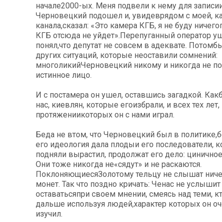
начале2000-ых. Меня подвели к нему для записи
Черновецкий подошел и, увидеврядом с моей, к
канала,сказал: «Это камера КГБ, я не буду ничего
КГБ отсюда не уйдет».Перепуганный оператор уше
понял,что депутат не совсем в адеквате. Потомб
других ситуаций, которые неоставили сомнений:
многоликийЧерновецкий никому и никогда не п
истинное лицо.
И с постамера он ушел, оставшись загадкой. Как
нас, киевлян, которые егоизбрали, и всех тех лет,
протяжениикоторых он с нами играл.
Беда не втом, что Черновецкий был в политике,бе
его идеология дала плодыи его последователи, к
подняли вырастил, продолжат его дело: циничное
Они тоже никогда не«сядут» и не раскаются.
ПоклоняющиесяЗолотому тельцу не слышат ниче
монет. Так что поздно кричать: Ченас не услышит
оставатьсяпри своем мнении, смеясь над теми, к
дальше используя людей,характер которых он о
изучил.