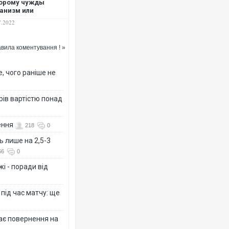
орому чужды
анизм или
овечность: к чему
7.2022
ву нужно
овиться уже сейчас
вила коментування ! »
, чого раніше не
рів вартістю понад
ення
218
0
ь лише на 2,5-3
66
0
і - поради від
 під час матчу: ще
дає повернення на