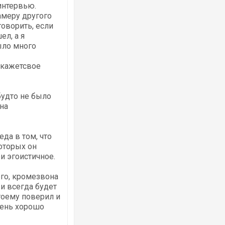
интервью.
амеру другого
говорить, если
л, а я
ыло много
окажетсвое
будто не было
 на
да в том, что
оторых он
и эгоистичное.
го, кромезвона
 и всегда будет
тоему поверил и
чень хорошо