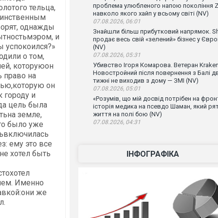
проблема улюбленого напою покоління Z
лотого тельца,
навколо якого хайп у всьому світі (NV)
единственным
07.08.2026, 06:01
ворят, однажды
Знайшли більш прибутковий напрямок. Sh
ытностьмэром, и
продає весь свій «зелений» бізнес у Євро
ты успокоился?»
(NV)
одили о том,
07.08.2026, 05:31
чей, которуюон
Убивство Ігоря Комарова. Ветеран Krake
Новостройний після повернення з Балі д
 право на
тижні не виходив з дому — ЗМІ (NV)
ью,которую он
07.08.2026, 05:01
к городу и
«Розумів, що мій досвід потрібен на фронт
да цель была
історія медика на псевдо Шаман, який ря
тьна земле,
життя на полі бою (NV)
07.08.2026, 04:31
то было уже
тьвключилась
з: ему это все
не хотел быть
ІНФОГРАФІКА
стохотел
 чем. Именно
авкой:они же
л.