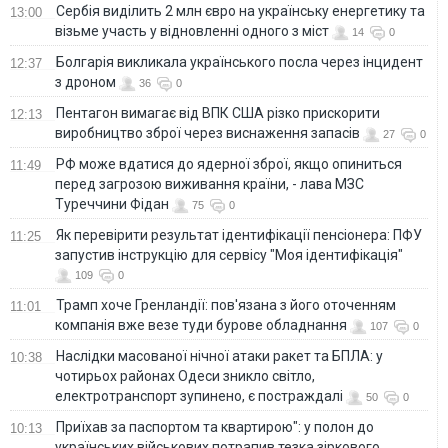
Сербія виділить 2 млн євро на українську енергетику та
13:00
візьме участь у відновленні одного з міст
14
0
Болгарія викликала українського посла через інцидент
12:37
з дроном
36
0
Пентагон вимагає від ВПК США різко прискорити
12:13
виробництво зброї через виснаження запасів
27
0
РФ може вдатися до ядерної зброї, якщо опиниться
11:49
перед загрозою виживання країни, - лава МЗС
Туреччини Фідан
75
0
Як перевірити результат ідентифікації пенсіонера: ПФУ
11:25
запустив інструкцію для сервісу "Моя ідентифікація"
109
0
Трамп хоче Гренландії: пов'язана з його оточенням
11:01
компанія вже везе туди бурове обладнання
107
0
Наслідки масованої нічної атаки ракет та БПЛА: у
10:38
чотирьох районах Одеси зникло світло,
електротранспорт зупинено, є постраждалі
50
0
Приїхав за паспортом та квартирою": у полон до
10:13
українських військових потрапив тезка зіркового