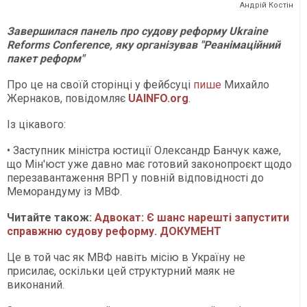
Андрій Костін
Завершилася панель про судову реформу Ukraine
Reforms Conference, яку організував "Реанімаційний
пакет реформ"
Про це на своїй сторінці у фейбсуці
пише
Михайло
Жернаков, повідомляє
UAINFO.org
.
Із цікавого:
• Заступник міністра юстиції Олександр Банчук каже,
що Мін'юст уже давно має готовий законопроєкт щодо
перезавантаження ВРП у повній відповідності до
Меморандуму із МВФ.
Читайте також:
Адвокат: Є шанс нарешті запустити
справжню судову реформу. ДОКУМЕНТ
Це в той час як МВФ навіть місію в Україну не
присилає, оскільки цей структурний маяк не
виконаний.