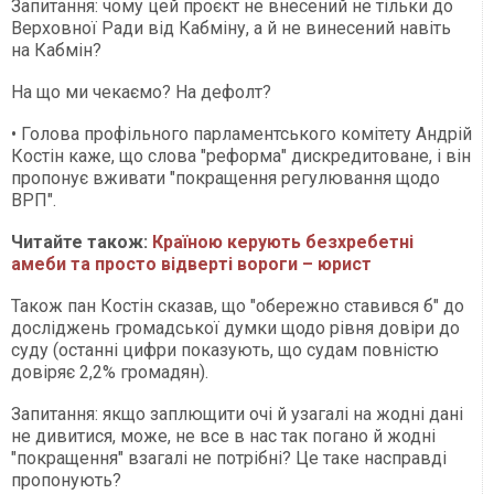
Запитання: чому цей проєкт не внесений не тільки до
Верховної Ради від Кабміну, а й не винесений навіть
на Кабмін?
На що ми чекаємо? На дефолт?
• Голова профільного парламентського комітету Андрій
Костін каже, що слова "реформа" дискредитоване, і він
пропонує вживати "покращення регулювання щодо
ВРП".
Читайте також:
Країною керують безхребетні
амеби та просто відверті вороги – юрист
Також пан Костін сказав, що "обережно ставився б" до
досліджень громадської думки щодо рівня довіри до
суду (останні цифри показують, що судам повністю
довіряє 2,2% громадян).
Запитання: якщо заплющити очі й узагалі на жодні дані
не дивитися, може, не все в нас так погано й жодні
"покращення" взагалі не потрібні? Це таке насправді
пропонують?