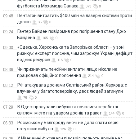
футболіста Мохамеда Салаха
373
0
Пентагон витратить $400 млн на лазерні системи проти
09:48
дронів
35
0
Гантер Байден повідомив про погіршення стану Джо
09:24
Байдена
165
0
«Одеська, Херсонська та Запорізька області – у зоні
09:00
ризику»: експерт пояснив, чим загрожує Україні дефіцит
водних ресурсів
115
0
Чи призначать пенсійни виплати, якщо ніколи не
08:36
працював офіційно: пояснення
214
0
РФ атакувала дронами Салтівський район Харкова: є
08:12
влучання у багатоповерхівку, двоє людей загинули
76
0
В Одесі пролунали вибухи та почалися перебої зі
07:29
світлом: місто під ударом дронів та ракет
144
0
Російському Бєлгороду вночі не дала спати серія
06:33
потужних вибухів
126
0
У Німеччині фіксували підозрілі польоти дронів над
05:25