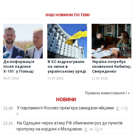
ІНШІ НОВИНИ ПО ТЕМІ
Дезінформація
В ЄС відреагували
Україна потребує
після падіння
на зміни в
оновлення Кабміну,
Х-101: у Польщі
українському уряді
Свириденко
викрили фейки
та закликали до
очолить новий
30.07.2026
13.07.2026
12.07.2026
проти України та
продовження
напрямок, -
уряду Дональда
реформ
Зеленський
Туска
Правила коментування ! »
НОВИНИ
У парламенті Косово прем'єра закидали яйцями
13:48
1
0
На Одещині через атаку РФ обмежили рух до пунктів
13:24
пропуску на кордоні з Молдовою
14
0