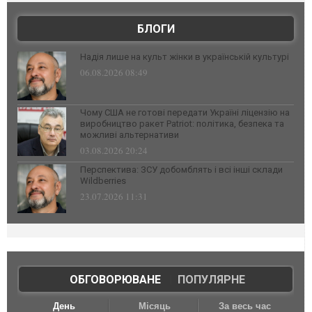
БЛОГИ
Надія лише на культ жінки в українській культурі
06.08.2026 08:49
Чому США не готові передати Україні ліцензію на
виробництво ракет Patriot: політика, безпека та
можливі альтернативи
03.08.2026 20:24
Перспектива: ЗСУ добомблять і всі інші склади
Wildberries
23.07.2026 11:31
ОБГОВОРЮВАНЕ
|
ПОПУЛЯРНЕ
День
Місяць
За весь час