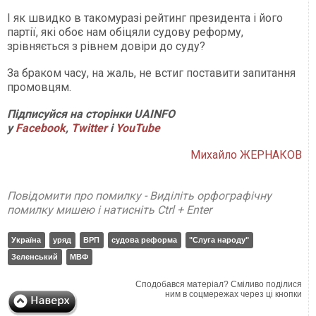
І як швидко в такомуразі рейтинг президента і його
партії, які обоє нам обіцяли судову реформу,
зрівняється з рівнем довіри до суду?
За браком часу, на жаль, не встиг поставити запитання
промовцям.
Підписуйся на сторінки UAINFO
у
Facebook
,
Twitter
і
YouTube
Михайло ЖЕРНАКОВ
Повідомити про помилку - Виділіть орфографічну
помилку мишею і натисніть Ctrl + Enter
Україна
уряд
ВРП
судова реформа
"Слуга народу"
Зеленський
МВФ
Сподобався матеріал? Сміливо поділися
ним в соцмережах через ці кнопки