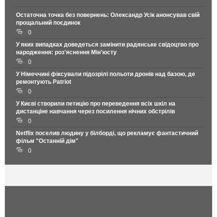
Остаточна точка без повернень: Олександр Усік анонсував свій
прощальний поєдинок
0
У яких випадках доведеться замінити радянське свідоцтво про
народження: роз'яснення Мін'юсту
0
У Німеччині фіксували підозрілі польоти дронів над базою, де
ремонтують Patriot
0
У Києві створили петицію про переведення всіх шкіл на
дистанціне навчання через посилення нічних обстрілів
0
Netflix поселив людину у білборді, що рекламує фантастичний
фільм "Останній дім"
0