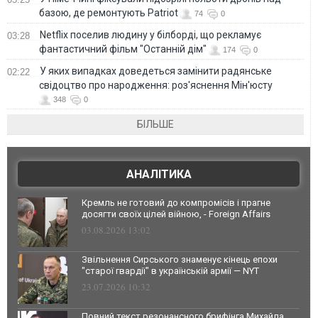
базою, де ремонтують Patriot
74
0
Netflix поселив людину у білборді, що рекламує
03:28
фантастичний фільм "Останній дім"
174
0
У яких випадках доведеться замінити радянське
02:22
свідоцтво про народження: роз'яснення Мін'юсту
348
0
БІЛЬШЕ
АНАЛІТИКА
Кремль не готовий до компромісів і прагне
досягти своїх цілей війною, - Foreign Affairs
03.08.2026 13:02
Звільнення Сирського знаменує кінець епохи
"старої гвардії" в українській армії — NYT
23.07.2026 10:32
Повний текст резонансного брифінга Михайла