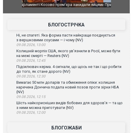
идали яйцями
Приїхав за паспортом та квартирою": у полон
Одесу накр
до українських військових потрапив тезка
ураганним 
зіркового футболіста Мохамеда Салаха
БЛОГОСТРІЧКА
Ні, не спагеті. Яка форма пасти найкраще поєднується
з вершковими соусами — і чому (NV)
09.08.2026, 13:00
Колишній морпіх США, якого ув’язнили в Росії, може бути
на межі смерті — Reuters (NV)
09.08.2026, 12:45
Підсилювач керма. 4 сигнали, що щось не так і що робити
до того, як стане дорого (NV)
09.08.2026, 12:30
Вимагає 50 млн доларів та обмеження опіки: колишня
наречена Дончича подала новий позов проти зірки НБА
(NV)
09.08.2026, 12:15
Шість найкорисніших видів бобових для здоров’я — та що
з ними можна приготувати (NV)
09.08.2026, 12:00
БЛОГОЖАБИ