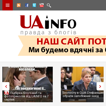
Експослу в США Стефанішині
Підбірка блогожаб та
обрали запобіжний захід
фотоприколів від UAINFO за 7
серпня