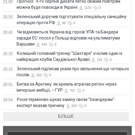
Прогноз: 9-го серпня дихати легко свіжим повітрям
21:00
можна буде повсюди в Україні
1133
0
Зеленський доручив підготувати спеціальну санкційну
20:55
операцію проти РФ
86
0
Чи відмовиться Україна від героїв УПА та Бандери
20:42
заради ЄС: посол у Польщі відповів на ультиматуми
Варшави
440
0
Колишній головний тренер "Шахтаря" очолив один із
20:33
найкращих клубів Саудівської Аравії
125
0
Зеленський підписав укази про звільнення ще чотирьох
20:15
послів
163
0
Битва за Арктику: як кремль втрачає регіон через
20:01
імперські амбіції, – ГУР
701
0
Росія терміново шукає заміну своїм "Іскандерам":
19:54
експерт вказав причину
624
0
БІЛЬШЕ