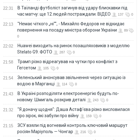
В Таїланді футболіст загинув від удару блискавки під
22:31
час матчу: ще 12 людей постраждали. ВІДЕО
137
0
"Немає чіткого „ні“", - Михайло Федоров не відкидає
22:13
повернення на посаду міністра оборони України
89
0
Huawei виходить на ринок позашляховиків з моделлю
22:02
Stelato G9. ФОТО
287
0
Трамп різко відреагував на чутки про конфлікт з
21:58
Гегсетом
105
0
Зеленський анонсував звільнення через ситуацію із
21:54
водою в Марганці
114
0
В Україні розподіляти електроенергію будуть по-
21:43
новому: Шмигаль розкрив деталі
243
0
"Я доначу щодня": Даша Астаф'єва різко висловилася
21:32
про зірок, які забули про війну
159
0
ЗСУ взяли під вогневий контроль ключовий маршрут
21:15
росіян Маріуполь — Чонгар
216
0