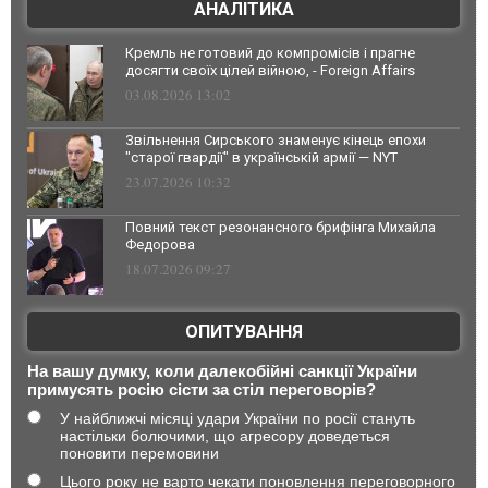
АНАЛІТИКА
Кремль не готовий до компромісів і прагне
досягти своїх цілей війною, - Foreign Affairs
03.08.2026 13:02
Звільнення Сирського знаменує кінець епохи
"старої гвардії" в українській армії — NYT
23.07.2026 10:32
Повний текст резонансного брифінга Михайла
Федорова
18.07.2026 09:27
ОПИТУВАННЯ
На вашу думку, коли далекобійні санкції України
примусять росію сісти за стіл переговорів?
У найближчі місяці удари України по росії стануть
настільки болючими, що агресору доведеться
поновити перемовини
Цього року не варто чекати поновлення переговорного