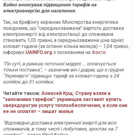
Бойко анонсував підвищення тарифів на
електроенергію для населення.
Так, на брифінгу керівник Міністерства енергетики
повідомив, що "середньозважена" вартість доставки
електроенергії від електростанції до споживача
становить 1,03 гривні, а середньозважена ціна однієї
кіловат-години (за останні кілька місяців) – 1,04 гривні,
інформує
UAINFO.org
з посиланням на
Факти
.
"По суті, в рамках поточної моделі ... оплачується
тільки поставка", – зазначив він і додав, що з грудня
"Укренерго" підвищує тариф за кіловат-годину з 24
копійок до 31 копійки.
Читайте також:
Алексей Кущ: Страну взяли в
"заложники тарифов": украинцев заставят купить
сверхдорогую услугу теплообеспечения, а если они
ее не оплатят – лишат жилья
"Відповідно доставка електричної енергії для всіх
споживачів, в тому числі і побутових, зростає на 7
копійок", - додав Юрій Бойко.