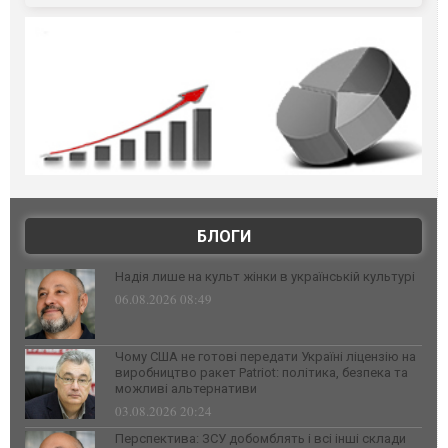
БЛОГИ
Надія лише на культ жінки в українській культурі
06.08.2026 08:49
Чому США не готові передати Україні ліцензію на
виробництво ракет Patriot: політика, безпека та
можливі альтернативи
03.08.2026 20:24
Перспектива: ЗСУ добомблять і всі інші склади