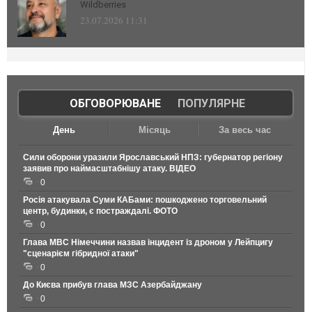
Wildberries
23.07.2026 11:31
ОБГОВОРЮВАНЕ
|
ПОПУЛЯРНЕ
День
Місяць
За весь час
Сили оборони уразили Ярославський НПЗ: губернатор регіону
заявив про наймасштабнішу атаку. ВІДЕО
0
Росія атакувала Суми КАБами: пошкоджено торговельний
центр, будинки, є постраждалі. ФОТО
0
Глава МВС Німеччини назвав інцидент із дроном у Лейпцигу
"сценарієм гібридної атаки"
0
До Києва прибув глава МЗС Азербайджану
0