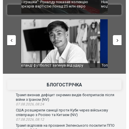
лекцію
Huawei виходить на ринок позашляховиків з
Росія атак
євро
моделлю Stelato G9. ФОТО
торговельн
ВІДЕО
ФОТО
ару
Топпосадовцю Повітряних Сил вручили нову
Сили оборо
ей
підозру
губернатор
атаку. ВІД
БЛОГОСТРІЧКА
Трамп визнав дефіцит окремих видів боєприпасів після
війни з Іраном (NV)
07.08.2026, 08:24
США розширили санкції проти Куби через військову
співпрацю з Росією та Китаєм (NV)
07.08.2026, 08:12
Трамп відповів на прохання Зеленського посилити ППО