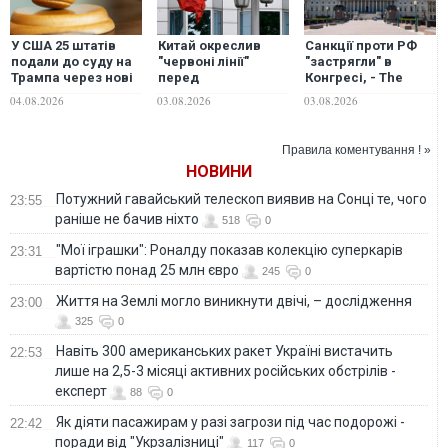
У США 25 штатів
Китай окреслив
Санкції проти РФ
подали до суду на
"червоні лінії"
"застрягли" в
Трампа через нові
перед
Конгресі, - The
тарифи
торговельними
Washington
04.08.2026
03.08.2026
03.08.2026
переговорами із ЄС
та США - Reuters
Правила коментування ! »
НОВИНИ
Потужний гавайський телескоп виявив на Сонці те, чого
23:55
раніше не бачив ніхто
518
0
"Мої іграшки": Роналду показав колекцію суперкарів
23:31
вартістю понад 25 млн євро
245
0
Життя на Землі могло виникнути двічі, – дослідження
23:00
325
0
Навіть 300 американських ракет Україні вистачить
22:53
лише на 2,5-3 місяці активних російських обстрілів -
експерт
88
0
Як діяти пасажирам у разі загрози під час подорожі -
22:42
поради від "Укрзалізниці"
117
0