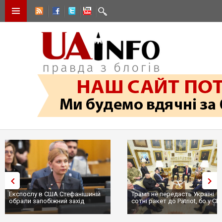
Експослу в США Стефанішиній
Трамп не передасть Україні
обрали запобіжний захід
сотні ракет до Patriot, бо у С
...