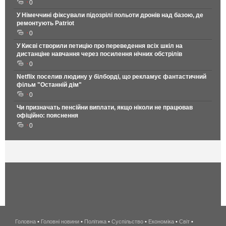
0
У Німеччині фіксували підозрілі польоти дронів над базою, де
ремонтують Patriot
0
У Києві створили петицію про переведення всіх шкіл на
дистанціне навчання через посилення нічних обстрілів
0
Netflix поселив людину у білборді, що рекламує фантастичний
фільм "Останній дім"
0
Чи призначать пенсійни виплати, якщо ніколи не працював
офіційно: пояснення
0
Головна
•
Головні новини
•
Політика
•
Суспільство
•
Економіка
беспроводной
•
Світ
•