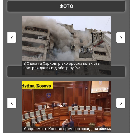
ФОТО
 завод
В Одесі та Харкові різко зросла кількість
Ворог завд
 100%
постраждалих від обстрілу РФ
двоє пора
ВІДЕО
після атак
ькість
У парламенті Косово прем'єра закидали яйцями
Приїхав за