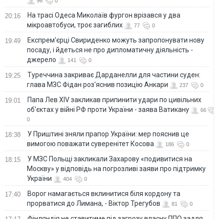
96
0
На трасі Одеса Миколаїв фургон врізався у два
20:16
мікроавтобуси, троє загиблих
77
0
Експрем'єрці Свириденко можуть запропонувати нову
19:49
посаду, і йдеться не про дипломатичну діяльність -
джерело
141
0
Туреччина закриває Дарданелли для частини суден:
19:25
глава МЗС Фідан роз'яснив позицію Анкари
237
0
Папа Лев XIV закликав припинити удари по цивільних
19:01
об'єктах у війні РФ проти України - заява Ватикану
66
0
У Приштині зняли прапор України: мер пояснив це
18:38
вимогою поважати суверенітет Косова
186
0
У МЗС Польщі закликали Захарову «подивитися на
18:15
Москву» у відповідь на погрозливі заяви про підтримку
України
404
0
Ворог намагається вклинитися біля кордону та
17:40
прорватися до Лимана, - Віктор Трегубов
81
0
Фінляндія не ставитиме під загрозу власну ППО задля