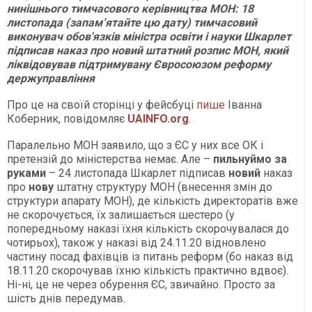
нинішнього тимчасового керівництва МОН: 18
листопада (запам’ятайте цю дату) тимчасовий
виконувач обов'язків міністра освіти і науки Шкарлет
підписав наказ про новий штатний розпис МОН, який
ліквідовував підтримувану Євросоюзом реформу
держуправління
Про це на своїй сторінці у фейсбуці
пише
Іванна
Коберник, повідомляє
UAINFO.org
.
Паралельно МОН заявило, що з ЄС у них все ОК і
претензій до міністерства немає. Але –
пильнуймо за
руками
– 24 листопада Шкарлет підписав
новий
наказ
про
нову
штатну структуру МОН (внесення змін до
структури апарату МОН), де кількість директоратів вже
не скорочується, їх залишається шестеро (у
попередньому наказі їхня кількість скорочувалася до
чотирьох), також у наказі від 24.11.20 відновлено
частину посад фахівців із питань реформ (бо наказ від
18.11.20 скорочував їхню кількість практично вдвоє).
Ні-ні, це не через обурення ЄС, звичайно. Просто за
шість днів передумав.