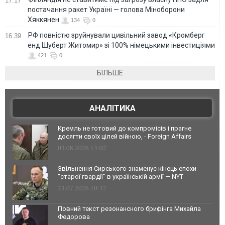
17:17
постачання ракет Україні — голова Міноборони
Хяккянен
134
0
РФ повністю зруйнували цивільний завод «Кромберг
16:39
енд Шуберт Житомир» зі 100% німецькими інвестиціями
421
0
БІЛЬШЕ
АНАЛІТИКА
Кремль не готовий до компромісів і прагне
досягти своїх цілей війною, - Foreign Affairs
03.08.2026 13:02
Звільнення Сирського знаменує кінець епохи
"старої гвардії" в українській армії — NYT
23.07.2026 10:32
Повний текст резонансного брифінга Михайла
Федорова