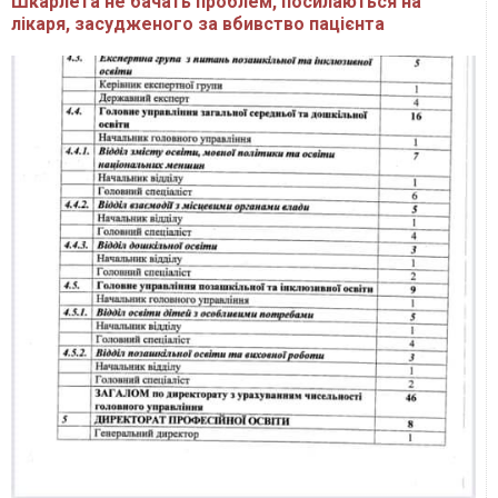
Шкарлета не бачать проблем, посилаються на
лікаря, засудженого за вбивство пацієнта