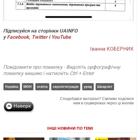
Підписуйся на сторінки UAINFO
у
Facebook
,
Twitter
і
YouTube
Іванна КОБЕРНИК
Повідомити про помилку - Виділіть орфографічну
помилку мишею і натисніть Ctrl + Enter
Україна
МОН
освіта
євроінтеграція
уряд
Шкарлет
Сподобався матеріал? Сміливо поділися
ним в соцмережах через ці кнопки
ІНШІ НОВИНИ ПО ТЕМІ