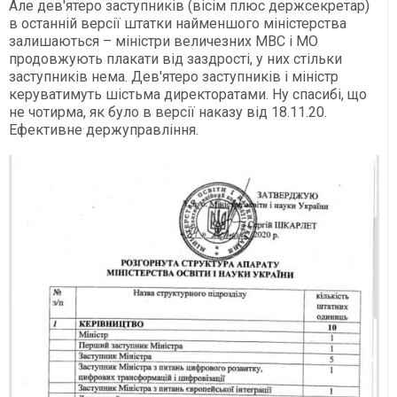
Але дев'ятеро заступників (вісім плюс держсекретар)
в останній версії штатки найменшого міністерства
залишаються – міністри величезних МВС і МО
продовжують плакати від заздрості, у них стільки
заступників нема. Дев'ятеро заступників і міністр
керуватимуть шістьма директоратами. Ну спасибі, що
не чотирма, як було в версії наказу від 18.11.20.
Ефективне держуправління.