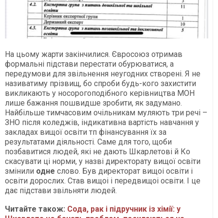
На цьому жарти закінчилися. Євросоюз отримав
формальні підстави перестати обурюватися, а
передумови для звільнення неугодних створені. Я не
називатиму прізвищ, бо спроби будь-кого захистити
викликають у носорогоподібного керівництва МОН
лише бажання пошвидше зробити, як задумано.
Найбільше тимчасовим очільникам муляють три речі –
ЗНО після коледжів, індикативна вартість навчання у
закладах вищої освіти тп фінансування їх за
результатами діяльності. Саме для того, щоби
позбавитися людей, які не дають Шкарлетові й Ко
скасувати ці норми, у назві директорату вищої освіти
змінили
одне
слово. Був директорат вищоі освіти і
освіти дорослих. Став вищоі і передвищоі освіти. І це
дає підстави звільняти людей.
Читайте також:
Сода, рак і підручник із хімії: у