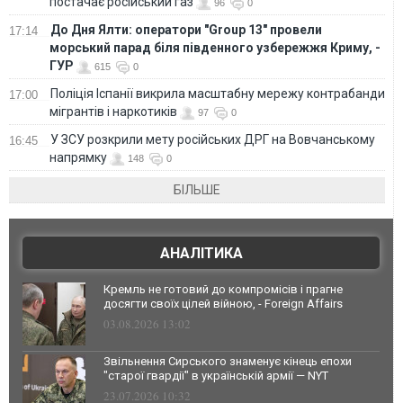
постачає російський газ
96
0
До Дня Ялти: оператори "Group 13" провели
17:14
морський парад біля південного узбережжя Криму, -
ГУР
615
0
Поліція Іспанії викрила масштабну мережу контрабанди
17:00
мігрантів і наркотиків
97
0
У ЗСУ розкрили мету російських ДРГ на Вовчанському
16:45
напрямку
148
0
БІЛЬШЕ
АНАЛІТИКА
Кремль не готовий до компромісів і прагне
досягти своїх цілей війною, - Foreign Affairs
03.08.2026 13:02
Звільнення Сирського знаменує кінець епохи
"старої гвардії" в українській армії — NYT
23.07.2026 10:32