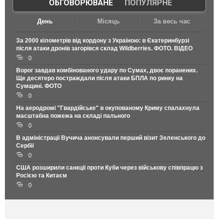
ОБГОВОРЮВАНЕ
|
ПОПУЛЯРНЕ
День
Місяць
За весь час
За 2000 кілометрів від кордону з Україною: в Єкатеринбурзі
після атаки дронів загорівся склад Wildberries. ФОТО. ВІДЕО
0
Ворог завдав комбінованого удару по Сумах, двоє поранених.
Ще десятеро постраждали після атаки БПЛА по ринку на
Сумщині. ФОТО
0
На аеродромі "Гвардійське" в окупованому Криму спалахнула
масштабна пожежа на складі пального
0
В адміністрації Вучича анонсували перший візит Зеленського до
Сербії
0
США розширили санкції проти Куби через військову співпрацю з
Росією та Китаєм
0