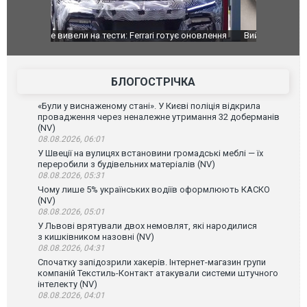
оновлення
Вийшов трейлер нової екранізації легендарного
Зеленський
фільму "Афера Томаса Крауна"
перемовин
БЛОГОСТРІЧКА
«Були у виснаженому стані». У Києві поліція відкрила
провадження через неналежне утримання 32 доберманів
(NV)
08.08.2026, 06:01
У Швеції на вулицях встановини громадські меблі — їх
переробили з будівельних матеріалів (NV)
08.08.2026, 05:31
Чому лише 5% українських водіїв оформлюють КАСКО
(NV)
08.08.2026, 05:01
У Львові врятували двох немовлят, які народилися
з кишківником назовні (NV)
08.08.2026, 04:31
Спочатку запідозрили хакерів. Інтернет-магазин групи
компаній Текстиль-Контакт атакували системи штучного
інтелекту (NV)
08.08.2026, 04:01