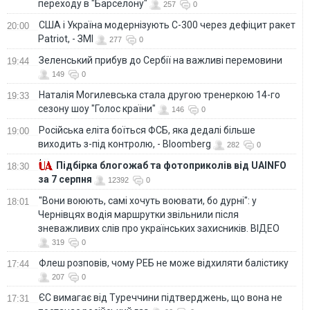
переходу в "Барселону"
257
0
США і Україна модернізують С-300 через дефіцит ракет
20:00
Patriot, - ЗМІ
277
0
Зеленський прибув до Сербії на важливі перемовини
19:44
149
0
Наталія Могилевська стала другою тренеркою 14-го
19:33
сезону шоу "Голос країни"
146
0
Російська еліта боїться ФСБ, яка дедалі більше
19:00
виходить з-під контролю, - Bloomberg
282
0
Підбірка блогожаб та фотоприколів від UAINFO
18:30
за 7 серпня
12392
0
"Вони воюють, самі хочуть воювати, бо дурні": у
18:01
Чернівцях водія маршрутки звільнили після
зневажливих слів про українських захисників. ВІДЕО
319
0
Флеш розповів, чому РЕБ не може відхиляти балістику
17:44
207
0
ЄС вимагає від Туреччини підтверджень, що вона не
17:31