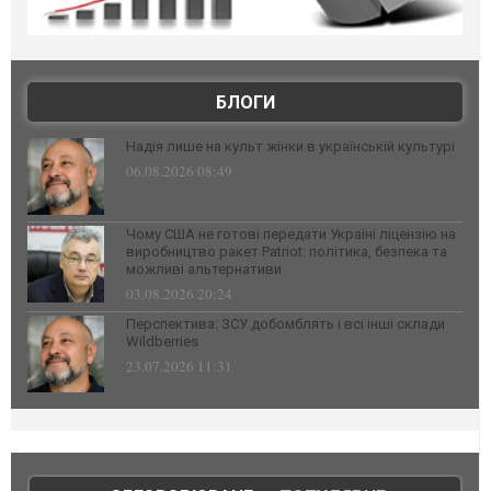
БЛОГИ
Надія лише на культ жінки в українській культурі
06.08.2026 08:49
Чому США не готові передати Україні ліцензію на
виробництво ракет Patriot: політика, безпека та
можливі альтернативи
03.08.2026 20:24
Перспектива: ЗСУ добомблять і всі інші склади
Wildberries
23.07.2026 11:31