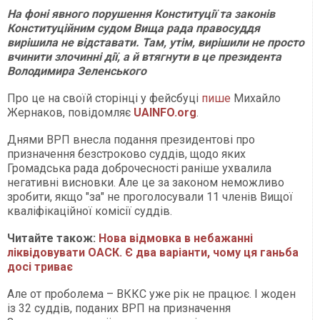
На фоні явного порушення Конституції та законів
Конституційним судом Вища рада правосуддя
вирішила не відставати. Там, утім, вирішили не просто
вчинити злочинні дії, а й втягнути в це президента
Володимира Зеленського
Про це на своїй сторінці у фейсбуці
пише
Михайло
Жернаков, повідомляє
UAINFO.org
.
Днями ВРП внесла подання президентові про
призначення безстроково суддів, щодо яких
Громадська рада доброчесності раніше ухвалила
негативні висновки. Але це за законом неможливо
зробити, якщо "за" не проголосували 11 членів Вищої
кваліфікаційної комісії суддів.
Читайте також:
Нова відмовка в небажанні
ліквідовувати ОАСК. Є два варіанти, чому ця ганьба
досі триває
Але от проболема – ВККС уже рік не працює. І жоден
із 32 суддів, поданих ВРП на призначення