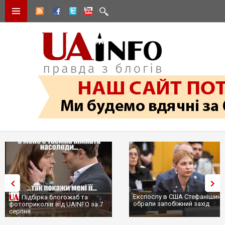
Експослу в США Стефанішині
Підбірка блогожаб та
обрали запобіжний захід
фотоприколів від UAINFO за 7
серпня