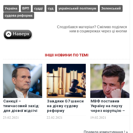
Україна
ВРП
судді
суд
український політикум
Зеленський
судова реформа
Сподобався матеріал? Сміливо поділися
ним в соцмережах через ці кнопки
ІНШІ НОВИНИ ПО ТЕМІ
Санкції –
Завдяки G7 шанси
МВФ поставив
тимчасовий захід:
на дієву судову
Україну на паузу
для дієвої відсічі
реформу
через корупцію –
Медведчукові
зростають – юрист
Ослунд
23.02.2021
22.02.2021
19.02.2021
потрібна судова
рефома
Правила коментування ! »