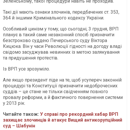
Зеленському, такої процедури навіть не проходив.
Такі дії мають ознаки злочинів, передбачених ст. 353,
364 й іншими Кримінального кодексу України.
Особливий цинізм у тому, що сьогодні, 3 грудня, ВРП
планує в такий саме незаконний спосіб призначити
безстроково суддею Печерського суду Віктора
Кицюка. Він у часи Революції гідності на догоду владі
свідомо засуджував невинних із метою залякування
та придушення протестів.
Із ВРП усе зрозуміло.
Але якщо президент піде на те, щоб усупереч законній
процедурі та Конституції призначити недоброчесних
суддів – це стане не тільки свідченням повного
провалу реформи, а й фактичного повернення системи
у 2013 рік.
Читайте також:
У справі про рекордний хабар ВРП
захищає злочинців й атакує Вищий антикорупційний
суд – Шабунін