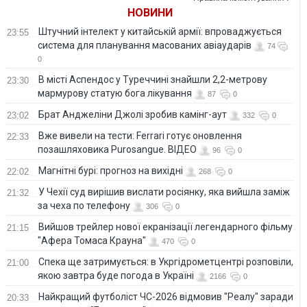
НОВИНИ
Штучний інтелект у китайській армії: впроваджується
23:55
система для планування масованих авіаударів
74
0
В місті Аспендос у Туреччині знайшли 2,2-метрову
23:30
мармурову статую бога лікування
87
0
Брат Анджеліни Джолі зробив камінг-аут
23:02
332
0
Вже вивели на тести: Ferrari готує оновлення
22:33
позашляховика Purosangue. ВІДЕО
96
0
Магнітні бурі: прогноз на вихідні
22:02
268
0
У Чехії суд вирішив вислати росіянку, яка вийшла заміж
21:32
за чеха по телефону
306
0
Вийшов трейлер нової екранізації легендарного фільму
21:15
"Афера Томаса Крауна"
470
0
Спека ще затримується: в Укргідрометцентрі розповіли,
21:00
якою завтра буде погода в Україні
2166
0
Найкращий футболіст ЧС-2026 відмовив "Реалу" заради
20:33