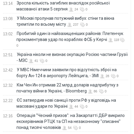
Зросла кількість загиблих внаслідок російської
13:14
масованої атаки 5 серпня
24
0
У Москві пролунав потужний вибух: стіни та вікна
13:08
тремтіли по всьому місту
237
0
Пробитий один із найзахищеніших районів: Плетенчук
13:02
прокоментував удар по кораблях ФСБ у Керчі
118
0
Україна ніколи не визнає окупацію Росією частини Грузії
12:51
- МЗС
41
0
У МВС Німеччини заявили про відсутність зброї на
12:42
борту Ан-124 в аеропорту Лейпцига, - ЗМІ
28
0
Кім Чен Ин отримав 22 млрд доларів надприбутку з
12:32
початку війни в Україні, - Bloomberg
86
0
ЄС затвердив нові санкції проти РФ у відповідь на
12:22
масовані удари по Україні
44
0
Операція "Чесний призов": на Закарпатті ДБР викрило
12:16
екскерівників РТЦК та СП на незаконному "списанні"
понад тисячі чоловіків
54
0