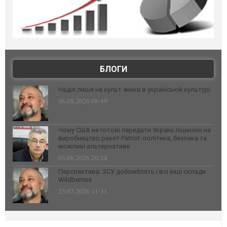
БЛОГИ
Надія лише на культ жінки в українській культурі
06.08.2026 08:49
Чому США не готові передати Україні ліцензію на
виробництво ракет Patriot: політика, безпека та
можливі альтернативи
03.08.2026 20:24
Перспектива: ЗСУ добомблять і всі інші склади
Wildberries
23.07.2026 11:31