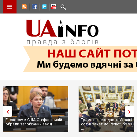
Експослу в США Стефанішиній
Трамп не передасть Україні
обрали запобіжний захід
сотні ракет до Patriot, бо у С
...