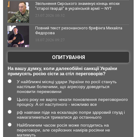
Звільнення Сирського знаменує кінець епохи
"старої гвардії" в українській армії — NYT
23.07.2026 10:32
Повний текст резонансного брифінга Михайла
Федорова
18.07.2026 09:27
ОПИТУВАННЯ
На вашу думку, коли далекобійні санкції України
примусять росію сісти за стіл переговорів?
У найближчі місяці удари України по росії стануть
настільки болючими, що агресору доведеться
поновити перемовини
Цього року не варто чекати поновлення переговорного
процесу. А от наступного - можливо все
рф навпаки піде на ескалацію попри здоровий глузд і
намагатиметься триматися до останнього
Найближчим часом росія може погодитись на
переговори, але серйозних намірів росіяни не
матимуть