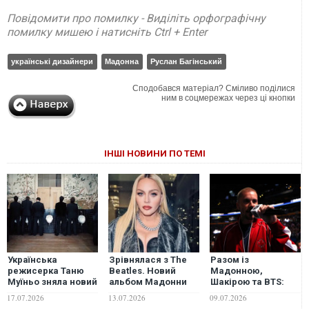
Повідомити про помилку - Виділіть орфографічну
помилку мишею і натисніть Ctrl + Enter
українські дизайнери
Мадонна
Руслан Багінський
Сподобався матеріал? Сміливо поділися
ним в соцмережах через ці кнопки
ІНШІ НОВИНИ ПО ТЕМІ
Українська
Зрівнялася з The
Разом із
режисерка Таню
Beatles. Новий
Мадонною,
Муїньо зняла новий
альбом Мадонни
Шакірою та BTS:
кліп для гурту BTS.
Confessions II
Джастін Бібер
17.07.2026
13.07.2026
09.07.2026
ВІДЕО
очолив британські
виступить на