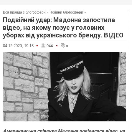
Вся правда з блогосфери
»
Новини блогосфери
»
Подвійний удар: Мадонна запостила
відео, на якому позує у головних
уборах від українського бренду. ВІДЕО
•
•
04.12.2020, 19:15
944
0
Американська співачка Мадонна поділилася відео, на