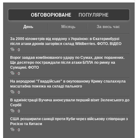
ОБГОВОРЮВАНЕ
|
ПОПУЛЯРНЕ
День
Місяць
За весь час
За 2000 кілометрів від кордону з Україною: в Єкатеринбурзі
після атаки дронів загорівся склад Wildberries. ФОТО. ВІДЕО
0
Ворог завдав комбінованого удару по Сумах, двоє поранених.
Ще десятеро постраждали після атаки БПЛА по ринку на
Сумщині. ФОТО
0
На аеродромі "Гвардійське" в окупованому Криму спалахнула
масштабна пожежа на складі пального
0
В адміністрації Вучича анонсували перший візит Зеленського до
Сербії
0
США розширили санкції проти Куби через військову співпрацю з
Росією та Китаєм
0