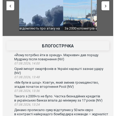
о атаку на
За 2000 кілометрів від кордону з Україною: в
В Таїланді 
го диму.
Єкатеринбурзі після атаки дронів загорівся
блискавки 
склад Wildberries. ФОТО. ВІДЕО
постражда
БЛОГОСТРІЧКА
«Йому потрібно йти в оренду». Маркевич дав пораду
Мудрику після повернення (NV)
07.08.2026, 14:00
Сірий імпорт смартфонів в Україні нарешті зазнає удару
(NV)
07.08.2026, 13:48
«Ми були в шоці». Ковтун, який змінив громадянство,
згадав початок вторгнення Росії (NV)
07.08.2026, 13:36
Такого з 2009-го не було. Частка безнадійних кредитів
в українських банках впала до мінімуму за 17 років (NV)
07.08.2026, 13:24
Динамо прописало суму відступних у 50 млн євро
в контракті найкращого бомбардира команди — журналіст