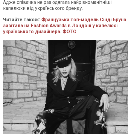
Адже співачка не раз одягала найрізноманітніші
капелюхи від українського бренду.
Читайте також:
Французька топ-модель Сінді Бруна
завітала на Fashion Awards в Лондоні у капелюсі
українського дизайнера. ФОТО