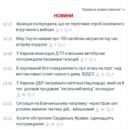
та американські
першому в історії
чарти
шоу в перерві
Правила коментування ! »
фіналу ЧС-2026
НОВИНИ
Франція попередила, що не терпітиме спроб іноземного
14:22
втручання у вибори
0
0
Мер Сеути заявив про 100 загиблих мігрантів під час
14:16
штурму кордону
3
0
У Харкові внаслідок ДТП з міським автобусом
14:08
постраждали пасажири та водій
3
0
В окупованій Ялті повідомляють про атаку на порт: над
14:01
містом навис стовп чорного диму. ВІДЕО
21
0
У Харкові ДБР затримало капітана Нацгвардії, який за 8
13:44
тис. доларів продавав "легальний виїзд" за кордон
30
0
Ситуація на Вовчанському напрямку: через брак сил
13:31
росіяни змінили тактику дій, - військовий
40
0
Хусити обстріляли Саудівську Аравію: одинадцять
13:22
постраждалих
38
0