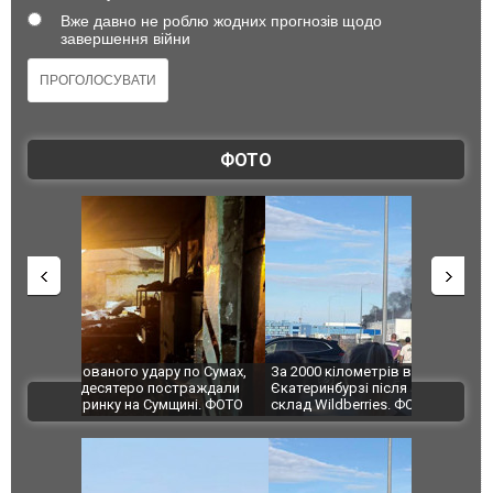
Вже давно не роблю жодних прогнозів щодо
завершення війни
ФОТО
по Сумах,
За 2000 кілометрів від кордону з Україною: в
"Мої іграш
траждали
Єкатеринбурзі після атаки дронів загорівся
суперкарів
ВІДЕО
ині. ФОТО
склад Wildberries. ФОТО. ВІДЕО