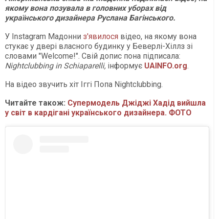
якому вона позувала в головних уборах від
українського дизайнера Руслана Багінського.
У Instagram Мадонни
з'явилося
відео, на якому вона
стукає у двері власного будинку у Беверлі-Хіллз зі
словами "Welcome!". Свій допис пона підписала:
Nightclubbing in Schiaparelli,
інформує
UAINFO.org
.
На відео звучить хіт Іггі Попа Nightclubbing.
Читайте також:
Супермодель Джіджі Хадід вийшла
у світ в кардігані українського дизайнера. ФОТО