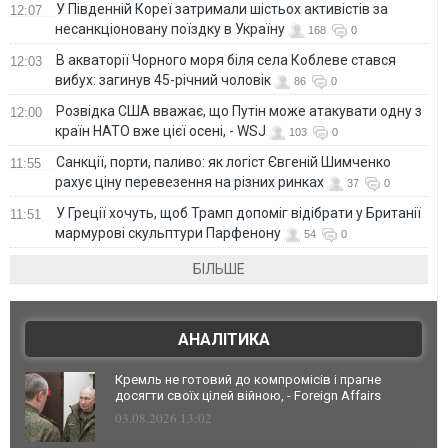
У Південній Кореї затримали шістьох активістів за
12:07
несанкціоновану поїздку в Україну
168
0
В акваторії Чорного моря біля села Коблеве стався
12:03
вибух: загинув 45-річний чоловік
86
0
Розвідка США вважає, що Путін може атакувати одну з
12:00
країн НАТО вже цієї осені, - WSJ
103
0
Санкції, порти, паливо: як логіст Євгеній Шимченко
11:55
рахує ціну перевезення на різних ринках
37
0
У Греції хочуть, щоб Трамп допоміг відібрати у Британії
11:51
мармурові скульптури Парфенону
54
0
БІЛЬШЕ
АНАЛІТИКА
Кремль не готовий до компромісів і прагне
досягти своїх цілей війною, - Foreign Affairs
03.08.2026 13:02