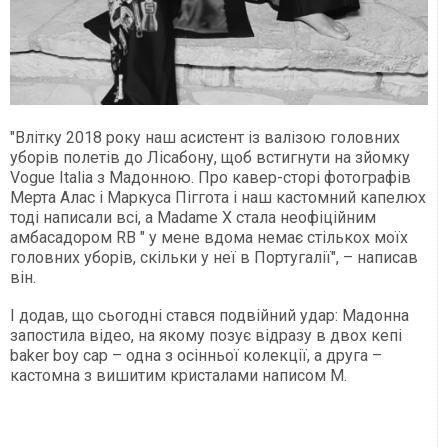
"Влітку 2018 року наш асистент із валізою головних
уборів полетів до Лісабону, щоб встигнути на зйомку
Vogue Italia з Мадонною. Про кавер-сторі фотографів
Мерта Алас і Маркуса Піггота і наш кастомний капелюх
тоді написали всі, а Madame X стала неофіційним
амбасадором RB " у мене вдома немає стількох моїх
головних уборів, скільки у неї в Португалії", – написав
він.
І додав, що сьогодні стався подвійний удар: Мадонна
запостила відео, на якому позує відразу в двох кепі
baker boy cap – одна з осінньої колекції, а друга –
кастомна з вишитим кристалами написом M.