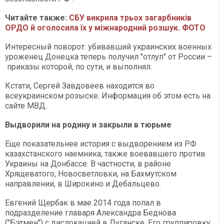
Читайте также:
СБУ викрила трьох загарбників
ОРДО й оголосила їх у міжнародний розшук. ФОТО
Интересный поворот: убивавший украинских военных
уроженец Донецка теперь получил "отлуп" от России –
приказы которой, по сути, и выполнял.
Кстати, Сергей Завдовеев находится во
всеукраинском розыске. Информация об этом есть на
сайте МВД.
Выдворили на родину и закрыли в тюрьме
Еще показательнее история с выдворением из РФ
казахстанского наемника, также воевавшего против
Украины на Донбассе. В частности, в районе
Хрящеватого, Новосветловки, на Бахмутском
направлении, в Широкино и Дебальцево.
Евгений Щербак в мае 2014 года попал в
подразделение главаря Александра Беднова
("Бэтмен") с дислокацией в Луганске. Его группировку