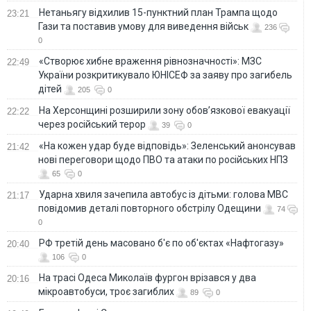
Нетаньягу відхилив 15-пунктний план Трампа щодо
23:21
Гази та поставив умову для виведення військ
236
0
«Створює хибне враження рівнозначності»: МЗС
22:49
України розкритикувало ЮНІСЕФ за заяву про загибель
дітей
205
0
На Херсонщині розширили зону обов’язкової евакуації
22:22
через російський терор
39
0
«На кожен удар буде відповідь»: Зеленський анонсував
21:42
нові переговори щодо ПВО та атаки по російських НПЗ
65
0
Ударна хвиля зачепила автобус із дітьми: голова МВС
21:17
повідомив деталі повторного обстрілу Одещини
74
0
РФ третій день масовано б'є по об'єктах «Нафтогазу»
20:40
106
0
На трасі Одеса Миколаїв фургон врізався у два
20:16
мікроавтобуси, троє загиблих
89
0