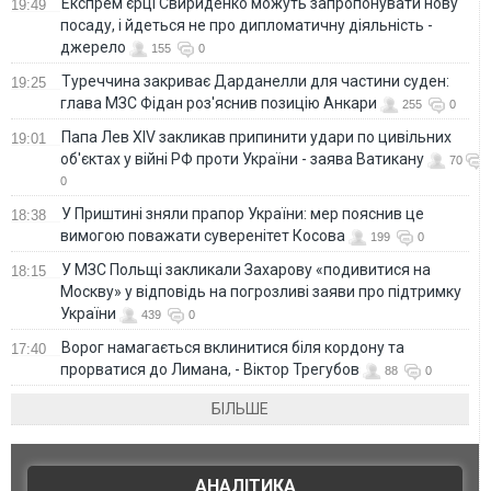
Експрем'єрці Свириденко можуть запропонувати нову
19:49
посаду, і йдеться не про дипломатичну діяльність -
джерело
155
0
Туреччина закриває Дарданелли для частини суден:
19:25
глава МЗС Фідан роз'яснив позицію Анкари
255
0
Папа Лев XIV закликав припинити удари по цивільних
19:01
об'єктах у війні РФ проти України - заява Ватикану
70
0
У Приштині зняли прапор України: мер пояснив це
18:38
вимогою поважати суверенітет Косова
199
0
У МЗС Польщі закликали Захарову «подивитися на
18:15
Москву» у відповідь на погрозливі заяви про підтримку
України
439
0
Ворог намагається вклинитися біля кордону та
17:40
прорватися до Лимана, - Віктор Трегубов
88
0
БІЛЬШЕ
АНАЛІТИКА