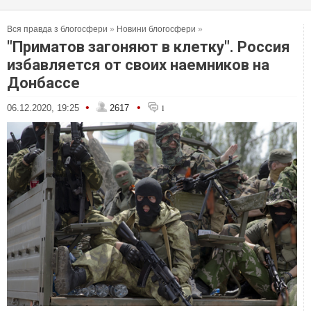
Вся правда з блогосфери
»
Новини блогосфери
»
"Приматов загоняют в клетку". Россия
избавляется от своих наемников на
Донбассе
•
•
06.12.2020, 19:25
2617
1