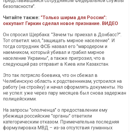
представившийся сотрудником Федеральной службы
безопасности".
Читайте также:
"Только ширма для России":
оккупант Гиркин сделал новое признание. ВИДЕО​​​​​​​
Он спросил Щербака: "Зачем ты приехал в Донбасс?".
Тот ответил: мол, "защищать мирное население". И
тогда сотрудник ФСБ назвал его "мародером и
наемником, который убивал и грабил мирное
население Украины", а также пригрозил, что в
следующий раз отправит в Киев или Казахстан.
Это так потрясло боевика, что он сбежал в
Челябинскую область к родственникам, устроился на
работу (на стройку) и начал оформлять документы. Но
не успел: уже через пару месяцев был снова задержан
полицейскими.
На запросы "ополченца" о предоставлении ему
убежища российские "органы" ответили
категорическим отказом. Примечательна последняя
формулировка МВД – из-за отсутствия гуманных