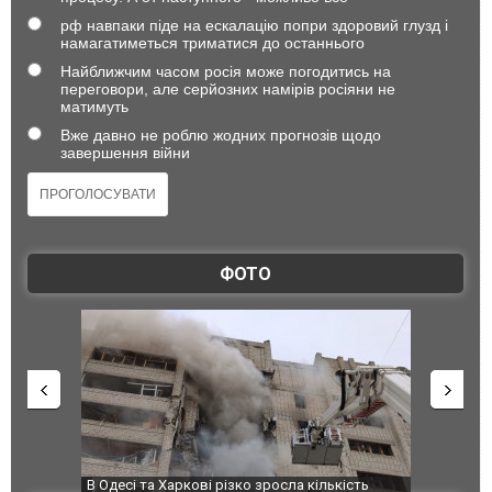
рф навпаки піде на ескалацію попри здоровий глузд і
намагатиметься триматися до останнього
Найближчим часом росія може погодитись на
переговори, але серйозних намірів росіяни не
матимуть
Вже давно не роблю жодних прогнозів щодо
завершення війни
ФОТО
 завод
В Одесі та Харкові різко зросла кількість
Ворог завд