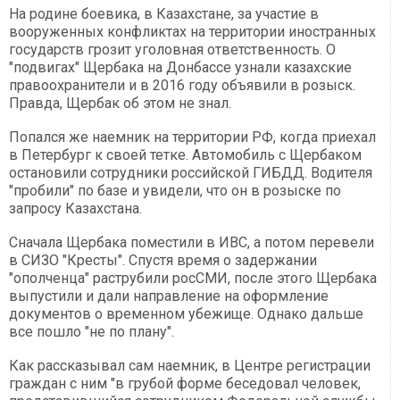
На родине боевика, в Казахстане, за участие в
вооруженных конфликтах на территории иностранных
государств грозит уголовная ответственность. О
"подвигах" Щербака на Донбассе узнали казахские
правоохранители и в 2016 году объявили в розыск.
Правда, Щербак об этом не знал.
Попался же наемник на территории РФ, когда приехал
в Петербург к своей тетке. Автомобиль с Щербаком
остановили сотрудники российской ГИБДД. Водителя
"пробили" по базе и увидели, что он в розыске по
запросу Казахстана.
Сначала Щербака поместили в ИВС, а потом перевели
в СИЗО "Кресты". Спустя время о задержании
"ополченца" раструбили росСМИ, после этого Щербака
выпустили и дали направление на оформление
документов о временном убежище. Однако дальше
все пошло "не по плану".
Как рассказывал сам наемник, в Центре регистрации
граждан с ним "в грубой форме беседовал человек,