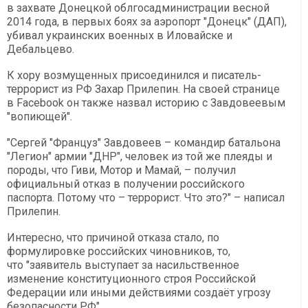
в захвате Донецкой облгосадминистрации весной
2014 года, в первых боях за аэропорт "Донецк" (ДАП),
убивал украинских военных в Иловайске и
Дебальцево.
К хору возмущенных присоединился и писатель-
террорист из РФ Захар Прилепин. На своей странице
в Facebook он также назвал историю с Завдовеевым
"вопиющей".
"Сергей "Француз" Завдовеев – командир батальона
"Легион" армии "ДНР", человек из той же плеяды и
породы, что Гиви, Мотор и Мамай, – получил
официальный отказ в получении российского
паспорта. Потому что – террорист. Что это?" – написал
Прилепин.
Интересно, что причиной отказа стало, по
формулировке российских чиновников, то,
что "заявитель выступает за насильственное
изменение конституционного строя Российской
Федерации или иными действиями создаёт угрозу
безопасности РФ".