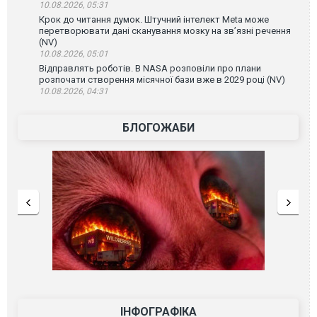
10.08.2026, 05:31
Крок до читання думок. Штучний інтелект Meta може
перетворювати дані сканування мозку на зв’язні речення
(NV)
10.08.2026, 05:01
Відправлять роботів. В NASA розповіли про плани
розпочати створення місячної бази вже в 2029 році (NV)
10.08.2026, 04:31
БЛОГОЖАБИ
ІНФОГРАФІКА