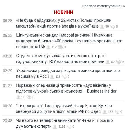
поранення
Правила коментування ! »
НОВИНИ
«Не будь байдужим»: у 22 містах Польщі пройшли
06:28
масштабні акції проти нападів на українців
38
0
Шпигунський скандал і масові висилки: Німеччина
05:33
видворила близько 400 росіян і суттєво скоротила штат
посольства РФ
112
0
Студентам можуть скасувати пенсію по втраті
03:28
годувальника: у ПФУ назвали чотири причини
62
0
Українська розвідка зафіксувала ознаки зростаючого
02:29
песимізму в Росії
113
0
Норвезькі спецназівці привносять «дух вікінгів» у
01:27
підготовку українських військових — Business Insider
95
0
"Ти програєш". Голлівудський актор Ештон Кутчер
00:26
звернувся до Путіна після атаки РФ по Одесі
187
0
Чи варто на телефонi вимикати Wi-Fi на ніч: ось що
23:48
думають експерти
3166
0