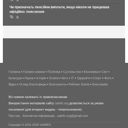
0
Чи призначать пенсійни виплати, якщо ніколи не працював
офіційно: пояснення
0
Головна
•
Головні новини
•
Політика
•
Суспільство
•
Економіка
беспроводной
•
Світ
•
Культура
•
Наука
•
Історія
•
Освіта
•
Авто
•
IT
•
Здоров'я
интернет
•
Спорт
•
Фото
•
Відео
•
Огляд блогосфери
•
Блоголента
•
Рейтинг блогів
киев
•
Блогожаби
и
Всі новини належать їх правовласникам.
область
Використання матеріалів сайту
uainfo.org
дозволяється за умови
wimax
посилання (для інтернет-видань - гіперпосилання).
интернет
Про нас
.
Контактна інформація
.
uainfo.org@gmail.com
в
киеве
Copyright © 2011-2026 UAINFO.