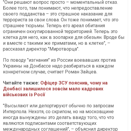
"Они решают вопрос просто – моментальный отказ.
Более того, там понимают, что непредоставление
своего подданства – это страшное наказание для
террориста за свои слова. Он тоже понимает, что это
страшнее тюрьмы. Теперь его ареал обитания
ограничен оккупированной территорией. Теперь это
клетка для него, как в зоопарке для обезьян. Вроде бы
и вместе с такими же приматами, но в клетке", –
рассказал директор "Миротворца".
По поводу "изгнания" из России воевавших против
Украины на Донбассе надо разбираться в каждом
конкретном случае, считает Роман Зайцев.
Читайте также:
Офіцер ЗСУ пояснив, чому на
Донбасі залишилося зовсім мало кадрових
військових із Росії​​​​​​​
"Высылают или депортируют обычно по запросам
Интерпола. Нехотя, со скрипом, но на московщине
иногда вынуждены это делать ввиду того, что что
являются подписантами соответствующих
международных соглашений", – объяснил директор