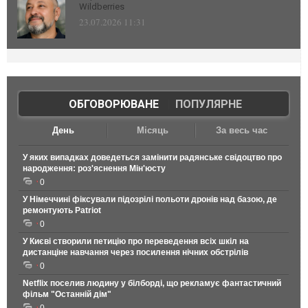
Wildberries
23.07.2026 11:31
ОБГОВОРЮВАНЕ
|
ПОПУЛЯРНЕ
День
Місяць
За весь час
У яких випадках доведеться замінити радянське свідоцтво про
народження: роз'яснення Мін'юсту
0
У Німеччині фіксували підозрілі польоти дронів над базою, де
ремонтують Patriot
0
У Києві створили петицію про переведення всіх шкіл на
дистанціне навчання через посилення нічних обстрілів
0
Netflix поселив людину у білборді, що рекламує фантастичний
фільм "Останній дім"