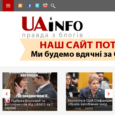
Експослу в США Стефанішиній
Трамп не передасть Україні
обрали запобіжний захід
сотні ракет до Patriot, бо у С
...