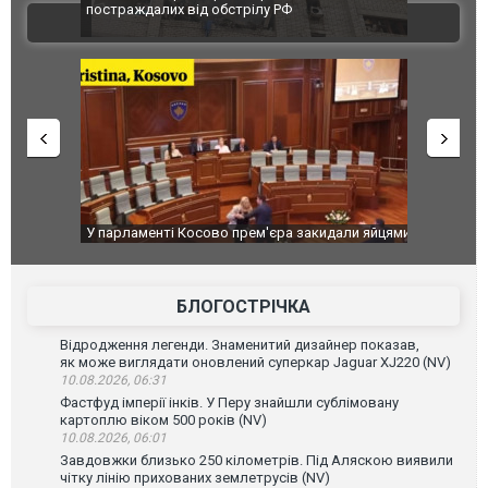
 100%
постраждалих від обстрілу РФ
двоє пора
ВІДЕО
після атак
ькість
У парламенті Косово прем'єра закидали яйцями
Приїхав за
до українс
зіркового 
БЛОГОСТРІЧКА
Відродження легенди. Знаменитий дизайнер показав,
як може виглядати оновлений суперкар Jaguar XJ220 (NV)
10.08.2026, 06:31
Фастфуд імперії інків. У Перу знайшли сублімовану
картоплю віком 500 років (NV)
10.08.2026, 06:01
Завдовжки близько 250 кілометрів. Під Аляскою виявили
чітку лінію прихованих землетрусів (NV)