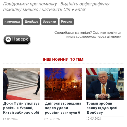
Повідомити про помилку - Виділіть орфографічну
помилку мишею і натисніть Ctrl + Enter
наемники
Донбасс
боевики
Россия
Сподобався матеріал? Сміливо поділися
ним в соцмережах через ці кнопки
ІНШІ НОВИНИ ПО ТЕМІ
Доки Путін утилізує
Дніпропетровщина:
Трамп зробив
росіян в Україні,
через удари
заяву щодо долі
Китай забирає собі
россіян загинули 6
Донбасу
Далекий Схід без
людей, з них – 1
12.05.2026
13.06.2026
02.06.2026
бою, - The Hill
рятувальник, ще 36
- отримали