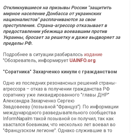
Откликнувшиеся на призывы России "защитить
мирное население Донбасса от украинских
националистов" расплачиваются за свои
преступления. Страна-агрессор отказывает в
предоставлении убежища воевавшим против
Украины, бросает за решетку и даже выдворяет за
пределы РФ.
Подробнее в ситуации разбиралось
издание
"Обозреватель, информирует
UAINFO.org
.
"Соратника" Захарченко кинули с гражданством
Одно из последних резонансных решений страны-
агрессора – отказ в получении гражданства РФ
соратнику уже ликвидированного "главы ДНР"
Александра Захарченко Сергею
Завдовееву (позывной "Француз"). По информации
международного разведывательного сообщества
InformNapalm такой позывной он получил, так как
хвастался боевикам, что несколько лет воевал во
"Французском легионе". Однако служившие в то