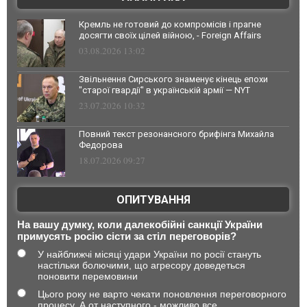
Кремль не готовий до компромісів і прагне
досягти своїх цілей війною, - Foreign Affairs
03.08.2026 13:02
Звільнення Сирського знаменує кінець епохи
"старої гвардії" в українській армії — NYT
23.07.2026 10:32
Повний текст резонансного брифінга Михайла
Федорова
18.07.2026 09:27
ОПИТУВАННЯ
На вашу думку, коли далекобійні санкції України
примусять росію сісти за стіл переговорів?
У найближчі місяці удари України по росії стануть
настільки болючими, що агресору доведеться
поновити перемовини
Цього року не варто чекати поновлення переговорного
процесу. А от наступного - можливо все