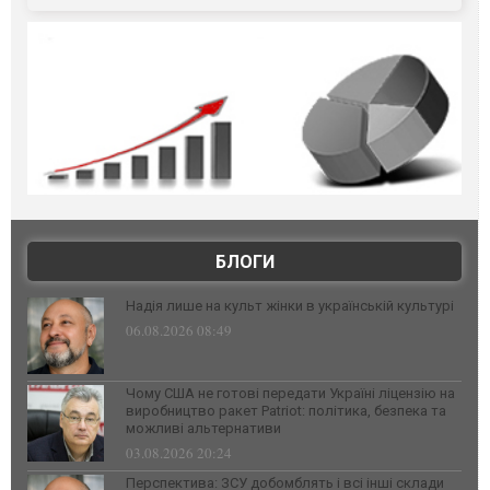
БЛОГИ
Надія лише на культ жінки в українській культурі
06.08.2026 08:49
Чому США не готові передати Україні ліцензію на
виробництво ракет Patriot: політика, безпека та
можливі альтернативи
03.08.2026 20:24
Перспектива: ЗСУ добомблять і всі інші склади