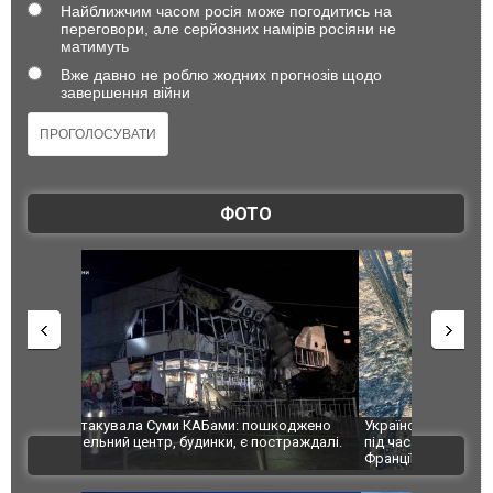
Найближчим часом росія може погодитись на
переговори, але серйозних намірів росіяни не
матимуть
Вже давно не роблю жодних прогнозів щодо
завершення війни
ФОТО
шкоджено
Українські надзвичайники врятували козуленя
СБУ за спр
траждалі.
під час ліквідації масштабної лісової пожежі у
Болгарії з
ВІДЕО
Франції
ФОТО