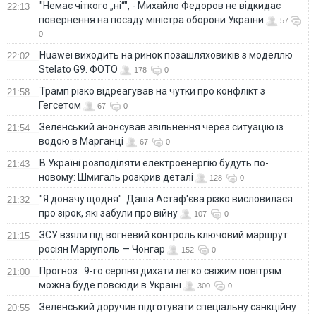
"Немає чіткого „ні“", - Михайло Федоров не відкидає
22:13
повернення на посаду міністра оборони України
57
0
Huawei виходить на ринок позашляховиків з моделлю
22:02
Stelato G9. ФОТО
178
0
Трамп різко відреагував на чутки про конфлікт з
21:58
Гегсетом
67
0
Зеленський анонсував звільнення через ситуацію із
21:54
водою в Марганці
67
0
В Україні розподіляти електроенергію будуть по-
21:43
новому: Шмигаль розкрив деталі
128
0
"Я доначу щодня": Даша Астаф'єва різко висловилася
21:32
про зірок, які забули про війну
107
0
ЗСУ взяли під вогневий контроль ключовий маршрут
21:15
росіян Маріуполь — Чонгар
152
0
Прогноз: 9-го серпня дихати легко свіжим повітрям
21:00
можна буде повсюди в Україні
300
0
Зеленський доручив підготувати спеціальну санкційну
20:55