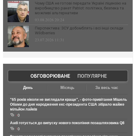
Чому США не готові передати Україні ліцензію на
виробництво ракет Patriot: політика, безпека та
можливі альтернативи
03.08.2026 20:24
Перспектива: ЗСУ добомблять і всі інші склади
Wildberries
23.07.2026 11:31
ОБГОВОРЮВАНЕ
|
ПОПУЛЯРНЕ
День
Місяць
За весь час
"65 років ніколи не виглядали краще", - фото-привітання Мішель
Обами до дня народження екс-президента США зібрало майже
мільйон лайків
0
Audi готується до випуску нового покоління позашляховика Q8
0