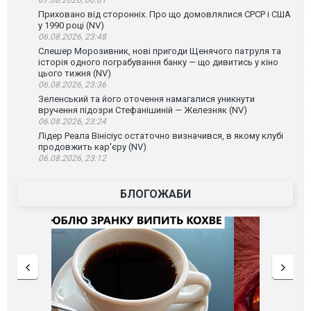
07.08.2026, 00:01
Приховано від сторонніх. Про що домовлялися СРСР і США
у 1990 році (NV)
06.08.2026, 23:48
Слешер Морозивник, нові пригоди Щенячого патруля та
історія одного пограбування банку — що дивитись у кіно
цього тижня (NV)
06.08.2026, 23:36
Зеленський та його оточення намагалися уникнути
вручення підозри Стефанішиній — Железняк (NV)
06.08.2026, 23:24
Лідер Реала Вінісіус остаточно визначився, в якому клубі
продовжить кар'єру (NV)
06.08.2026, 23:12
БЛОГОЖАБИ