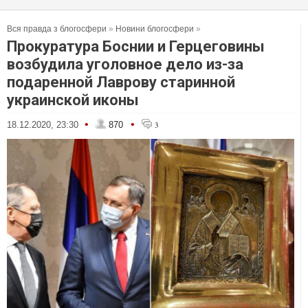
Вся правда з блогосфери
»
Новини блогосфери
»
Прокуратура Боснии и Герцеговины
возбудила уголовное дело из-за
подаренной Лаврову старинной
украинской иконы
•
•
18.12.2020, 23:30
870
3