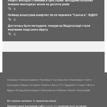
Рецепт молодості виявився простішим: володіння кількома
мовами омолоджує мозок на десяток років
0
Неймар влаштував конфлікт після перемоги "Сантоса". ВІДЕО
0
Достатньо було погладити: лемури на Мадагаскарі стали
жертвами людського вірусу
0
Головна
•
Головні новини
•
Політика
•
Суспільство
•
Економіка
беспроводной
•
Світ
•
Культура
•
Наука
•
Історія
•
Освіта
•
Авто
•
IT
•
Здоров'я
интернет
•
Спорт
•
Фото
•
Відео
•
Огляд блогосфери
•
Блоголента
•
Рейтинг блогів
киев
•
Блогожаби
и
Всі новини належать їх правовласникам.
область
Використання матеріалів сайту
uainfo.org
дозволяється за умови
wimax