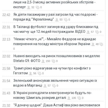
лише на 2,5-3 місяці активних російських обстрілів -
експерт
32
0
Як діяти пасажирам у разі загрози під час подорожі -
22:42
поради від "Укрзалізниці"
50
0
В Таїланді футболіст загинув від удару блискавки під
22:31
час матчу: ще 12 людей постраждали. ВІДЕО
57
0
"Немає чіткого „ні“", - Михайло Федоров не відкидає
22:13
повернення на посаду міністра оборони України
48
0
Huawei виходить на ринок позашляховиків з моделлю
22:02
Stelato G9. ФОТО
150
0
Трамп різко відреагував на чутки про конфлікт з
21:58
Гегсетом
56
0
Зеленський анонсував звільнення через ситуацію із
21:54
водою в Марганці
57
0
В Україні розподіляти електроенергію будуть по-
21:43
новому: Шмигаль розкрив деталі
106
0
"Я доначу щодня": Даша Астаф'єва різко висловилася
21:32