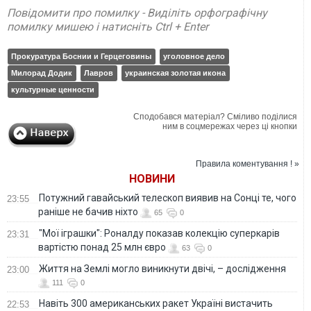
Повідомити про помилку - Виділіть орфографічну
помилку мишею і натисніть Ctrl + Enter
Прокуратура Боснии и Герцеговины
уголовное дело
Милорад Додик
Лавров
украинская золотая икона
культурные ценности
Сподобався матеріал? Сміливо поділися
ним в соцмережах через ці кнопки
Правила коментування ! »
НОВИНИ
Потужний гавайський телескоп виявив на Сонці те, чого
23:55
раніше не бачив ніхто
65
0
"Мої іграшки": Роналду показав колекцію суперкарів
23:31
вартістю понад 25 млн євро
63
0
Життя на Землі могло виникнути двічі, – дослідження
23:00
111
0
Навіть 300 американських ракет Україні вистачить
22:53