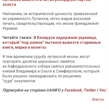
золота
Напомним, на исторической ценности, привезенной
из украинского Луганска, четко видна восковая
печать, свидетельствующая, что икона принадлежит
Украине.
Читайте также:
В Беларуси задержали украинца,
который "под шумок" пытался вывезти старинные
книги, марки и монеты
А тем временем судьбу луганской иконы могут
повторить десятки церковных памяток
из Кафедрального собора святых равноапостольных
князей Владимира и Ольги в Симферополе, который
было решено ликвидировать по решению
"суда" оккупантов.
Підписуйся на сторінки UAINFO у
Facebook
,
Twitter
і
YouT
Факты