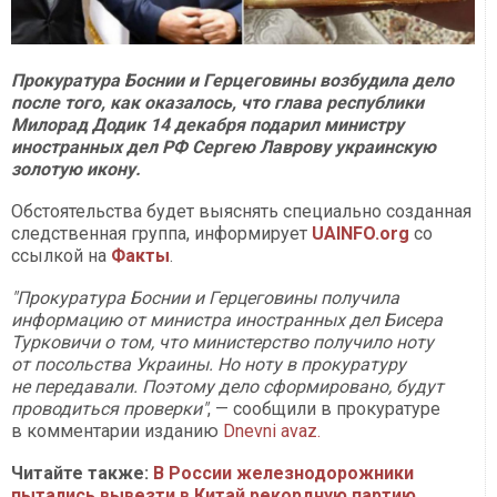
Прокуратура Боснии и Герцеговины возбудила дело
после того, как оказалось, что глава республики
Милорад Додик 14 декабря подарил министру
иностранных дел РФ Сергею Лаврову украинскую
золотую икону.
Обстоятельства будет выяснять специально созданная
следственная группа, информирует
UAINFO.org
со
ссылкой на
Факты
.
"Прокуратура Боснии и Герцеговины получила
информацию от министра иностранных дел Бисера
Турковичи о том, что министерство получило ноту
от посольства Украины. Но ноту в прокуратуру
не передавали. Поэтому дело сформировано, будут
проводиться проверки"
, — сообщили в прокуратуре
в комментарии изданию
Dnevni avaz.
Читайте также:
В России железнодорожники
пытались вывезти в Китай рекордную партию