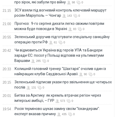
про зірок, які забули про війну
98
0
ЗСУ взяли під вогневий контроль ключовий маршрут
21:15
росіян Маріуполь — Чонгар
143
0
Прогноз: 9-го серпня дихати легко свіжим повітрям
21:00
можна буде повсюди в Україні
83
0
Зеленський доручив підготувати спеціальну санкційну
20:55
операцію проти РФ
61
0
Чи відмовиться Україна від героїв УПА та Бандери
20:42
заради ЄС: посол у Польщі відповів на ультиматуми
Варшави
285
0
Колишній головний тренер "Шахтаря" очолив один із
20:33
найкращих клубів Саудівської Аравії
90
0
Зеленський підписав укази про звільнення ще чотирьох
20:15
послів
131
0
Битва за Арктику: як кремль втрачає регіон через
20:01
імперські амбіції, – ГУР
573
0
Росія терміново шукає заміну своїм "Іскандерам":
19:54
експерт вказав причину
435
0