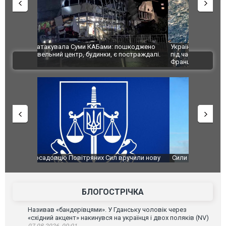
шкоджено
Українські надзвичайники врятували козуленя
СБУ за спр
траждалі.
під час ліквідації масштабної лісової пожежі у
Болгарії з
ВІДЕО
Франції
ФОТО
чили нову
Сили оборони уразили Ярославський НПЗ:
Неймар вла
губернатор регіону заявив про наймасштабнішу
"Сантоса".
атаку. ВІДЕО
БЛОГОСТРІЧКА
Називав «бандерівцями». У Гданську чоловік через
«східний акцент» накинувся на українця і двох поляків (NV)