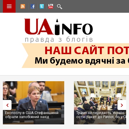
Експослу в США Стефанішиній
Трамп не передасть Україні
обрали запобіжний захід
сотні ракет до Patriot, бо у С
...