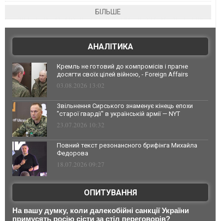
БІЛЬШЕ
АНАЛІТИКА
Кремль не готовий до компромісів і прагне
досягти своїх цілей війною, - Foreign Affairs
03.08.2026 13:02
Звільнення Сирського знаменує кінець епохи
"старої гвардії" в українській армії — NYT
23.07.2026 10:32
Повний текст резонансного брифінга Михайла
Федорова
18.07.2026 09:27
ОПИТУВАННЯ
На вашу думку, коли далекобійні санкції України
примусять росію сісти за стіл переговорів?