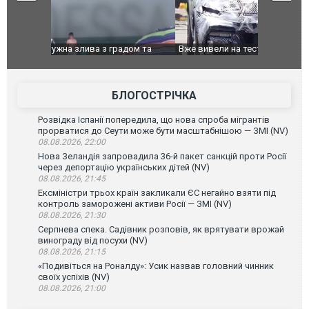
дом та
Вже вивели на тести: Ferrari готує оновлення
Вийшов тре
позашляховика Purosangue. ВІДЕО
фільму "Аф
БЛОГОСТРІЧКА
Розвідка Іспанії попередила, що нова спроба мігрантів
прорватися до Сеути може бути масштабнішою — ЗМІ (NV)
08.08.2026, 22:00
Нова Зеландія запровадила 36-й пакет санкцій проти Росії
через депортацію українських дітей (NV)
08.08.2026, 21:45
Ексміністри трьох країн закликали ЄС негайно взяти під
контроль заморожені активи Росії — ЗМІ (NV)
08.08.2026, 21:30
Серпнева спека. Садівник розповів, як врятувати врожай
винограду від посухи (NV)
08.08.2026, 21:15
«Подивіться на Роналду»: Усик назвав головний чинник
своїх успіхів (NV)
08.08.2026, 21:00