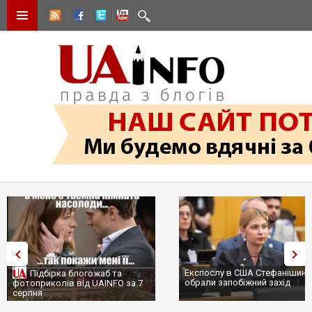
Експослу в США Стефанішині
Підбірка блогожаб та
обрали запобіжний захід
фотоприколів від UAINFO за 7
серпня