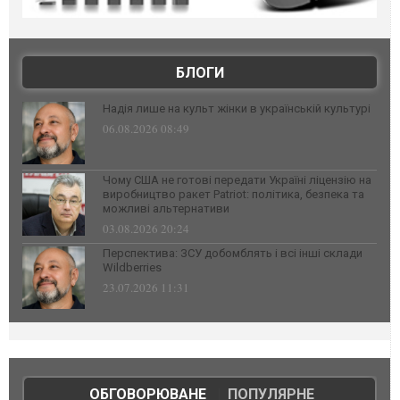
БЛОГИ
Надія лише на культ жінки в українській культурі
06.08.2026 08:49
Чому США не готові передати Україні ліцензію на
виробництво ракет Patriot: політика, безпека та
можливі альтернативи
03.08.2026 20:24
Перспектива: ЗСУ добомблять і всі інші склади
Wildberries
23.07.2026 11:31
ОБГОВОРЮВАНЕ
|
ПОПУЛЯРНЕ