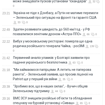
може знищувати пускові установки "Іскандерів"
32
0
Україна не піде з Донбасу, а Путін не матиме перемоги
23:21
— Зеленський про ситуацію на фронті та гарантії США
33
0
Здатен розвивати швидкість до 560 км/год - у РФ
22:49
похвалилися зенітним дроном «Астра-ППО»
66
0
Вибух у московському ресторані: померла ще одна
22:22
родичка російського генерала Чайка, - росЗМІ
139
0
Первинний аналіз уламків: у Болгарії заявили про
21:42
падіння українського безпілотника
63
0
"Ми займаємося папірцями. А летить не паперова
21:18
ракета", - Зеленський заявив, що просив ліцензії на
Patriot ще у перший рік війни
35
0
"Зробимо все, що в наших силах", - Вучич обіцяв
20:39
Зеленському підтримку
44
0
ВМС ЗСУ знищили російські об'єкти та обладнання
20:16
спецназу на буровій установці «Сиваш»
65
0