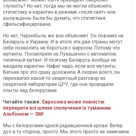
глупость? Но нет, тогда мы не могли объяснить
статистику и карантин в режиме «після свят» или
вынуждены были бы думать, что статистика
сфальсифицирована…
Но нет, Чернобыль же все объясняет. Он повлиял на
Беларусь и Украину. И в итоге эти две страны могут
себе позволить не бороться с вирусом. Потому что
мутанты. Посмотрите на Лукашенко с автоматом,
типичный мутант. И поэтому Беларусь вообще не
вводила карантин. Нафиг надо, если все мутанты.
Батьке про это сразу доложили. А скорее всего, он
перехватил какой-то секретный разговор из
секретной лаборатории ЦРУ, где они проводили
опыты над белорусами.
Читайте также:
Євросоюз може повністю
перекрити всі шляхи сполучення із туманним
Альбіоном — ЗМІ
Мы с белорусами одной радиационной крови. Ветер
дул в ту сторону, просто. Мы этого просто не замечаем.