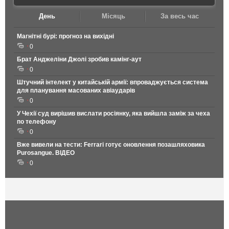
День
Місяць
За весь час
Магнітні бурі: прогноз на вихідні
0
Брат Анджеліни Джолі зробив камінг-аут
0
Штучний інтелект у китайській армії: впроваджується система
для планування масованих авіаударів
0
У Чехії суд вирішив вислати росіянку, яка вийшла заміж за чеха
по телефону
0
Вже вивели на тести: Ferrari готує оновлення позашляховика
Purosangue. ВІДЕО
0