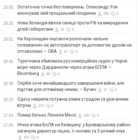
Остаточна точка без повернень: Олександр Усік
19:50
анонсував свій прощальний поєдинок
269
0
Нова Зеландія ввела санкції проти РФ за викрадення
19:25
дітей і кібератаки
23
0
На Херсонщині окупанти розпочали «вільне
19:01
полювання» на автотранспорт за допомогою дронів на
оптоволокні — ОВА
67
0
Туреччина обмежила рух комерційних суден у Чорне
18:45
море через Дарданелли через атаки БПЛА —
Bloomberg
69
0
Сербія хоче якнайшвидшого завершення війни, але
18:38
підстав для оптимізму немає, — Вучич
37
0
Одесу накрила потужна злива з градом та ураганним
18:15
вітром
174
0
Помер батько Ліонеля Мессі
17:54
199
0
Нічна атака БпЛА на Київщину: у Броварському районі
17:45
загинули директор ліцею, її чоловік та 3-річний онук
114
0