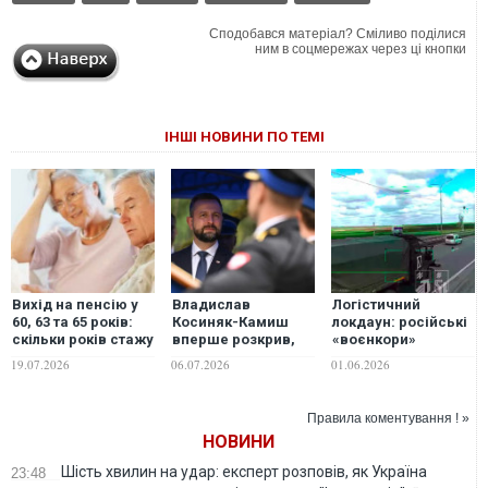
Сподобався матеріал? Сміливо поділися
ним в соцмережах через ці кнопки
ІНШІ НОВИНИ ПО ТЕМІ
Вихід на пенсію у
Владислав
Логістичний
60, 63 та 65 років:
Косиняк-Камиш
локдаун: російські
скільки років стажу
вперше розкрив,
«воєнкори»
знадобиться
скільки Польща
визнали, що удари
19.07.2026
06.07.2026
01.06.2026
українцям у 2026–
витратила на
Сил оборони
2027 роках
військову
створюють
допомогу Україні
проблеми для
Правила коментування ! »
окупантів від
НОВИНИ
Луганська до
Криму — ISW
Шість хвилин на удар: експерт розповів, як Україна
23:48