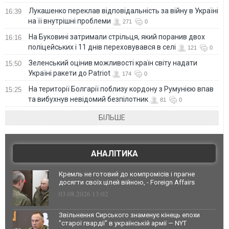
Лукашенко переклав відповідальність за війну в Україні
16:39
на її внутрішні проблеми
271
0
На Буковині затримали стрільця, який поранив двох
16:16
поліцейських і 11 днів переховувався в селі
121
0
Зеленський оцінив можливості країн світу надати
15:50
Україні ракети до Patriot
174
0
На території Болгарії поблизу кордону з Румунією впав
15:25
та вибухнув невідомий безпілотник
81
0
БІЛЬШЕ
АНАЛІТИКА
Кремль не готовий до компромісів і прагне
досягти своїх цілей війною, - Foreign Affairs
03.08.2026 13:02
Звільнення Сирського знаменує кінець епохи
"старої гвардії" в українській армії — NYT