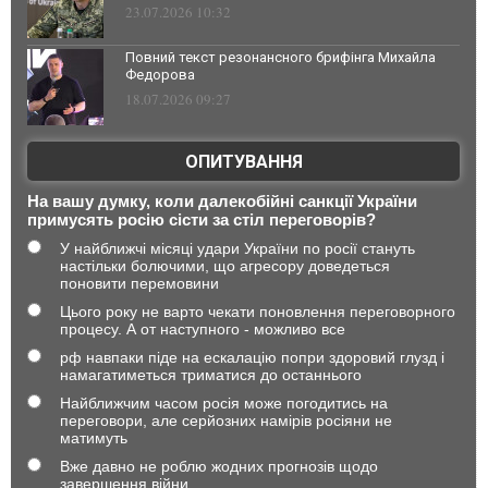
23.07.2026 10:32
Повний текст резонансного брифінга Михайла
Федорова
18.07.2026 09:27
ОПИТУВАННЯ
На вашу думку, коли далекобійні санкції України
примусять росію сісти за стіл переговорів?
У найближчі місяці удари України по росії стануть
настільки болючими, що агресору доведеться
поновити перемовини
Цього року не варто чекати поновлення переговорного
процесу. А от наступного - можливо все
рф навпаки піде на ескалацію попри здоровий глузд і
намагатиметься триматися до останнього
Найближчим часом росія може погодитись на
переговори, але серйозних намірів росіяни не
матимуть
Вже давно не роблю жодних прогнозів щодо
завершення війни