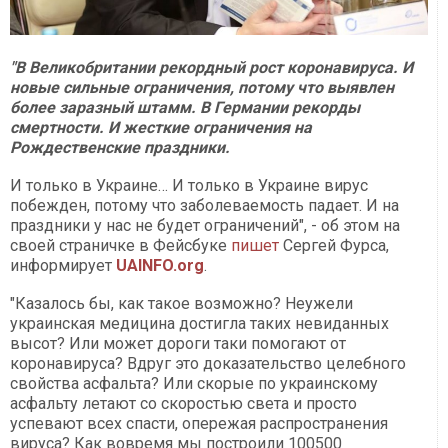
"В Великобритании рекордный рост коронавируса. И
новые сильные ограничения, потому что выявлен
более заразный штамм. В Германии рекорды
смертности. И жесткие ограничения на
Рождественские праздники.
И только в Украине… И только в Украине вирус
побежден, потому что заболеваемость падает. И на
праздники у нас не будет ограничений", - об этом на
своей страничке в Фейсбуке
пишет
Сергей Фурса,
информирует
UAINFO.org
.
"Казалось бы, как такое возможно? Неужели
украинская медицина достигла таких невиданных
высот? Или может дороги таки помогают от
коронавируса? Вдруг это доказательство целебного
свойства асфальта? Или скорые по украинскому
асфальту летают со скоростью света и просто
успевают всех спасти, опережая распространения
вируса? Как вовремя мы построили 100500