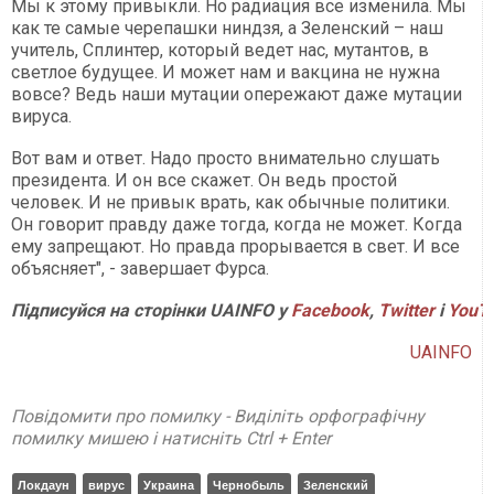
Мы к этому привыкли. Но радиация все изменила. Мы
как те самые черепашки ниндзя, а Зеленский – наш
учитель, Сплинтер, который ведет нас, мутантов, в
светлое будущее. И может нам и вакцина не нужна
вовсе? Ведь наши мутации опережают даже мутации
вируса.
Вот вам и ответ. Надо просто внимательно слушать
президента. И он все скажет. Он ведь простой
человек. И не привык врать, как обычные политики.
Он говорит правду даже тогда, когда не может. Когда
ему запрещают. Но правда прорывается в свет. И все
объясняет", - завершает Фурса.
Підписуйся на сторінки UAINFO у
Facebook
,
Twitter
і
YouT
UAINFO
Повідомити про помилку - Виділіть орфографічну
помилку мишею і натисніть Ctrl + Enter
Локдаун
вирус
Украина
Чернобыль
Зеленский