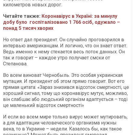
километров новых дорог.
Читайте также:
Коронавірус в Україні: за минулу
добу було госпіталізовано 1 766 осіб, одужало –
понад 5 тисяч хворих
Но ответ дал президент. Он случайно проговорился в
интервью американцам. И логично, что он знает ответ.
Ведь именно к нему стекается весь поток данных. Он
так и говорит – каждое утро получает смски от
Степанова.
Во всем виноват Чернобыль. Это особая украинская
мутация. И президент об этом прямо говорит. Вот его
прямая цитата: «Зараз знизився відсоток смертності, це
хороший сигнал, тому що коронавірус мутує, можливо,
він слабшає або людський організм адаптується – тоді
це маленький відсоток смертності»
И если во всем мире только вирус может мутировать,
а для адаптации человеческого организма нужны
века, то в Украине – недели. Казалось бы, как такое
возможно? Может быть президент сморозил