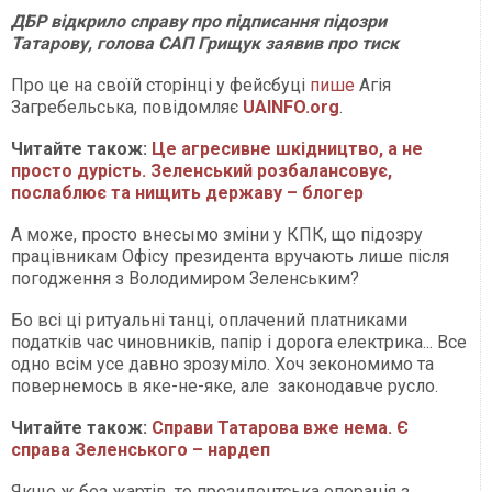
ДБР відкрило справу про підписання підозри
Татарову, голова САП Грищук заявив про тиск
Про це на своїй сторінці у фейсбуці
пише
Агія
Загребельська, повідомляє
UAINFO.org
.
Читайте також:
Це агресивне шкідництво, а не
просто дурість. Зеленський розбалансовує,
послаблює та нищить державу – блогер
А може, просто внесымо зміни у КПК, що підозру
працівникам Офісу президента вручають лише після
погодження з Володимиром Зеленським?
Бо всі ці ритуальні танці, оплачений платниками
податків час чиновників, папір і дорога електрика... Все
одно всім усе давно зрозуміло. Хоч зекономимо та
повернемось в яке-не-яке, але законодавче русло.
Читайте також:
Справи Татарова вже нема. Є
справа Зеленського – нардеп
Якщо ж без жартів, то президентська операція з