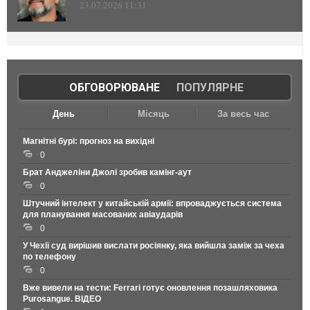
23.07.2026 11:31
ОБГОВОРЮВАНЕ
|
ПОПУЛЯРНЕ
День
Місяць
За весь час
Магнітні бурі: прогноз на вихідні
0
Брат Анджеліни Джолі зробив камінг-аут
0
Штучний інтелект у китайській армії: впроваджується система
для планування масованих авіаударів
0
У Чехії суд вирішив вислати росіянку, яка вийшла заміж за чеха
по телефону
0
Вже вивели на тести: Ferrari готує оновлення позашляховика
Purosangue. ВІДЕО