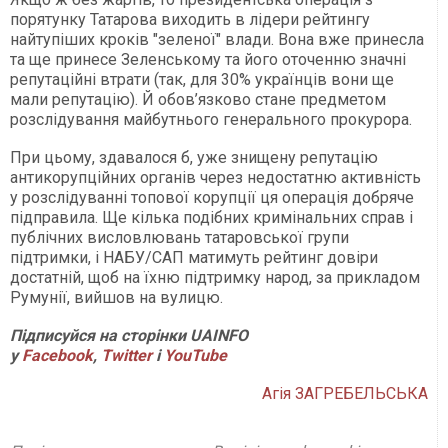
порятунку Татарова виходить в лідери рейтингу
найтупіших кроків "зеленої" влади. Вона вже принесла
та ще принесе Зеленському та його оточенню значні
репутаційні втрати (так, для 30% українців вони ще
мали репутацію). Й обов’язково стане предметом
розслідування майбутнього генерального прокурора.
При цьому, здавалося б, уже знищену репутацію
антикорупційних органів через недостатню активність
у розслідуванні топової корупції ця операція добряче
підправила. Ще кілька подібних кримінальних справ і
публічних висловлювань татаровської групи
підтримки, і НАБУ/САП матимуть рейтинг довіри
достатній, щоб на їхню підтримку народ, за прикладом
Румунії, вийшов на вулицю.
Підписуйся на сторінки UAINFO
у
Facebook
,
Twitter
і
YouTube
Агія ЗАГРЕБЕЛЬСЬКА