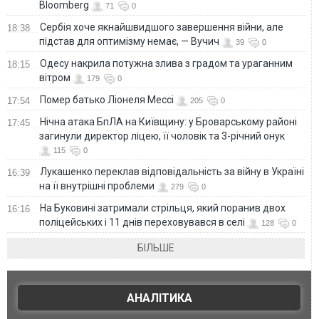
Bloomberg
71
0
Сербія хоче якнайшвидшого завершення війни, але
18:38
підстав для оптимізму немає, — Вучич
39
0
Одесу накрила потужна злива з градом та ураганним
18:15
вітром
179
0
Помер батько Ліонеля Мессі
17:54
205
0
Нічна атака БпЛА на Київщину: у Броварському районі
17:45
загинули директор ліцею, її чоловік та 3-річний онук
115
0
Лукашенко переклав відповідальність за війну в Україні
16:39
на її внутрішні проблеми
279
0
На Буковині затримали стрільця, який поранив двох
16:16
поліцейських і 11 днів переховувався в селі
128
0
БІЛЬШЕ
АНАЛІТИКА