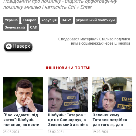
Повідомити про помилку - Виділіть орфографічну
помилку мишею і натисніть Ctrl + Enter
Україна
Татаров
корупція
НАБУ
український політикум
Зеленський
САП
Сподобався матеріал? Сміливо поділися
ним в соцмережах через ці кнопки
ІНШІ НОВИНИ ПО ТЕМІ
"Вас кидають під
Шабунін: Татаров –
Зеленському
каток": Шабунін
це не Свинарчук, а
Татаров потрібен
пояснив, як проти
Зеленський аж ніяк
для того ж, для
Зеленського
не Порошенко. Все
чого і Януковичеві
25.02.2021
23.02.2021
19.02.2021
працюють ті, кого
значно гірше
свого часу –