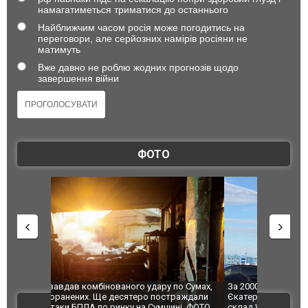
намагатиметься триматися до останнього
Найближчим часом росія може погодитись на
переговори, але серйозних намірів росіяни не
матимуть
Вже давно не роблю жодних прогнозів щодо
завершення війни
ФОТО
по Сумах,
За 2000 кілометрів від кордону з Україною: в
"Мої іграш
траждали
Єкатеринбурзі після атаки дронів загорівся
суперкарів
ВІДЕО
ині. ФОТО
склад Wildberries. ФОТО. ВІДЕО