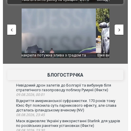
дом та
Вже вивели на тести: Ferrari готує оновлення
Вийшов тре
позашляховика Purosangue. ВІДЕО
фільму "Аф
БЛОГОСТРІЧКА
Невідомий дрон залетів до Болгарії та вибухнув біля
стратегічного газопроводу поблизу Румунії (Факти)
09.08.2026, 00:01
Відкриття американської суфражистки. 170 років тому
Юніс Фут пояснила суть парникового ефекту, але слава
дісталась ірландському вченому (NV)
08.08.2026, 23:45
Маск відмовляє Україні у використанні Starlink для ударів
по російських ракетних установках (Факти)
08.08.2026, 23:30