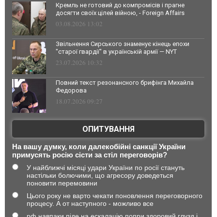
Кремль не готовий до компромісів і прагне
досягти своїх цілей війною, - Foreign Affairs
03.08.2026 13:02
Звільнення Сирського знаменує кінець епохи
"старої гвардії" в українській армії — NYT
23.07.2026 10:32
Повний текст резонансного брифінга Михайла
Федорова
18.07.2026 09:27
ОПИТУВАННЯ
На вашу думку, коли далекобійні санкції України
примусять росію сісти за стіл переговорів?
У найближчі місяці удари України по росії стануть
настільки болючими, що агресору доведеться
поновити перемовини
Цього року не варто чекати поновлення переговорного
процесу. А от наступного - можливо все
рф навпаки піде на ескалацію попри здоровий глузд і