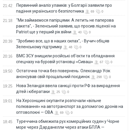
Первинний аналіз уламків: у Болгарії заявили про
21:42
падіння українського безпілотника
69
0
"Ми займаємося папірцями. А летить не паперова
21:18
ракета", - Зеленський заявив, що просив ліцензії на
Patriot ще у перший рік війни
40
0
"Зробимо все, що в наших силах", - Вучич обіцяв
20:39
Зеленському підтримку
48
0
ВМС ЗСУ знищили російські об'єкти та обладнання
20:16
спецназу на буровій установці «Сиваш»
67
0
Остаточна точка без повернень: Олександр Усік
19:50
анонсував свій прощальний поєдинок
298
0
Нова Зеландія ввела санкції проти РФ за викрадення
19:25
дітей і кібератаки
25
0
На Херсонщині окупанти розпочали «вільне
19:01
полювання» на автотранспорт за допомогою дронів на
оптоволокні — ОВА
69
0
Туреччина обмежила рух комерційних суден у Чорне
18:45
море через Дарданелли через атаки БПЛА —