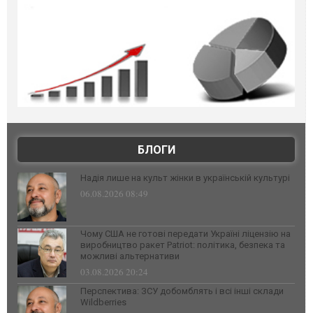
БЛОГИ
Надія лише на культ жінки в українській культурі
06.08.2026 08:49
Чому США не готові передати Україні ліцензію на
виробництво ракет Patriot: політика, безпека та
можливі альтернативи
03.08.2026 20:24
Перспектива: ЗСУ добомблять і всі інші склади
Wildberries