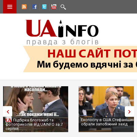
Експослу в США Стефанішині
Підбірка блогожаб та
обрали запобіжний захід
фотоприколів від UAINFO за 7
серпня