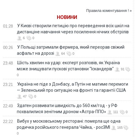
він усіляко
Стерненко
захищає
Правила коментування ! »
НОВИНИ
У Києві створили петицію про переведення всіх шкіл на
01:28
дистанціне навчання через посилення нічних обстрілів
6
0
У Польщі затримали фермера, який переорав свіжий
00:26
асфальт на дорозі
64
0
Шість хвилин на удар: експерт розповів, як Україна
23:48
може знищувати пускові установки "Іскандерів"
91
0
Україна не піде з Донбасу, а Путін не матиме перемоги
23:21
— Зеленський про ситуацію на фронті та гарантії США
47
0
Здатен розвивати швидкість до 560 км/год - у РФ
22:49
похвалилися зенітним дроном «Астра-ППО»
111
0
Вибух у московському ресторані: померла ще одна
22:22
родичка російського генерала Чайка, - росЗМІ
165
0