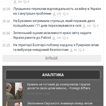
114
0
Лукашенко переклав відповідальність за війну в Україні
16:39
на її внутрішні проблеми
270
0
На Буковині затримали стрільця, який поранив двох
16:16
поліцейських і 11 днів переховувався в селі
121
0
Зеленський оцінив можливості країн світу надати
15:50
Україні ракети до Patriot
174
0
На території Болгарії поблизу кордону з Румунією впав
15:25
та вибухнув невідомий безпілотник
81
0
БІЛЬШЕ
АНАЛІТИКА
Кремль не готовий до компромісів і прагне
досягти своїх цілей війною, - Foreign Affairs
03.08.2026 13:02
Звільнення Сирського знаменує кінець епохи