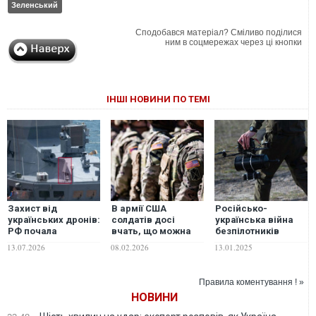
Зеленський
Сподобався матеріал? Сміливо поділися
ним в соцмережах через ці кнопки
ІНШІ НОВИНИ ПО ТЕМІ
Захист від
В армії США
Російсько-
українських дронів:
солдатів досі
українська війна
РФ почала
вчать, що можна
безпілотників
оснащувати
обійтися без
переходить у нову
13.07.2026
08.02.2026
13.01.2025
військово-морські
дронів, - Business
фазу, – Newsweek
кораблі новими
Insider
комплексами РЕБ
Правила коментування ! »
НОВИНИ