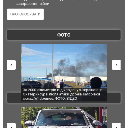
завершення війни
ФОТО
по Сумах,
За 2000 кілометрів від кордону з Україною: в
"Мої іграш
траждали
Єкатеринбурзі після атаки дронів загорівся
суперкарів
ВІДЕО
ині. ФОТО
склад Wildberries. ФОТО. ВІДЕО