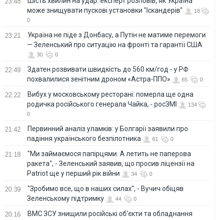
Шість хвилин на удар: експерт розповів, як Україна
23:48
може знищувати пускові установки "Іскандерів"
18
0
Україна не піде з Донбасу, а Путін не матиме перемоги
23:21
— Зеленський про ситуацію на фронті та гарантії США
30
0
Здатен розвивати швидкість до 560 км/год - у РФ
22:49
похвалилися зенітним дроном «Астра-ППО»
65
0
Вибух у московському ресторані: померла ще одна
22:22
родичка російського генерала Чайка, - росЗМІ
134
0
Первинний аналіз уламків: у Болгарії заявили про
21:42
падіння українського безпілотника
61
0
"Ми займаємося папірцями. А летить не паперова
21:18
ракета", - Зеленський заявив, що просив ліцензії на
Patriot ще у перший рік війни
34
0
"Зробимо все, що в наших силах", - Вучич обіцяв
20:39
Зеленському підтримку
44
0
ВМС ЗСУ знищили російські об'єкти та обладнання
20:16