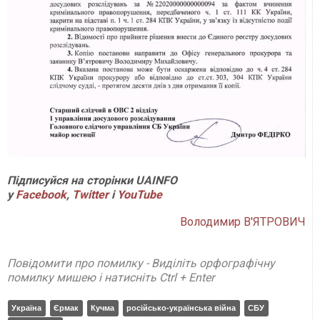
Підписуйся на сторінки UAINFO
у
Facebook
,
Twitter
і
YouTube
Володимир В'ЯТРОВИЧ
Повідомити про помилку - Виділіть орфографічну
помилку мишею і натисніть Ctrl + Enter
Україна
Єрмак
Кучма
російсько-українська війна
СБУ