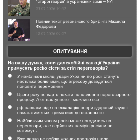
"старої гвардії" в українській армії — NYT
23.07.2026 10:32
Повний текст резонансного брифінга Михайла
Федорова
18.07.2026 09:27
ОПИТУВАННЯ
На вашу думку, коли далекобійні санкції України
примусять росію сісти за стіл переговорів?
У найближчі місяці удари України по росії стануть
настільки болючими, що агресору доведеться
поновити перемовини
Цього року не варто чекати поновлення переговорного
процесу. А от наступного - можливо все
рф навпаки піде на ескалацію попри здоровий глузд і
намагатиметься триматися до останнього
Найближчим часом росія може погодитись на
переговори, але серйозних намірів росіяни не
матимуть
Вже давно не роблю жодних прогнозів щодо