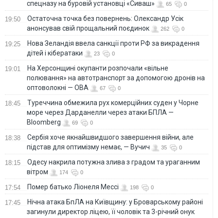
спецназу на буровій установці «Сиваш»
65
0
Остаточна точка без повернень: Олександр Усік
19:50
анонсував свій прощальний поєдинок
262
0
Нова Зеландія ввела санкції проти РФ за викрадення
19:25
дітей і кібератаки
23
0
На Херсонщині окупанти розпочали «вільне
19:01
полювання» на автотранспорт за допомогою дронів на
оптоволокні — ОВА
67
0
Туреччина обмежила рух комерційних суден у Чорне
18:45
море через Дарданелли через атаки БПЛА —
Bloomberg
69
0
Сербія хоче якнайшвидшого завершення війни, але
18:38
підстав для оптимізму немає, — Вучич
35
0
Одесу накрила потужна злива з градом та ураганним
18:15
вітром
174
0
Помер батько Ліонеля Мессі
17:54
198
0
Нічна атака БпЛА на Київщину: у Броварському районі
17:45
загинули директор ліцею, її чоловік та 3-річний онук