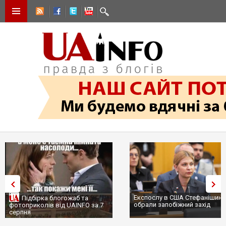
Експослу в США Стефанішиній
Трамп не передасть Україні
обрали запобіжний захід
сотні ракет до Patriot, бо у С
...