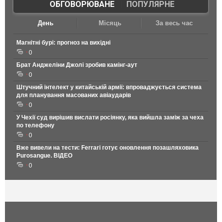
ОБГОВОРЮВАНЕ
|
ПОПУЛЯРНЕ
День
Місяць
За весь час
Магнітні бурі: прогноз на вихідні
0
Брат Анджеліни Джолі зробив камінг-аут
0
Штучний інтелект у китайській армії: впроваджується система
для планування масованих авіаударів
0
У Чехії суд вирішив вислати росіянку, яка вийшла заміж за чеха
по телефону
0
Вже вивели на тести: Ferrari готує оновлення позашляховика
Purosangue. ВІДЕО
0