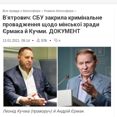
Вся правда з блогосфери
»
Новини блогосфери
»
В'ятрович: СБУ закрила кримінальне
провадження щодо мінської зради
Єрмака й Кучми. ДОКУМЕНТ
•
•
13.01.2021, 09:14
576
0
Леонід Кучма (праворуч) й Андрій Єрмак