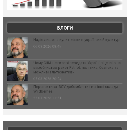
БЛОГИ
Надія лише на культ жінки в українській культурі
06.08.2026 08:49
Чому США не готові передати Україні ліцензію на
виробництво ракет Patriot: політика, безпека та
можливі альтернативи
03.08.2026 20:24
Перспектива: ЗСУ добомблять і всі інші склади
Wildberries
23.07.2026 11:31