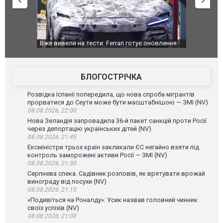
дом та
Вже вивели на тести: Ferrari готує оновлення
Вийшов тре
позашляховика Purosangue. ВІДЕО
фільму "Аф
БЛОГОСТРІЧКА
Розвідка Іспанії попередила, що нова спроба мігрантів
прорватися до Сеути може бути масштабнішою — ЗМІ (NV)
08.08.2026, 22:00
Нова Зеландія запровадила 36-й пакет санкцій проти Росії
через депортацію українських дітей (NV)
08.08.2026, 21:45
Ексміністри трьох країн закликали ЄС негайно взяти під
контроль заморожені активи Росії — ЗМІ (NV)
08.08.2026, 21:30
Серпнева спека. Садівник розповів, як врятувати врожай
винограду від посухи (NV)
08.08.2026, 21:15
«Подивіться на Роналду»: Усик назвав головний чинник
своїх успіхів (NV)
08.08.2026, 21:00