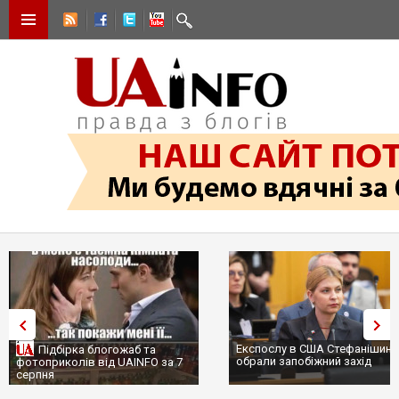
Експослу в США Стефанішині
Підбірка блогожаб та
обрали запобіжний захід
фотоприколів від UAINFO за 7
серпня