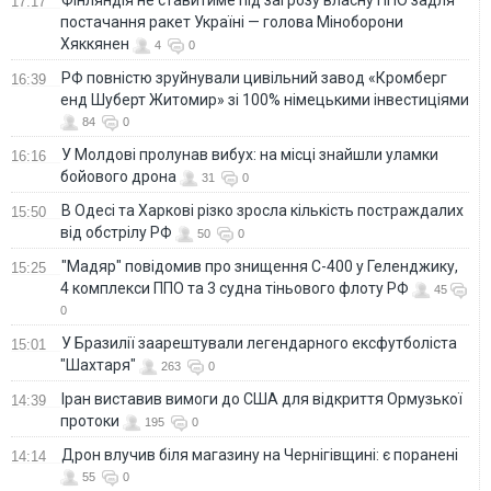
17:17
постачання ракет Україні — голова Міноборони
Хяккянен
4
0
РФ повністю зруйнували цивільний завод «Кромберг
16:39
енд Шуберт Житомир» зі 100% німецькими інвестиціями
84
0
У Молдові пролунав вибух: на місці знайшли уламки
16:16
бойового дрона
31
0
В Одесі та Харкові різко зросла кількість постраждалих
15:50
від обстрілу РФ
50
0
"Мадяр" повідомив про знищення С-400 у Геленджику,
15:25
4 комплекси ППО та 3 судна тіньового флоту РФ
45
0
У Бразилії заарештували легендарного ексфутболіста
15:01
"Шахтаря"
263
0
Іран виставив вимоги до США для відкриття Ормузької
14:39
протоки
195
0
Дрон влучив біля магазину на Чернігівщині: є поранені
14:14
55
0