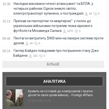
Наслідки масованої нічної атаки ракет та БПЛА: у
10:38
чотирьох районах Одеси зникло світло,
електротранспорт зупинено, є постраждалі
64
0
Приїхав за паспортом та квартирою": у полон до
10:13
українських військових потрапив тезка зіркового
футболіста Мохамеда Салаха
1070
0
Пентагон витратить $400 млн на лазерні системи проти
09:48
дронів
44
0
Гантер Байден повідомив про погіршення стану Джо
09:24
Байдена
232
0
БІЛЬШЕ
АНАЛІТИКА
Кремль не готовий до компромісів і прагне
досягти своїх цілей війною, - Foreign Affairs
03.08.2026 13:02