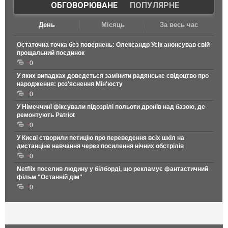
ОБГОВОРЮВАНЕ
|
ПОПУЛЯРНЕ
День
Місяць
За весь час
Остаточна точка без повернень: Олександр Усік анонсував свій
прощальний поєдинок
0
У яких випадках доведеться замінити радянське свідоцтво про
народження: роз'яснення Мін'юсту
0
У Німеччині фіксували підозрілі польоти дронів над базою, де
ремонтують Patriot
0
У Києві створили петицію про переведення всіх шкіл на
дистанціне навчання через посилення нічних обстрілів
0
Netflix поселив людину у білборді, що рекламує фантастичний
фільм "Останній дім"
0