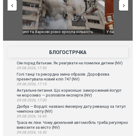
ькість
У парламенті Косово прем'єра закидали яйцями
Приїхав за
до українс
зіркового 
БЛОГОСТРІЧКА
Сім порад батькам. Як реагувати на помилки дитини (NV)
09.08.2026, 17:30
Голі танці та рекордна зміна образів. Дорофєєва
презентувала новий кліп 747 (NV)
09.08.2026, 17:15
Актуальне питання. Що корисніше: заморожений йогурт
чи морозиво — розповіли експерти (NV)
09.08.2026, 17:00
Дюбуа — Вордлі: названо ймовірну дату реваншу за титул
чемпіона світу (NV)
09.08.2026, 16:45
Траса як ліки. Чому дизельний автомобіль треба регулярно
вивозити за місто (NV)
09.08.2026, 16:30