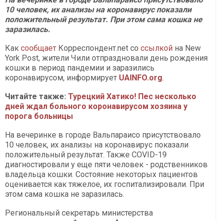
10 человек, их анализы на коронавирус показали
положительный результат. При этом сама кошка не
заразилась.
Как
сообщает
Корреспондент.net со
ссылкой
на New
York Post, жители Чили отпраздновали день рождения
кошки в период пандемии и заразились
коронавирусом, информирует
UAINFO.org
.
Читайте также:
Турецкий Хатико! Пес несколько
дней ждал больного коронавирусом хозяина у
порога больницы
На вечеринке в городе Вальпараисо присутствовало
10 человек, их анализы на коронавирус показали
положительный результат. Также COVID-19
диагностировали у еще пяти человек - родственников
владельца кошки. Состояние некоторых пациентов
оценивается как тяжелое, их госпитализировали. При
этом сама кошка не заразилась.
Региональный секретарь министерства