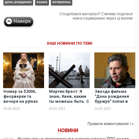
день рождения
кошка
вечеринка
Сподобався матеріал? Сміливо поділися
ним в соцмережах через ці кнопки
ІНШІ НОВИНИ ПО ТЕМІ
Номер за $2000,
Мартин Брест: Я
Звезда фильма
феєрверки та
знаю, Киев, каким
"День рождения
вечеря на руїнах
ты можешь быть. С
буржуя" попал в
Помпей: стало
Днем Рождения,
психиатрическую
19.08.2024
30.05.2022
14.02.2022
відомо, як
зверь. Помни про
больницу
Мадонна
март
відсвяткувала своє
Правила коментування ! »
66-річчя. ФОТО
НОВИНИ
Фінляндія не ставитиме під загрозу власну ППО задля