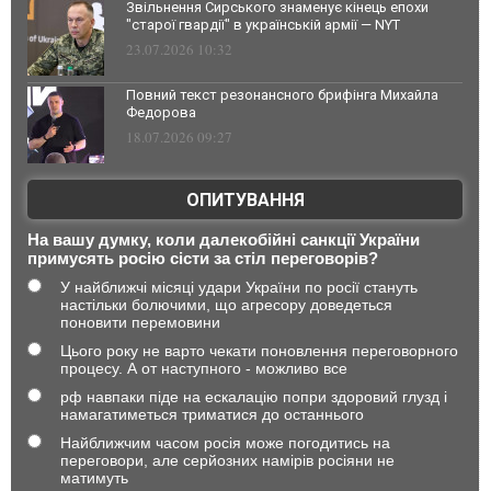
Звільнення Сирського знаменує кінець епохи
"старої гвардії" в українській армії — NYT
23.07.2026 10:32
Повний текст резонансного брифінга Михайла
Федорова
18.07.2026 09:27
ОПИТУВАННЯ
На вашу думку, коли далекобійні санкції України
примусять росію сісти за стіл переговорів?
У найближчі місяці удари України по росії стануть
настільки болючими, що агресору доведеться
поновити перемовини
Цього року не варто чекати поновлення переговорного
процесу. А от наступного - можливо все
рф навпаки піде на ескалацію попри здоровий глузд і
намагатиметься триматися до останнього
Найближчим часом росія може погодитись на
переговори, але серйозних намірів росіяни не
матимуть