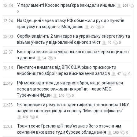
У парламенті Косово прем'єра закидали яйцями
13:48
106
0
На Одещині через атаку РФ обмежили рух до пунктів
13:24
пропуску на кордоні з Молдовою
49
0
Сербія виділить 2 млн євро на українську енергетику та
13:00
візьме участь у відновленні одного з міст
40
0
Болгарія викликала українського посла через інцидент
12:37
з дроном
94
0
Пентагон вимагає від ВПК США різко прискорити
12:13
виробництво зброї через виснаження запасів
47
0
РФ може вдатися до ядерної зброї, якщо опиниться
11:49
перед загрозою виживання країни, - лава МЗС
Туреччини Фідан
140
0
Як перевірити результат ідентифікації пенсіонера: ПФУ
11:25
запустив інструкцію для сервісу "Моя ідентифікація"
607
0
Трамп хоче Гренландії: пов'язана з його оточенням
11:01
компанія вже везе туди бурове обладнання
160
0