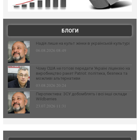
БЛОГИ
Надія лише на культ жінки в українській культурі
06.08.2026 08:49
Чому США не готові передати Україні ліцензію на
виробництво ракет Patriot: політика, безпека та
можливі альтернативи
03.08.2026 20:24
Перспектива: ЗСУ добомблять і всі інші склади
Wildberries
23.07.2026 11:31