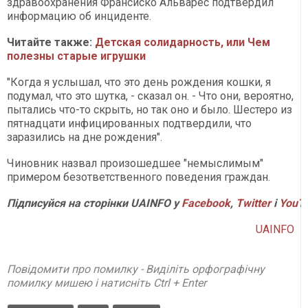
здравоохранения Франсиско Альварес подтвердил
информацию об инциденте.
Читайте также:
Детская солидарность, или Чем
полезны старые игрушки​​​​​​​
"Когда я услышал, что это день рождения кошки, я
подумал, что это шутка, - сказал он. - Что они, вероятно,
пытались что-то скрыть, но так оно и было. Шестеро из
пятнадцати инфицированных подтвердили, что
заразились на дне рождения".
Чиновник назвал произошедшее "немыслимым"
примером безответственного поведения граждан.
Підписуйся на сторінки UAINFO у
Facebook
,
Twitter
і
YouT
UAINFO
Повідомити про помилку - Виділіть орфографічну
помилку мишею і натисніть Ctrl + Enter