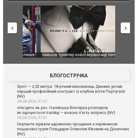
оновлення
Вийшов трейлер нової екранізації легендарного
Зеленський
фільму "Афера Томаса Крауна"
перемовин
БЛОГОСТРІЧКА
Зріст — 2,02 метра: 18-річний вихованець Динамо уклав
перший професійний контракт із клубом еліти Португалії
(NV)
08.08.2026, 07:31
«Не їдять як усі». Італійська блогерка розповіла
як харчуються італійці — вчасно п’ють еспресо (NV)
08.08.2026, 07:01
Окупанти зірвали церемонію прощання з керівником
пошукової групи Плацдарм Олексієм Юковим на Донеччині
(NV)