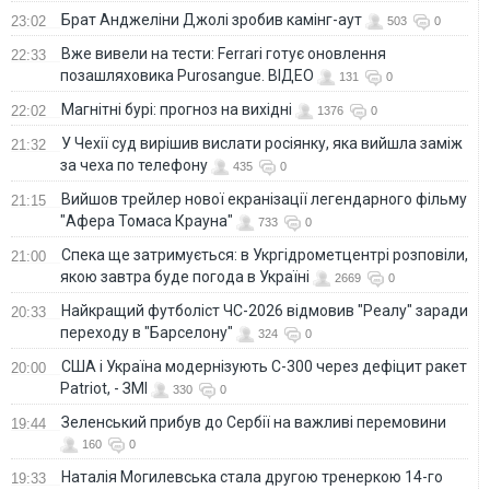
Брат Анджеліни Джолі зробив камінг-аут
23:02
503
0
Вже вивели на тести: Ferrari готує оновлення
22:33
позашляховика Purosangue. ВІДЕО
131
0
Магнітні бурі: прогноз на вихідні
22:02
1376
0
У Чехії суд вирішив вислати росіянку, яка вийшла заміж
21:32
за чеха по телефону
435
0
Вийшов трейлер нової екранізації легендарного фільму
21:15
"Афера Томаса Крауна"
733
0
Спека ще затримується: в Укргідрометцентрі розповіли,
21:00
якою завтра буде погода в Україні
2669
0
Найкращий футболіст ЧС-2026 відмовив "Реалу" заради
20:33
переходу в "Барселону"
324
0
США і Україна модернізують С-300 через дефіцит ракет
20:00
Patriot, - ЗМІ
330
0
Зеленський прибув до Сербії на важливі перемовини
19:44
160
0
Наталія Могилевська стала другою тренеркою 14-го
19:33