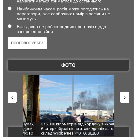
намагатиметься триматися до останнього
Найближчим часом росія може погодитись на
переговори, але серйозних намірів росіяни не
матимуть
Вже давно не роблю жодних прогнозів щодо
завершення війни
ФОТО
по Сумах,
За 2000 кілометрів від кордону з Україною: в
"Мої іграш
траждали
Єкатеринбурзі після атаки дронів загорівся
суперкарів
ВІДЕО
ині. ФОТО
склад Wildberries. ФОТО. ВІДЕО