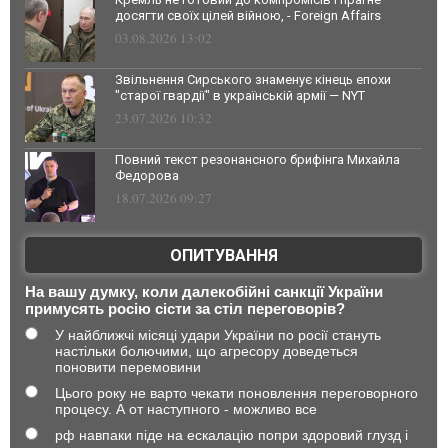
досягти своїх цілей війною, - Foreign Affairs
03.08.2026 13:02
Звільнення Сирського знаменує кінець епохи
"старої гвардії" в українській армії — NYT
23.07.2026 10:32
Повний текст резонансного брифінга Михайла
Федорова
18.07.2026 09:27
ОПИТУВАННЯ
На вашу думку, коли далекобійні санкції України
примусять росію сісти за стіл переговорів?
У найближчі місяці удари України по росії стануть
настільки болючими, що агресору доведеться
поновити перемовини
Цього року не варто чекати поновлення переговорного
процесу. А от наступного - можливо все
рф навпаки піде на ескалацію попри здоровий глузд і