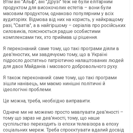
Втім ані "Альф", ані "Друзі" теж не були елітарним
продуктом для високочолих естетів – вони були
масовим продуктом, однаково популярним у всіх
аудиторіях. Відмова від них на користь, у найкращому
разі, "Сватів", а в найгіршому – серіалів про російських
силовиків, пояснюється радше особистими
комплексами тих, хто приймав ці рішення.
Я переконаний: саме тому, що такі програми діяли в
дев'яностих, ми завдячуємо тому, що в Україні
підросло достатньо патріотично налаштованих людей
для двох Майданів і масового добровольчого руху.
Я також переконаний: саме тому, що такі програми
зішли нанівець, ми маємо нинішні політичні й
ідеологічні проблеми.
Це можна, треба, необхідно виправити.
Одначе ми не можемо просто мавпувати дев'яності –
тому що зараз не дев'яності, тому, що наше
суспільство переходить із епохи телевізора в епоху
соціальних мереж. Треба спроєктувати вдалий досвід