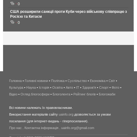
0
США розширили санкції проти Куби через військову співпрацю з
Росією та Китаєм
0
Головна
•
Головні новини
•
Політика
•
Суспільство
•
Економіка
беспроводной
•
Світ
•
Культура
•
Наука
•
Історія
•
Освіта
•
Авто
•
IT
•
Здоров'я
интернет
•
Спорт
•
Фото
•
Відео
•
Огляд блогосфери
•
Блоголента
•
Рейтинг блогів
киев
•
Блогожаби
и
Всі новини належать їх правовласникам.
область
Використання матеріалів сайту
uainfo.org
дозволяється за умови
wimax
посилання (для інтернет-видань - гіперпосилання).
интернет
Про нас
.
Контактна інформація
.
uainfo.org@gmail.com
в
киеве