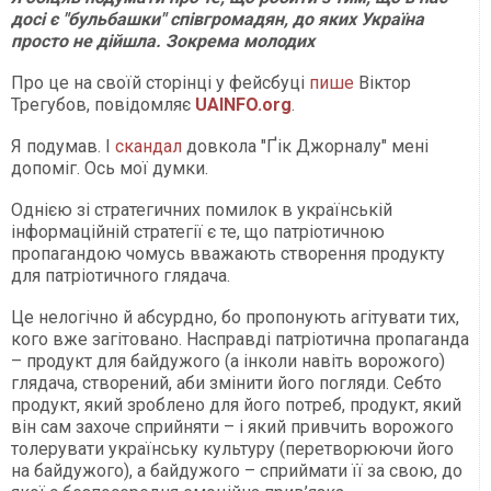
досі є "бульбашки" співгромадян, до яких Україна
просто не дійшла. Зокрема молодих
Про це на своїй сторінці у фейсбуці
пише
Віктор
Трегубов, повідомляє
UAINFO.org
.
Я подумав. І
скандал
довкола "Ґік Джорналу" мені
допоміг. Ось мої думки.
Однією зі стратегичних помилок в українській
інформаційній стратегії є те, що патріотичною
пропагандою чомусь вважають створення продукту
для патріотичного глядача.
Це нелогічно й абсурдно, бо пропонують агітувати тих,
кого вже загітовано. Насправді патріотична пропаганда
– продукт для байдужого (а інколи навіть ворожого)
глядача, створений, аби змінити його погляди. Себто
продукт, який зроблено для його потреб, продукт, який
він сам захоче сприйняти – і який привчить ворожого
толерувати українську культуру (перетворюючи його
на байдужого), а байдужого – сприймати її за свою, до