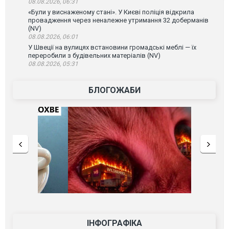
08.08.2026, 06:31
«Були у виснаженому стані». У Києві поліція відкрила
провадження через неналежне утримання 32 доберманів
(NV)
08.08.2026, 06:01
У Швеції на вулицях встановини громадські меблі — їх
переробили з будівельних матеріалів (NV)
08.08.2026, 05:31
БЛОГОЖАБИ
ІНФОГРАФІКА