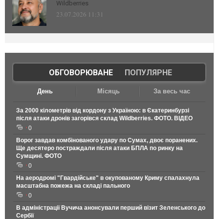
Wildberries
23.07.2026 11:31
ОБГОВОРЮВАНЕ
|
ПОПУЛЯРНЕ
День
Місяць
За весь час
За 2000 кілометрів від кордону з Україною: в Єкатеринбурзі
після атаки дронів загорівся склад Wildberries. ФОТО. ВІДЕО
0
Ворог завдав комбінованого удару по Сумах, двоє поранених.
Ще десятеро постраждали після атаки БПЛА по ринку на
Сумщині. ФОТО
0
На аеродромі "Гвардійське" в окупованому Криму спалахнула
масштабна пожежа на складі пального
0
В адміністрації Вучича анонсували перший візит Зеленського до
Сербії