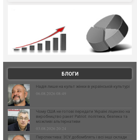
БЛОГИ
Надія лише на культ жінки в українській культурі
06.08.2026 08:49
Чому США не готові передати Україні ліцензію на
виробництво ракет Patriot: політика, безпека та
можливі альтернативи
03.08.2026 20:24
Перспектива: ЗСУ добомблять і всі інші склади