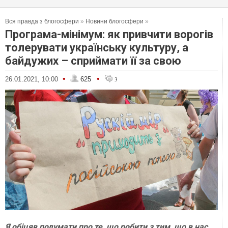
Вся правда з блогосфери
»
Новини блогосфери
»
Програма-мінімум: як привчити ворогів
толерувати українську культуру, а
байдужих – сприймати її за свою
•
•
26.01.2021, 10:00
625
3
Я обіцяв подумати про те, що робити з тим, що в нас