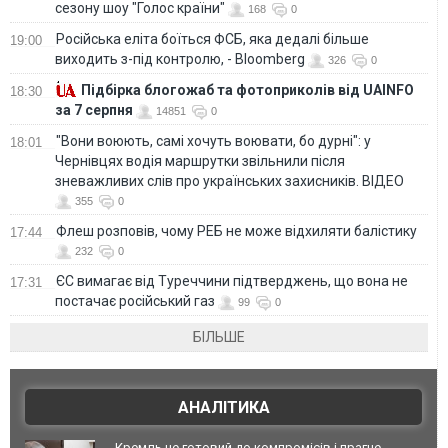
сезону шоу "Голос країни"
168
0
Російська еліта боїться ФСБ, яка дедалі більше
19:00
виходить з-під контролю, - Bloomberg
326
0
Підбірка блогожаб та фотоприколів від UAINFO
18:30
за 7 серпня
14851
0
"Вони воюють, самі хочуть воювати, бо дурні": у
18:01
Чернівцях водія маршрутки звільнили після
зневажливих слів про українських захисників. ВІДЕО
355
0
Флеш розповів, чому РЕБ не може відхиляти балістику
17:44
232
0
ЄС вимагає від Туреччини підтверджень, що вона не
17:31
постачає російський газ
99
0
БІЛЬШЕ
АНАЛІТИКА
Кремль не готовий до компромісів і прагне