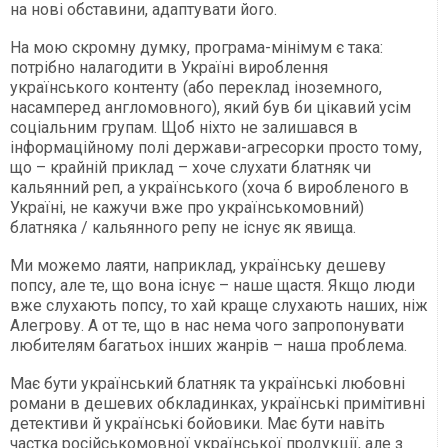
на нові обставини, адаптувати його.
На мою скромну думку, програма-мінімум є така:
потрібно налагодити в Україні вироблення
українського контенту (або переклад іноземного,
насамперед англомовного), який був би цікавий усім
соціальним групам. Щоб ніхто не залишався в
інформаційному полі держави-агресорки просто тому,
що – крайній приклад – хоче слухати блатняк чи
кальянний реп, а українського (хоча б виробленого в
Україні, не кажучи вже про українськомовний)
блатняка / кальянного репу не існує як явища.
Ми можемо лаяти, наприклад, українську дешеву
попсу, але те, що вона існує – наше щастя. Якщо люди
вже слухають попсу, то хай краще слухають наших, ніж
Алегрову. А от те, що в нас нема чого запропонувати
любителям багатьох інших жанрів – наша проблема.
Має бути український блатняк та українські любовні
романи в дешевих обкладинках, українські примітивні
детективи й українські бойовики. Має бути навіть
частка російськомовної української продукції, але з