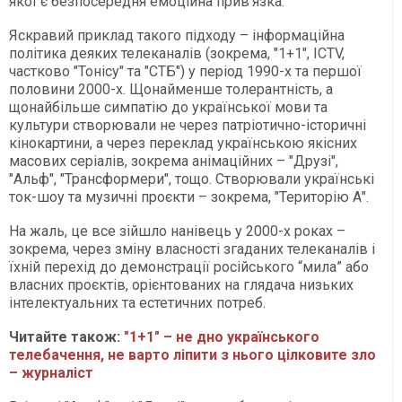
якої є безпосередня емоційна прив’язка.
Яскравий приклад такого підходу – інформаційна
політика деяких телеканалів (зокрема, "1+1", ICTV,
частково "Тонісу" та "СТБ") у період 1990-х та першої
половини 2000-х. Щонайменше толерантність, а
щонайбільше симпатію до української мови та
культури створювали не через патріотично-історичні
кінокартини, а через переклад українською якісних
масових серіалів, зокрема анімаційних – "Друзі",
"Альф", "Трансформери", тощо. Створювали українські
ток-шоу та музичні проєкти – зокрема, "Територію А".
На жаль, це все зійшло нанівець у 2000-х роках –
зокрема, через зміну власності згаданих телеканалів і
їхній перехід до демонстрації російського “мила” або
власних проєктів, орієнтованих на глядача низьких
інтелектуальних та естетичних потреб.
Читайте також:
"1+1" – не дно українського
телебачення, не варто ліпити з нього цілковите зло
– журналіст