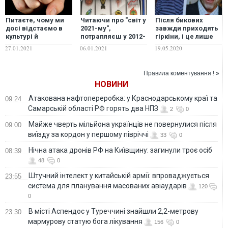
Питаєте, чому ми
Читаючи про "світ у
Після бикових
досі відстаємо в
2021-му",
завжди приходять
культурі й
потрапляєш у 2012-
гіркіни, і це лише
мистецтві? Усе
й. Усе через мовну
початок принижень
27.01.2021
06.01.2021
19.05.2020
через вас
політику начебто
– письменник
прогресивного й
патріотичного
Правила коментування ! »
видання
НОВИНИ
Атакована нафтопереробка: у Краснодарському краї та
09:24
Самарській області РФ горять два НПЗ
2
0
Майже чверть мільйона українців не повернулися після
09:00
виїзду за кордон у першому півріччі
33
0
Нічна атака дронів РФ на Київщину: загинули троє осіб
08:39
48
0
Штучний інтелект у китайській армії: впроваджується
23:55
система для планування масованих авіаударів
120
0
В місті Аспендос у Туреччині знайшли 2,2-метрову
23:30
мармурову статую бога лікування
156
0