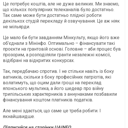
Це потребує коштів, але не дуже великих. Ми знаємо,
що кількох популярних телеканалів було достатньо.
Так саме може бути достатньо плідної роботи
декількох студій перекладу й озвучування. Це аж ніяк
не мільярди.
Це мало би бути завданням Мінкульту, якщо його вже
об’єднали з Мінінфо. Оптимально – фінансувати такі
проєкти на грантовій основі. Головне – аби процес був
прозорим, а розподіляли гранти незалежні комісії,
відібрані на відкритих конкурсах.
Так, передбачаю спротив. І не стільки навіть із боку
ватників, скільки з боку професійних патріотів, які
волатимуть, що оцим дали гроші на переклад
японського мультика, а його шедевр про війну
трипільських характерників з аннунаками позбавили
фінансування коштом платників податків.
Але мені здається, що саме це треба робити. І
якнайшвидше.
Підписуйся на сторінки UAINFO