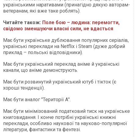
українськими наративами (принагідно дякую авторам-
ветеранам, які вже таке роблять).
Читайте також:
Поле бою – людина: перемогти,
свідомо зменшуючи власні сили, не вдасться
Має бути українське дублювання популярних серіалів,
українські переклади на Netflix і Steam (дуже добрий
приклад – польські відповідники).
Має бути український переклад аніме й українські
канали, що аніме демонструють.
Має бути розвинутий український ютуб і тікток (є
хороші тенденції).
Має бути аналог "Території А".
Має бути мінімізований податковий тиск на українське
книговидання. І конче потрібні українські книжні
переклади, особливо наукової та науково-популярної
літератури, фантастики та фентезі.