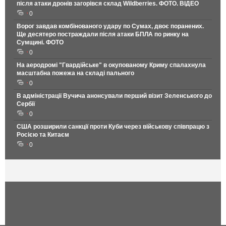
після атаки дронів загорівся склад Wildberries. ФОТО. ВІДЕО
0
Ворог завдав комбінованого удару по Сумах, двоє поранених.
Ще десятеро постраждали після атаки БПЛА по ринку на
Сумщині. ФОТО
0
На аеродромі "Гвардійське" в окупованому Криму спалахнула
масштабна пожежа на складі пального
0
В адміністрації Вучича анонсували перший візит Зеленського до
Сербії
0
США розширили санкції проти Куби через військову співпрацю з
Росією та Китаєм
0