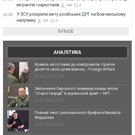
мігрантів і наркотиків
104
0
У ЗСУ розкрили мету російських ДРГ на Вовчанському
16:45
напрямку
153
0
БІЛЬШЕ
АНАЛІТИКА
Кремль не готовий до компромісів і прагне
досягти своїх цілей війною, - Foreign Affairs
03.08.2026 13:02
Звільнення Сирського знаменує кінець епохи
"старої гвардії" в українській армії — NYT
23.07.2026 10:32
Повний текст резонансного брифінга Михайла
Федорова
18.07.2026 09:27