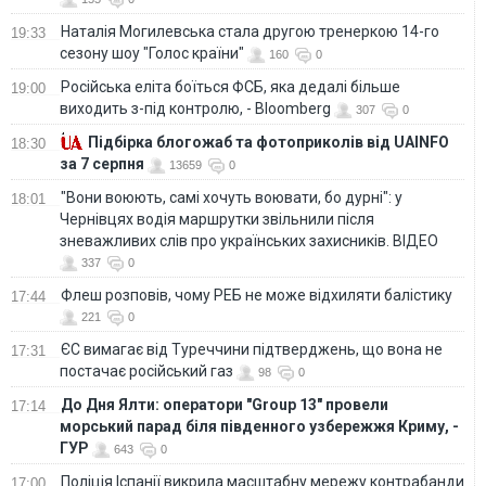
Наталія Могилевська стала другою тренеркою 14-го
19:33
сезону шоу "Голос країни"
160
0
Російська еліта боїться ФСБ, яка дедалі більше
19:00
виходить з-під контролю, - Bloomberg
307
0
Підбірка блогожаб та фотоприколів від UAINFO
18:30
за 7 серпня
13659
0
"Вони воюють, самі хочуть воювати, бо дурні": у
18:01
Чернівцях водія маршрутки звільнили після
зневажливих слів про українських захисників. ВІДЕО
337
0
Флеш розповів, чому РЕБ не може відхиляти балістику
17:44
221
0
ЄС вимагає від Туреччини підтверджень, що вона не
17:31
постачає російський газ
98
0
До Дня Ялти: оператори "Group 13" провели
17:14
морський парад біля південного узбережжя Криму, -
ГУР
643
0
Поліція Іспанії викрила масштабну мережу контрабанди
17:00