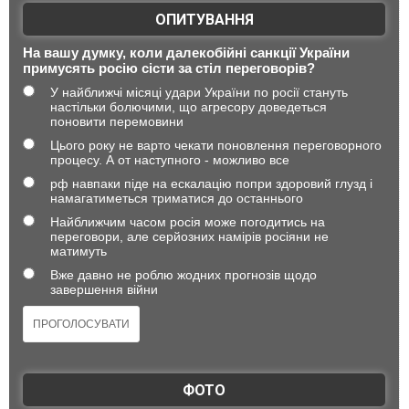
ОПИТУВАННЯ
На вашу думку, коли далекобійні санкції України
примусять росію сісти за стіл переговорів?
У найближчі місяці удари України по росії стануть
настільки болючими, що агресору доведеться
поновити перемовини
Цього року не варто чекати поновлення переговорного
процесу. А от наступного - можливо все
рф навпаки піде на ескалацію попри здоровий глузд і
намагатиметься триматися до останнього
Найближчим часом росія може погодитись на
переговори, але серйозних намірів росіяни не
матимуть
Вже давно не роблю жодних прогнозів щодо
завершення війни
ФОТО