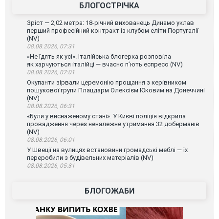
БЛОГОСТРІЧКА
Зріст — 2,02 метра: 18-річний вихованець Динамо уклав
перший професійний контракт із клубом еліти Португалії
(NV)
08.08.2026, 07:31
«Не їдять як усі». Італійська блогерка розповіла
як харчуються італійці — вчасно п’ють еспресо (NV)
08.08.2026, 07:01
Окупанти зірвали церемонію прощання з керівником
пошукової групи Плацдарм Олексієм Юковим на Донеччині
(NV)
08.08.2026, 06:31
«Були у виснаженому стані». У Києві поліція відкрила
провадження через неналежне утримання 32 доберманів
(NV)
08.08.2026, 06:01
У Швеції на вулицях встановини громадські меблі — їх
переробили з будівельних матеріалів (NV)
08.08.2026, 05:31
БЛОГОЖАБИ