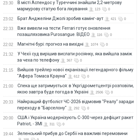
В місті Аспендос у Туреччині знайшли 2,2-метрову
23:30
мармурову статую бога лікування
123
0
Брат Анджеліни Джолі зробив камінг-аут
23:02
421
0
Вже вивели на тести: Ferrari готує оновлення
22:33
позашляховика Purosangue. ВІДЕО
116
0
Магнітні бурі: прогноз на вихідні
22:02
1074
0
У Чехії суд вирішив вислати росіянку, яка вийшла заміж
21:32
за чеха по телефону
367
0
Вийшов трейлер нової екранізації легендарного фільму
21:15
"Афера Томаса Крауна"
612
0
Спека ще затримується: в Укргідрометцентрі розповіли,
21:00
якою завтра буде погода в Україні
2506
0
Найкращий футболіст ЧС-2026 відмовив "Реалу" заради
20:33
переходу в "Барселону"
292
0
США і Україна модернізують С-300 через дефіцит ракет
20:00
Patriot, - ЗМІ
311
0
Зеленський прибув до Сербії на важливі перемовини
19:44
155
0