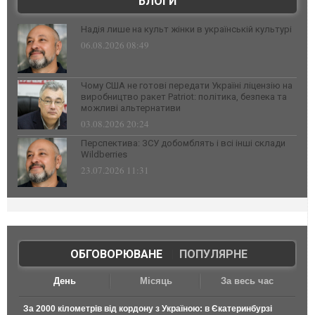
БЛОГИ
Надія лише на культ жінки в українській культурі
06.08.2026 08:49
Чому США не готові передати Україні ліцензію на
виробництво ракет Patriot: політика, безпека та
можливі альтернативи
03.08.2026 20:24
Перспектива: ЗСУ добомблять і всі інші склади
Wildberries
23.07.2026 11:31
ОБГОВОРЮВАНЕ
|
ПОПУЛЯРНЕ
День
Місяць
За весь час
За 2000 кілометрів від кордону з Україною: в Єкатеринбурзі