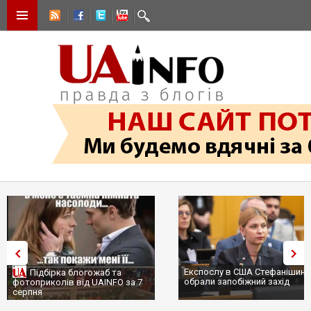
Експослу в США Стефанішині
Підбірка блогожаб та
обрали запобіжний захід
фотоприколів від UAINFO за 7
серпня