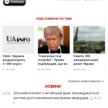
ІНШІ НОВИНИ ПО ТЕМІ
"Нам вони теж
Навіть 300
США і Україна
потрібні": Трамп
американських
модернізують
підтвердив, що не
ракет Україні
С-300 через
надасть Україні
вистачить лише на
дефіцит ракет
07.08.2026
06.08.2026
07.08.2026
перехоплювачі до
2,5-3 місяці
Patriot, - ЗМІ
Patriot
активних
російських
Правила коментування ! »
обстрілів - експерт
НОВИНИ
Штучний інтелект у китайській армії: впроваджується
23:55
система для планування масованих авіаударів
95
0