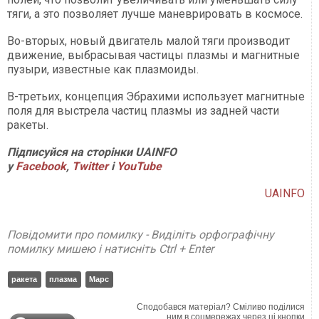
тяги, а это позволяет лучше маневрировать в космосе.
Во-вторых, новый двигатель малой тяги производит
движение, выбрасывая частицы плазмы и магнитные
пузыри, известные как плазмоиды.
В-третьих, концепция Эбрахими использует магнитные
поля для выстрела частиц плазмы из задней части
ракеты.
Підписуйся на сторінки UAINFO
у
Facebook
,
Twitter
і
Y
ouTube
UAINFO
Повідомити про помилку - Виділіть орфографічну
помилку мишею і натисніть Ctrl + Enter
ракета
плазма
Марс
Сподобався матеріал? Сміливо поділися
ним в соцмережах через ці кнопки