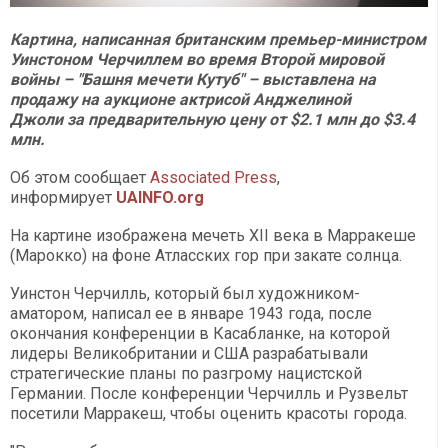
Картина, написанная британским премьер-министром
Уинстоном Черчиллем во время Второй мировой
войны – "Башня мечети Кутуб" – выставлена на
продажу на аукционе актрисой Анджелиной
Джоли за предварительную цену от $2.1 млн до $3.4
млн.
Об этом сообщает
Associated Press
,
информирует
UAINFO.org
На картине изображена мечеть XII века в Марракеше
(Марокко) на фоне Атласских гор при закате солнца.
Уинстон Черчилль, который был художником-
аматором, написал ее в январе 1943 года, после
окончания конференции в Касабланке, на которой
лидеры Великобритании и США разрабатывали
стратегические планы по разгрому нацистской
Германии. После конференции Черчилль и Рузвельт
посетили Марракеш, чтобы оценить красоты города.