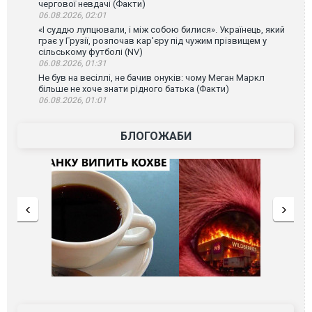
чергової невдачі (Факти)
06.08.2026, 02:01
«І суддю лупцювали, і між собою билися». Українець, який
грає у Грузії, розпочав кар'єру під чужим прізвищем у
сільському футболі (NV)
06.08.2026, 01:31
Не був на весіллі, не бачив онуків: чому Меган Маркл
більше не хоче знати рідного батька (Факти)
06.08.2026, 01:01
БЛОГОЖАБИ