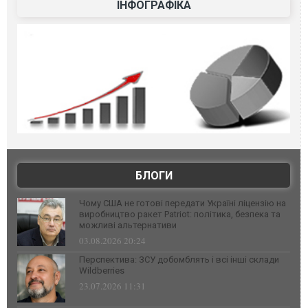
ІНФОГРАФІКА
БЛОГИ
Чому США не готові передати Україні ліцензію на
виробництво ракет Patriot: політика, безпека та
можливі альтернативи
03.08.2026 20:24
Перспектива: ЗСУ добомблять і всі інші склади
Wildberries
23.07.2026 11:31