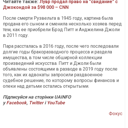
Читайте также:
Лувр продал право на "свидание" с
Джокондой за $98 000 – CNN
После смерти Рузвельта в 1945 году, картина была
продана его сыном и сменила несколько хозяев перед
тем, как ее приобрели Брэд Питт и Анджелина Джоли
в 2011 году.
Пара рассталась в 2016 году, после чего последовали
долгие годы бракоразводного процесса и раздела
имущества, в том числе обширной коллекции
произведений искусства. Питт и Джоли были
объявлены состоящими в разводе в 2019 году после
того, как их адвокаты запросили раздвоенное
судебное решение, по которому вопросы финансов и
опеки над детьми остались открытыми.
Підписуйся на сторінки UAINFO
у
Facebook
,
Twitter
і
Y
ouTube
Фокус