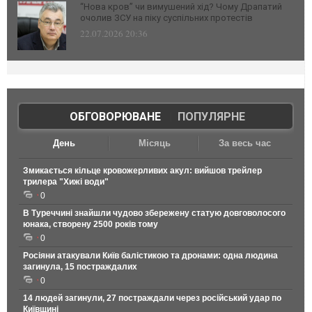
“Нова кров” чи вимушений хід? Чому Драпатий
очолив ЗСУ на піку суспільних протестів
22.07.2026 20:36
ОБГОВОРЮВАНЕ
|
ПОПУЛЯРНЕ
День
Місяць
За весь час
Змикається кільце кровожерливих акул: вийшов трейлер
трилера "Хижі води"
0
В Туреччині знайшли чудово збережену статую довговолосого
юнака, створену 2500 років тому
0
Росіяни атакували Київ балістикою та дронами: одна людина
загинула, 15 постраждалих
0
14 людей загинули, 27 постраждали через російський удар по
Київщині