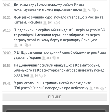
Витік аміаку у Голосіївському районі Києва
20:42
локалізували: чи можна відкривати вікна
71
0
ФБР різко змінило курс і почало співпрацю з Росією та
20:32
Китаєм, - Reuters
394
0
"Надзвичайно серйозний інцидент", - керівництво МВС
20:16
та розвідка Німеччини терміново збираються через
загрозу українському борту в аеропорту Лейпцига
539
0
У ЦПД розповіли про єдиний спосіб обмежити російські
20:00
удари по Україні
254
0
На Донеччині посилили евакуацію: з Краматорська,
19:53
Біленького та Красноторки примусово вивезуть понад
500 дітей
34
0
У разі оголошення тривоги негайно покидайте
19:41
"Епіцентр": "Флеш" попередив про небезпеку
198
0
БІЛЬШЕ