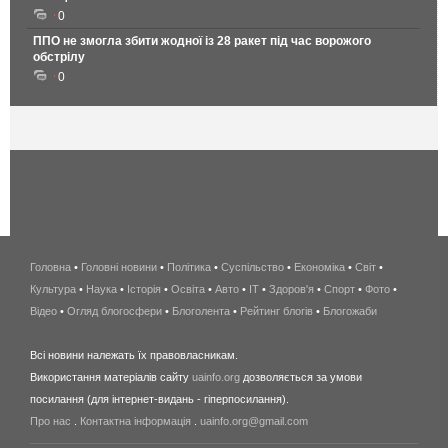
0
ППО не змогла збити жодної із 28 ракет під час ворожого
обстрілу
0
Головна
•
Головні новини
•
Політика
•
Суспільство
•
Економіка
беспроводной
•
Світ
•
Культура
•
Наука
•
Історія
•
Освіта
•
Авто
•
IT
•
Здоров'я
интернет
•
Спорт
•
Фото
•
Відео
•
Огляд блогосфери
•
Блоголента
•
Рейтинг блогів
киев
•
Блогожаби
и
Всі новини належать їх правовласникам.
область
Використання матеріалів сайту
uainfo.org
дозволяється за умови
wimax
посилання (для інтернет-видань - гіперпосилання).
интернет
Про нас
.
Контактна інформація
.
uainfo.org@gmail.com
в
киеве